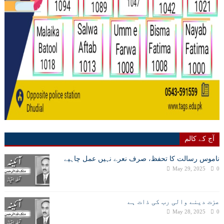
آج کے کالم
ناموس رسالت کا تحفظ، صرف نعرے نہیں عمل چاہیے
May 29, 2025
0
عزت دینے والی رب کی ذات ہے
May 28, 2025
0