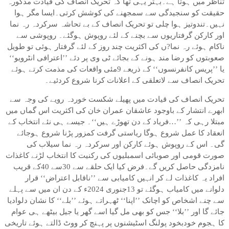
تناظر میں ہوتا ہے۔بہتر یہی تھا کہ تحریک انصاف کی قیادت مذکورہ
حقیقت کو سنجیدگی سے سمجھنے کی کوشش کرتی۔ایسا مگر ہوا
نہیں۔تندوتیز ہوا چلی تو تحریک انصاف کے بے تحاشہ سرکردہ رہ نما
اور کارکن گرفتاریوں سے بچنے کے لئے روپوش ہوگئے۔ روپوشی سے
ناکام ہوئے رہ نما?ں کی اکثریت چند روز کے لئے گرفتار ہوئی تو طویل
صعوبتوں کو رضا مند ہونے کے بجائے ٹی وی پر دئے ’’اعترافی انٹرویو‘‘
یا ’’پریس کانفرنسوں‘‘ کے ذریعے 9مئی واقعات کی مذمت کرتے ہوئے
تحریک انصاف سے لاتعلقی کے اعلانات کرنا شروع کردئیے۔
تحریک انصاف کی قیادت میں پھیلے شکست خوردہ رویے کی وجہ سے
ابھرے انتشار کے باوجود عاشقان عمران خان کی اکثریت اس گماں میں
مبتلا رہی کہ ’’…فریاد کے دن تھوڑے ہیں‘‘۔ جیسے ہی نئے انتخاب کے
انعقاد کا عمل شروع ہوگا ریاستی گرفت کمزور پڑنا شروع ہوجائے
گی۔ اس کے روپوش ہوئے کارکن اور سرکردہ رہ نما سیلاب کی
صورت قومی اور صوبائی اسمبلیوں کی رکنیت کا انتخاب لڑنے کاغذات
نامزدگی حاصل کریں گے۔فرض کیا ایک حلقے سے 30سے 40کے قریب
افراد یہ کاغذات لے کر انہیں کامیابی سے ’’ناقابل اعتراض‘‘ قرار
دلوانے میں کامیاب ہوگئے تو 13جنوری 2024ء کے دن ان میں سے پہلے
سے چنے اشخاص کو اچانک ’’اپنا‘‘ ٹھہراتے ہوئے ’’بلے‘‘ کا نشان دلوادیا
جائے گا اور ’’بلا‘‘ جس کو بھی مل گیا اسے گھر یا جیل بیٹھے ہی عوام
کا ہجوم خودبخود پولنگ اسٹیشنوں پر پہنچ کر ووٹ ڈالتے ہوئے تاریخی