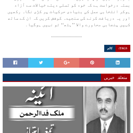
بستہ درخواست ہے کہ خود کو تسلی دیتے خیالات سے آزاد
ہوکر انتخابی عمل کی بنیادی حرکیات پر کڑی نگاہ رکھیں
اور یہ دریافت کرنے کی سنجیدہ کوشش کریں کہ ان کے ساتھ
کہیں پنجابی محاورے والا ’’ہتھ‘‘ تو نہیں ہوگیا۔
..........................
TAGS:
کالم
متعلقہ خبریں