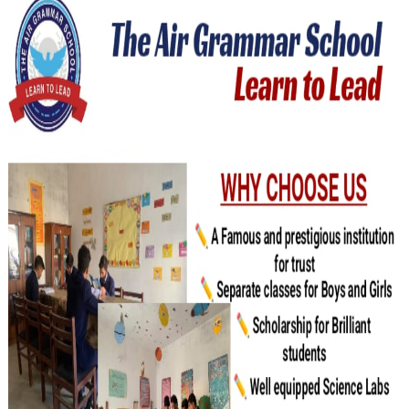
نئی خبر ایک لمحے میں آپ کے سامنے اسی جگہ پر موجود ہوگی