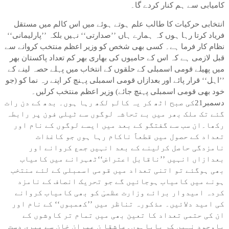
کامیابی سے ہم کنار کردے گا۔
انتخابی حرکیات کا طالب علم ہوتے ہوئے میں اس کالم میں مستقل
فریاد کرتا رہا ہوں کہ ہمارے ہاں ’’صدارتی‘‘ نہیں بلکہ ’’پارلیمانی‘‘
نظام کار فرما ہے۔ کسی بھی شخص کو وزیر اعظم منتخب کروانے سے
قبل لازمی ہے کہ اس کے حامیوں کی بھاری بھر کم تعداد پاکستان بھر
میں پھیلے قومی اسمبلی کے حلقوں کے انتخاب میں پہلے حصہ لینے کے
’’اہل‘‘ قرار پائے اور بعدازاں قومی اسمبلی پہنچ کر اپنے رہ نما کو (جو
خود بھی قومی اسمبلی پہنچ جائے) وزیر اعظم منتخب کرلیں۔
دسمبر21کی صبح اٹھ کر یہ کالم لکھ رہا ہوں۔ بدھ کے دن رات
گئے تک ملک بھر میں بے تحاشہ لوگوں سے ٹیلی فون پر رابطہ
رکھا۔ان سب سے گفتگو کے بعد میں ایسے لوگوں کے نام اور
تعداد کے حصول میں قطعاََ ناکام رہا ہوں جو کاغذات
نامزدگی حاصل کرلینے کے بعد انہیں جمع کروانے اور
بعدازاں انہیں ’’ناقابل اعتراض‘‘ٹھہرانے میں کامیاب
بھی ہوگئے تو اتنی تعداد میں قومی اسمبلی کے لئے منتخب
ہونے میں کامیاب ہوجائیں گے جو تحریک انصاف کے نامزد
کردہ امیدوار برائے وزارت عظمیٰ کو بھی کامیاب کروانے
کی امید دلائیں۔ مذکورہ تناظر میں ’’کھمبوں‘‘ کے نام اور
ان کی حتمی تعداد کا تعین بھی میں تمام تر کاوشوں کے
باوجود نہیں کر پایاہوں۔عاشقا ن عمران خان سے میری دست