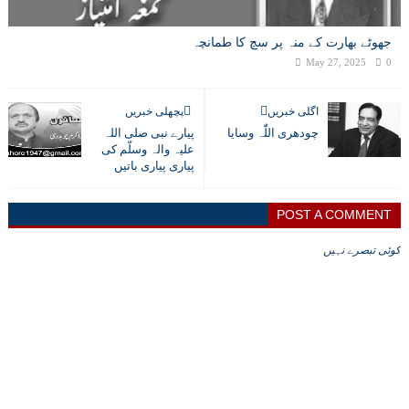
جھوٹے بھارت کے منہ پر سچ کا طمانچہ
May 27, 2025
0
اگلی خبریں
پچھلی خبریں
چودھری اللّٰہ وسایا
پیارے نبی صلی اللہ
علیہ والہ وسلّم کی
پیاری پیاری باتیں
POST A COMMENT
کوئی تبصرے نہیں