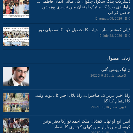
ڈسٹرکٹ پبلک سکول چکوال کی طالبہ ایمان فاطمہ نے
راولپنڈی بورڈ کے میٹرک امتحان میں تیسری پوزیشن
حاصل کر لی
August 08, 2026
0
ڈپٹی کمشنر سارہ حیات کا تحصیل لاوہ کا تفصیلی دورہ
July 28, 2026
0
زیادہ مقبول
ن لیگ پھنس گئی
جمعہ, مئی 13, 2022
0
رانا اختر عزیز کے صاحبزادے رانا بلال اختر کا دعوت ولیمہ
کا اہتمام کیا گیا
پیر, دسمبر 18, 2023
0
ایس ایچ او تھانہ ڈھڈیال ملک احمد نوازکا دفتر یونین
کونسل مین بازار میں کھلی کچہری کا انعقاد
پیر, دسمبر 18, 2023
0