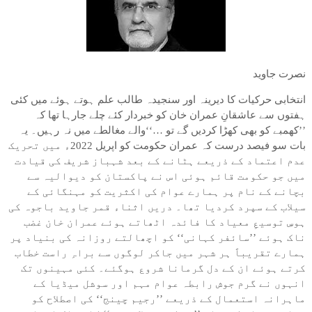
نصرت جاوید
انتخابی حرکیات کا دیرینہ اور سنجیدہ طالب علم ہوتے ہوئے میں کئی
ہفتوں سے عاشقانِ عمران خان کو خبردار کئے چلے جارہا تھا کہ
’’کھمبے کو بھی کھڑا کردیں گے تو …‘‘والے مغالطے میں نہ رہیں۔ یہ
بات سو فیصد درست کہ عمران حکومت کو اپریل 2022ء میں تحریک
عدم اعتماد کے ذریعے ہٹانے کے بعد شہباز شریف کی قیادت
میں جو حکومت قائم ہوئی اس نے پاکستان کو دیوالیہ سے
بچانے کے نام پر ہمارے عوام کی اکثریت کو مہنگائی کے
سیلاب کے سپرد کردیا تھا۔ دریں اثناء قمر جاوید باجوہ کی
ہوسِ توسیعِ معیاد کا فائدہ اٹھاتے ہوئے عمران خان غضب
ناک ہوئے ’’سائفر کہانی‘‘ کو اچھالتے روزانہ کی بنیاد پر
ہمارے تقریباََ ہر شہر میں جاکر لوگوں سے براہِ راست خطاب
کرتے ہوئے ان کے دل گرمانا شروع ہوگئے۔ کئی مہینوں تک
انہوں نے گرم جوش رابطہ عوام مہم اور سوشل میڈیا کے
ماہرانہ استعمال کے ذریعے ’’رجیم چینج‘‘ کی اصطلاح کو