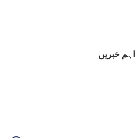
اہم خبریں
خوشخبری ۔ ۔ ۔
ڈھڈیال نیوزاب نئے انداز میں آپ کی خدمت