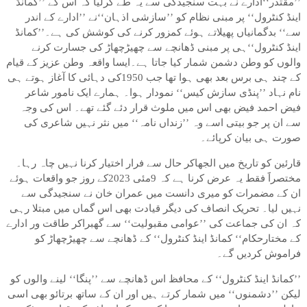
’’مقتدر‘‘ادارے نے بہت سنجیدگی سے یہ طے کرلیا کہ اس کے ’’کمانڈ
اینڈ کنٹرول‘‘ پر مبنی نظام کو ’’سازشی اذہان‘‘نے ’’ادارے کے اندر
سے‘‘ بدگمانیاں پھیلاتے ہوئے کمزور کرنے کی کوشش کی ہے۔’’کمانڈ
اینڈ کنٹرول‘‘ہی پر مبنی ڈھانچے سے چھیڑچھاڑ کی جسارت کرنے
والوں کو وطن دشمن شمار کیا جاتا ہے۔ایسا واقعہ وطن عزیز کے قیام
کے چند ہی برس بعد بھی ہوا تھا جب 1950کی دہائی کا آغاز ہوتے ہی
نام نہاد ’’پنڈی سازش کیس‘‘ نمودار ہوا۔ ہمارے ایک نامور شاعر
فیض احمد فیض بھی اس میں ملوث قرار دئے گئے تھے۔ اس کی وجہ
سے ان پر جو بیتی اسے وہ ’’زنداں نامہ‘‘ میں نثر نہیں شاعری کی
صورت ہی بیان کرپائے۔
قارئین کو تاریخ میں الجھاکر حال سے فرار اختیار کرنا نہیں چاہ رہا۔
مختصراََ فقط یہ عرض کرنا ہے کہ 9مئی 2023کے روز جو واقعات ہوئے
ان کے مضمرات کو میری دانست میں عمران خان نے سنجیدگی سے
نہیں لیا۔ تحریک انصاف کی دیگر قیادت بھی اس گماں میں مبتلا رہی
کہ ان کی جماعت کی ’’عوامی مقبولیت‘‘ سے گھبراکر طاقت ور ادارے
کے مختارحکام‘‘ کمانڈ اینڈ کنٹرول‘‘ کے ڈھانچے سے چھیڑچھاڑ کو
فراموش کردیں گے۔
’’کمانڈ اینڈ کنٹرول‘‘ کے محافظ اس ڈھانچے سے ’’پنگا‘‘ لینے والوں کو
لیکن ’’دشمنوں‘‘ میں شمار کرتے ہیں اور ان کے ساتھ برتائو بھی اسی