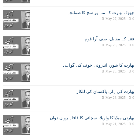
جھوٹے بھارت کے منہ پر سچ کا طمانچہ
May 27, 2025
0
فتنہ کے مقابل، صف آرا قوم
May 26, 2025
0
بھارت کا شور، اندرونی خوف کی گواہی
May 25, 2025
0
بھارت کی ہار، پاکستان کی للکار
May 23, 2025
0
بھارتی میڈیاکا واویلا، سچائی کا قافلہ رواں دواں
May 21, 2025
0