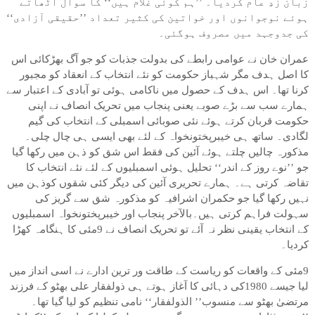
زبان زدِ عام کردیا۔ ’’ہم کوئی غلام ہیں‘‘ کا سوال اٹھاتے
ہوئے نوجوانوں اور خواتین کی کثیر تعداد ’’حقیقی آزادی‘‘
کی جدوجہد میں مصروف ہوگئی۔
عمران خان نے عوامی رابطے کی بدولت جذبات کو جو آگ بھڑکائی اس
کا اصل ہدف مگر شہباز حکومت کو نئے انتخاب کے انعقاد کو مجبور
کرنا تھا۔ اس ہدف کے حصول میں ناکامی ہوئی تو آبادی کے اعتبار سے
ہمارے سب سے بڑے صوبے یعنی پنجاب میں تحریک انصاف نے اپنی
حکومت قربان کرتے ہوئے نئی صوبائی اسمبلی کے انتخاب کی گیم
لگادی۔ ساتھ ہی خیبرپختونخواہ کے لئے بھی ایسی ہی چال چلی۔
مذکورہ چالیں چلتے ہوئے آئین کی فقط اس شق کو ذہن میں رکھا گیا
جو ’’نوے روز کے اندر‘‘ تحلیل ہوئی اسمبلیوں کے لئے نئے انتخاب کا
تقاضہ کرتی ہے۔ ہمارے تحریری آئین کی دیگر کئی شقوں کوذہن میں
نہیں رکھا گیا جو حکمران اشرافیہ کو مذکورہ شق سے گریز کی
سہولت فراہم کرتی ہیں۔بالآخر پنجاب اور خیبرپختونخواہ اسمبلیوں
کے انتخاب یقینی نظر نہ آئے تو تحریک انصاف نے 9مئی کا ہنگامہ کھڑا
کردیا۔
9مئی کے واقعات کو ریاست کے طاقت ور ترین ادارے نے اسی انداز میں
لیا جیسے 1980کی دہائی کا آغاز ہوتے ہی ذولفقار علی بھٹو کے فرزند
مرتضیٰ بھٹو سے منسوب’’ الذولفقار‘‘ نامی تنظیم کو لیا گیا تھا۔