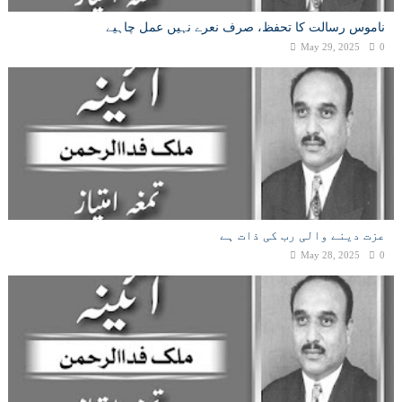
ناموس رسالت کا تحفظ، صرف نعرے نہیں عمل چاہیے
May 29, 2025
0
عزت دینے والی رب کی ذات ہے
May 28, 2025
0