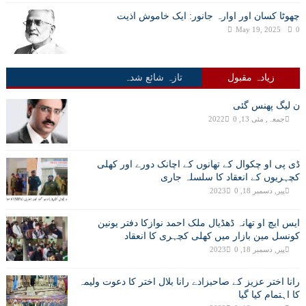
چھوٹا کسان اور اوارہ جانور: ایک خاموش اذیت
May 19, 2025
0
زیادہ مقبول
تازہ شائع شدہ
ن لیگ پھنس گئی
جمعہ, مئی 13, 2022
0
ڈی پی او چکوال کے تھانوں کے اچانک دورے اور کھلی
کچہریوں کے انعقاد کا سلسلہ جاری
پیر, دسمبر 18, 2023
0
ایس ایچ او تھانہ ڈھڈیال ملک احمد نوازکا دفتر یونین
کونسل مین بازار میں کھلی کچہری کا انعقاد
پیر, دسمبر 18, 2023
0
رانا اختر عزیز کے صاحبزادے رانا بلال اختر کا دعوت ولیمہ
کا اہتمام کیا گیا