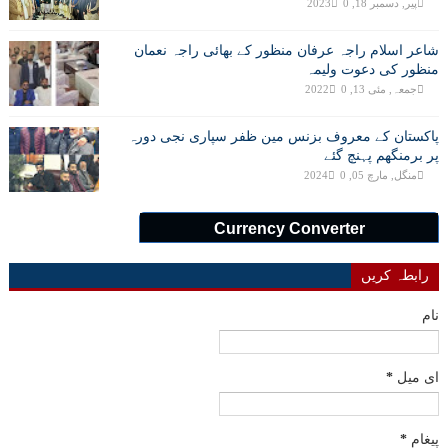
پیر, دسمبر 18, 2023
0
شاعر اسلام راجہ عرفان منظور کے بھائی راجہ نعمان
منظور کی دعوت ولیمہ
جمعہ, مئی 13, 2022
0
پاکستان کے معروف بزنس مین ظفر سپاری نجی دورہ
پر برمنگھم پہنچ گئے
منگل, مارچ 05, 2024
0
Currency Converter
رابطہ کریں
نام
ای میل
*
پیغام
*