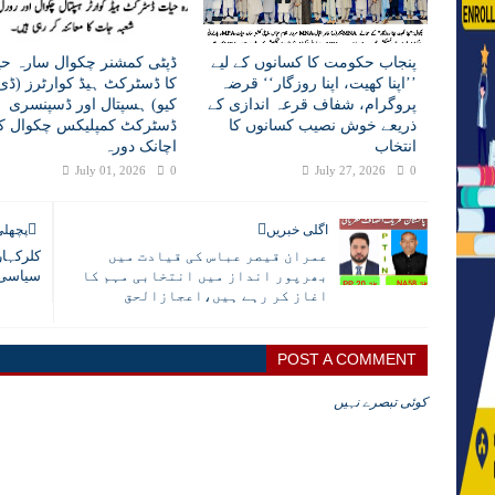
پنجاب حکومت کا کسانوں کے لیے
ڈپٹی کمشنر چکوال سارہ حی
’’اپنا کھیت، اپنا روزگار‘‘ قرضہ
کا ڈسٹرکٹ ہیڈ کوارٹرز (ڈی 
پروگرام، شفاف قرعہ اندازی کے
کیو) ہسپتال اور ڈسپنسری
ذریعے خوش نصیب کسانوں کا
ڈسٹرکٹ کمپلیکس چکوال کا
انتخاب
اچانک دورہ
July 01, 2026
0
July 27, 2026
0
اگلی خبریں
پچھلی
عمران قیصر عباس کی قیادت میں
کلرکہار
بھرپور انداز میں انتخابی مہم کا
سیاسی 
اغاز کر رہے ہیں،اعجازالحق
POST A COMMENT
کوئی تبصرے نہیں