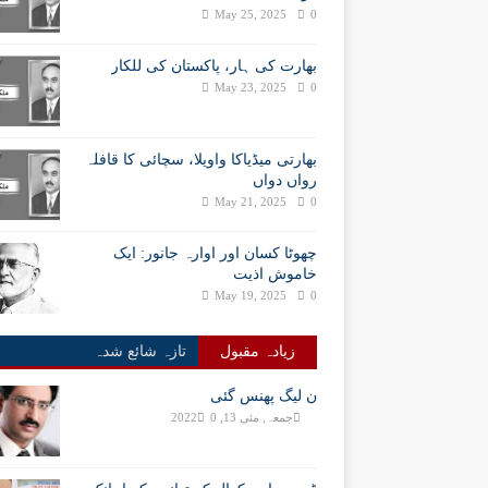
May 25, 2025
0
بھارت کی ہار، پاکستان کی للکار
May 23, 2025
0
بھارتی میڈیاکا واویلا، سچائی کا قافلہ
رواں دواں
May 21, 2025
0
چھوٹا کسان اور اوارہ جانور: ایک
خاموش اذیت
May 19, 2025
0
زیادہ مقبول
تازہ شائع شدہ
ن لیگ پھنس گئی
جمعہ, مئی 13, 2022
0