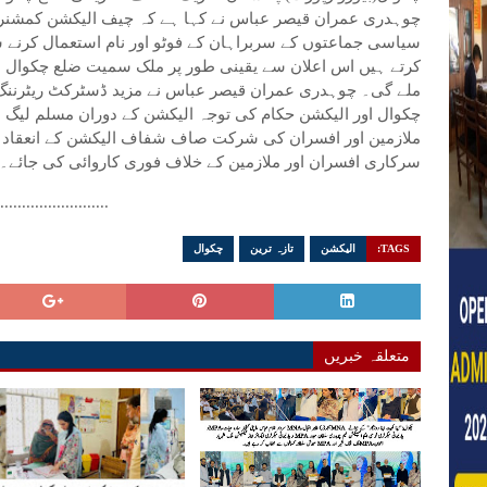
چوہدری عمران قیصر عباس نے کہا ہے کہ چیف الیکشن کمشنر ا
سیاسی جماعتوں کے سربراہان کے فوٹو اور نام استعمال کرنے س
کرتے ہیں اس اعلان سے یقینی طور پر ملک سمیت ضلع چکوال 
ملے گی۔ چوہدری عمران قیصر عباس نے مزید ڈسٹرکٹ ریٹرننگ 
چکوال اور الیکشن حکام کی توجہ الیکشن کے دوران مسلم لیگ ن
ملازمین اور افسران کی شرکت صاف شفاف الیکشن کے انعقاد م
سرکاری افسران اور ملازمین کے خلاف فوری کاروائی کی جائے۔
..........................
TAGS:
الیکشن
تازہ ترین
چکوال
متعلقہ خبریں