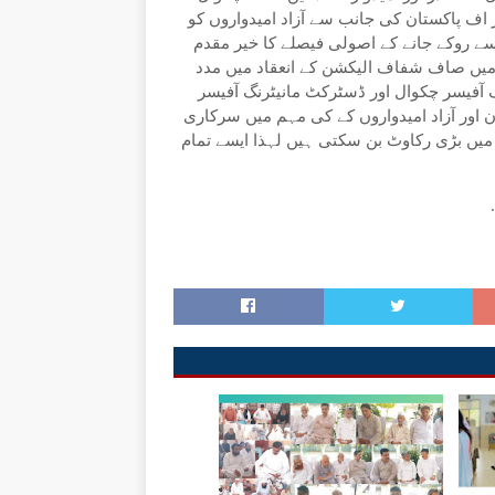
ف پاکستان کی جانب سے آزاد امیدواروں کو
ے روکے جانے کے اصولی فیصلے کا خیر مقدم
میں صاف شفاف الیکشن کے انعقاد میں مدد
آفیسر چکوال اور ڈسٹرکٹ مانیٹرنگ آفیسر
 اور آزاد امیدواروں کے کی مہم میں سرکاری
یں بڑی رکاوٹ بن سکتی ہیں لہذا ایسے تمام