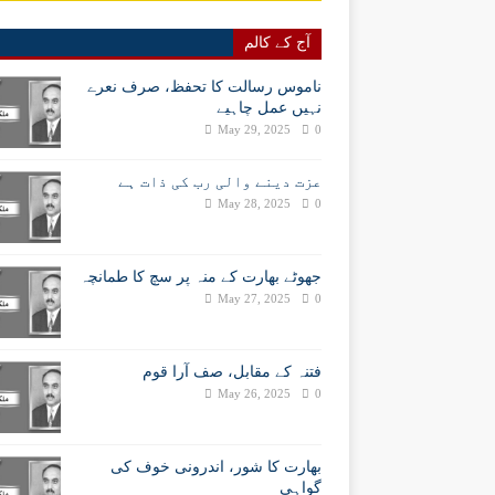
آج کے کالم
ناموس رسالت کا تحفظ، صرف نعرے
نہیں عمل چاہیے
May 29, 2025
0
عزت دینے والی رب کی ذات ہے
May 28, 2025
0
جھوٹے بھارت کے منہ پر سچ کا طمانچہ
May 27, 2025
0
فتنہ کے مقابل، صف آرا قوم
May 26, 2025
0
بھارت کا شور، اندرونی خوف کی
گواہی