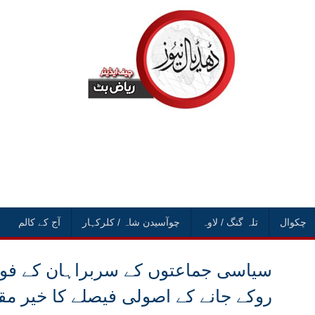
چکوال
تلہ گنگ / لاوہ
چوآسیدن شاہ / کلرکہار
آج کے کالم
سیاسی جماعتوں کے سربراہان کے فوٹو
روکے جانے کے اصولی فیصلے کا خیر م