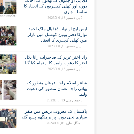
ڈی پی او چکوال کے تھانوں کے اچانک
دورے اور کھلی کچہریوں کے انعقاد کا
سلسلہ جاری
پیر, دسمبر 18, 2023
0
ایس ایچ او تھانہ ڈھڈیال ملک احمد
نوازکا دفتر یونین کونسل مین بازار
میں کھلی کچہری کا انعقاد
پیر, دسمبر 18, 2023
0
رانا اختر عزیز کے صاحبزادے رانا بلال
اختر کا دعوت ولیمہ کا اہتمام کیا گیا
پیر, دسمبر 18, 2023
0
شاعر اسلام راجہ عرفان منظور کے
بھائی راجہ نعمان منظور کی دعوت
ولیمہ
جمعہ, مئی 13, 2022
0
پاکستان کے معروف بزنس مین ظفر
سپاری نجی دورہ پر برمنگھم پہنچ گئے
منگل, مارچ 05, 2024
0