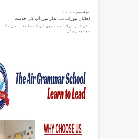
خوشخبری ۔ ۔ ۔
ڈھڈیال نیوزاب نئے انداز میں آپ کی خدمت
نئی خبر ایک لمحے میں آپ کے سامنے اسی جگہ پ
موجود ہوگی