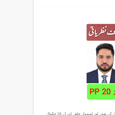
چکوال(بیورو رپورٹ) پاکستان تحریک انصاف نظریاتی ضلع چکوال کے صدر اور امیدوار حلقہ این اے 58 چکوال