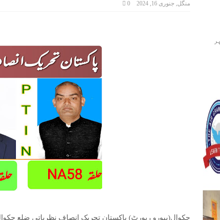
منگل, جنوری 16, 2024
0
ر