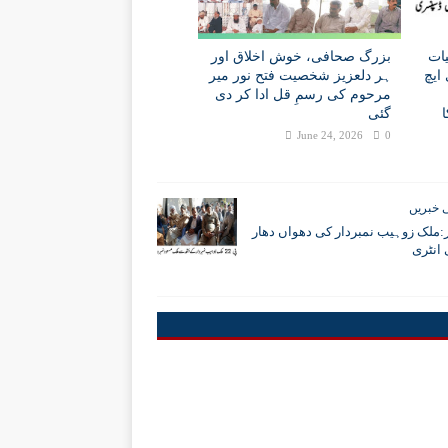
ات
بزرگ صحافی، خوش اخلاق اور
ایچ
ہر دلعزیز شخصیت فتح نور میر
مرحوم کی رسمِ قل ادا کر دی
گئی
June 24, 2026
0
 خبریں
:ملک زوہیب نمبردار کی دھواں دھار
انٹری