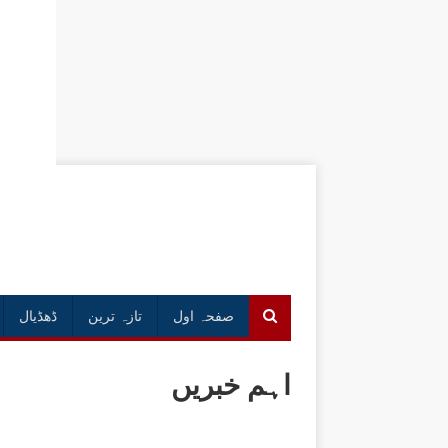
صفحہ اول
تازہ ترین
ڈھڈیال
اہم خبریں