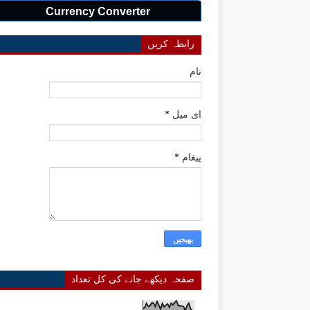
Currency Converter
رابطہ کریں
نام
ای میل
*
پیغام
*
صفحہ دیکھے جانے کی کل تعداد