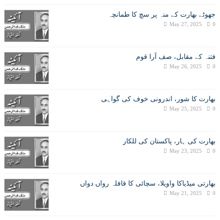
جھوٹے بھارت کے منہ پر سچ کا طمانچہ
May 27, 2025
0
فتنہ کے مقابل، صف آرا قوم
May 26, 2025
0
بھارت کا شور، اندرونی خوف کی گواہی
May 25, 2025
0
بھارت کی ہار، پاکستان کی للکار
May 23, 2025
0
بھارتی میڈیاکا واویلا، سچائی کا قافلہ رواں دواں
May 21, 2025
0