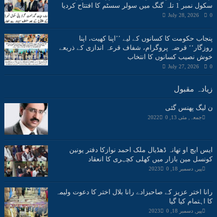
سکول نمبر 1 تلہ گنگ میں سولر سسٹم کا افتتاح کردیا
July 28, 2026
0
پنجاب حکومت کا کسانوں کے لیے ’’اپنا کھیت، اپنا
روزگار‘‘ قرضہ پروگرام، شفاف قرعہ اندازی کے ذریعے
خوش نصیب کسانوں کا انتخاب
July 27, 2026
0
زیادہ مقبول
ن لیگ پھنس گئی
جمعہ, مئی 13, 2022
0
ایس ایچ او تھانہ ڈھڈیال ملک احمد نوازکا دفتر یونین
کونسل مین بازار میں کھلی کچہری کا انعقاد
پیر, دسمبر 18, 2023
0
رانا اختر عزیز کے صاحبزادے رانا بلال اختر کا دعوت ولیمہ
کا اہتمام کیا گیا
پیر, دسمبر 18, 2023
0