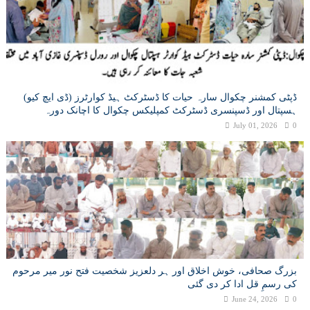
ڈپٹی کمشنر چکوال سارہ حیات کا ڈسٹرکٹ ہیڈ کوارٹرز (ڈی ایچ کیو)
ہسپتال اور ڈسپنسری ڈسٹرکٹ کمپلیکس چکوال کا اچانک دورہ
July 01, 2026
0
بزرگ صحافی، خوش اخلاق اور ہر دلعزیز شخصیت فتح نور میر مرحوم
کی رسمِ قل ادا کر دی گئی
June 24, 2026
0