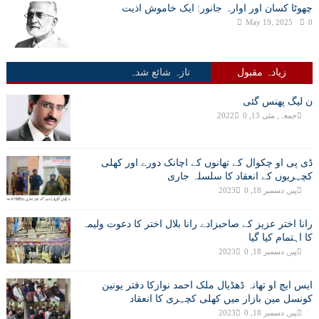
چھوٹا کسان اور اوارہ جانور: ایک خاموش اذیت
May 19, 2025
0
زیادہ مقبول
تازہ شائع شدہ
ن لیگ پھنس گئی
جمعہ, مئی 13, 2022
0
ڈی پی او چکوال کے تھانوں کے اچانک دورے اور کھلی
کچہریوں کے انعقاد کا سلسلہ جاری
پیر, دسمبر 18, 2023
0
رانا اختر عزیز کے صاحبزادے رانا بلال اختر کا دعوت ولیمہ
کا اہتمام کیا گیا
پیر, دسمبر 18, 2023
0
ایس ایچ او تھانہ ڈھڈیال ملک احمد نوازکا دفتر یونین
کونسل مین بازار میں کھلی کچہری کا انعقاد
پیر, دسمبر 18, 2023
0