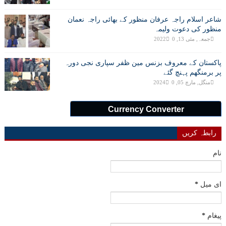
شاعر اسلام راجہ عرفان منظور کے بھائی راجہ نعمان
منظور کی دعوت ولیمہ
جمعہ, مئی 13, 2022
0
پاکستان کے معروف بزنس مین ظفر سپاری نجی دورہ
پر برمنگھم پہنچ گئے
منگل, مارچ 05, 2024
0
Currency Converter
رابطہ کریں
نام
ای میل
*
پیغام
*