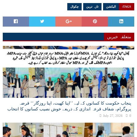
TAGS:
الیکشن
تازہ ترین
چکوال
متعلقہ خبریں
پنجاب حکومت کا کسانوں کے لیے ’’اپنا کھیت، اپنا روزگار‘‘ قرضہ
پروگرام، شفاف قرعہ اندازی کے ذریعے خوش نصیب کسانوں کا انتخاب
July 27, 2026
0