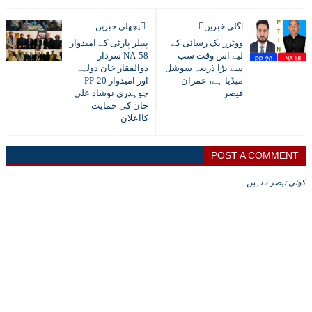
اگلی خبریں
پچھلی خبریں
ووٹرز تک رسائی کے
پیپلز پارٹی کے امیدوار
لیے اس وقت سب
NA-58 سردار
سے بڑا ذریعہ سوشل
ذوالفقار خان دولہہ
میڈیا ہے، عمران
اور امیدوار PP-20
قیصر
چوہدری نوشاد علی
خان کی حمایت
کااعلان
POST A COMMENT
کوئی تبصرے نہیں