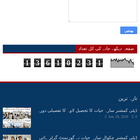
صفحہ دیکھے جانے کی کل تعداد
1
3
6
1
0
2
3
1
تازہ ترین
ڈپٹی کمشنر سارہ حیات کا تحصیل لاوہ کا تفصیلی دورہ
July 28, 2026
0
ڈپٹی کمشنر چکوال سارہ حیات نے گورنمنٹ گرلز ہائی