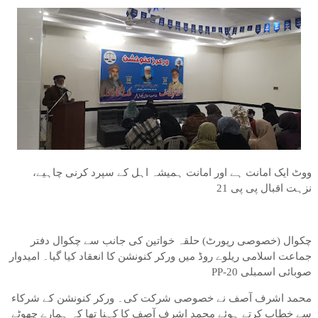
ووٹ ایک امانت ہے اور امانت ہمیشہ اہل کے سپرد کرنی چاہیے،
نزہت اقبال پی پی 21
چکوال (خصوصی رپورٹ) حلقہ خواتین کی جانب سے چکوال دفتر
جماعت اسلامی ریلوے روڈ میں ورکر کنونشن کا انعقاد کیا گیا۔ امیدوار
صوبائی اسمبلی PP-20
محمد اشرف آصف نے خصوصی شرکت کی۔ ورکر کنونشن کے شرکاء
سے خطاب کرتے ہوئے محمد اشرف آصف کا کہنا تھا کہ ہمارے چھوٹے