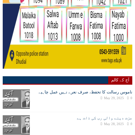
آج کے کالم
ناموس رسالت کا تحفظ، صرف نعرے نہیں عمل چاہیے
May 29, 2025
0
عزت دینے والی رب کی ذات ہے
May 28, 2025
0