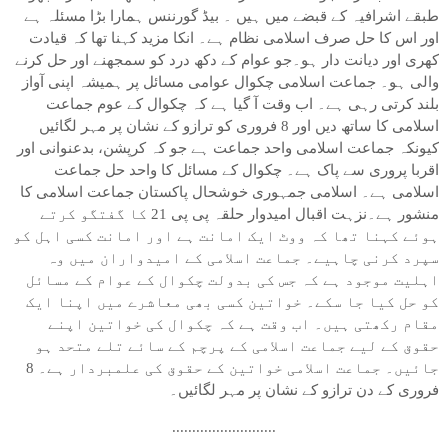
طبقے اشرافیہ کے قبضے میں ہیں ۔ بیڈ گورننس ہمارا بڑا مسئلہ ہے
اور اس کا حل صرف اسلامی نظام ہے۔ انکا مزید کہنا تھا کہ قیادت
کھری اور دیانت دار ہو۔جو عوام کے دکھ درد کو سمجھنے اور حل کرنے
والی ہو۔ جماعت اسلامی چکوال عوامی مسائل پر ہمیشہ اپنی آواز
بلند کرتی رہی ہے۔ اب وقت آ گیا ہے کہ چکوال کے عوم جماعت
اسلامی کا ساتھ دیں اور 8 فروری کو ترازو کے نشان پر مہر لگائیں
کیونکہ جماعت اسلامی واحد جماعت ہے جو کہ کرپشن، بدعنوانی اور
اقربا پروری سے پاک ہے۔ چکوال کے مسائل کا واحد حل جماعت
اسلامی ہے۔ اسلامی جمہوری خوشحال پاکستان جماعت اسلامی کا
منشور ہے۔نزہت اقبال امیدوار حلقہ پی پی 21 کا گفتگو کرتے
ہوئے کہنا تھا کہ ووٹ ایک امانت ہے اور امانت کسی اہل کو
سپرد کرنی چاہیے۔ جماعت اسلامی کے امیدواران میں وہ
اہلیت موجود ہے کہ جس کی بدولت چکوال کے عوام کے مسائل
کو حل کیا جا سکے۔ خواتین کسی بھی معاشرے میں اپنا ایک
مقام رکھتی ہیں۔ اب وقت ہے کہ چکوال کی خواتین اپنے
حقوق کے لیے جماعت اسلامی کے پرچم کے سائے تلے متحد ہو
جائیں۔ جماعت اسلامی خواتین کے حقوق کی علمبردار ہے۔ 8
فروری کے دن ترازو کے نشان پر مہر لگائیں۔
..........................