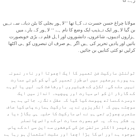
رہے گا‘‘
مولانا چراغ حسن حسرت نے کہا تھا ’’لاہور بجلی کا بٹن دبانے سے نہیں
بن گیا لاہور ایک تہذیب ایک وضع کا نام ہے ‘‘ لاہور کے بارے میں
ہزاروں ادیبوں، شاعروں، دانشوروں اور اہل قلم نے بڑی خوبصورت
باتیں اور یادیں تحریر کی ہیں اگر ہم صرف ان تبصروں کو ہی اکٹھا
کرلیں تو کئی کتابیں بن جائیں۔
ٹولنٹن مارکیٹ فن تعمیر کا ایک اچھوتا اور نادر نمونہ
ہے پورے برصغیر میں اس طرز تعمیر کی آپ کو کوئی عمارت
نہیں ملے گی۔ لکڑی کے شہتیروں اورشافٹ کہہ لیں یا لوہے
کے گارڈر ان کو اس مہارت اور پیچیدہ انداز میں ایک
دوسرے کےساتھ پیوست کیا گیا کہ عقل دنگ رہ جاتی ہے ہم
سوچتے ہیں کہ انگریزوں نے یہ مارکیٹ ہمارے پاس کیا صاف
ستھری چھوڑی تھی ہم نے اس مارکیٹ کا حلیہ ہی بگاڑ دیا ،
یہ شکر ہے کہ یہ خوبصورت عمارت اس کے وائس چانسلر
پروفیسر ڈاکٹر مرتضیٰ جن کی کوششوں سے این سی اے کے پاس
موجود ہے اور اس کا بڑا اچھا اور مثبت استعمال ہو رہا ہے