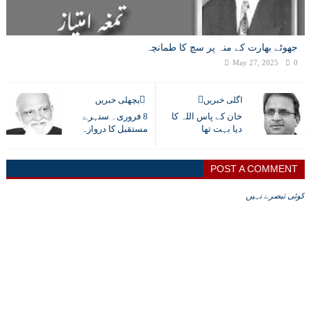
جھوٹے بھارت کے منہ پر سچ کا طمانچہ
May 27, 2025
0
اگلی خبریں
پچھلی خبریں
خان کے پاس اللہ کا
8 فروری۔ سنہرے
دیا بہت تھا
مستقبل کا دروازہ
POST A COMMENT
کوئی تبصرے نہیں