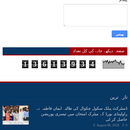
صفحہ دیکھے جانے کی کل تعداد
1
3
6
1
3
9
3
4
تازہ ترین
ڈسٹرکٹ پبلک سکول چکوال کی طالبہ ایمان فاطمہ نے
راولپنڈی بورڈ کے میٹرک امتحان میں تیسری پوزیشن
حاصل کر لی
August 08, 2026
0