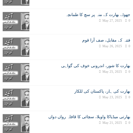
جھوٹے بھارت کے منہ پر سچ کا طمانچہ
May 27, 2025
0
فتنہ کے مقابل، صف آرا قوم
May 26, 2025
0
بھارت کا شور، اندرونی خوف کی گواہی
May 25, 2025
0
بھارت کی ہار، پاکستان کی للکار
May 23, 2025
0
بھارتی میڈیاکا واویلا، سچائی کا قافلہ رواں دواں
May 21, 2025
0