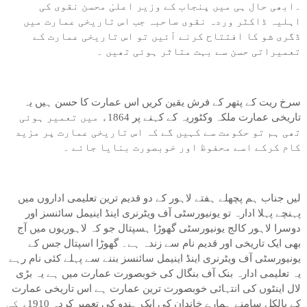
۔ابھی حال ہی میں پنجاب کے وزیر اعلیٰ محسن نقوی کی
اہلیہ ڈاکٹر وردہ نقوی صاحبہ جب اس تاریخی عمارت میں
ڈگری شو کا افتتاح کرنے آئیں تو اس تاریخی عمارت کے
تعمیراتی حسن سے بہت متاثر ہوئی تھیں ۔
سرخ ریت کے پتھر کے فرش یقین کریں اس عمارت کا حسن ہیں یہ
تاریخی عمارت ملکہ وکٹوریہ کے کہنے پر 1864ء میں تعمیر ہوئی
تھی ہم تو حکومت سے کہیں گے کہ اس تاریخی عمارت پر مزید
کام کرکے اسے محفوظ اور خوبصورت بنایا جائے ۔
لیں جناب ہم پچھلے ہفتے لاہور کے دو قدیم ترین تعلیمی اداروں میں
پہنچے پہلا ادارہ تو یونیورسٹی آف ویٹرنری اینڈ اینیمل سائنسز اور
دوسرا لاہور کالج یونیورسٹی گھوڑا ہسپتال جو کہ لاہوریوں میں آج
بھی ایک تاریخی اور قدیم نام سے زندہ ہے۔ گھوڑا اسپتال جس کے
یونیورسٹی آف ویٹرنری اینڈ اینیمل سائنسز بننے سے پہلے کئی نام رہے
یہ تعلیمی ادارہ بنک آف بنگال کی خوبصورت عمارت میں ہے یہ بڑی
لال اینٹوں کی انتہائی خوبصورت ترین عمارت ہے اس تاریخی عمارت
کے بالکل سامنے ہمارے خاندان کی ایک ہندو کی تعمیر کردہ 1910ء کی