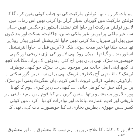
ہم بات کر رہے تھے ٹولنٹن مارکیٹ کی تو جناب کوئی یقین کرے گا کہ
ٹولنٹن مارکیٹ میں گوریاں سیلز گرلزہوا کرتی تھیں اس زمانے میں
لاہور ٹولنٹن مارکیٹ اور جاوا انٹر نیشنل اسٹور دو جگہیں تھیں جہاں
سے غیر ملکی پرفیومز، غیر ملکی صابن، چاکلیٹ، بسکٹ اور بند ڈبوں
میں پھل اور سبزیاں ملا کرتی تھیں جاوا انٹرنیشنل اسٹور بیڈن روڈ پر
تھا بہت چلتا تھا خیر مدت ہوئی بلکہ 70برس قبل یہ جاوا انٹرنیشنل
اسٹور بند ہو گیا تھا۔ بیڈن روڈ بھی لاہور کی بڑی تاریخی اور کبھی
خوبصورت سڑک تھی یہاں بھی آج کئی ہندوئوں کے پرانے مکانات کچھ
نہ کچھ اپنی اصل حالت میں موجود ہیں یہ سڑک جو کبھی دوطرفہ
ٹریفک کے لئے تھی آج یکطرفہ ٹریفک بھی یہاں سے نہیں گزر سکتی ۔
ہارڈویئر، بجلی، ڈرائی فروٹ، آئس کریم، پان سگریٹ یعنی اس سڑک
پر ہر ایک چیز آپ کو مل جاتی ہے کبھی یہاں پر کیری ہوم کا کھانا
پورے لاہور میںمشہو ر تھا ۔یقین کریں ہم کیا قوم ہیں ہم نے اپنی ہر
تاریخی اور قدیم عمارت ،باغات اور نوادرات کو تباہ کرنے میں کوئی
کسر نہیں چھوڑی، پطرس بخاری نے کیا خوبصورت بات کہی تھی کہ
’’لاہور کے کانٹے کا علاج نہیں یہ ہم سب کا معشوق ہے اور معشوق