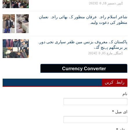
پیر, دسمبر 18, 2023
0
شاعر اسلام راجہ عرفان منظور کے بھائی راجہ نعمان
منظور کی دعوت ولیمہ
پاکستان کے معروف بزنس مین ظفر سپاری نجی دورہ
پر برمنگھم پہنچ گئے
منگل, مارچ 05, 2024
0
Currency Converter
رابطہ کریں
نام
ای میل
*
پیغام
*