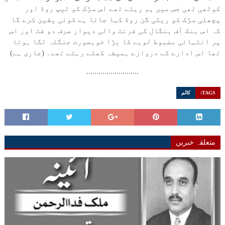
کوٹھی تھی جس میں ہم رہتے تھے اس سڑک کو ٹیپ روڈ اور
پچھلی سڑک کو ریٹی گن روڈ کہا جاتا ہے کوئی یقین کرے گا
کہ اس بنک آف بنگال کی فرنٹ والی دیوار صرف دو فٹ اور اس
پر انتہائی مضبوط لوہے کا بڑا خوبصورت جنگلہ لگا ہوتا
تھا اس ادارے کے دروازے ہمیشہ کھلے رہتے تھے۔ (جاری ہے)
..........................
TAGS:
کالم
متعلقہ خبریں