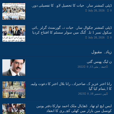
ڈپٹی کمشنر سارہ حیات کا تحصیل لاوہ کا تفصیلی دورہ
July 28, 2026
0
ڈپٹی کمشنر چکوال سارہ حیات نے گورنمنٹ گرلز ہائی
سکول نمبر 1 تلہ گنگ میں سولر سسٹم کا افتتاح کردیا
July 28, 2026
0
زیادہ مقبول
ن لیگ پھنس گئی
جمعہ, مئی 13, 2022
0
رانا اختر عزیز کے صاحبزادے رانا بلال اختر کا دعوت ولیمہ
کا اہتمام کیا گیا
پیر, دسمبر 18, 2023
0
ایس ایچ او تھانہ ڈھڈیال ملک احمد نوازکا دفتر یونین
کونسل مین بازار میں کھلی کچہری کا انعقاد