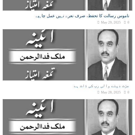
ناموس رسالت کا تحفظ، صرف نعرے نہیں عمل چاہیے
May 29, 2025
0
عزت دینے والی رب کی ذات ہے
May 28, 2025
0