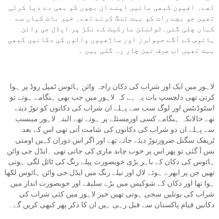
تھے۔ افیون کبھی مائیں اپنے ان بچوں کو بھی دے دیا کرتی
تھیں جو بچے رات کو بہت تنگ کرتے تھے۔ خیر بات کہاں سے
کہاں چلی گئی۔ٹولنٹن مارکیٹ کے نکڑ پر ایڈل جی وائن
ہائوس کے آگے جیولرز اور ساڑھیوں والوں کی دکانیں کبھی
بہت تھیں اب صرف تین چار رہ گئی ہیں ۔
لاہور میں ایک اور شراب کی دکان راجہ وائن ہائوس ٹمپل روڈ پر ہوا
کرتی تھی دلچسپ بات یہ ہے کہ لاہور میں جب بھی ہنگامے ہوتے تو
اسٹوڈنٹس اور لوگ سب سے پہلے ان شراب کی دکانوں کو توڑ دیتے
تھے حالانکہ ہنگامے کسی اورمسئلے پر ہوتے تھے البتہ لاہور میںسب
سے پہلے ان دو شراب کی دکانوں کی شامت آتی تھی اس کے بعد
ٹریفک سگنل ضرورتوڑ دیئے جاتے تھے اور اگر اس دوران کہیں اومنی
بس آ گئی تو پھر اس پر خوب چاند ماری کی جاتی تھی ۔ایڈل جی وائن
ہائوس کی دکان کے باہر بڑی خوبصورت پیلے رنگ کی ٹائل لگی ہوتی
تھیں جن پر ابھرے ہوئے لال اور نیلے رنگ میں ایڈل جی وائن ہائوس لکھا
ہوا تھا اور دکان کے شوکیس میں بڑے سلیقے اور خوبصورت انداز میں
شراب کی بوتلیں سجی ہوتی تھیں خیر لاہور میں کئی شراب کی
دکانیں قیام پاکستان سے قبل رہی ہیں ان کا ذکر پھر کبھی کریں گے۔