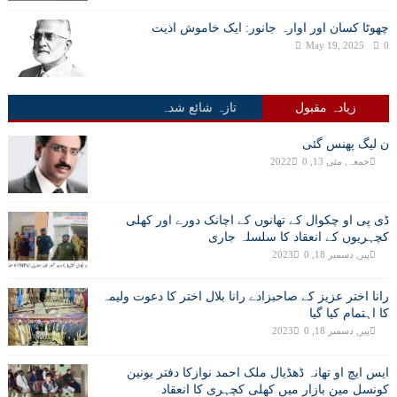
چھوٹا کسان اور اوارہ جانور: ایک خاموش اذیت
May 19, 2025
0
زیادہ مقبول
تازہ شائع شدہ
ن لیگ پھنس گئی
جمعہ, مئی 13, 2022
0
ڈی پی او چکوال کے تھانوں کے اچانک دورے اور کھلی
کچہریوں کے انعقاد کا سلسلہ جاری
پیر, دسمبر 18, 2023
0
رانا اختر عزیز کے صاحبزادے رانا بلال اختر کا دعوت ولیمہ
کا اہتمام کیا گیا
پیر, دسمبر 18, 2023
0
ایس ایچ او تھانہ ڈھڈیال ملک احمد نوازکا دفتر یونین
کونسل مین بازار میں کھلی کچہری کا انعقاد