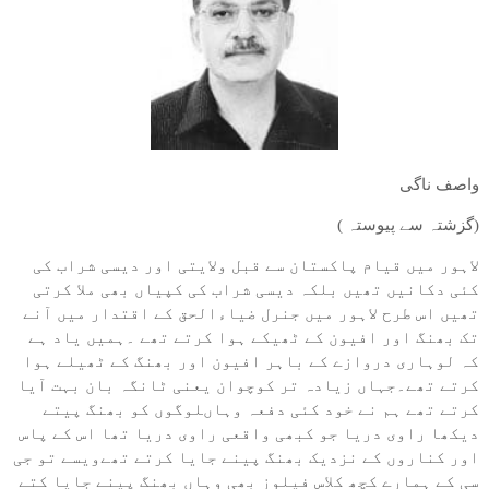
واصف ناگی
(گزشتہ سے پیوستہ )
لاہور میں قیام پاکستان سے قبل ولایتی اور دیسی شراب کی
کئی دکانیں تھیں بلکہ دیسی شراب کی کپیاں بھی ملا کرتی
تھیں اس طرح لاہور میں جنرل ضیاءالحق کے اقتدار میں آنے
تک بھنگ اور افیون کے ٹھیکے ہوا کرتے تھے ۔ہمیں یاد ہے
کہ لوہاری دروازے کے باہر افیون اور بھنگ کے ٹھیلے ہوا
کرتے تھے۔جہاں زیادہ تر کوچوان یعنی ٹانگہ بان بہت آیا
کرتے تھے ہم نے خود کئی دفعہ وہاںلوگوں کو بھنگ پیتے
دیکھا راوی دریا جو کبھی واقعی راوی دریا تھا اس کے پاس
اور کناروں کے نزدیک بھنگ پینے جایا کرتے تھےویسے تو جی
سی کے ہمارے کچھ کلاس فیلوز بھی وہاں بھنگ پینے جایا کتے