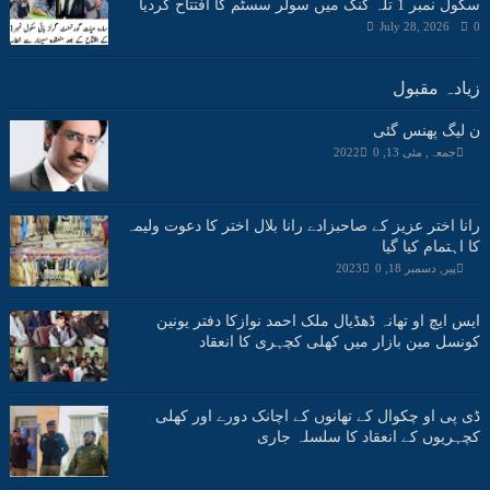
سکول نمبر 1 تلہ گنگ میں سولر سسٹم کا افتتاح کردیا
July 28, 2026
0
زیادہ مقبول
ن لیگ پھنس گئی
جمعہ, مئی 13, 2022
0
رانا اختر عزیز کے صاحبزادے رانا بلال اختر کا دعوت ولیمہ
کا اہتمام کیا گیا
پیر, دسمبر 18, 2023
0
ایس ایچ او تھانہ ڈھڈیال ملک احمد نوازکا دفتر یونین
کونسل مین بازار میں کھلی کچہری کا انعقاد
ڈی پی او چکوال کے تھانوں کے اچانک دورے اور کھلی
کچہریوں کے انعقاد کا سلسلہ جاری