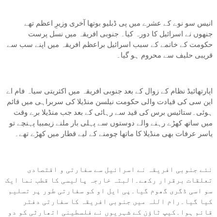
انیس سو نوے کے عشرے میں پی ڈبلیو بوتھا آخری وزیرِ اعظم تھے
جنھوں نے اسرائیل کا دورہ کیا۔ جنوبی افریقہ میں نسل پرست
حکومت کے خاتمے کے سبب اسرائیل براعظم افریقہ میں اپنے سب سے
قریبی حلیف سے محروم ہو گیا۔
اپارتھائیڈ نظام کے زوال کے بعد جنوبی افریقہ میں اکثریتی سیاہ فام اے
این سی کی قیادت والی حکومت نیلسن منڈیلا کی سربراہی میں قائم
ہوئی۔ستائیس برس کی قید سے رہائی کے بعد جب منڈیلا برے وقت
میں ساتھ کھڑے رہنے والے دوستوں سے پہلی بار ملنے زیمبیا پہنچے تو
یاسر عرفات بھی منڈیلا کا ماتھا چومنے کے لیے قطار میں کھڑے تھے۔
نئے جنوبی افریقہ نے اسرائیل سے سفارتی و اقتصادی
تعلقات برقرار رکھے۔البتہ خارجہ پالیسی کا قطب نما ایک
سو اسی ڈگری گھوم گیا۔پی ایل او کو سفارتی طور پر تسلیم
کیا گیا۔رام اللہ میں جنوبی افریقہ کا سفارتی دفتر
قائم ہوا۔کیپ ٹاؤن کے شہریوں نے فلسطینی اتھارٹی کو دو