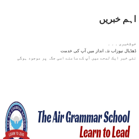
اہم خبریں
خوشخبری ۔ ۔ ۔
ڈھڈیال نیوزاب نئے انداز میں آپ کی خدمت
نئی خبر ایک لمحے میں آپ کے سامنے اسی جگہ پر موجود ہوگی