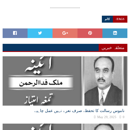
..........................
TAGS:
کالم
متعلقہ خبریں
ناموس رسالت کا تحفظ، صرف نعرے نہیں عمل چاہیے
May 29, 2025
0