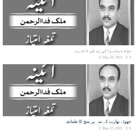
عزت دینے والی رب کی ذات ہے
May 28, 2025
0
جھوٹے بھارت کے منہ پر سچ کا طمانچہ
May 27, 2025
0