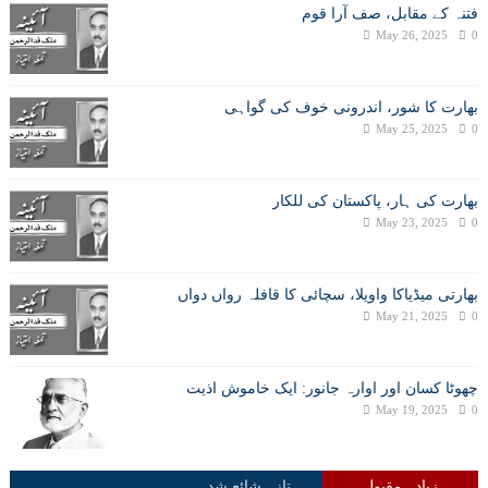
فتنہ کے مقابل، صف آرا قوم
May 26, 2025
0
بھارت کا شور، اندرونی خوف کی گواہی
May 25, 2025
0
بھارت کی ہار، پاکستان کی للکار
May 23, 2025
0
بھارتی میڈیاکا واویلا، سچائی کا قافلہ رواں دواں
May 21, 2025
0
چھوٹا کسان اور اوارہ جانور: ایک خاموش اذیت
May 19, 2025
0
زیادہ مقبول
تازہ شائع شدہ