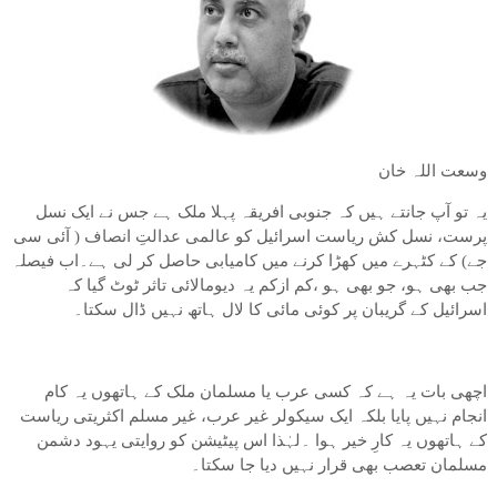
وسعت اللہ خان
یہ تو آپ جانتے ہیں کہ جنوبی افریقہ پہلا ملک ہے جس نے ایک نسل
پرست، نسل کش ریاست اسرائیل کو عالمی عدالتِ انصاف ( آئی سی
جے) کے کٹہرے میں کھڑا کرنے میں کامیابی حاصل کر لی ہے۔اب فیصلہ
جب بھی ہو، جو بھی ہو ،کم ازکم یہ دیومالائی تاثر ٹوٹ گیا کہ
اسرائیل کے گریبان پر کوئی مائی کا لال ہاتھ نہیں ڈال سکتا۔
اچھی بات یہ ہے کہ کسی عرب یا مسلمان ملک کے ہاتھوں یہ کام
انجام نہیں پایا بلکہ ایک سیکولر غیر عرب، غیر مسلم اکثریتی ریاست
کے ہاتھوں یہ کارِ خیر ہوا ۔لہٰذا اس پیٹیشن کو روایتی یہود دشمن
مسلمان تعصب بھی قرار نہیں دیا جا سکتا۔