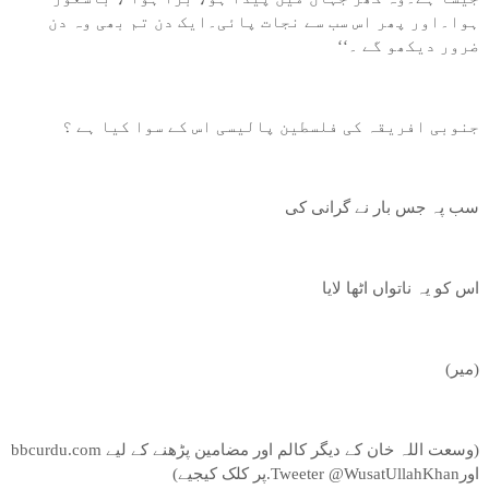
ہوا۔اور پھر اس سب سے نجات پائی۔ایک دن تم بھی وہ دن
ضرور دیکھو گے ۔‘‘
جنوبی افریقہ کی فلسطین پالیسی اس کے سوا کیا ہے ؟
سب پہ جس بار نے گرانی کی
اس کو یہ ناتواں اٹھا لایا
(میر)
(وسعت اللہ خان کے دیگر کالم اور مضامین پڑھنے کے لیے bbcurdu.com
اورTweeter @WusatUllahKhan.پر کلک کیجیے)