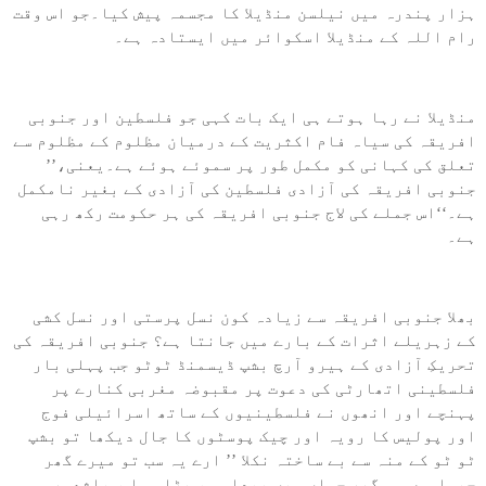
ہزار پندرہ میں نیلسن منڈیلا کا مجسمہ پیش کیا۔جو اس وقت
رام اللہ کے منڈیلا اسکوائر میں ایستادہ ہے۔
منڈیلا نے رہا ہوتے ہی ایک بات کہی جو فلسطین اور جنوبی
افریقہ کی سیاہ فام اکثریت کے درمیان مظلوم کے مظلوم سے
تعلق کی کہانی کو مکمل طور پر سموئے ہوئے ہے۔یعنی،’’
جنوبی افریقہ کی آزادی فلسطین کی آزادی کے بغیر نامکمل
ہے۔‘‘اس جملے کی لاج جنوبی افریقہ کی ہر حکومت رکھ رہی
ہے۔
بھلا جنوبی افریقہ سے زیادہ کون نسل پرستی اور نسل کشی
کے زہریلے اثرات کے بارے میں جانتا ہے؟ جنوبی افریقہ کی
تحریکِ آزادی کے ہیرو آرچ بشپ ڈیسمنڈ ٹوٹو جب پہلی بار
فلسطینی اتھارٹی کی دعوت پر مقبوضہ مغربی کنارے پر
پہنچے اور انھوں نے فلسطینیوں کے ساتھ اسرائیلی فوج
اور پولیس کا رویہ اور چیک پوسٹوں کا جال دیکھا تو بشپ
ٹو ٹو کے منہ سے بے ساختہ نکلا ’’ ارے یہ سب تو میرے گھر
جیسا ہے۔وہ گھر جہاں میں پیدا ہو، بڑا ہوا ، باشعور