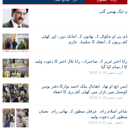
ن لیگ پھنس گئی
ڈی پی او چکوال کے تھانوں کے اچانک دورے اور کھلی
کچہریوں کے انعقاد کا سلسلہ جاری
رانا اختر عزیز کے صاحبزادے رانا بلال اختر کا دعوت ولیمہ
کا اہتمام کیا گیا
پیر, دسمبر 18, 2023
0
ایس ایچ او تھانہ ڈھڈیال ملک احمد نوازکا دفتر یونین
کونسل مین بازار میں کھلی کچہری کا انعقاد
پیر, دسمبر 18, 2023
0
شاعر اسلام راجہ عرفان منظور کے بھائی راجہ نعمان
منظور کی دعوت ولیمہ
جمعہ, مئی 13, 2022
0