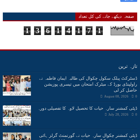
صفحہ دیکھے جانے کی کل تعداد
1
3
6
1
4
1
7
1
تازہ ترین
ڈسٹرکٹ پبلک سکول چکوال کی طالبہ ایمان فاطمہ نے
راولپنڈی بورڈ کے میٹرک امتحان میں تیسری پوزیشن
حاصل کر لی
August 08, 2026
0
ڈپٹی کمشنر سارہ حیات کا تحصیل لاوہ کا تفصیلی دورہ
July 28, 2026
0
ڈپٹی کمشنر چکوال سارہ حیات نے گورنمنٹ گرلز ہائی