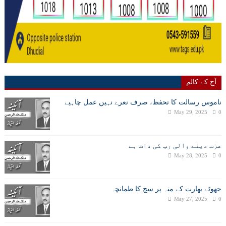
آج کے کالم
ناموس رسالت کا تحفظ، صرف نعرے نہیں عمل چاہیے
May 29, 2025
0
عزت دینے والی رب کی ذات ہے
May 28, 2025
0
جھوٹے بھارت کے منہ پر سچ کا طمانچہ
May 27, 2025
0