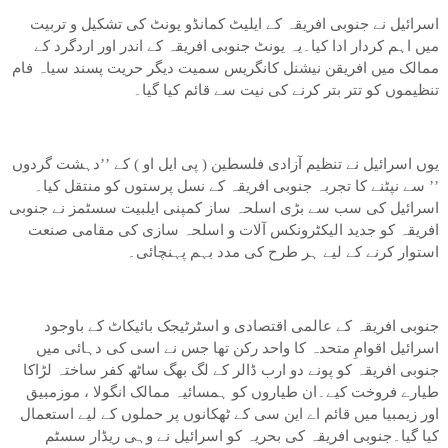
اسرائیل نے جنوبی افریقہ کے ایلیٹ کمانڈو یونٹ کی تشکیل و تربیت
میں اہم کردار ادا کیا۔یہ یونٹ جنوبی افریقہ کے اندر اور اردگرد کے
ممالک میں افریقن نیشنل کانگریس سمیت دیگر حریت پسند سیاہ فام
تنظیموں کو تتر بتر کرنے کی نیت سے قائم کیا گیا۔
یوں اسرائیل نے تنظیم آزادی فلسطین ( پی ایل او ) کے ’’دہشت گردوں
’’ سے نپٹنے کا تجربہ جنوبی افریقہ کے نسل پرستوں کو منتقل کیا۔
اسرائیل کی سب سے بڑی اسلحہ ساز کمپنی ایلبیت سسٹمز نے جنوبی
افریقہ کو جدید الیکٹرونکس آلات و اسلحہ سازی کی مقامی صنعت
استوار کرنے کے لیے ہر طرح کی مدد بہم پہنچائی۔
جنوبی افریقہ کے عالمی اقتصادی و اسٹرٹیجک بائیکاٹ کے باوجود
اسرائیل اقوامِ متحدہ کا واحد رکن تھا جس نے اسی کی دہائی میں
جنوبی افریقہ کو پونے دو ارب ڈالر کے لگ بھگ ساٹھ کفر ساختہ لڑاکا
طیارے فروخت کیے۔ان طیاروں کو ہمسائیہ ممالک انگولا ، موزمبیق
اور زیمبیا میں قائم اے این سی کے ٹھکانوں پر حملوں کے لیے استعمال
کیا گیا۔جنوبی افریقہ کی بحریہ کو اسرائیل نے وہی ریڈار سسٹم