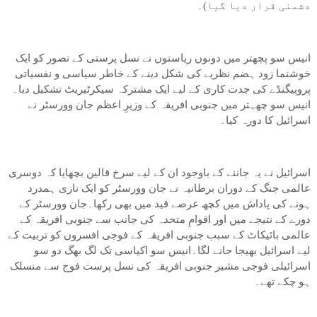
دشمنی قرار دیا گیا)۔
انیس سو پچھتر میں دونوں ریاستوں نے نسل پرستی کے تصور کو ایک
خوشنما زود ہضم نظریے کی شکل دینے کے خاطر سیاسی و نفسیاتی
پروپیگنڈے کی جدت کاری کے لیے ایک مشترکہ سیکرٹیریٹ تشکیل دیا۔
انیس سو چھہتر میں جنوبی افریقہ کے وزیرِ اعظم جان وورسٹر نے
اسرائیل کا دورہ کیا۔
اسرائیل نے یہ جاننے کے باوجود ان کے لیے سرخ قالین بچھایا کہ دوسری
عالمی جنگ کے دوران برطانیہ نے جان وورسٹر کو ایک نازی ہمدرد
ہونے کی پاداش میں کچھ عرصے قید میں بھی رکھا۔جان وورسٹر کے
دورے کے نتیجے میں اور اقوامِ متحدہ کی جانب سے جنوبی افریقہ کے
عالمی بائیکاٹ کے سبب جنوبی افریقہ کے فوجی افسروں کو تربیت کے
لیے اسرائیل بھیجا جانے لگا۔انیس سو اکیاسی تک لگ بھگ دو سو
اسرائیلی فوجی مشیر جنوبی افریقہ کی نسل پرست فوج سے منسلک
ہو چکے تھے۔