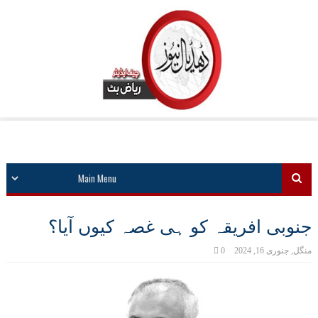
جنوبی افریقہ کو ہی غصہ کیوں آیا؟
منگل, جنوری 16, 2024
0