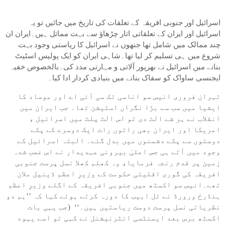
اسرائیل اور جنوبی افریقہ کے تعلقات کی تاریخ میں جائیں تو یہ
اسرائیل اور ایران کے تعلقاتی اتار چڑھاؤ سے بہت مماثل ہیں۔ایران ان
چند ممالک میں شامل تھا جنھوں نے اسرائیل کا ریاستی وجود بہت
شروع میں ہی تسلیم کر لیا تھا۔شاہی ایران کو ایک پولیس اسٹیٹ
بنانے میں اسرائیل نے بھرپور آلاتی و مہارتی مدد کی۔بالخصوص خفیہ
ایجنسی ساواک کو سفاک بنانے میں بنیادی کردار ادا کیا۔
تہران فروری انیس سو اناسی تک سی آئی اے اور موساد کا
ایشیا میں سب سے بڑا نگراں اسٹیشن تھا۔ جب ایران میں
انقلاب نے ہر شے الٹ دی تو اس الٹ پلٹ میں اسرائیل ،
امریکا اور ایران بھی راتوں رات ایک دوسرے کے پکے
دوستوں سے پکے دشمنوں میں بدل گئے۔ البتہ اسرائیل کے
وجود میں آتے ہی جس اعلیٰ بیرونی عہدیدار نے اس غصب شدہ
زمین پر قدم رنجہ فرمایا، وہ کھلم کھلا نسل پرست جنوبی
افریقہ کی گوری اقلیتی حکومت کے وزیرِ اعظم ڈینیل ملان
تھے۔انیس سو اکسٹھ میں جنوبی افریقہ کے اگلے وزیرِ اعظم
ہنڈرخ ورورڈ نے تل ابیب کا دورہ کرتے ہوئے کہا کہ ’’ہم دو
نظریاتی نسل پرست دوست ریاستیں ہیں۔‘‘ (جب یہی بات
اکسٹھ برس بعد ایمنٹسی انٹرنیشنل نے کہی تو اسے یہود