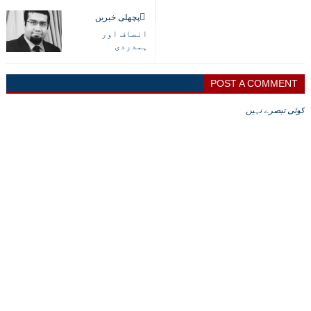
پچھلی خبریں
انصاف اور
ہمدردی
POST A COMMENT
کوئی تبصرے نہیں