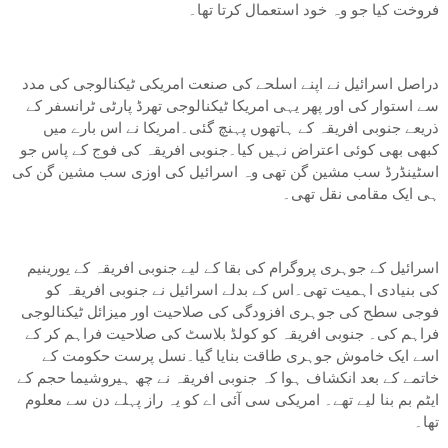
فروخت کیا جو وہ خود استعمال کرتا تھا۔
دراصل اسرائیل نے اپنے اسلحے کی صنعت امریکی ٹیکنالوجی کی مدد
سے استوار کی اور پھر یہی امریکا ٹیکنالوجی تھرڈ پارٹی ٹرانسفر کے
ذریعے جنوبی افریقہ کے ہاتھوں پہنچ گئی۔امریکا نے اس بارے میں
کبھی بھی کوئی اعتراض نہیں کیا۔جنوبی افریقہ کی فوج کے پاس جو
اسٹینڈرڈ سب مشین گن تھی وہ اسرائیل کی اوزی سب مشین گن کی
ہی ایک مقامی نقل تھی۔
اسرائیل کے جوہری پروگرام کی بقا کے لیے جنوبی افریقہ کے یورینیم
کی بنیادی اہمیت تھی۔اس کے بدلے اسرائیل نے جنوبی افریقہ کو
فوجی سطح کی جوہری افزودگی کی صلاحیت اور میزائل ٹیکنالوجی
فراہم کی۔ جنوبی افریقہ کو کولڈ بلاسٹ کی صلاحیت فراہم کر کے
اسے ایک خاموش جوہری طاقت بنایا گیا۔نسل پرست حکومت کے
خاتمے کے بعد انکشاف ہوا کہ جنوبی افریقہ نے چھ ہیروشیما حجم کے
ایٹم بم بنا لیے تھے۔ امریکی سی آئی اے کو یہ راز پہلے دن سے معلوم
تھا۔