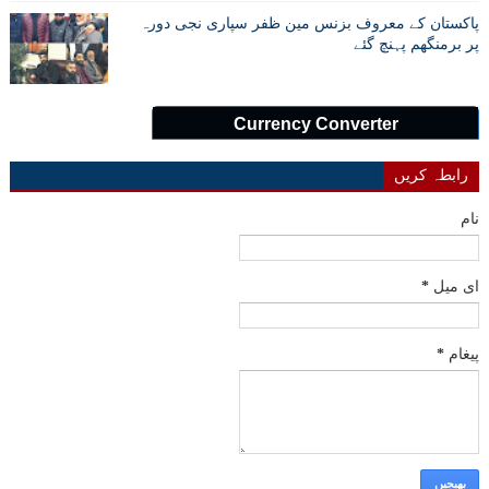
پاکستان کے معروف بزنس مین ظفر سپاری نجی دورہ
پر برمنگھم پہنچ گئے
Currency Converter
رابطہ کریں
نام
ای میل
*
پیغام
*