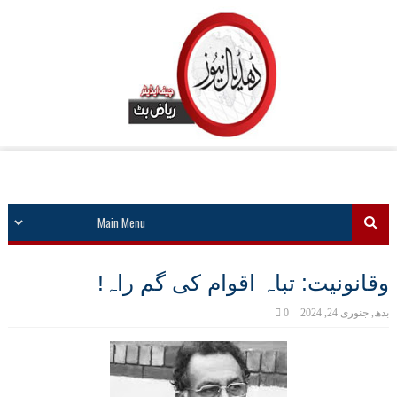
وقانونیت: تباہ اقوام کی گم راہ!
بدھ, جنوری 24, 2024
0