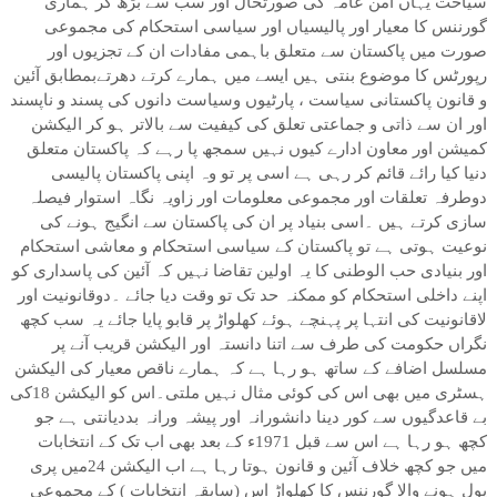
سیاحت یہاں امن عامہ کی صورتحال اور سب سے بڑھ کر ہماری
گورننس کا معیار اور پالیسیاں اور سیاسی استحکام کی مجموعی
صورت میں پاکستان سے متعلق باہمی مفادات ان کے تجزیوں اور
رپورٹس کا موضوع بنتی ہیں ایسے میں ہمارے کرتے دھرتےبمطابق آئین
و قانون پاکستانی سیاست ، پارٹیوں وسیاست دانوں کی پسند و ناپسند
اور ان سے ذاتی و جماعتی تعلق کی کیفیت سے بالاتر ہو کر الیکشن
کمیشن اور معاون ادارے کیوں نہیں سمجھ پا رہے کہ پاکستان متعلق
دنیا کیا رائے قائم کر رہی ہے اسی پر تو وہ اپنی پاکستان پالیسی
دوطرفہ تعلقات اور مجموعی معلومات اور زاویہ نگاہ استوار فیصلہ
سازی کرتے ہیں ۔اسی بنیاد پر ان کی پاکستان سے انگیج ہونے کی
نوعیت ہوتی ہے تو پاکستان کے سیاسی استحکام و معاشی استحکام
اور بنیادی حب الوطنی کا یہ اولین تقاضا نہیں کہ آئین کی پاسداری کو
اپنے داخلی استحکام کو ممکنہ حد تک تو وقت دیا جائے ۔دوقانونیت اور
لاقانونیت کی انتہا پر پہنچے ہوئے کھلواڑ پر قابو پایا جائے یہ سب کچھ
نگراں حکومت کی طرف سے اتنا دانستہ اور الیکشن قریب آنے پر
مسلسل اضافے کے ساتھ ہو رہا ہے کہ ہمارے ناقص معیار کی الیکشن
ہسٹری میں بھی اس کی کوئی مثال نہیں ملتی۔اس کو الیکشن 18کی
بے قاعدگیوں سے کور دینا دانشورانہ اور پیشہ ورانہ بددیانتی ہے جو
کچھ ہو رہا ہے اس سے قبل 1971ء کے بعد بھی اب تک کے انتخابات
میں جو کچھ خلاف آئین و قانون ہوتا رہا ہے اب الیکشن 24میں پری
پول ہونے والا گورننس کا کھلواڑ اس (سابقہ انتخابات ) کے مجموعی