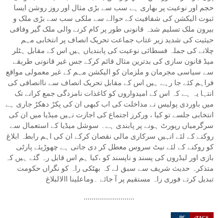
حجم اور نوعیت پر بھاری ہے سب سے بڑی مثال اور روز روشن ایسا
ثبوت الیکشن کی شفافیت کے حوالے سے ملکی سب سے بڑی ملک و
بیرون ملک تسلیم شدہ قانونی طور پر کام کرنے والی ملک گیر وفاقی
حیثیت کی شدید زیر عتاب جماعت تحریک انصاف پر انتخابی مہم
چلانے کی جملہ فسطائی نوعیت کی پابندیاں ہیں اس کے مقابل ہٹلر
میڈ قانون سازی کی بدترین مثال قائم کرکے جس غیر قانونی طریقے
سے سیاسی مجرمان و ملزمان کو الیکشن مہم کے غیر معمولی مواقع
فراہم کئے جا رہے ہیں اس کے مقابل تحریک انصاف سے ناانصافی کی
انتہا یہ ہے کہ اس کے امیدواروں کو کاغذات نامزدگی جمع کرانے تک
میں باوردی پولیس نے مداخلت کی اب کبھی ان کی پکڑ دھکڑ جاری ہے
انتخابی جلسے تو کیا ، ورکرز اجتماع کی اجازت نہیں میڈیا میں ان کی
سرگرمیاں رپورٹ ہونے پر پابندی ہے۔ سوشل میڈیا کے استعمال سے
روکنے کے لئے انہیں سرکاری مالی نقصان کرکے ان کی اہم رابطہ ابلاغ
کو روکنے کے لئے نیٹ سروس معطل کر دی جاتی ہے چھوڑیئے پارٹی
بازی اور لیڈروں کی پسند و ناپسند کو ،کیا ہم اس قابل رہ گئے ہیں کہ
متذکرہ حدیث شریف سے سبق لے کہ بھٹکی راہ کو نگراں حکومت
تبدیل کرتے فوری راہ مستقیم پر آ جائے ۔وماعلینا االالبلاغ
..........................
TAGS:
کالم