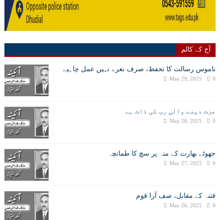
آج کے کالم
ناموس رسالت کا تحفظ، صرف نعرے نہیں عمل چاہیے
May 29, 2025
0
عزت دینے والی رب کی ذات ہے
May 28, 2025
0
جھوٹے بھارت کے منہ پر سچ کا طمانچہ
May 27, 2025
0
فتنہ کے مقابل، صف آرا قوم
May 26, 2025
0