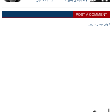
چند بنیادی باتیں؟
سانڈے کا تیل
POST A COMMENT
کوئی تبصرے نہیں
اہم خبریں