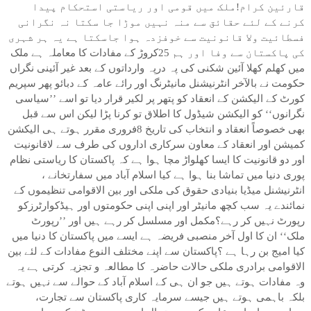
قارئین کرام!ملک میں قومی اور ریاستی استحکام پیدا
کرنے کے لئے حقائق سے منہ نہیں موڑا جا سکتا نہ نگرانی
فسطائیت ولا قانونیت سے خوفزدہ ہوا جاسکتا ہے یہ ہر شہری
کی پاکستان سے وفا اور ہم 25کروڑ کے مفادات کا معاملہ ہے ملک
میں کھلم کھلا آئین شکنی کی پہ درپہ وارداتوں کے بعد غیر آئینی نگراں
حکومت نے بالآخر انٹرنیشنل مانیٹرنگ اور رائے عامہ کے دبائو پھر سپریم
کورٹ کے الیکشن کے انعقاد کو پتھر پر لکیر قرار دیا تو اسے ’’سیاسی
نگرانوں‘‘ کو الیکشن شیڈول کا اطلاق تو کرنا پڑا لیکن اس سے قبل
بھی خصوصاً انعقاد و انتخاب کی تاریخ 8فروری مقرر ہوتے ہی الیکشن
کمیشن اور انعقاد کے معاون سرکاری اداروں کی طرف سے لاقانونیت
اور دو قانونیت کا ایسا کھلواڑ مچا ہوا ہے کہ پاکستان کا ریاستی نظام
پوری دنیا میں تماشا بنا ہوا ہے کیا اسلام آباد میں سفارتخانے ،
انٹرنیشنل میڈیا بنیادی حقوق کی ملکی اور بین الاقوامی تنظیموں کے
نمائندے یہ سب کچھ مانیٹر اور اپنی اپنی حکومتوں اور ہیڈکوارٹرزکو
رپورٹ نہیں کر رہے؟مکمل اور مسلسل کر رہے ہیں اور ’’رپورٹ
ملک‘‘ ان کا اول آخر منصبی فریضہ ہے ایسے میں پاکستان کا دنیا میں
کیا امیج بن رہا ہے ؟پاکستان سے اپنے مختلف النوع مفادات کے لئے بین
الاقوامی برادری ملکی حالات حاضرہ کا مطالعہ و تجزیہ کرتی ہے یہ
وہ مفادات ہوتے ہیں جو ان ہی کے اسلام آباد کے حوالے سے نہیں ہوتے
بلکہ باہمی ہوتے ہیں جیسے سرمایہ کاری پاکستان سے تجارت،