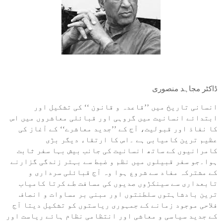
ڈاکٹر مجاہد منصوری
انسانی تاریخ میں ’’قاعدہ و قانون ‘‘ کی تشکیل اور
ابتدائے انسانیت میں گروہی اور قبائلی معاشروں میں اس
کا نفاذ اور قبولیت، آج کے ’’جدید معاشرے‘‘ کے آغاز کی
عظیم ترین کامیابی ہے ۔اس کا ارتقاء دیگر بڑی
کامرانیوں کے ساتھ انسانیت کی جانب بیش بہا سفر ثابت
ہوا۔جو سفر قبیلوں میں نظم و ضبط سے بہتر زندگی گزارنے
کے مشترکہ مفاد سے شروع ہوا وہ آج قبائلی سرداری و
تابعداری سے سینکڑوں صدیوں کی مسافت طے کرتا کامیاب
ترین بادشاہتوں سلطنتوں اور مبنی بر مساوات و انصاف
فلاحی موجود زمانے کے جمہوری ریاستوں کو تشکیل دیتا آج
کے جدید سیاسی و معاشی اور انتظامی نظام ہائے ریاست اور