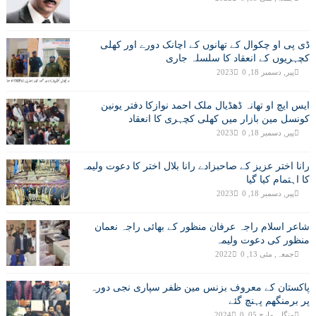
ڈی پی او چکوال کے تھانوں کے اچانک دورے اور کھلی
کچہریوں کے انعقاد کا سلسلہ جاری
پیر, دسمبر 18, 2023
0
ایس ایچ او تھانہ ڈھڈیال ملک احمد نوازکا دفتر یونین
کونسل مین بازار میں کھلی کچہری کا انعقاد
پیر, دسمبر 18, 2023
0
رانا اختر عزیز کے صاحبزادے رانا بلال اختر کا دعوت ولیمہ
کا اہتمام کیا گیا
پیر, دسمبر 18, 2023
0
شاعر اسلام راجہ عرفان منظور کے بھائی راجہ نعمان
منظور کی دعوت ولیمہ
جمعہ, مئی 13, 2022
0
پاکستان کے معروف بزنس مین ظفر سپاری نجی دورہ
پر برمنگھم پہنچ گئے
منگل, مارچ 05, 2024
0