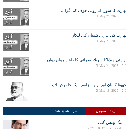
بھارت کا شور، اندرونی خوف کی گواہی
May 25, 2025
0
بھارت کی ہار، پاکستان کی للکار
May 23, 2025
0
بھارتی میڈیاکا واویلا، سچائی کا قافلہ رواں دواں
May 21, 2025
0
چھوٹا کسان اور اوارہ جانور: ایک خاموش اذیت
May 19, 2025
0
زیادہ مقبول
تازہ شائع شدہ
ن لیگ پھنس گئی
جمعہ, مئی 13, 2022
0