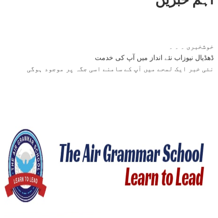
خوشخبری ۔ ۔ ۔
ڈھڈیال نیوزاب نئے انداز میں آپ کی خدمت
نئی خبر ایک لمحے میں آپ کے سامنے اسی جگہ پر موجود ہوگی