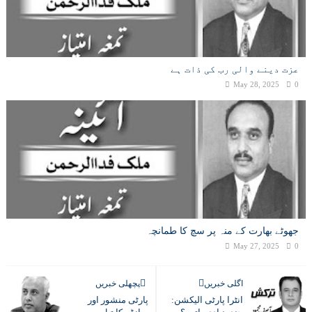
عزت دینے والی رب کی ذات ہے
May 28, 2025
0
جھوٹے بھارت کے منہ پر سچ کا طمانچہ
May 27, 2025
0
اگلی خبریں
پچھلی خبریں
انٹرا پارٹی الیکشن:
پارٹی منشور اور