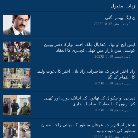
زیادہ مقبول
ن لیگ پھنس گئی
جمعہ, مئی 13, 2022
0
ایس ایچ او تھانہ ڈھڈیال ملک احمد نوازکا دفتر یونین
کونسل مین بازار میں کھلی کچہری کا انعقاد
پیر, دسمبر 18, 2023
0
رانا اختر عزیز کے صاحبزادے رانا بلال اختر کا دعوت ولیمہ
کا اہتمام کیا گیا
پیر, دسمبر 18, 2023
0
ڈی پی او چکوال کے تھانوں کے اچانک دورے اور کھلی
کچہریوں کے انعقاد کا سلسلہ جاری
پیر, دسمبر 18, 2023
0
شاعر اسلام راجہ عرفان منظور کے بھائی راجہ نعمان
منظور کی دعوت ولیمہ
جمعہ, مئی 13, 2022
0