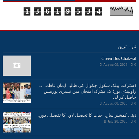
1
3
6
1
9
5
3
4
تازہ ترین
Green Bus Chakwal
August 09, 2026
0
ڈسٹرکٹ پبلک سکول چکوال کی طالبہ ایمان فاطمہ نے
راولپنڈی بورڈ کے میٹرک امتحان میں تیسری پوزیشن
حاصل کر لی
August 08, 2026
0
ڈپٹی کمشنر سارہ حیات کا تحصیل لاوہ کا تفصیلی دورہ
July 28, 2026
0