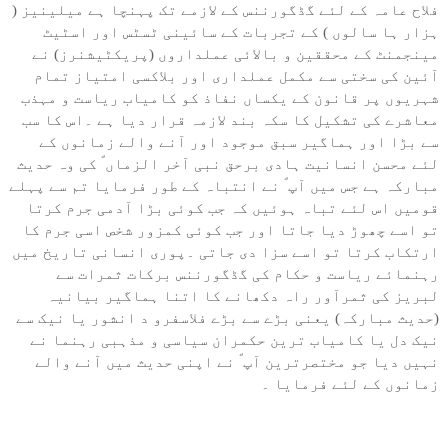
فلاح عامہ کے لئے گڈگورننس کے لازمے تک پہنچا ہے میلینیز (
ہزار ہا سالوں ) کے تجربات کے سائینی ٹسٹس اور اسٹیٹ
مینجمنٹ کے محققین و بالائی عملداروں (پریکٹیشنرز) نے
آئین کی سختی سے مکمل عملداری اور بلاکسی امتیاز تمام
شہریوں پر قانون کے یکساں نفاذ کو کامیاب ریاست و مہذب
معاشرے کی تشکیل کا سکہ بند لازمہ قرار دیا ہے ۔اس کا سب
سے بڑا اور ہماگیر سبق موجود اور آنے والے زمانوں کے
لئے محسن انسانیت ہادی برحق نبی آخر الزماں ؐ کی وہ حدیث
مبارکہ ہے جس میں آپ ؐ نے انتباہ کے طور فرمایا تم سے پہلے
قومیں اس لئے تباہ ہوئیں کہ جب کوئی بڑا آدمی جرم کرتا
تو اسے چھوڑ دیا جاتا اور جب کوئی کمزور شخص اسی جرم کا
ارتکاب کرتا تو اسے سزا دی جاتی ۔پوری انسانی تاریخ میں
رہنمائے ریاست و حکام کی گڈگورننس برکات ثمرات سے
لبریز کی ثمرآور راہ دکھانے کا اتنا ہماگیر بیانیہ
(حدیث مبارکہ) یعنی بڑے سے بڑے فلاسفرو د انشور یا نیک سے
نیک دل یا کامیاب ترین حکمران سیاسی و مذہبی رہنما نے
نہیں دیا جو مختصرترین آپ ؐ نے اپنی حدیث میں آنے والے
زمانوں کے لئے فرمایا ۔