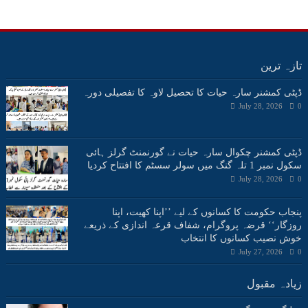
تازہ ترین
ڈپٹی کمشنر سارہ حیات کا تحصیل لاوہ کا تفصیلی دورہ
July 28, 2026
0
ڈپٹی کمشنر چکوال سارہ حیات نے گورنمنٹ گرلز ہائی
سکول نمبر 1 تلہ گنگ میں سولر سسٹم کا افتتاح کردیا
July 28, 2026
0
پنجاب حکومت کا کسانوں کے لیے ’’اپنا کھیت، اپنا
روزگار‘‘ قرضہ پروگرام، شفاف قرعہ اندازی کے ذریعے
خوش نصیب کسانوں کا انتخاب
July 27, 2026
0
زیادہ مقبول