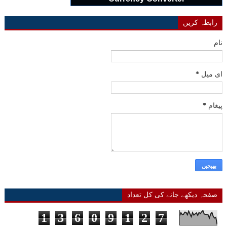
رابطہ کریں
نام
ای میل
*
پیغام
*
صفحہ دیکھے جانے کی کل تعداد
1
3
6
0
9
1
2
7