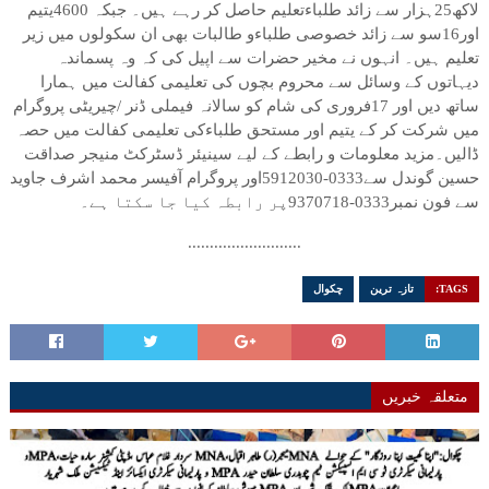
لاکھ25ہزار سے زائد طلباءتعلیم حاصل کر رہے ہیں۔ جبکہ 4600یتیم
اور16سو سے زائد خصوصی طلباءو طالبات بھی ان سکولوں میں زیر
تعلیم ہیں۔ انہوں نے مخیر حضرات سے اپیل کی کہ وہ پسماندہ
دیہاتوں کے وسائل سے محروم بچوں کی تعلیمی کفالت میں ہمارا
ساتھ دیں اور 17فروری کی شام کو سالانہ فیملی ڈنر /چیریٹی پروگرام
میں شرکت کر کے یتیم اور مستحق طلباءکی تعلیمی کفالت میں حصہ
ڈالیں۔مزید معلومات و رابطے کے لیے سینیئر ڈسٹرکٹ منیجر صداقت
حسین گوندل سے0333-5912030اور پروگرام آفیسر محمد اشرف جاوید
سے فون نمبر0333-9370718پر رابطہ کیا جا سکتا ہے۔
..........................
TAGS:
تازہ ترین
چکوال
متعلقہ خبریں