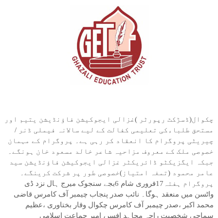
چکوال(ڈسڑکٹ رپورٹر )غزالی ایجوکیشن فاﺅنڈیشن یتیم اور
مستحق طلباءکی تعلیمی کفالت کے لیے سالانہ فیملی ڈنر /
چیریٹی پروگرام کا انعقاد کر رہی ہے۔ پروگرام کے مہمان
خصوصی ملک کے معروف مزاحیہ شاعر خالد مسعود خان ہونگے۔
جبکہ ایگزیکٹو ڈائریکٹر غزالی ایجوکیشن فاﺅنڈیشن سید
عامر محمود (تمغہ امتیاز)خصوصی طور پر شرکت کرینگے۔
پروگرام ہفتہ17فروری شام 6بجے سنجوک میرج ہال نزد ڈی
واٹسن میں منعقد ہوگا۔ نائب صدر پنجاب چیمبر آف کامرس قاضی
محمد اکبر ،صدر چیمبر آف کامرس چکوال وقار بختاوری ،عظیم
سماجی شخصیت راجہ مجاہد افسر، امیر جماعت اسلامی