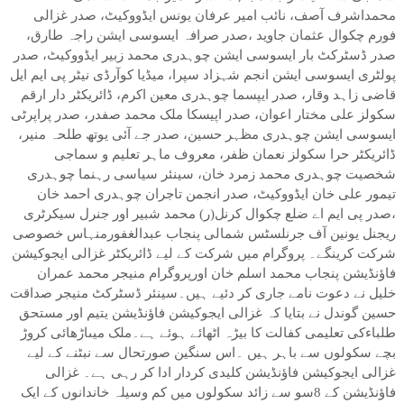
محمداشرف آصف، نائب امیر عرفان یونس ایڈووکیٹ، صدر غزالی
فورم چکوال عثمان جاوید ،صدر صرافہ ایسوسی ایشن راجہ طارق،
صدر ڈسٹرکٹ بار ایسوسی ایشن چوہدری محمد زبیر ایڈووکیٹ، صدر
پولٹری ایسوسی ایشن انجم شہزاد سپرا، میڈیا کوآرڈی نیٹر پی ایم ایل
قاضی زاہد وقار، صدر ایپسما چوہدری معین اکرم، ڈائریکٹر دار ارقم
سکولز علی مختار اعوان، صدر اپیسکا ملک محمد صفدر، صدر پراپرٹی
ایسوسی ایشن چوہدری مظہر حسین، صدر جے آئی یوتھ طلحہ منیر،
ڈائریکٹر حرا سکولز نعمان ظفر، معروف ماہر تعلیم و سماجی
شخصیت چوہدری محمد زمرد خان، سینئر سیاسی رہنما چوہدری
تیمور علی خان ایڈووکیٹ، صدر انجمن تاجران چوہدری احمد خان
،صدر پی ایم اے ضلع چکوال کرنل(ر) محمد شبیر اور جنرل سیکرٹری
ریجنل یونین آف جرنلسٹس شمالی پنجاب عبدالغفورمنہاس خصوصی
شرکت کرینگے۔ پروگرام میں شرکت کے لیے ڈائریکٹر غزالی ایجوکیشن
فاﺅنڈیشن پنجاب محمد اسلم خان اورپروگرام منیجر محمد عمران
خلیل نے دعوت نامے جاری کر دئیے ہیں۔سینئر ڈسٹرکٹ منیجر صداقت
حسین گوندل نے بتایا کہ غزالی ایجوکیشن فاﺅنڈیشن یتیم اور مستحق
طلباءکی تعلیمی کفالت کا بیڑہ اٹھائے ہوئے ہے۔ملک میںاڑھائی کروڑ
بچے سکولوں سے باہر ہیں ۔اس سنگین صورتحال سے نبٹنے کے لیے
غزالی ایجوکیشن فاﺅنڈیشن کلیدی کردار ادا کر رہی ہے۔ غزالی
فاﺅنڈیشن کے 8سو سے زائد سکولوں میں کم وسیلہ خاندانوں کے ایک