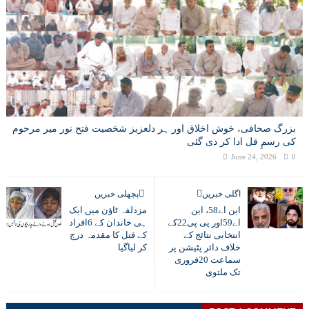
بزرگ صحافی، خوش اخلاق اور ہر دلعزیز شخصیت فتح نور میر مرحوم
کی رسمِ قل ادا کر دی گئی
June 24, 2026
0
اگلی خبریں
پچھلی خبریں
این اے58، این
مزدلفہ ٹاﺅن میں ایک
اے59اور پی پی22کے
ہی خاندان کے 6افراد
انتخابی نتائج کے
کے قتل کا مقدمہ درج
خلاف دائر پٹیشن پر
کر لیاگیا
سماعت 20فروری
تک ملتوی