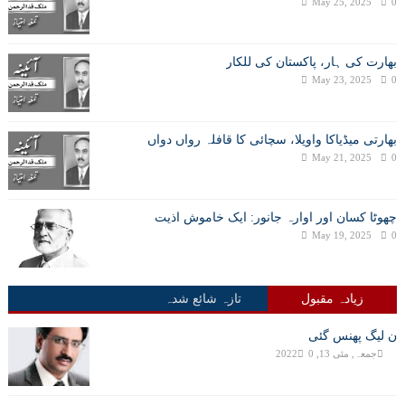
May 25, 2025
0
بھارت کی ہار، پاکستان کی للکار
May 23, 2025
0
بھارتی میڈیاکا واویلا، سچائی کا قافلہ رواں دواں
May 21, 2025
0
چھوٹا کسان اور اوارہ جانور: ایک خاموش اذیت
May 19, 2025
0
زیادہ مقبول
تازہ شائع شدہ
ن لیگ پھنس گئی
جمعہ, مئی 13, 2022
0