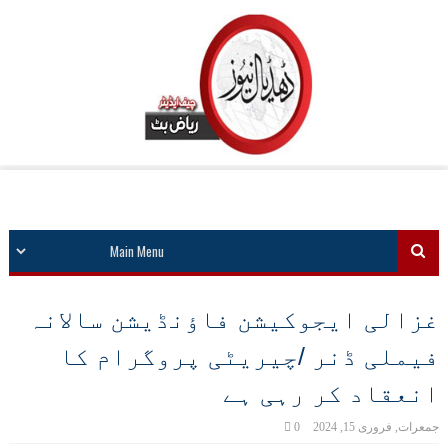
غزالی ایجوکیشن فاﺅنڈیشن سالانہ
فیملی ڈنر /چیریٹی پروگرام کا
انعقاد کر رہی ہے
جمعرات, فروری 15, 2024
0