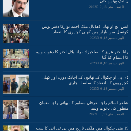
ن لیگ پھنس گئی
جمعہ, مئی 13, 2022
0
ایس ایچ او تھانہ ڈھڈیال ملک احمد نوازکا دفتر یونین
کونسل مین بازار میں کھلی کچہری کا انعقاد
پیر, دسمبر 18, 2023
0
رانا اختر عزیز کے صاحبزادے رانا بلال اختر کا دعوت ولیمہ
کا اہتمام کیا گیا
پیر, دسمبر 18, 2023
0
ڈی پی او چکوال کے تھانوں کے اچانک دورے اور کھلی
کچہریوں کے انعقاد کا سلسلہ جاری
پیر, دسمبر 18, 2023
0
شاعر اسلام راجہ عرفان منظور کے بھائی راجہ نعمان
منظور کی دعوت ولیمہ
جمعہ, مئی 13, 2022
0
19 مئی چکوال میں ملکی تاریخ میں پی ٹی آئی کا سب