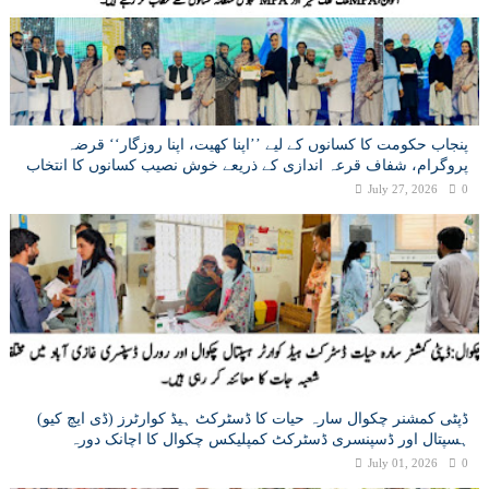
پنجاب حکومت کا کسانوں کے لیے ’’اپنا کھیت، اپنا روزگار‘‘ قرضہ
پروگرام، شفاف قرعہ اندازی کے ذریعے خوش نصیب کسانوں کا انتخاب
July 27, 2026
0
ڈپٹی کمشنر چکوال سارہ حیات کا ڈسٹرکٹ ہیڈ کوارٹرز (ڈی ایچ کیو)
ہسپتال اور ڈسپنسری ڈسٹرکٹ کمپلیکس چکوال کا اچانک دورہ
July 01, 2026
0