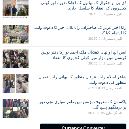
ڈی پی او چکوال کے تھانوں کے اچانک دورے اور کھلی
کچہریوں کے انعقاد کا سلسلہ جاری
پیر, دسمبر 18, 2023
0
رانا اختر عزیز کے صاحبزادے رانا بلال اختر کا دعوت ولیمہ
کا اہتمام کیا گیا
پیر, دسمبر 18, 2023
0
ایس ایچ او تھانہ ڈھڈیال ملک احمد نوازکا دفتر یونین
کونسل مین بازار میں کھلی کچہری کا انعقاد
پیر, دسمبر 18, 2023
0
شاعر اسلام راجہ عرفان منظور کے بھائی راجہ نعمان
منظور کی دعوت ولیمہ
جمعہ, مئی 13, 2022
0
پاکستان کے معروف بزنس مین ظفر سپاری نجی دورہ
پر برمنگھم پہنچ گئے
منگل, مارچ 05, 2024
0
Currency Converter