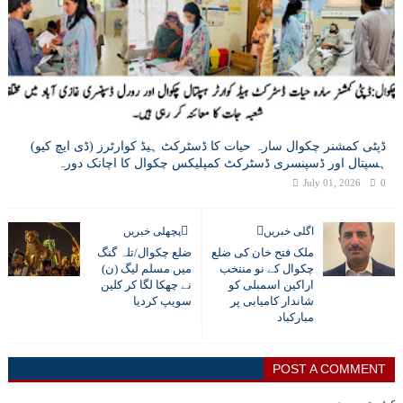
ڈپٹی کمشنر چکوال سارہ حیات کا ڈسٹرکٹ ہیڈ کوارٹرز (ڈی ایچ کیو)
ہسپتال اور ڈسپنسری ڈسٹرکٹ کمپلیکس چکوال کا اچانک دورہ
July 01, 2026
0
اگلی خبریں
پچھلی خبریں
ملک فتح خان کی ضلع
ضلع چکوال/تلہ گنگ
چکوال کے نو منتخب
میں مسلم لیگ (ن)
اراکین اسمبلی کو
نے چھکا لگا کر کلین
شاندار کامیابی پر
سویپ کردیا
مبارکباد
POST A COMMENT