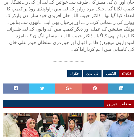
خان اور ان کی مسز کی طرف سے خواتین کے لیے ان کی رہائشگاہ پر
کیمپ لگایا گیا۔جبکہ مرد ووٹرز کے لیے مین راولپنڈی روڈ پر کیمپ کا
انعقاد کیا گیا تھا۔ ڈاکٹر حبیب اللہ خان آفریدی خود سارا دن وارڈز کے
ووٹرز کی رہنمائی کرتے رہے اور پرچیاں بھی اپنے ہاتھوں سے بنائیں۔
پولنگ سٹیشن کے عملے اور دیگر کیمپ میں آنے والوں کے لیے ظہرانے
کا اہتمام بھی کیاگیا۔ ڈاکٹر حبیب اللہ نے مسلم لیگ ن کے نامزد
امیدواروں میجر(ر) طاہر اقبال اور چوہدری سلطان حیدر علی خان
کی کامیابی میں اہم کردارادا کیا۔
..........................
TAGS:
الیکشن
تازہ ترین
چکوال
متعلقہ خبریں