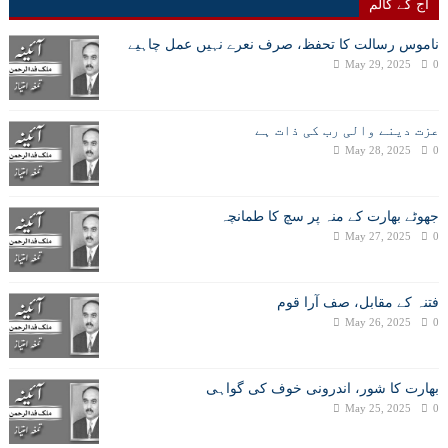
آج کے کالم
ناموس رسالت کا تحفظ، صرف نعرے نہیں عمل چاہیے
May 29, 2025
0
عزت دینے والی رب کی ذات ہے
May 28, 2025
0
جھوٹے بھارت کے منہ پر سچ کا طمانچہ
May 27, 2025
0
فتنہ کے مقابل، صف آرا قوم
May 26, 2025
0
بھارت کا شور، اندرونی خوف کی گواہی
May 25, 2025
0