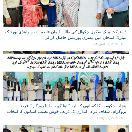
ڈسٹرکٹ پبلک سکول چکوال کی طالبہ ایمان فاطمہ نے راولپنڈی بورڈ کے
میٹرک امتحان میں تیسری پوزیشن حاصل کر لی
August 08, 2026
0
پنجاب حکومت کا کسانوں کے لیے ’’اپنا کھیت، اپنا روزگار‘‘ قرضہ
پروگرام، شفاف قرعہ اندازی کے ذریعے خوش نصیب کسانوں کا انتخاب
July 27, 2026
0