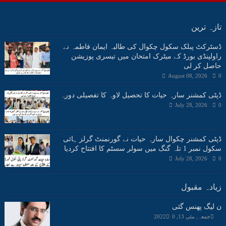
تازہ ترین
ڈسٹرکٹ پبلک سکول چکوال کی طالبہ ایمان فاطمہ نے
راولپنڈی بورڈ کے میٹرک امتحان میں تیسری پوزیشن
حاصل کر لی
August 08, 2026
0
ڈپٹی کمشنر سارہ حیات کا تحصیل لاوہ کا تفصیلی دورہ
July 28, 2026
0
ڈپٹی کمشنر چکوال سارہ حیات نے گورنمنٹ گرلز ہائی
سکول نمبر 1 تلہ گنگ میں سولر سسٹم کا افتتاح کردیا
July 28, 2026
0
زیادہ مقبول
ن لیگ پھنس گئی
جمعہ, مئی 13, 2022
0