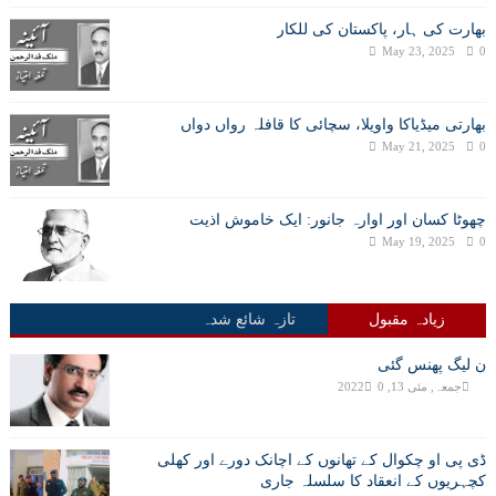
بھارت کی ہار، پاکستان کی للکار
May 23, 2025
0
بھارتی میڈیاکا واویلا، سچائی کا قافلہ رواں دواں
May 21, 2025
0
چھوٹا کسان اور اوارہ جانور: ایک خاموش اذیت
May 19, 2025
0
زیادہ مقبول
تازہ شائع شدہ
ن لیگ پھنس گئی
جمعہ, مئی 13, 2022
0
ڈی پی او چکوال کے تھانوں کے اچانک دورے اور کھلی
کچہریوں کے انعقاد کا سلسلہ جاری