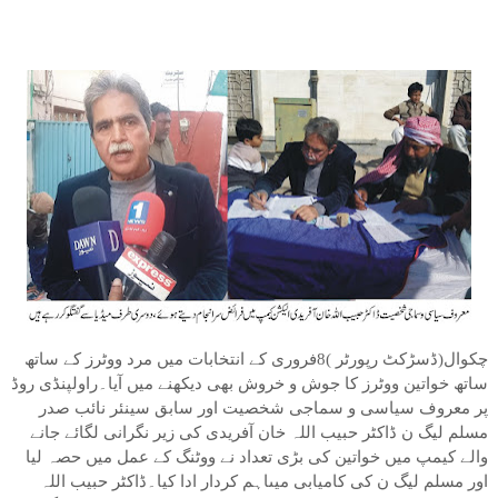
چکوال(ڈسڑکٹ رپورٹر )8فروری کے انتخابات میں مرد ووٹرز کے ساتھ
ساتھ خواتین ووٹرز کا جوش و خروش بھی دیکھنے میں آیا۔راولپنڈی روڈ
پر معروف سیاسی و سماجی شخصیت اور سابق سینئر نائب صدر
مسلم لیگ ن ڈاکٹر حبیب اللہ خان آفریدی کی زیر نگرانی لگائے جانے
والے کیمپ میں خواتین کی بڑی تعداد نے ووٹنگ کے عمل میں حصہ لیا
اور مسلم لیگ ن کی کامیابی میںاہم کردار ادا کیا۔ڈاکٹر حبیب اللہ