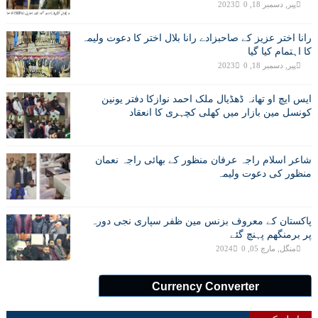
پیر, دسمبر 18, 2023
0
رانا اختر عزیز کے صاحبزادے رانا بلال اختر کا دعوت ولیمہ
کا اہتمام کیا گیا
پیر, دسمبر 18, 2023
0
ایس ایچ او تھانہ ڈھڈیال ملک احمد نوازکا دفتر یونین
کونسل مین بازار میں کھلی کچہری کا انعقاد
شاعر اسلام راجہ عرفان منظور کے بھائی راجہ نعمان
منظور کی دعوت ولیمہ
پاکستان کے معروف بزنس مین ظفر سپاری نجی دورہ
پر برمنگھم پہنچ گئے
منگل, مارچ 05, 2024
0
Currency Converter