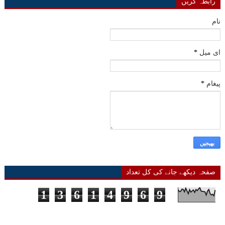
رابطہ کریں
نام
ای میل
*
پیغام
*
صفحہ دیکھے جانے کی کل تعداد
1
3
6
1
4
9
6
9