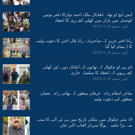
ایس ایچ او تھانہ ڈھڈیال ملک احمد نوازکا دفتر یونین
کونسل مین بازار میں کھلی کچہری کا انعقاد
پیر, دسمبر 18, 2023
0
رانا اختر عزیز کے صاحبزادے رانا بلال اختر کا دعوت ولیمہ
کا اہتمام کیا گیا
پیر, دسمبر 18, 2023
0
ڈی پی او چکوال کے تھانوں کے اچانک دورے اور کھلی
کچہریوں کے انعقاد کا سلسلہ جاری
پیر, دسمبر 18, 2023
0
شاعر اسلام راجہ عرفان منظور کے بھائی راجہ نعمان
منظور کی دعوت ولیمہ
19 مئی چکوال میں ملکی تاریخ میں پی ٹی آئی کا سب
سے بڑا جلسہ ہوگا سردار آفتاب اکبر خان