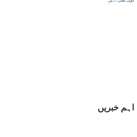
کوئی تبصرے نہیں
اہم خبریں
خوشخبری ۔ ۔ ۔