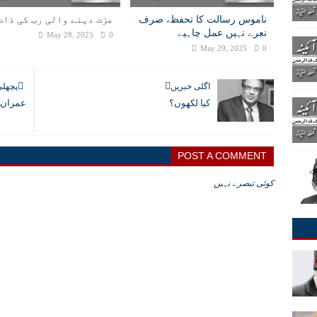
ناموس رسالت کا تحفظ، صرف
عزت دینے والی رب کی ذات
نعرے نہیں عمل چاہیے
May 28, 2025
0
May 29, 2025
0
اگلی خبریں
پچھلی
کیا لکھوں؟
عمران خ
POST A COMMENT
کوئی تبصرے نہیں