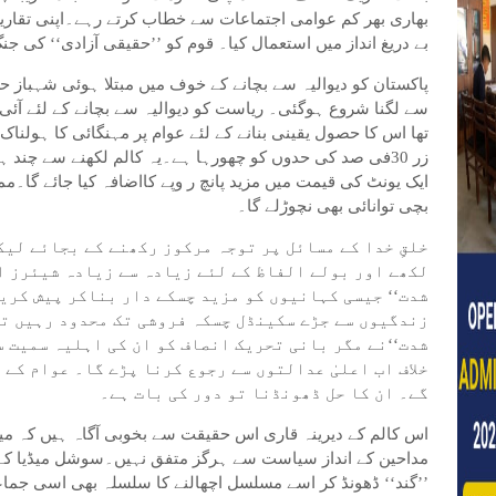
بھاری بھر کم عوامی اجتماعات سے خطاب کرتے رہے۔اپنی تقاریر ک
بے دریغ انداز میں استعمال کیا۔ قوم کو ’’حقیقی آزادی‘‘ کی جنگ
پاکستان کو دیوالیہ سے بچانے کے خوف میں مبتلا ہوئی شہباز 
سے لگنا شروع ہوگئی۔ ریاست کو دیوالیہ سے بچانے کے لئے آئی
تھا اس کا حصول یقینی بنانے کے لئے عوام پر مہنگائی کا ہولنا
زر 30فی صد کی حدوں کو چھورہا ہے۔یہ کالم لکھنے سے چند 
ایک یونٹ کی قیمت میں مزید پانچ ر وپے کااضافہ کیا جائے گا۔م
بچی توانائی بھی نچوڑلے گا۔
خلقِ خدا کے مسائل پر توجہ مرکوز رکھنے کے بجائے لیک
لکھے اور بولے الفاظ کے لئے زیادہ سے زیادہ شیئرز او
شدت‘‘ جیسی کہانیوں کو مزید چسکے دار بناکر پیش کر
زندگیوں سے جڑے سکینڈل چسکہ فروشی تک محدود رہیں تو
شدت‘‘نے مگر بانی تحریک انصاف کو ان کی اہلیہ سمیت س
خلاف اب اعلیٰ عدالتوں سے رجوع کرنا پڑے گا۔ عوام کے
گے۔ ان کا حل ڈھونڈنا تو دور کی بات ہے۔
اس کالم کے دیرینہ قاری اس حقیقت سے بخوبی آگاہ ہیں کہ میں
مداحین کے انداز سیاست سے ہرگز متفق نہیں۔سوشل میڈیا کے ذ
’’گند‘‘ ڈھونڈ کر اسے مسلسل اچھالنے کا سلسلہ بھی اسی جماعت