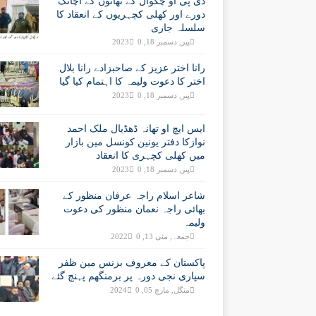
ڈی پی او چکوال کے تھانوں کے اچانک
دورے اور کھلی کچہریوں کے انعقاد کا
سلسلہ جاری
پیر, دسمبر 18, 2023
0
رانا اختر عزیز کے صاحبزادے رانا بلال
اختر کا دعوت ولیمہ کا اہتمام کیا گیا
پیر, دسمبر 18, 2023
0
ایس ایچ او تھانہ ڈھڈیال ملک احمد
نوازکا دفتر یونین کونسل مین بازار
میں کھلی کچہری کا انعقاد
پیر, دسمبر 18, 2023
0
شاعر اسلام راجہ عرفان منظور کے
بھائی راجہ نعمان منظور کی دعوت
ولیمہ
جمعہ, مئی 13, 2022
0
پاکستان کے معروف بزنس مین ظفر
سپاری نجی دورہ پر برمنگھم پہنچ گئے
منگل, مارچ 05, 2024
0