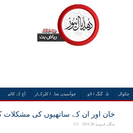
چکوال
تلہ گنگ / لاوہ
چوآسیدن شاہ / کلرکہار
آج کے کالم
خان اور ان کے ساتھیوں کی مشکلات 
منگل, فروری 06, 2024
0