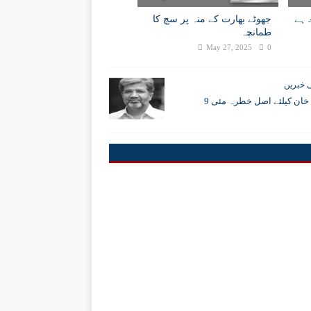
 ہے
جھوٹے بھارت کے منہ پر سچ کا
طمانچہ
May 27, 2025
0
 خبریں
ان کیلئے اصل خطرہ مئی 9