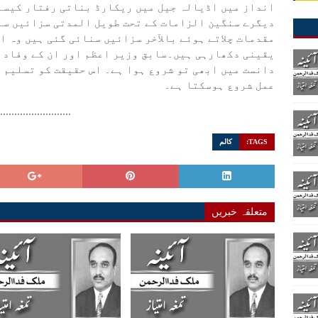
انداز میں اڈیالہ جیل میں ریکارڈ بناتی رفتار کیسا
دیگرے سنگین الزامات کے تحت طویل المدتی سزائیں سن
مقدمات چلاتے ہوئے بالآخر سزائیں سنائی گئی ہیں وہ اع
یقینی دکھارہی ہیں۔سابق وزیر اعظم اور ان کے وفادار
دانست میں ابھی تو شروع ہوا ہے۔ اس حقیقت کو تسلیم کر
عمل شروع ہوسکتا ہے۔
..........................
TAGS:
کالم
متعلقہ خبریں