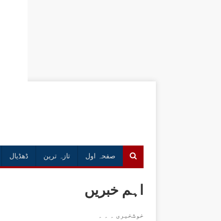
صفحہ اول
تازہ ترین
ڈھڈیال
اہم خبریں
خوشخبری ۔ ۔ ۔
ڈھڈیال نیوزاب نئے انداز میں آپ کی خدمت