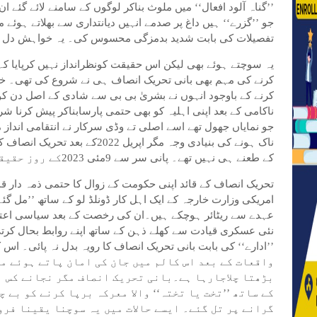
’’گناہ آلود افعال‘‘ میں ملوث بناکر لوگوں کے سامنے لائے گئے
جو ’’گزرے‘‘ ہیں داغ پر صدمے انہیں دیانتداری سے بھلاتے ہوئے
تفصیلات کی بابت شدید بدمزگی محسوس کی۔ یہ خواہش دل 
یہ سوچتے ہوئے بھی لیکن اس حقیقت کونظرانداز نہیں کرپایا کہ
کرنے کی مہم بھی بانی تحریک انصاف ہی نے شروع کی تھی۔ خو
کرنے کے باوجود انہوں نے بشریٰ بی بی سے شادی کے اصل دن کو 
ناکامی کے بعد اپنی اہلیہ کو بھی حتمی پارسابناکر پیش کرنا 
جو نمایاں جھول تھے اسے اصلی تے وڈی سرکار نے انتقامی اندا
ناک ہونے کی بنیادی وجہ مگر اپریل
کے طعنے ہی نہیں تھے۔ پانی سر سے 9مئی 2023کے روز حقیقی معنوں میں گزرتا محسوس ہوا۔
تحریک انصاف کے قائد اپنی حکومت کے زوال کا حتمی ذمہ دار قم
عہدے سے ریٹائر ہوچکے ہیں۔ان کی رخصت کے بعد سیاسی اعتبا
نئی عسکری قیادت سے کھلے ذہن کے ساتھ اپنے روابط بحال کر
واقعات کے بعد اس کالم میں جان کی امان پاتے ہوئے مس
بڑھتا چلاجارہا ہے۔بانی تحریک انصاف مگر نجانے کس ب
کے ساتھ ’’تخت یا تختہ‘‘ والا معرکہ برپا کرنے کو بے چ
گرانے پر تل گئے۔ ایسے حالات میں یہ سوچنا یقینا فرو