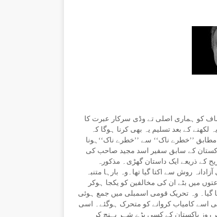
صاف کو ہماری اصلی تے وڈی سرکار عبرت کا
 لکھنے کے بعد تسلیم یہ بھی کرنا ہوگا کہ
ے کے مطابق ’’خطرے ناک‘‘ سے ’’خطرے ناک‘‘ہونا
پاکستان کے سابق سفیر اسد مجید صاحب کی
یح کے ذریعے ایک داستان گھڑی۔ مذکورہ
زادانہ روش سے اکتا گیا تھا۔وہ بارہا متنبہ
عتوں میں بٹے ان کی مخالفین کو یکجا ہوکر
 گیا۔ وہ تحریک قومی اسمبلی میں جمع ہوئی
بھی اسے کامیاب کروانے کو متحرک ہوگئے۔ اسی
 ہر روز پاکستان کے کسی بڑے شہر پہنچ کر