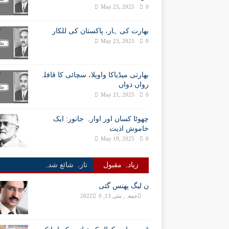
May 25, 2025
0
بھارت کی ہار، پاکستان کی للکار
May 23, 2025
0
بھارتی میڈیاکا واویلا، سچائی کا قافلہ
رواں دواں
May 21, 2025
0
چھوٹا کسان اور اوارہ جانور: ایک
خاموش اذیت
May 19, 2025
0
زیادہ مقبول
تازہ شائع شدہ
ن لیگ پھنس گئی
جمعہ, مئی 13, 2022
0