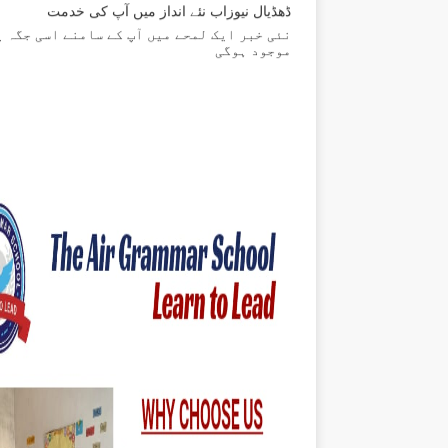
نئی خبر ایک لمحے میں آپ کے سامنے اسی جگہ پ
موجود ہوگی