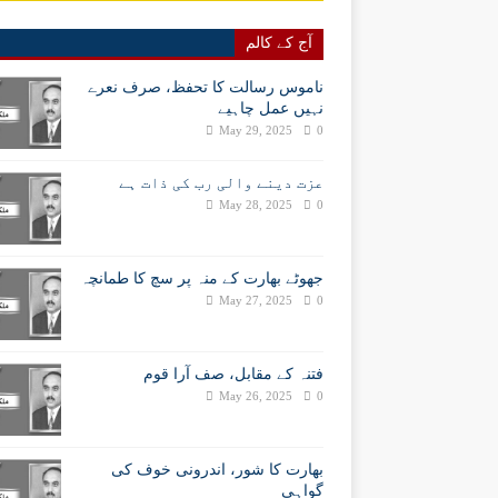
آج کے کالم
ناموس رسالت کا تحفظ، صرف نعرے
نہیں عمل چاہیے
May 29, 2025
0
عزت دینے والی رب کی ذات ہے
May 28, 2025
0
جھوٹے بھارت کے منہ پر سچ کا طمانچہ
May 27, 2025
0
فتنہ کے مقابل، صف آرا قوم
May 26, 2025
0
بھارت کا شور، اندرونی خوف کی
گواہی