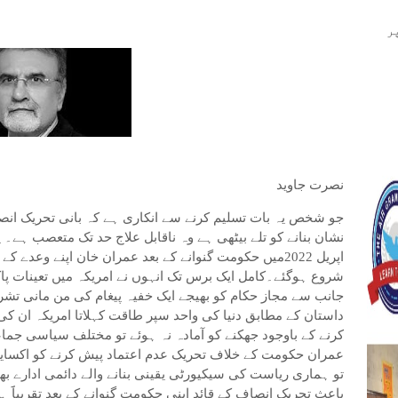
ر
نصرت جاوید
جو شخص یہ بات تسلیم کرنے سے انکاری ہے کہ بانی تحریک ان
نشان بنانے کو تلے بیٹھی ہے وہ ناقابل علاج حد تک متعصب ہے۔ یہ
اپریل 2022میں حکومت گنوانے کے بعد عمران خان اپنے وعد
شروع ہوگئے۔کامل ایک برس تک انہوں نے امریکہ میں تعینات 
جانب سے مجاز حکام کو بھیجے ایک خفیہ پیغام کی من مانی تشر
داستان کے مطابق دنیا کی واحد سپر طاقت کہلاتا امریکہ ان کی آ
کرنے کے باوجود جھکنے کو آمادہ نہ ہوئے تو مختلف سیاسی جما
عمران حکومت کے خلاف تحریک عدم اعتماد پیش کرنے کو اکسایا
تو ہماری ریاست کی سیکیورٹی یقینی بنانے والے دائمی ادارے 
باعث تحریک انصاف کے قائد اپنی حکومت گنوانے کے بعد تقریباََ