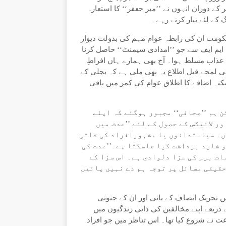
ے دوران انہوں نے ’’میر جعفر‘‘ کا استعارہ
 کے لئے تیار کرتے رہے۔
حکومت ان کی رابطہ عوام مہم کی بدولت دیوار
 ایم ایف سے جو ’’امدادی سیمنٹ‘‘ حاصل کرنا
ک عذاب مسلط ہوا۔ آج بھی ہمارے ہاں افراطِ
ہی لمحے قبل اطلاع یہ بھی ملی ہے کہ بجلی کے
مکنہ اضافے کا اطلاق عوام کی کمر میں باقی
ن ہم ’’صحافی‘‘ مجبور ہوگئے کہ اپنے
ر لائیکس کے حصول کے لئے ’’عدت میں
یں۔ سیاستدانوں یا مشہورافراد کی ذاتی
 شاید برداشت کیا جاسکتا ہے۔’’عدت کی
ات برس کی سزا دلوادی ہے۔ اس سزا کے
 حقیقی مسائل پر توجہ ہم دے نہیں پائیں
 تحریک انصاف کے بانی اور ان کے جنونی
ریعے اپنے مخالفین کی ذاتی زندگیوں میں
 نے شروع کیا تھا۔ اس تناظر میں جو افراد