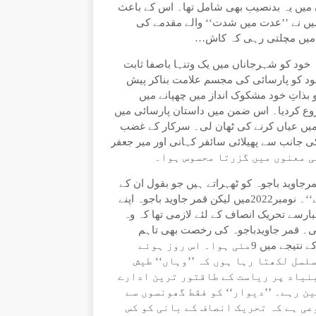
 ان میں یہ بدنصیب بھی شامل تھا۔ اس کے باعث
 میں نے ’’عدت میں شدت‘‘ والے مقدمے کی
میں مچلتی رہی کہ کاش…
 خود کو شہرجاناں میں یک وتنہا باصفا ثابت
د کو پارسائی کی مجسم علامت بناکر پیش
بذاتِ خود مشکوک انداز میں چھپانے میں
شروع کردیا۔ اس ضمن میں داستان پارسائی میں
ز میں عیاں کرنے کی ٹھان لی۔ سرکار کے غضب
 2022کے بعد تحریک انصاف کی جانب سے پھیلائی سائفر کہانی اور میر جعفر
رجاوید باجوہ کو ٹھہراتے ہیں جو بقول ان کے
امریکی وزارت خارجہ کے ایک اہل کار ڈونلڈ لو کے ساتھ ’’مل گئے‘‘۔ نومبر2022میں لیکن قمر جاوید باجوہ اپنے
رسے تحریک انصاف کے لئے لازمی تھا کہ وہ
تی۔ قمر جاویدباجوہ کی رخصت بھی تاہم
’’ادارے‘‘ کی بابت بانی تحریک انصاف کا رویہ بدل نہ پائی۔ اس کے نتیجے میں 9مئی ہوا۔ اس روز ہوئے
لسل لکھتا رہا ہوں کہ ’’وہاں‘‘ طیش
نیاد پر ریاست کے طاقتور ترین ادارے
ین رہے۔ ’’دیوار‘‘ کو فقط گھونسوں سے
عی ہے کہ تحریک انصاف کے بانی کو کس