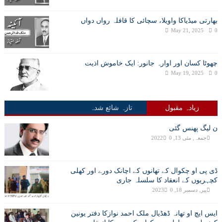
بھارتی میڈیاکا واویلا، سچائی کا قافلہ رواں دواں
May 21, 2025
0
چھوٹا کسان اور اوارہ جانور: ایک خاموش اذیت
May 19, 2025
0
زیادہ مقبول
تازہ شائع شدہ
ن لیگ پھنس گئی
جمعہ, مئی 13, 2022
0
ڈی پی او چکوال کے تھانوں کے اچانک دورے اور کھلی
کچہریوں کے انعقاد کا سلسلہ جاری
پیر, دسمبر 18, 2023
0
ایس ایچ او تھانہ ڈھڈیال ملک احمد نوازکا دفتر یونین