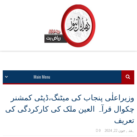
وزیراعلٰی پنجاب کی میٹنگ،ڈپٹی کمشنر
چکوال قرآہ العین ملک کی کارکردگی کی
تعریف
ہفتہ, جون 22, 2024
0