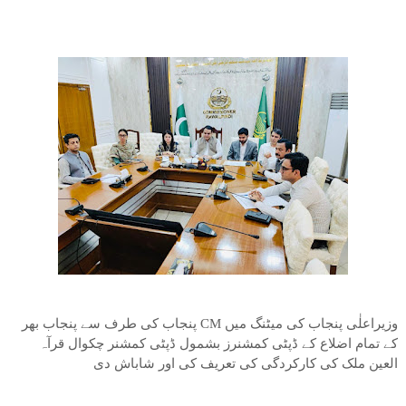
وزیراعلٰی پنجاب کی میٹنگ میں CM پنجاب کی طرف سے پنجاب بھر
کے تمام اضلاع کے ڈپٹی کمشنرز بشمول ڈپٹی کمشنر چکوال قرآہ
العین ملک کی کارکردگی کی تعریف کی اور شاباش دی