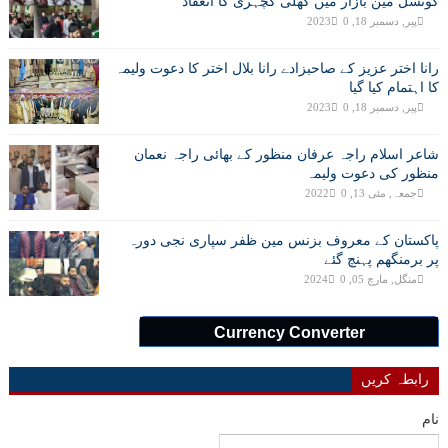
کونسل مین بازار میں کھلی کچہری کا انعقاد
پیر, دسمبر 18, 2023
0
رانا اختر عزیز کے صاحبزادے رانا بلال اختر کا دعوت ولیمہ
کا اہتمام کیا گیا
پیر, دسمبر 18, 2023
0
شاعر اسلام راجہ عرفان منظور کے بھائی راجہ نعمان
منظور کی دعوت ولیمہ
جمعہ, مئی 13, 2022
0
پاکستان کے معروف بزنس مین ظفر سپاری نجی دورہ
پر برمنگھم پہنچ گئے
منگل, مارچ 05, 2024
0
Currency Converter
رابطہ کریں
نام