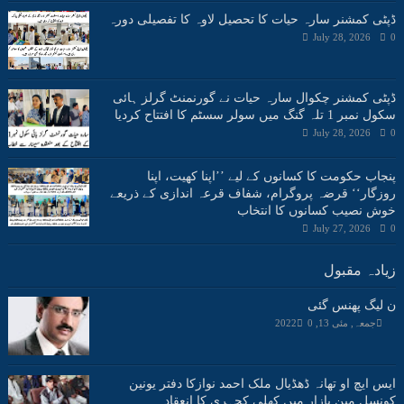
ڈپٹی کمشنر سارہ حیات کا تحصیل لاوہ کا تفصیلی دورہ
July 28, 2026
0
ڈپٹی کمشنر چکوال سارہ حیات نے گورنمنٹ گرلز ہائی
سکول نمبر 1 تلہ گنگ میں سولر سسٹم کا افتتاح کردیا
July 28, 2026
0
پنجاب حکومت کا کسانوں کے لیے ’’اپنا کھیت، اپنا
روزگار‘‘ قرضہ پروگرام، شفاف قرعہ اندازی کے ذریعے
خوش نصیب کسانوں کا انتخاب
July 27, 2026
0
زیادہ مقبول
ن لیگ پھنس گئی
جمعہ, مئی 13, 2022
0
ایس ایچ او تھانہ ڈھڈیال ملک احمد نوازکا دفتر یونین
کونسل مین بازار میں کھلی کچہری کا انعقاد