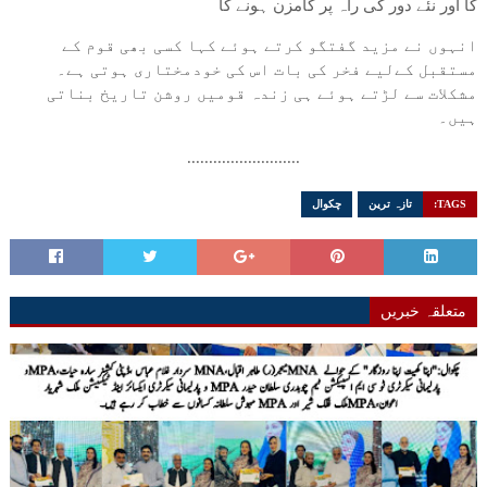
کا اور نئے دور کی راہ پر گامزن ہونے کا
انہوں نے مزید گفتگو کرتے ہوئے کہا کسی بھی قوم کے
مستقبل کےلیے فخر کی بات اس کی خودمختاری ہوتی ہے۔
مشکلات سے لڑتے ہوئے ہی زندہ قومیں روشن تاریخ بناتی
ہیں۔
..........................
TAGS:
تازہ ترین
چکوال
متعلقہ خبریں