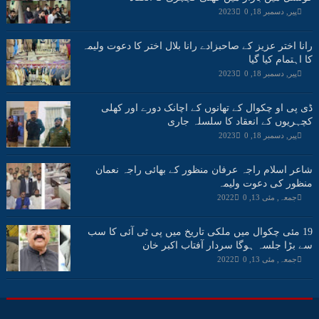
پیر, دسمبر 18, 2023
0
رانا اختر عزیز کے صاحبزادے رانا بلال اختر کا دعوت ولیمہ
کا اہتمام کیا گیا
پیر, دسمبر 18, 2023
0
ڈی پی او چکوال کے تھانوں کے اچانک دورے اور کھلی
کچہریوں کے انعقاد کا سلسلہ جاری
پیر, دسمبر 18, 2023
0
شاعر اسلام راجہ عرفان منظور کے بھائی راجہ نعمان
منظور کی دعوت ولیمہ
جمعہ, مئی 13, 2022
0
19 مئی چکوال میں ملکی تاریخ میں پی ٹی آئی کا سب
سے بڑا جلسہ ہوگا سردار آفتاب اکبر خان
جمعہ, مئی 13, 2022
0