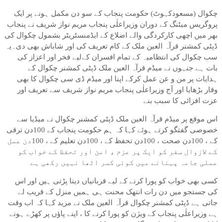
چکوال (مسعودکہوٹ) حکومت پنجاب کے سو دن مکمل ہونے پر ایک
پروگریس میٹنگ کے دوران وزیراعلٰی پنجاب مریم نواز شریف نے پنجاب
بھر میں اچھی کارکردگی والے اضلاع کے ایڈمنسٹریٹر بشمول چکوال کی
ڈپٹی کمشنر قرآہ العین ملک کے کام تعریف کی اور شاباش بھی دی۔یہ
سب چکوال کی انتظامیہ کے تمام افسران کےلیے فخر اور اعزاز کی
بات ہے جنہوں نے میڈم قرآہ العین ملک ڈپٹی کمشنر چکوال کے
ہدایات پر من و عن عمل کرکے اپنا اور میڈم ڈی سی چکوال کا بھی
وقار بڑھایا اور آج وزیراعلٰی پنجاب مریم نواز شریف سے تعریف اور
عزت افزائی کا سبب بنے
اس موقع پر میڈم قرآہ العین ملک ڈپٹی کمشنر چکوال نے میڈیا سے
خصوصی گفتگو کرتے ہوئے کہا کہ ہم حکومت پنجاب کے 100دن ترقی
کے ، 100دن صحت ، 100دن تحفظ کے ، 100دن تعلیم کے ، 100دن عمل
کے لازوال سفر کو ایک پر عزم ، امن اور تحفظ کے خواب کو
عملی جامہ پہنانے میں کوئی کسر اٹھا نہیں رکھی ہے
کسی بھی خواب کو پورا کرنے کے لیے قربانیاں دینا پڑتی ہیں اور اس
کی جستجو میں دن رات انتھک محنت ہی ہمیں منزل کے قریب لے
جاتی ہے ڈپٹی کمشنر چکوال قرآہ العین ملک نے مزید کہا کہ اب وقت
ہے وزیراعلٰی پنجاب کے ویژن کو پورا کرنے کا ، اپنے پاؤں پر کھڑے ہونے