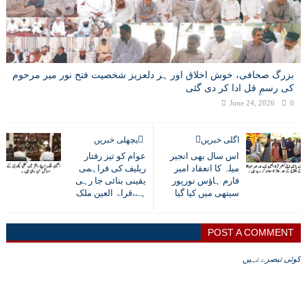
بزرگ صحافی، خوش اخلاق اور ہر دلعزیز شخصیت فتح نور میر مرحوم
کی رسمِ قل ادا کر دی گئی
June 24, 2026
0
اگلی خبریں
پچھلی خبریں
اس سال بھی انجیر
عوام کو تیز رفتار
میلہ کا انعقاد امیر
ریلیف کی فراہمی
فارم ہاؤس نورپور
یقینی بنائی جا رہی
سیتھی میں کیا گیا
ہے،قراۃ العین ملک
POST A COMMENT
کوئی تبصرے نہیں