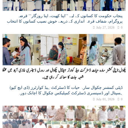
پنجاب حکومت کا کسانوں کے لیے ’’اپنا کھیت، اپنا روزگار‘‘ قرضہ
پروگرام، شفاف قرعہ اندازی کے ذریعے خوش نصیب کسانوں کا انتخاب
July 27, 2026
0
ڈپٹی کمشنر چکوال سارہ حیات کا ڈسٹرکٹ ہیڈ کوارٹرز (ڈی ایچ کیو)
ہسپتال اور ڈسپنسری ڈسٹرکٹ کمپلیکس چکوال کا اچانک دورہ
July 01, 2026
0