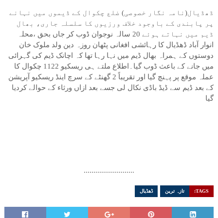
ڈھڈیال(نامہ نگار خصوصی) ضلع چکوال کے ڈیموں میں نہانے
پر پابندی کے باوجود خلاف ورزیوں کا سلسلہ جاری، بھال
ڈیم میں نہاتے ہوئے 20 سالہ نوجوان ڈوب کر جاں بحق ،محلہ
انوار آباد ڈھڈیال کا رہائشی افغانی پٹھان روزہ دین ولد ملوک خان
دوستوں کے ہمراہ بھال ڈیم میں نہا رہا تھا کہ اچانک ڈیم کی گہرائی
میں جانے کے باعث ڈوب گیا۔اطلاع ملتے ہی ریسکیو 1122 چکوال کا
عملہ موقع پر پہنچ گیا اور تقریباً 2 گھنٹے کے سرچ اینڈ ریسکیو آپریشن
کے بعد ڈیم سے ڈیڈ باڈی نکال لی جسے بعد ازاں ورثاء کے حوالے کردیا
گیا
..........................
TAGS:
تازہ ترین
ڈھڈیال