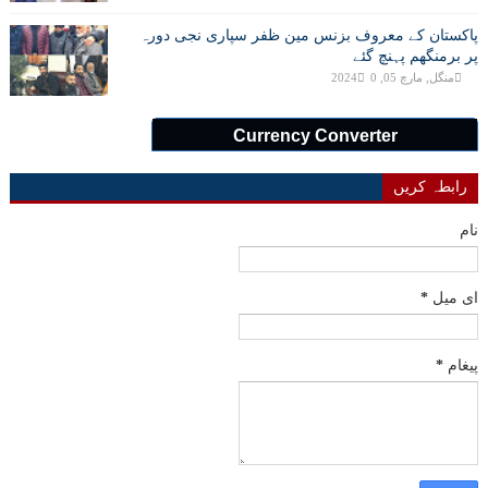
پاکستان کے معروف بزنس مین ظفر سپاری نجی دورہ
پر برمنگھم پہنچ گئے
منگل, مارچ 05, 2024
0
Currency Converter
رابطہ کریں
نام
ای میل
*
پیغام
*