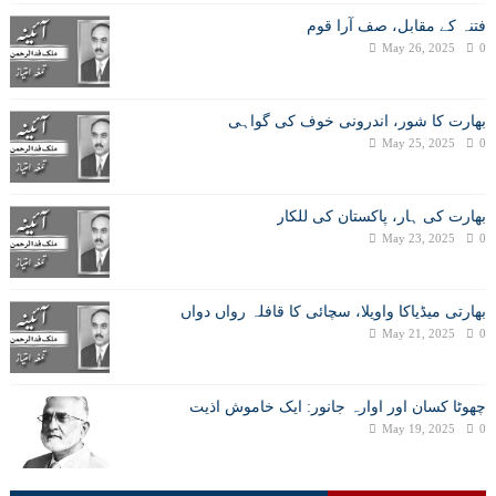
فتنہ کے مقابل، صف آرا قوم
May 26, 2025
0
بھارت کا شور، اندرونی خوف کی گواہی
May 25, 2025
0
بھارت کی ہار، پاکستان کی للکار
May 23, 2025
0
بھارتی میڈیاکا واویلا، سچائی کا قافلہ رواں دواں
May 21, 2025
0
چھوٹا کسان اور اوارہ جانور: ایک خاموش اذیت
May 19, 2025
0