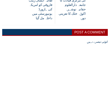
کی مرکزی قیادت کا
طالبہ ایشال زینب
جامعہ دارالعلوم
فاروقی کو امریکہ
حقانیہ نوشہرہ
کی ہارورڈ
اکوڑہ خٹک کا تعزیتی
یونیورسٹی میں
دورہ
داخلہ مل گیا
POST A COMMENT
کوئی تبصرے نہیں