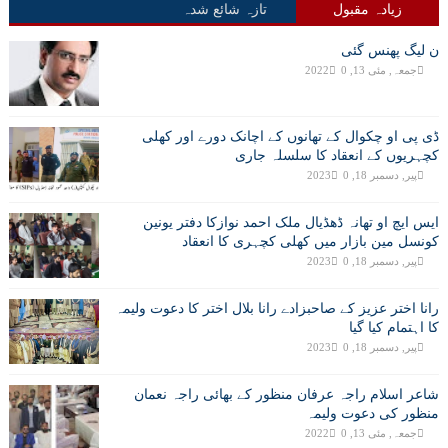
زیادہ مقبول
تازہ شائع شدہ
ن لیگ پھنس گئی
جمعہ, مئی 13, 2022
0
ڈی پی او چکوال کے تھانوں کے اچانک دورے اور کھلی
کچہریوں کے انعقاد کا سلسلہ جاری
پیر, دسمبر 18, 2023
0
ایس ایچ او تھانہ ڈھڈیال ملک احمد نوازکا دفتر یونین
کونسل مین بازار میں کھلی کچہری کا انعقاد
پیر, دسمبر 18, 2023
0
رانا اختر عزیز کے صاحبزادے رانا بلال اختر کا دعوت ولیمہ
کا اہتمام کیا گیا
پیر, دسمبر 18, 2023
0
شاعر اسلام راجہ عرفان منظور کے بھائی راجہ نعمان
منظور کی دعوت ولیمہ
جمعہ, مئی 13, 2022
0