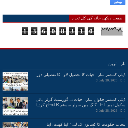
صفحہ دیکھے جانے کی کل تعداد
1
3
6
0
8
3
1
0
تازہ ترین
ڈپٹی کمشنر سارہ حیات کا تحصیل لاوہ کا تفصیلی دورہ
July 28, 2026
0
ڈپٹی کمشنر چکوال سارہ حیات نے گورنمنٹ گرلز ہائی
سکول نمبر 1 تلہ گنگ میں سولر سسٹم کا افتتاح کردیا
July 28, 2026
0
پنجاب حکومت کا کسانوں کے لیے ’’اپنا کھیت، اپنا