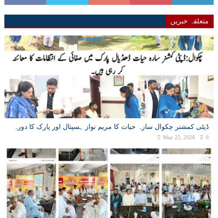
متعلقہ خبریں
ڈپٹی کمشنر چکوال سارہ حیات کا مریم نواز ہسپتال اور پارک کا دورہ
May 22, 2026
0