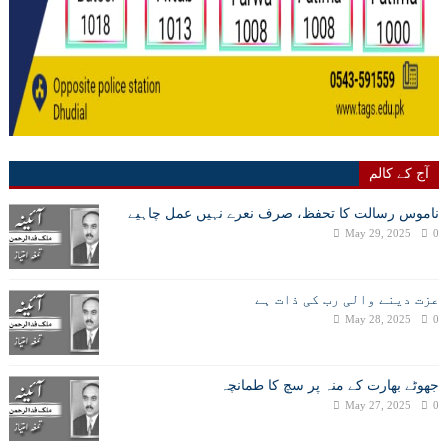
آج کے کالم
ناموس رسالت کا تحفظ، صرف نعرے نہیں عمل چاہیے
May 29, 2025
0
عزت دینے والی رب کی ذات ہے
May 28, 2025
0
جھوٹے بھارت کے منہ پر سچ کا طمانچہ
May 27, 2025
0