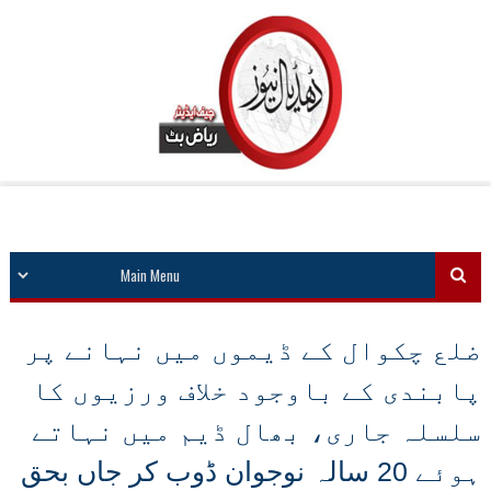
ضلع چکوال کے ڈیموں میں نہانے پر
پابندی کے باوجود خلاف ورزیوں کا
سلسلہ جاری، بھال ڈیم میں نہاتے
ہوئے 20 سالہ نوجوان ڈوب کر جاں بحق