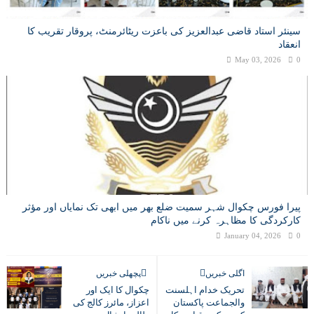
سینئر استاد قاضی عبدالعزیز کی باعزت ریٹائرمنٹ، پروقار تقریب کا
انعقاد
May 03, 2026
0
پیرا فورس چکوال شہر سمیت ضلع بھر میں ابھی تک نمایاں اور مؤثر
کارکردگی کا مظاہرہ کرنے میں ناکام
January 04, 2026
0
اگلی خبریں
پچھلی خبریں
تحریک خدام اہلسنت
چکوال کا ایک اور
والجماعت پاکستان
اعزاز، مائرز کالج کی