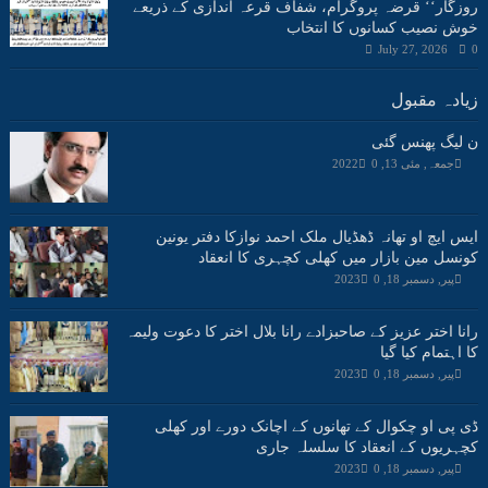
روزگار‘‘ قرضہ پروگرام، شفاف قرعہ اندازی کے ذریعے
خوش نصیب کسانوں کا انتخاب
July 27, 2026
0
زیادہ مقبول
ن لیگ پھنس گئی
جمعہ, مئی 13, 2022
0
ایس ایچ او تھانہ ڈھڈیال ملک احمد نوازکا دفتر یونین
کونسل مین بازار میں کھلی کچہری کا انعقاد
پیر, دسمبر 18, 2023
0
رانا اختر عزیز کے صاحبزادے رانا بلال اختر کا دعوت ولیمہ
کا اہتمام کیا گیا
پیر, دسمبر 18, 2023
0
ڈی پی او چکوال کے تھانوں کے اچانک دورے اور کھلی
کچہریوں کے انعقاد کا سلسلہ جاری
پیر, دسمبر 18, 2023
0