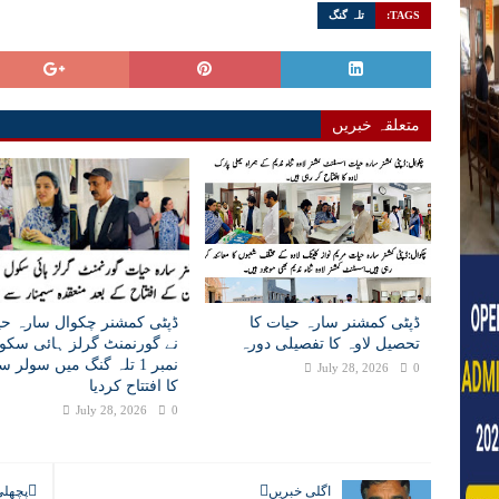
TAGS:
تلہ گنگ
متعلقہ خبریں
ڈپٹی کمشنر سارہ حیات کا
ڈپٹی کمشنر چکوال سارہ حی
تحصیل لاوہ کا تفصیلی دورہ
نے گورنمنٹ گرلز ہائی سکو
نمبر 1 تلہ گنگ میں سولر 
July 28, 2026
0
کا افتتاح کردیا
July 28, 2026
0
اگلی خبریں
پچھلی