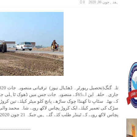
ہفتہ, جون 06, 2020
0
ر
جاری۔ حلقہ این اے65کے منصوبہ جات جس میں ڈھوک ٹ
سڑک کی تعمیر کیلئے ایک کروڑ پچاس لاکھ روپے شاہ محمد والی 
پچاس لاکھ روپے کے ٹینڈر طلب کئے گئے ہیں جبکہ 21 جون 2020کو ٹینڈر کھولے جائیں گے۔
..........................