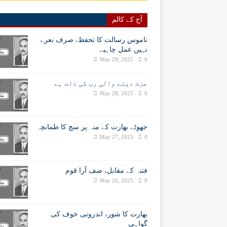
آج کے کالم
ناموس رسالت کا تحفظ، صرف نعرے
نہیں عمل چاہیے
May 29, 2025
0
عزت دینے والی رب کی ذات ہے
May 28, 2025
0
جھوٹے بھارت کے منہ پر سچ کا طمانچہ
May 27, 2025
0
فتنہ کے مقابل، صف آرا قوم
May 26, 2025
0
بھارت کا شور، اندرونی خوف کی
گواہی