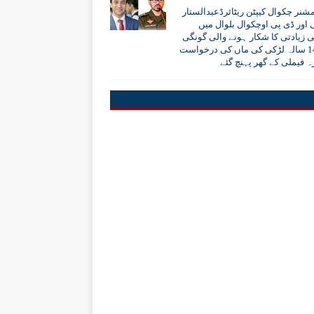
شنر چکوال کیپٹن ریٹائرڈعبدالستار
اور ڈی پی اوچکوال بلوال میں
 زیادتی کا شکار ہونے والی گونگی
بہری 14 سالہ لڑکی کی ماں کی درخواست
رہ فیملی کے گھر پہنچ گئے