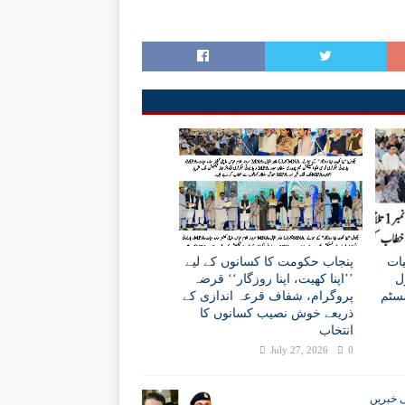
ات
پنجاب حکومت کا کسانوں کے لیے
ل
’’اپنا کھیت، اپنا روزگار‘‘ قرضہ
سسٹم
پروگرام، شفاف قرعہ اندازی کے
ذریعے خوش نصیب کسانوں کا
انتخاب
July 27, 2026
0
 خبریں