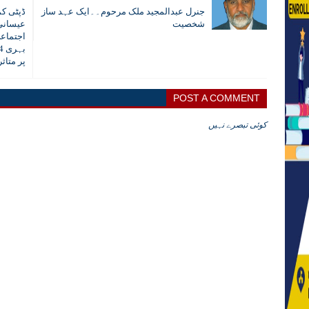
جنرل عبدالمجید ملک مرحوم۔۔ایک عہد ساز
ڈپٹی کم
شخصیت
عیسانی 
اجتماعی
پر متاث
POST A COMMENT
کوئی تبصرے نہیں