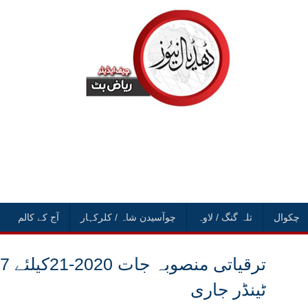
چکوال
تلہ گنگ / لاوہ
چوآسیدن شاہ / کلرکہار
آج کے کالم
ٹینڈر جاری