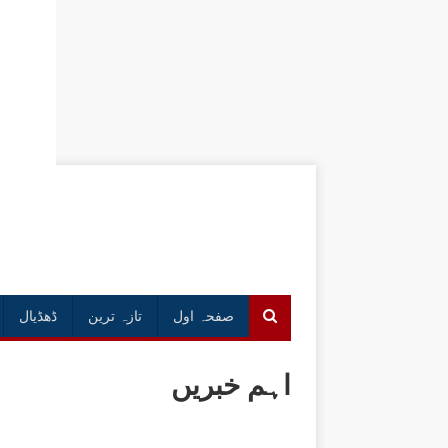
صفحہ اول
تازہ ترین
ڈھڈیال
اہم خبریں