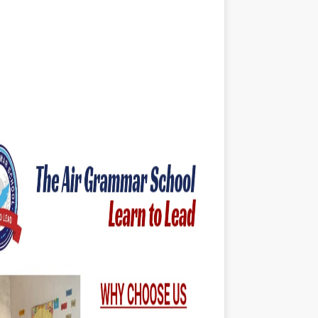
خوشخبری ۔ ۔ ۔
ڈھڈیال نیوزاب نئے انداز میں آپ کی خدمت
نئی خبر ایک لمحے میں آپ کے سامنے اسی جگہ پ
موجود ہوگی