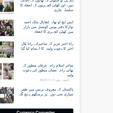
ڈی پی او چکوال کے تھانوں کے اچانک
دورے اور کھلی کچہریوں کے انعقاد کا
سلسلہ جاری
ایس ایچ او تھانہ ڈھڈیال ملک احمد
نوازکا دفتر یونین کونسل مین بازار
میں کھلی کچہری کا انعقاد
رانا اختر عزیز کے صاحبزادے رانا بلال
اختر کا دعوت ولیمہ کا اہتمام کیا گیا
شاعر اسلام راجہ عرفان منظور کے
بھائی راجہ نعمان منظور کی دعوت
ولیمہ
جمعہ, مئی 13, 2022
0
پاکستان کے معروف بزنس مین ظفر
سپاری نجی دورہ پر برمنگھم پہنچ گئے
Currency Converter