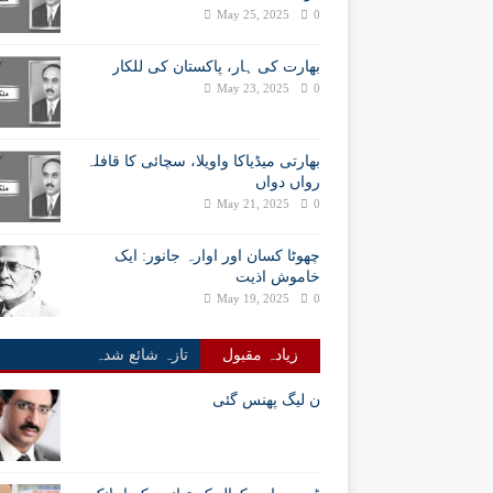
May 25, 2025
0
بھارت کی ہار، پاکستان کی للکار
May 23, 2025
0
بھارتی میڈیاکا واویلا، سچائی کا قافلہ
رواں دواں
May 21, 2025
0
چھوٹا کسان اور اوارہ جانور: ایک
خاموش اذیت
May 19, 2025
0
زیادہ مقبول
تازہ شائع شدہ
ن لیگ پھنس گئی