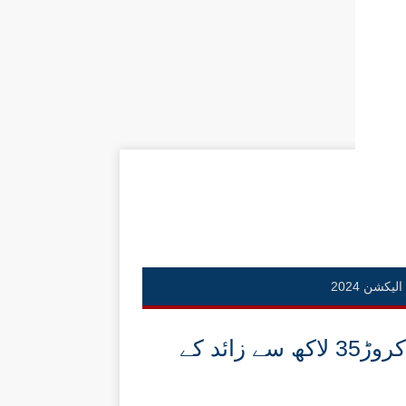
الیکشن 2024
ترقیاتی منصوبہ جات 2020-21کیلئے 7کروڑ35 لاکھ سے زائد کے