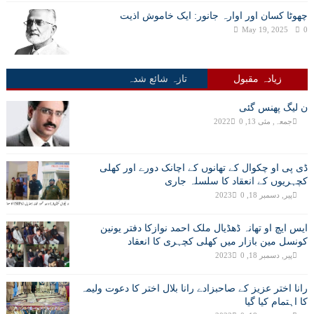
چھوٹا کسان اور اوارہ جانور: ایک خاموش اذیت
May 19, 2025
0
زیادہ مقبول
تازہ شائع شدہ
ن لیگ پھنس گئی
جمعہ, مئی 13, 2022
0
ڈی پی او چکوال کے تھانوں کے اچانک دورے اور کھلی
کچہریوں کے انعقاد کا سلسلہ جاری
پیر, دسمبر 18, 2023
0
ایس ایچ او تھانہ ڈھڈیال ملک احمد نوازکا دفتر یونین
کونسل مین بازار میں کھلی کچہری کا انعقاد
پیر, دسمبر 18, 2023
0
رانا اختر عزیز کے صاحبزادے رانا بلال اختر کا دعوت ولیمہ
کا اہتمام کیا گیا