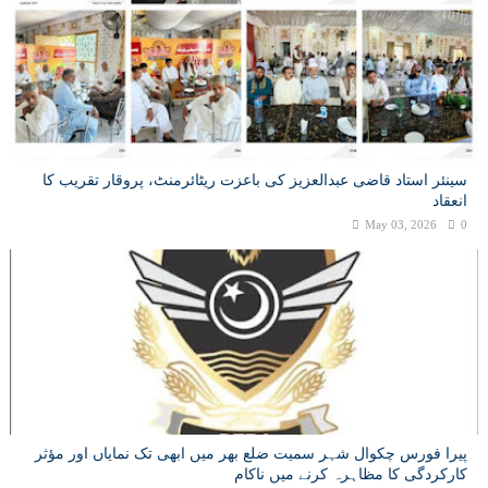
سینئر استاد قاضی عبدالعزیز کی باعزت ریٹائرمنٹ، پروقار تقریب کا
انعقاد
May 03, 2026
0
پیرا فورس چکوال شہر سمیت ضلع بھر میں ابھی تک نمایاں اور مؤثر
کارکردگی کا مظاہرہ کرنے میں ناکام