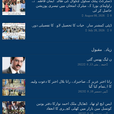
ڈسٹرکٹ پبلک سکول چکوال کی طالبہ ایمان فاطمہ نے
راولپنڈی بورڈ کے میٹرک امتحان میں تیسری پوزیشن
حاصل کر لی
August 08, 2026
0
ڈپٹی کمشنر سارہ حیات کا تحصیل لاوہ کا تفصیلی دورہ
July 28, 2026
0
زیادہ مقبول
ن لیگ پھنس گئی
جمعہ, مئی 13, 2022
0
رانا اختر عزیز کے صاحبزادے رانا بلال اختر کا دعوت ولیمہ
کا اہتمام کیا گیا
پیر, دسمبر 18, 2023
0
ایس ایچ او تھانہ ڈھڈیال ملک احمد نوازکا دفتر یونین
کونسل مین بازار میں کھلی کچہری کا انعقاد
پیر, دسمبر 18, 2023
0