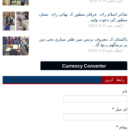
پیر, دسمبر 18, 2023
0
شاعر اسلام راجہ عرفان منظور کے بھائی راجہ نعمان
منظور کی دعوت ولیمہ
جمعہ, مئی 13, 2022
0
پاکستان کے معروف بزنس مین ظفر سپاری نجی دورہ
پر برمنگھم پہنچ گئے
منگل, مارچ 05, 2024
0
Currency Converter
رابطہ کریں
نام
ای میل
*
پیغام
*