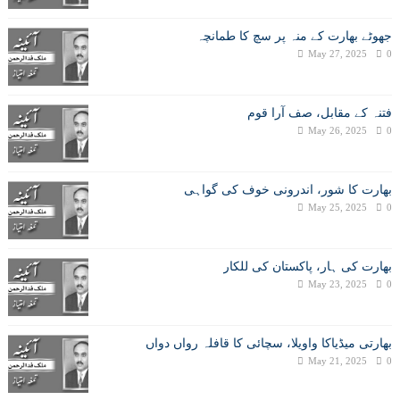
جھوٹے بھارت کے منہ پر سچ کا طمانچہ
May 27, 2025
0
فتنہ کے مقابل، صف آرا قوم
May 26, 2025
0
بھارت کا شور، اندرونی خوف کی گواہی
May 25, 2025
0
بھارت کی ہار، پاکستان کی للکار
May 23, 2025
0
بھارتی میڈیاکا واویلا، سچائی کا قافلہ رواں دواں
May 21, 2025
0