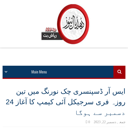
ایس آر ڈسپنسری چک نورنگ میں تین
روزہ فری سرجیکل آئی کیمپ کا آغاز 24
دسمبر سے ہوگا
جمعہ, دسمبر 22, 2023
0