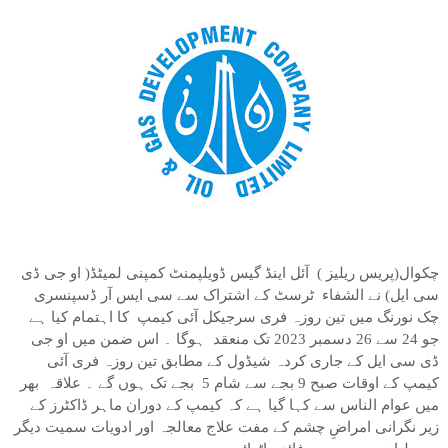
چکوال(پریس ریلیز ) آئل اینڈ گیس ڈویلپمنٹ کمپنی لمیٹڈ( او جی ڈی
سی ایل) نے الشفاء ٹرسٹ کے اشتراک سے سی ایس آر ڈسپنسری
چک نورنگ میں تین روزہ فری سرجیکل آئی کیمپ کا اہتمام کیا ہے
جو 24 سے 26 دسمبر 2023 تک منعقد ہوگا ۔ اس ضمن میں او جی
ڈی سی ایل کے جاری کردہ شیڈول کے مطابق تین روزہ فری آئی
کیمپ کے اوقات صبح 9 بجے سے شام 5 بجے تک ہوں گے ۔ علاقہ بھر
میں عوام الناس سے کہا گیا ہے کہ کیمپ کے دوران ماہر ڈاکٹرز کے
زیر نگرانی امراضِ چشم کے مفت علاج معالجہ اور ادویات سمیت دیگر