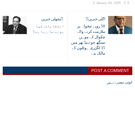
January 04, 2026
0
اگلی خبریں
پچھلی خبریں
50 روپے تنخواہ پر
انتخابات: کیا
ملازمت کرنے والے
ہونے جا رہا ہے؟
چکوال کے موہن
سنگھ جو دنیا بھر میں
35 لگژری ہوٹلوں کے
مالک بنے
POST A COMMENT
کوئی تبصرے نہیں