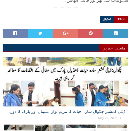
سہولیات سے بھر پور فائدہ اٹھائیں۔
..........................
TAGS:
ڈھڈیال
متعلقہ خبریں
ڈپٹی کمشنر چکوال سارہ حیات کا مریم نواز ہسپتال اور پارک کا دورہ
May 22, 2026
0