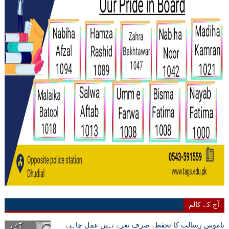
آج کے کالم
ناموس رسالت کا تحفظ، صرف نعرے نہیں عمل چاہیے