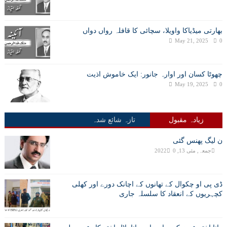
بھارتی میڈیاکا واویلا، سچائی کا قافلہ رواں دواں
May 21, 2025
0
چھوٹا کسان اور اوارہ جانور: ایک خاموش اذیت
May 19, 2025
0
زیادہ مقبول
تازہ شائع شدہ
ن لیگ پھنس گئی
جمعہ, مئی 13, 2022
0
ڈی پی او چکوال کے تھانوں کے اچانک دورے اور کھلی
کچہریوں کے انعقاد کا سلسلہ جاری