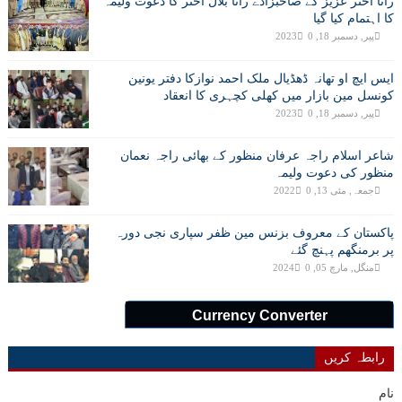
رانا اختر عزیز کے صاحبزادے رانا بلال اختر کا دعوت ولیمہ
کا اہتمام کیا گیا
پیر, دسمبر 18, 2023
0
ایس ایچ او تھانہ ڈھڈیال ملک احمد نوازکا دفتر یونین
کونسل مین بازار میں کھلی کچہری کا انعقاد
پیر, دسمبر 18, 2023
0
شاعر اسلام راجہ عرفان منظور کے بھائی راجہ نعمان
منظور کی دعوت ولیمہ
جمعہ, مئی 13, 2022
0
پاکستان کے معروف بزنس مین ظفر سپاری نجی دورہ
پر برمنگھم پہنچ گئے
منگل, مارچ 05, 2024
0
Currency Converter
رابطہ کریں
نام