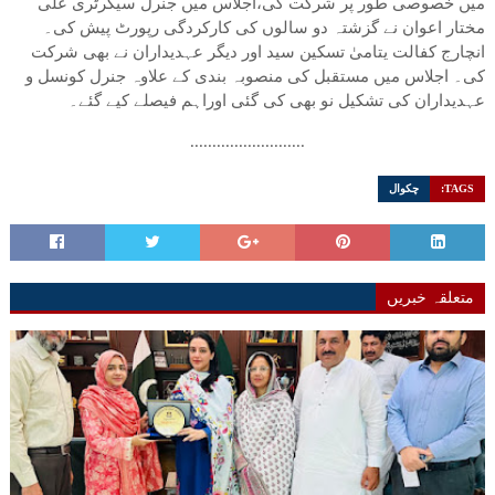
میں خصوصی طور پر شرکت کی،اجلاس میں جنرل سیکرٹری علی
مختار اعوان نے گزشتہ دو سالوں کی کارکردگی رپورٹ پیش کی۔
انچارج کفالت یتامیٰ تسکین سید اور دیگر عہدیداران نے بھی شرکت
کی۔ اجلاس میں مستقبل کی منصوبہ بندی کے علاوہ جنرل کونسل و
عہدیداران کی تشکیل نو بھی کی گئی اوراہم فیصلے کیے گئے۔
..........................
TAGS:
چکوال
متعلقہ خبریں