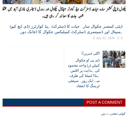
ڈپٹی کمشنر چکوال سارہ حیات کا ڈسٹرکٹ ہیڈ کوارٹرز (ڈی ایچ کیو)
ہسپتال اور ڈسپنسری ڈسٹرکٹ کمپلیکس چکوال کا اچانک دورہ
July 01, 2026
0
اگلی خبریں
ڈی پی او چکوال
کیپٹن (ر) واحد محمود
کی ہدایت پر اٹلس
ہنڈا لمیٹڈ کی طرف
سے ایک روزہ سیفٹی
ٹریننگ کا انعقاد
POST A COMMENT
کوئی تبصرے نہیں