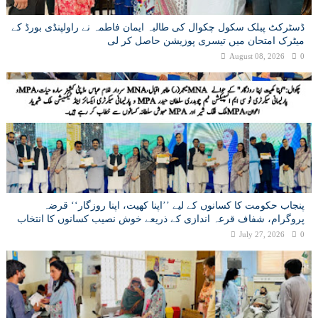
ڈسٹرکٹ پبلک سکول چکوال کی طالبہ ایمان فاطمہ نے راولپنڈی بورڈ کے
میٹرک امتحان میں تیسری پوزیشن حاصل کر لی
August 08, 2026
0
پنجاب حکومت کا کسانوں کے لیے ’’اپنا کھیت، اپنا روزگار‘‘ قرضہ
پروگرام، شفاف قرعہ اندازی کے ذریعے خوش نصیب کسانوں کا انتخاب
July 27, 2026
0