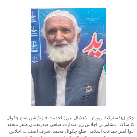
چکوال(ڈسٹرکٹ رپورٹر۔ ڈھڈیال نیوز)الخدمت فاؤنڈیشن ضلع چکوال
کا سالانہ مشاورتی اجلاس زیر صدارت ضلعی صدرنعمان ظفر منعقد
ہوا،امیر جماعت اسلامی ضلع چکوال محمد اشرف آصف نے اجلاس