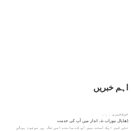
اہم خبریں
خوشخبری ۔ ۔ ۔
ڈھڈیال نیوزاب نئے انداز میں آپ کی خدمت
نئی خبر ایک لمحے میں آپ کے سامنے اسی جگہ پر موجود ہوگی