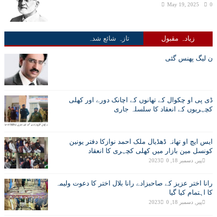
May 19, 2025
0
زیادہ مقبول
تازہ شائع شدہ
ن لیگ پھنس گئی
ڈی پی او چکوال کے تھانوں کے اچانک دورے اور کھلی
کچہریوں کے انعقاد کا سلسلہ جاری
ایس ایچ او تھانہ ڈھڈیال ملک احمد نوازکا دفتر یونین
کونسل مین بازار میں کھلی کچہری کا انعقاد
پیر, دسمبر 18, 2023
0
رانا اختر عزیز کے صاحبزادے رانا بلال اختر کا دعوت ولیمہ
کا اہتمام کیا گیا
پیر, دسمبر 18, 2023
0