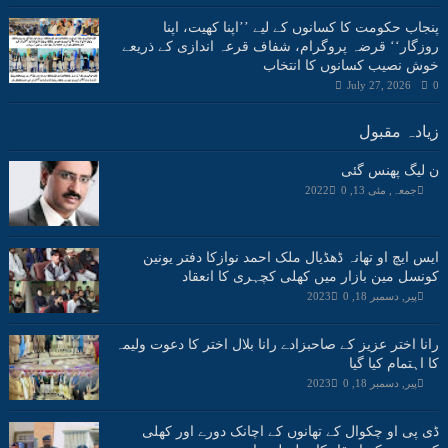
پنجاب حکومت کا کسانوں کے لیے ’’اپنا کھیت، اپنا
روزگار‘‘ قرضہ پروگرام، شفاف قرعہ اندازی کے ذریعے
خوش نصیب کسانوں کا انتخاب
July 27, 2026
0
زیادہ مقبول
ن لیگ پھنس گئی
جمعہ, مئی 13, 2022
0
ایس ایچ او تھانہ ڈھڈیال ملک احمد نوازکا دفتر یونین
کونسل مین بازار میں کھلی کچہری کا انعقاد
پیر, دسمبر 18, 2023
0
رانا اختر عزیز کے صاحبزادے رانا بلال اختر کا دعوت ولیمہ
کا اہتمام کیا گیا
پیر, دسمبر 18, 2023
0
ڈی پی او چکوال کے تھانوں کے اچانک دورے اور کھلی