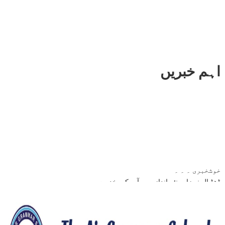
اہم خبریں
خوشخبری ۔ ۔ ۔
ڈھڈیال نیوزاب نئے انداز میں آپ کی خدمت
نئی خبر ایک لمحے میں آپ کے سامنے اسی جگہ پر موجود ہوگی