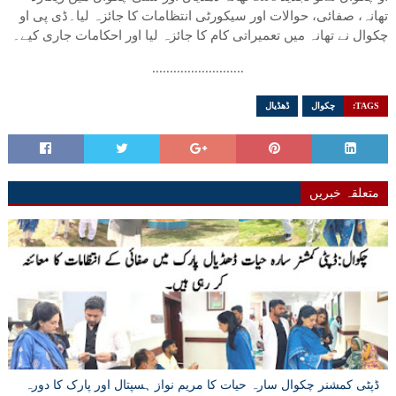
تھانہ، صفائی، حوالات اور سیکورٹی انتظامات کا جائزہ لیا۔ڈی پی او
چکوال نے تھانہ میں تعمیراتی کام کا جائزہ لیا اور احکامات جاری کیے۔
..........................
TAGS:
چکوال
ڈھڈیال
متعلقہ خبریں
ڈپٹی کمشنر چکوال سارہ حیات کا مریم نواز ہسپتال اور پارک کا دورہ