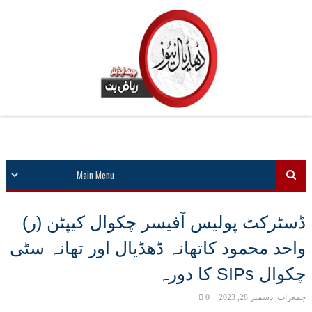
ڈسٹرکٹ پولیس آفیسر چکوال کیپٹن (ر)
واحد محمود کاتھانہ ڈھڈیال اور تھانہ سٹی
چکوال SIPs کا دورہ
جمعرات, دسمبر 28, 2023
0