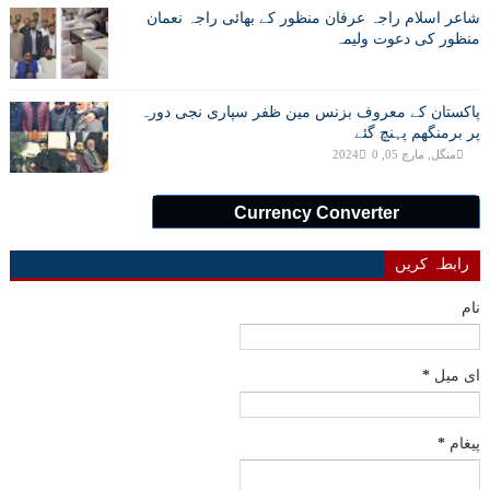
شاعر اسلام راجہ عرفان منظور کے بھائی راجہ نعمان
منظور کی دعوت ولیمہ
پاکستان کے معروف بزنس مین ظفر سپاری نجی دورہ
پر برمنگھم پہنچ گئے
منگل, مارچ 05, 2024
0
Currency Converter
رابطہ کریں
نام
ای میل
*
پیغام
*