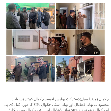
چکوال (میڈیا سیل)ڈسٹرکٹ پولیس آفیسر چکوال کیپٹن (ر) واحد
محمود نے تھانہ ڈھڈیال اور تھانہ سٹی چکوال SIPs کا دورہ کیا۔ڈی پی
او چکوال نےنو تجدید SIPs تھانہ ڈھڈیال اور سٹی چکوال میں ریکارڈ