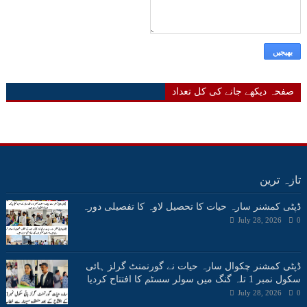
صفحہ دیکھے جانے کی کل تعداد
تازہ ترین
ڈپٹی کمشنر سارہ حیات کا تحصیل لاوہ کا تفصیلی دورہ
July 28, 2026
0
ڈپٹی کمشنر چکوال سارہ حیات نے گورنمنٹ گرلز ہائی
سکول نمبر 1 تلہ گنگ میں سولر سسٹم کا افتتاح کردیا
July 28, 2026
0