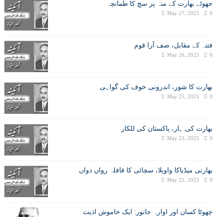
جھوٹے بھارت کے منہ پر سچ کا طمانچہ
May 27, 2025
0
فتنہ کے مقابل، صف آرا قوم
May 26, 2025
0
بھارت کا شور، اندرونی خوف کی گواہی
May 25, 2025
0
بھارت کی ہار، پاکستان کی للکار
May 23, 2025
0
بھارتی میڈیاکا واویلا، سچائی کا قافلہ رواں دواں
May 21, 2025
0
چھوٹا کسان اور اوارہ جانور: ایک خاموش اذیت