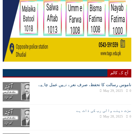
آج کے کالم
ناموس رسالت کا تحفظ، صرف نعرے نہیں عمل چاہیے
May 29, 2025
0
عزت دینے والی رب کی ذات ہے
May 28, 2025
0