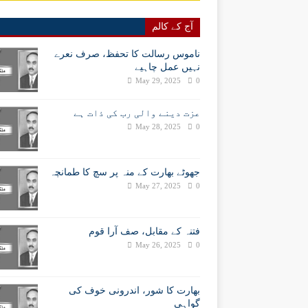
آج کے کالم
ناموس رسالت کا تحفظ، صرف نعرے
نہیں عمل چاہیے
May 29, 2025
0
عزت دینے والی رب کی ذات ہے
May 28, 2025
0
جھوٹے بھارت کے منہ پر سچ کا طمانچہ
May 27, 2025
0
فتنہ کے مقابل، صف آرا قوم
May 26, 2025
0
بھارت کا شور، اندرونی خوف کی
گواہی