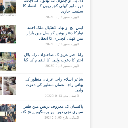
ڈی پی او چکوال کے تھانوں کے اچانک
دورے اور کھلی کچہریوں کے انعقاد کا
سلسلہ جاری
پیر, دسمبر 18, 2023
0
ایس ایچ او تھانہ ڈھڈیال ملک احمد
نوازکا دفتر یونین کونسل مین بازار
میں کھلی کچہری کا انعقاد
پیر, دسمبر 18, 2023
0
رانا اختر عزیز کے صاحبزادے رانا بلال
اختر کا دعوت ولیمہ کا اہتمام کیا گیا
پیر, دسمبر 18, 2023
0
شاعر اسلام راجہ عرفان منظور کے
بھائی راجہ نعمان منظور کی دعوت
ولیمہ
جمعہ, مئی 13, 2022
0
پاکستان کے معروف بزنس مین ظفر
سپاری نجی دورہ پر برمنگھم پہنچ گئے
منگل, مارچ 05, 2024
0