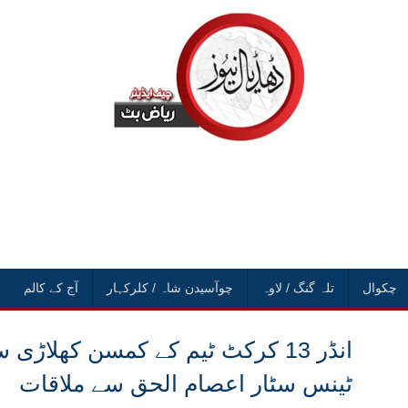
چکوال
تلہ گنگ / لاوہ
چوآسیدن شاہ / کلرکہار
آج کے کالم
انڈر 13 کرکٹ ٹیم کے کمسن کھلا
ٹینس سٹار اعصام الحق سے ملاقات