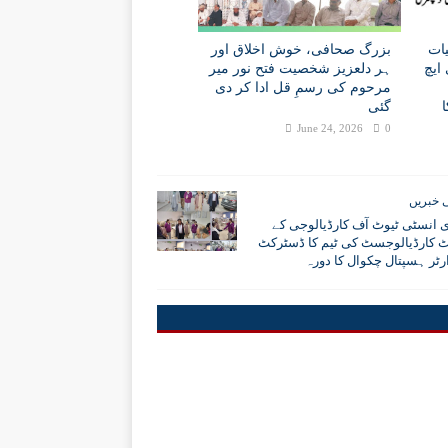
ات
بزرگ صحافی، خوش اخلاق اور
ایچ
ہر دلعزیز شخصیت فتح نور میر
مرحوم کی رسمِ قل ادا کر دی
گئی
June 24, 2026
0
 خبریں
ی انسٹی ٹیوٹ آف کارڈیالوجی کے
ٹ کارڈیالوجسٹ کی ٹیم کا ڈسٹرکٹ
رٹر ہسپتال چکوال کا دورہ