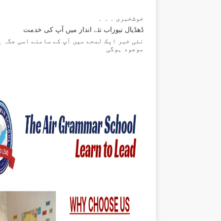
خوشخبری ۔ ۔ ۔
ڈھڈیال نیوزاب نئے انداز میں آپ کی خدمت
نئی خبر ایک لمحے میں آپ کے سامنے اسی جگہ پ
موجود ہوگی