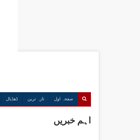
صفحہ اول
تازہ ترین
ڈھڈیال
اہم خبریں