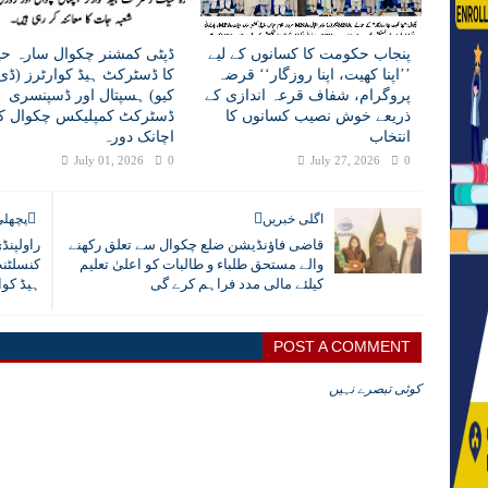
پنجاب حکومت کا کسانوں کے لیے
ڈپٹی کمشنر چکوال سارہ حی
’’اپنا کھیت، اپنا روزگار‘‘ قرضہ
کا ڈسٹرکٹ ہیڈ کوارٹرز (ڈی 
پروگرام، شفاف قرعہ اندازی کے
کیو) ہسپتال اور ڈسپنسری
ذریعے خوش نصیب کسانوں کا
ڈسٹرکٹ کمپلیکس چکوال کا
انتخاب
اچانک دورہ
July 01, 2026
0
July 27, 2026
0
اگلی خبریں
پچھلی
قاضی فاؤنڈیشن ضلع چکوال سے تعلق رکھنے
راولپنڈ
والے مستحق طلباء و طالبات کو اعلیٰ تعلیم
کنسلٹن
کیلئے مالی مدد فراہم کرے گی
ہیڈ کوا
POST A COMMENT
کوئی تبصرے نہیں