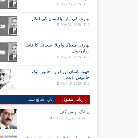
May 25, 2025
0
بھارت کی ہار، پاکستان کی للکار
May 23, 2025
0
بھارتی میڈیاکا واویلا، سچائی کا قافلہ
رواں دواں
May 21, 2025
0
چھوٹا کسان اور اوارہ جانور: ایک
خاموش اذیت
May 19, 2025
0
زیادہ مقبول
تازہ شائع شدہ
ن لیگ پھنس گئی
جمعہ, مئی 13, 2022
0