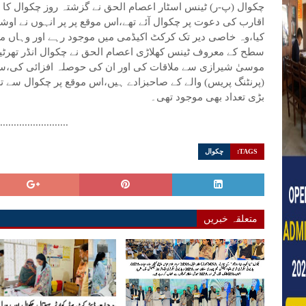
چکوال (پ-ر) ٹینس اسٹار اعصام الحق نے گزشتہ روز چکوال کا دو
اقارب کی دعوت پر چکوال آئے تھے،اس موقع پر پر انہوں نے اوش
کیا،وہ خاصی دیر تک کرکٹ اکیڈمی میں موجود رہے اور وہاں مو
سطح کے معروف ٹینس کھلاڑی اعصام الحق نے چکوال انڈر تھرٹین
موسیٰ شیرازی سے ملاقات کی اور ان کی حوصلہ افزائی کی،س
(پرنٹنگ پریس) والے کے صاحبزادے ہیں،اس موقع پر چکوال سے ت
بڑی تعداد بھی موجود تھی۔
..........................
TAGS:
چکوال
متعلقہ خبریں