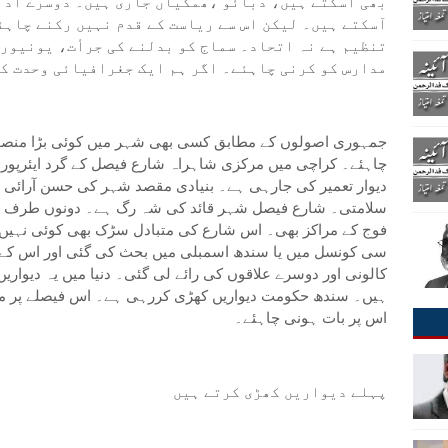
بھی آسکتے ہیں، دبائو ،ھمکیاں جاری ہیں۔ دوسرے ادا
آسکتے ہیں۔ لیکن اس سے ریاست کے قدم نہیں رکنے چاہ
تنظیم ہے نہ اتحاد۔ سماج کو بدلنے کی جرأت، یونیور
مدارس کو کرنی چاہئے۔ اگر ہم ایک جغرافیائی وحدت ک
جمہوری اصولوں کے مطابق کسی بھی شہر میں کوئی بڑا منصوبہ
دیوار تعمیر کی جارہی ہے۔ بنیادی مقصد شہر کی حسن آرائی 
سلامتی۔ شارع فیصل شہر قائد کی شہ رگ ہے۔ دونوں طرف دکا
فوج کے مراکز بھی۔ اس شارع کی متبادل سڑک بھی کوئی نہیں ہے
سی کونسل میں یا سندھ اسمبلی میں بحث کی گئی اور اس کے نتا
کالونی اور دوسرے علاقوں کی رائے لی گئی۔ دنیا میں یہ دیواری
ہیں۔ سندھ حکومت دیواریں کھڑی کررہی ہے۔ اس فیصلے پر ماہر
اس پر بات ہونی چاہئے۔
پہلے دیواریں کھڑی کرتے ہیں