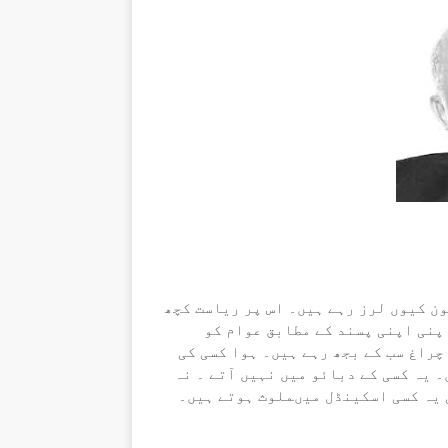
ن کیوں لرز رہے ہیں۔ اس پر ریاست کچھ
پنی اپنی پسند کے مطابق عوام کو
چراغ سب کے بجھ رہے ہیں۔ ہوا کسی کی
 یہ کسی کے دبائو میں نہیں آتے ۔ نہ
ی یہ کسی اسکینڈل میںملوث ہوتے ہیں۔