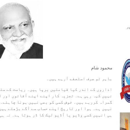
ر
محمود شام
باہر تو صرف استعفے آرہے ہیں۔
اداروں کے اندر کیا قیامتیں برپا ہیں۔ ریاست کے ستو
نہیں کہہ رہی ہے۔ تجزیہ کار اپنے اپنے آقائوں اور ا
گمراہ کررہے ہیں۔ خوش کسی کو بھی نہیں ہونا چاہئے۔ 
نہیں ہے۔ ہوا اور تاریخ اپنے حساب سے آگے بڑھتے ہیں۔
ہی انہیں کسی وڈیو یا آڈیو لیک کا ڈر ہوتا ہے۔ نہ ہ