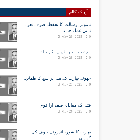
آج کے کالم
ناموس رسالت کا تحفظ، صرف نعرے
نہیں عمل چاہیے
May 29, 2025
0
عزت دینے والی رب کی ذات ہے
May 28, 2025
0
جھوٹے بھارت کے منہ پر سچ کا طمانچہ
May 27, 2025
0
فتنہ کے مقابل، صف آرا قوم
May 26, 2025
0
بھارت کا شور، اندرونی خوف کی
گواہی