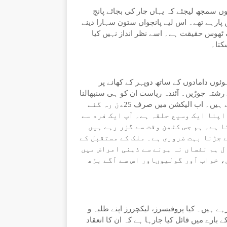
سمجھ لیجئے کہ یہاں چار کی بجائے پانچ
رہے تھے۔ اس لیے پانچواں ستون سہارا دینے
ٹھوس حقیقت ہے۔ اسے نظر انداز نہیں کیا
کتا۔
ہوئوں دامادوں کے ساتھ دوپہر کے کھانے پر
 رشتہ جوڑیں۔ آئندہ ریاست ان کو ہی سنبھالنا
ہے۔ ریاست، عدالت، مقتدرہ کے تھپیڑے ان کو ہی برداشت کرنے ہیں۔ اب الیکشن میں صرف 25دن رہ گئے
اپنا ایک وسیع حلقہ ہے۔ آپ ایک فرد سے
 ہے۔ ہم جس کٹھن وقت سے گزر رہے ہیں
ے جڑنا بہت ضروری ہے۔ ملک کے مستقبل کے
ل ہم نفساں نہ ہونے سے ذہنی امراض میں
 خواب آور گولیوںاور اس سے آگے بڑھ
ے ہیں۔ کیا پروفیسرز، لیکچررز اپنے طلبہ و
بات کو بتارہے ہیں کہ ایسا کیوں ہورہا ہے۔ الیکشن 2024 کے بارے میں قائل کیا جارہا ہے کہ ان کا انعقاد