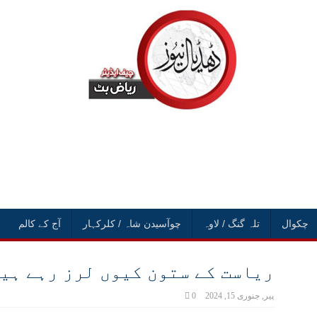
چکوال
تلہ گنگ / لاوہ
چوآسیدن شاہ / کلرکہار
آج کے کالم
ریاست کے ستون کیوں لرز رہے ہی
پیر, جنوری 15, 2024
0