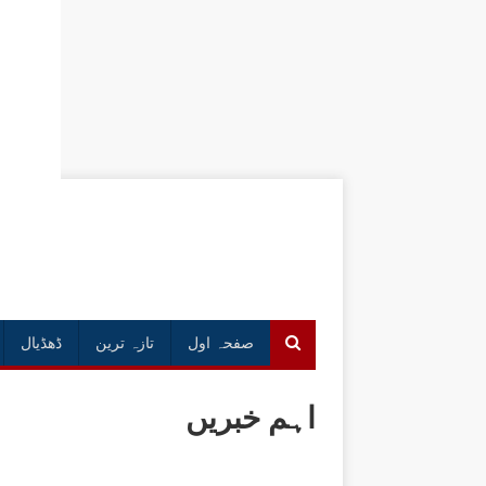
صفحہ اول
تازہ ترین
ڈھڈیال
اہم خبریں