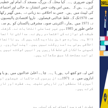
کیوں ضروری ہے۔ کیا محلے کے بزرگ، مسجد کے امام اور خطیب اپ
کررہے ہیں کہ ہمیں اس وقت جس انتشار، بد حالی اور اجتما
سے 1970تک کے غلط عدالتی فیصلوں۔ ناروا اقتصادی پالیسی
خاص طور پر 1985میں غیر جماعتی انتخابات نے
طبقے کو نوازنے کی اقتصادی روش نے۔ عدالتی نا انصاف
ڈالا ہے۔ ہمارے جو ذہن بنادیے گئے ہیں کہ ہم ناانصاف
اخلاقی ہوتی ہے اسے روکتے نہیں ہیں۔ اپنے لیڈروں۔ 
کمپنی مالکان کی غلط کاریوں پر انہیں ٹوکتے نہیں ہی
تو اسے مصلحت کا سبق سکھاتے ہیں۔
اس لیے جو کچھ اب ہورہا ہے۔ چاہے اعلیٰ عدالتوں میں ہو یا وز
اداروں میں۔ یہ 1971سے ان برسوں کے حاکمانہ 
آمیزی کا منطقی اور تاریخی نتیجہ ہے۔ فطرت اور تار
کرتے ہیں۔
فطرت افرد سے اغماض تو کرلیتی ہے