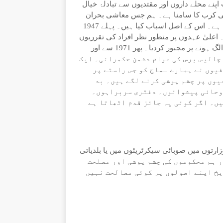
نے محلے داروں اور مقتدیوں سے تبادلۂ خیال
عی کرب کا سامنا ہے۔ ہم جس معاشی بحران
کی لپیٹ میں ہیں۔ جس بد اخلاقی ،بد زبانی نے ہمیں گھیر رکھا ہے۔ اس کے اصل اسباب کیا ہیں۔ پہلے 1947
وں۔ اعلیٰ عہدوں پر منظور نظر افراد کی تقرریوں
نے 1971 میں ہمارے اکثریتی صوبے مشرقی پاکستان کو ہم سے الگ ہونے پر مجبور کردیا۔ پھر 1971 سے اور
۔ گزشتہ چالیس برس کی عوام دشمن حکمرانی۔ ایک
یوں نے ہمارے سماج کو جس راستے پر
یوں پر چشم پوشی کرنے لگے ہیں۔ بد
روحانی پیشوائوں۔ دفتری سربراہوں۔
ں۔ اگر کوئی یہ جائز قدم اٹھاتا ہے
ارتوں میں صوبائی سیکرٹریٹوں میں یا بلدیاتی
فیصلوں اور ہم محکوموں کی چشم پوشی اور مصلحت
یخ اپنے اصولوں پر کوئی مصالحت نہیں