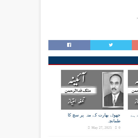
 ہے
جھوٹے بھارت کے منہ پر سچ کا
طمانچہ
May 27, 2025
0