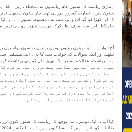
ہماری ریاست کے ستون عام ریاستوں سے مختلف ہیں۔ بلکہ یوں 
ستون ہیں۔ عمارت کمزور ہورہی تھی چار ستون سنبھال نہیں پا
کے لیے کھڑا کیا گیا اب وہی سب سے مضبوط ستون ہے۔ یہ ایک 
جاسکتا۔ اس سے صرف نظر کرکے درست تجزیہ ہو ہی نہیں س
آج اتوار ہے۔ اپنے بیٹوں بیٹیوں پوتوں پوتیوں نواسوں نواسیوں ب
بیٹھنے اور انکے سوالات کے جوابات دینے کا دن۔ اپنے مستقبل سے
ہیں۔ اب تو آپس میں مکالمہ بہت ضروری ہے۔ ہر فرد کا 
رابطہ کرتے ہیں تو وہ اپنے حلقے تک یہ پیغام پہنچاتا
یا جو کڑا وقت ہم پر بیت رہا ہے۔ اس میں ایک دوسرے س
لیے بھی اور اپنی صحت برقرار رکھنے کے لیے بھی۔ خیا
اضافہ ہورہا ہے، درد کم کرنے یا ختم کرنے کی دوائیں،
کر منشیات کا استعمال بھی زیادہ ہوتا ہے۔
کیا آپ نے ایک دوسرے سے پوچھا کہ ریاست کے ستون کیوں لرز رہ
طال