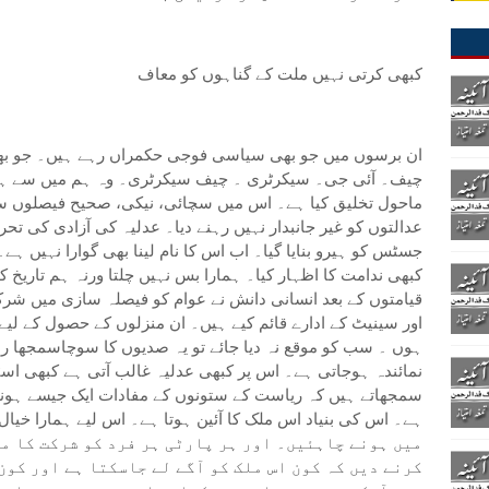
کبھی کرتی نہیں ملت کے گناہوں کو معاف
ان برسوں میں جو بھی سیاسی فوجی حکمراں رہے ہیں۔ جو بھی 
چیف۔ آئی جی۔ سیکرٹری ۔ چیف سیکرٹری۔ وہ ہم میں سے ہی
ماحول تخلیق کیا ہے۔ اس میں سچائی، نیکی، صحیح فیصلوں س
عدالتوں کو غیر جانبدار نہیں رہنے دیا۔ عدلیہ کی آزادی کی ت
جسٹس کو ہیرو بنایا گیا۔ اب اس کا نام لینا بھی گوارا نہیں ہے
کبھی ندامت کا اظہار کیا۔ ہمارا بس نہیں چلتا ورنہ ہم تاریخ ک
قیامتوں کے بعد انسانی دانش نے عوام کو فیصلہ سازی میں شرکت
اور سینیٹ کے ادارے قائم کیے ہیں۔ ان منزلوں کے حصول کے لیے ا
ہوں ۔ سب کو موقع نہ دیا جائے تو یہ صدیوں کا سوچاسمجھا راس
نمائندہ ہوجاتی ہے۔ اس پر کبھی عدلیہ غالب آتی ہے کبھی اسٹ
سمجھاتے ہیں کہ ریاست کے ستونوں کے مفادات ایک جیسے ہونے 
میں ہونے چاہئیں۔ اور ہر پارٹی ہر فرد کو شرکت کا م
کرنے دیں کہ کون اس ملک کو آگے لے جاسکتا ہے اور کو