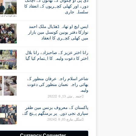
ڈی پی او چکوال کے تھانوں کے اچانک
دورے اور کھلی کچہریوں کے انعقاد کا
سلسلہ جاری
ایس ایچ او تھانہ ڈھڈیال ملک احمد
نوازکا دفتر یونین کونسل مین بازار
میں کھلی کچہری کا انعقاد
رانا اختر عزیز کے صاحبزادے رانا بلال
اختر کا دعوت ولیمہ کا اہتمام کیا گیا
شاعر اسلام راجہ عرفان منظور کے
بھائی راجہ نعمان منظور کی دعوت
ولیمہ
جمعہ, مئی 13, 2022
0
پاکستان کے معروف بزنس مین ظفر
سپاری نجی دورہ پر برمنگھم پہنچ گئے
منگل, مارچ 05, 2024
0
Currency Converter