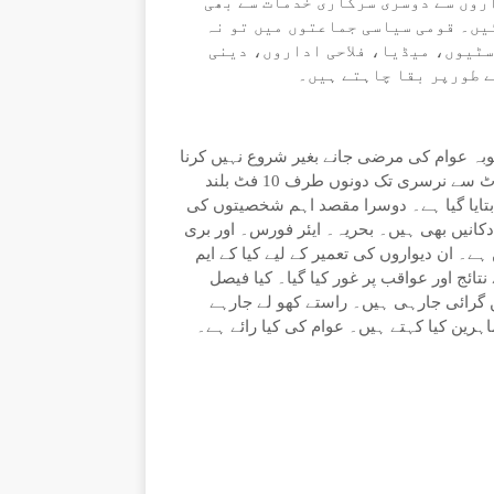
روں سے دوسری سرکاری خدمات سے بھی
ئیں۔ قومی سیاسی جماعتوں میں تو نہ
سٹیوں، میڈیا، فلاحی اداروں، دینی
ے طورپر بقا چاہتے ہیں۔
 عوام کی مرضی جانے بغیر شروع نہیں کرنا
چاہئے۔ کراچی میں مرکزی شاہراہ شارع فیصل کے گرد ایئرپورٹ سے نرسری تک دونوں طرف 10 فٹ بلند
بتایا گیا ہے۔ دوسرا مقصد اہم شخصیتوں کی
نیں بھی ہیں۔ بحریہ۔ ایئر فورس۔ اور بری
۔ ان دیواروں کی تعمیر کے لیے کیا کے ایم
ئج اور عواقب پر غور کیا گیا۔ کیا فیصل
ں گرائی جارہی ہیں۔ راستے کھو لے جارہے
ین کیا کہتے ہیں۔ عوام کی کیا رائے ہے۔