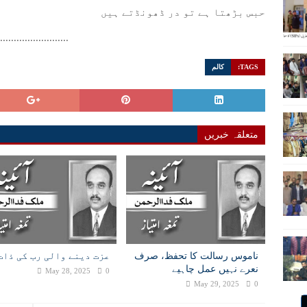
حبس بڑھتا ہے تو در ڈھونڈتے ہیں
..........................
TAGS:
کالم
متعلقہ خبریں
ناموس رسالت کا تحفظ، صرف
عزت دینے والی رب کی ذات
نعرے نہیں عمل چاہیے
May 28, 2025
0
May 29, 2025
0