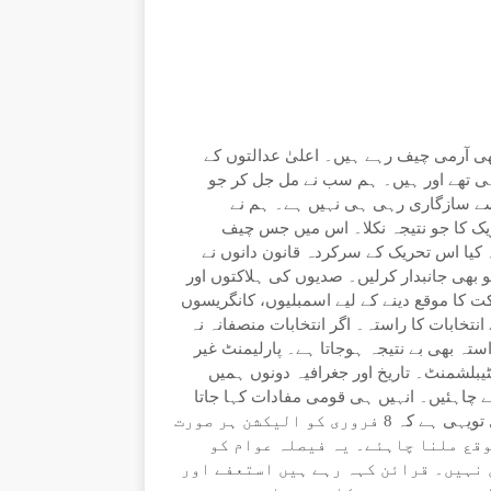
آرمی چیف رہے ہیں۔ اعلیٰ عدالتوں کے
 تھے اور ہیں۔ ہم سب نے مل جل کر جو
ے سازگاری رہی ہی نہیں ہے۔ ہم نے
حریک کا جو نتیجہ نکلا۔ اس میں جس چیف
۔ کیا اس تحریک کے سرکردہ قانون دانوں نے
و بھی جانبدار کرلیں۔ صدیوں کی ہلاکتوں اور
 کا موقع دینے کے لیے اسمبلیوں، کانگریسوں
نتخابات کا راستہ۔ اگر انتخابات منصفانہ نہ
تہ بھی بے نتیجہ ہوجاتا ہے۔ پارلیمنٹ غیر
یبلشمنٹ۔ تاریخ اور جغرافیہ دونوں ہمیں
چاہئیں۔ انہیں ہی قومی مفادات کہا جاتا
ہے۔ اس کی بنیاد اس ملک کا آئین ہوتا ہے۔ اس لیے ہمارا خیال تویہی ہے کہ 8 فروری کو الیکشن ہر صورت
وقع ملنا چاہئے۔ یہ فیصلہ عوام کو
ن نہیں۔ قرائن کہہ رہے ہیں استعفے اور