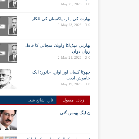
May 25, 2025
0
بھارت کی ہار، پاکستان کی للکار
May 23, 2025
0
بھارتی میڈیاکا واویلا، سچائی کا قافلہ
رواں دواں
May 21, 2025
0
چھوٹا کسان اور اوارہ جانور: ایک
خاموش اذیت
May 19, 2025
0
زیادہ مقبول
تازہ شائع شدہ
ن لیگ پھنس گئی