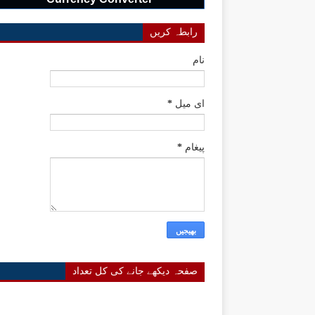
رابطہ کریں
نام
ای میل
*
پیغام
*
صفحہ دیکھے جانے کی کل تعداد