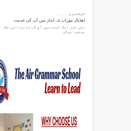
خوشخبری ۔ ۔ ۔
ڈھڈیال نیوزاب نئے انداز میں آپ کی خدمت
نئی خبر ایک لمحے میں آپ کے سامنے اسی جگہ پ
موجود ہوگی