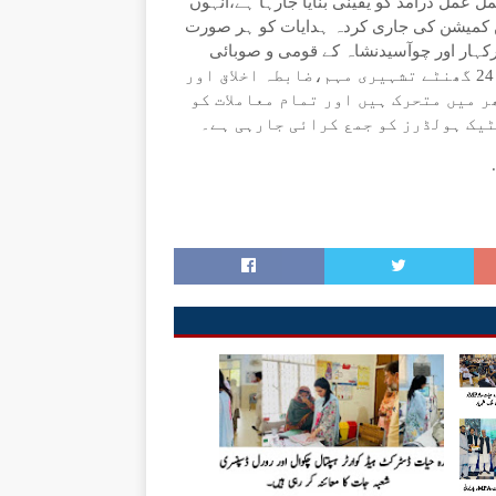
 عمل درآمد کو یقینی بنایا جارہا ہے،انہوں
شن کمیشن کی جاری کردہ ہدایات کو ہر صورت
رکہار اور چوآسیدنشاہ کے قومی و صوبائی
اسمبلیوں کے حلقہ جات کیلئے دو ٹیمیں تشکیل دی گئی ہیں جو 24 گھنٹے تشہیری مہم،ضابطہ اخلاق اور
 میں متحرک ہیں اور تمام معاملات کو
ٹیک ہولڈرز کو جمع کرائی جارہی ہے۔