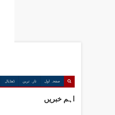
صفحہ اول
تازہ ترین
ڈھڈیال
اہم خبریں