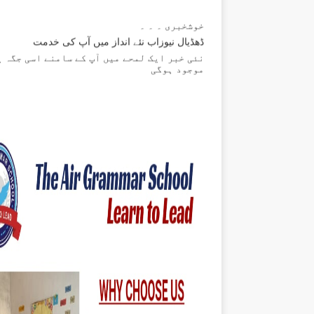
خوشخبری ۔ ۔ ۔
ڈھڈیال نیوزاب نئے انداز میں آپ کی خدمت
نئی خبر ایک لمحے میں آپ کے سامنے اسی جگہ پ
موجود ہوگی