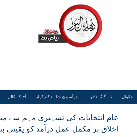
چکوال
تلہ گنگ / لاوہ
چوآسیدن شاہ / کلرکہار
آج کے کالم
عام انتخابات کی تشہیری مہم سے متع
اخلاق پر مکمل عمل درآمد کو یقینی ب