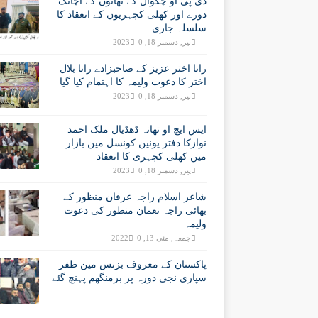
ڈی پی او چکوال کے تھانوں کے اچانک
دورے اور کھلی کچہریوں کے انعقاد کا
سلسلہ جاری
پیر, دسمبر 18, 2023
0
رانا اختر عزیز کے صاحبزادے رانا بلال
اختر کا دعوت ولیمہ کا اہتمام کیا گیا
پیر, دسمبر 18, 2023
0
ایس ایچ او تھانہ ڈھڈیال ملک احمد
نوازکا دفتر یونین کونسل مین بازار
میں کھلی کچہری کا انعقاد
پیر, دسمبر 18, 2023
0
شاعر اسلام راجہ عرفان منظور کے
بھائی راجہ نعمان منظور کی دعوت
ولیمہ
جمعہ, مئی 13, 2022
0
پاکستان کے معروف بزنس مین ظفر
سپاری نجی دورہ پر برمنگھم پہنچ گئے