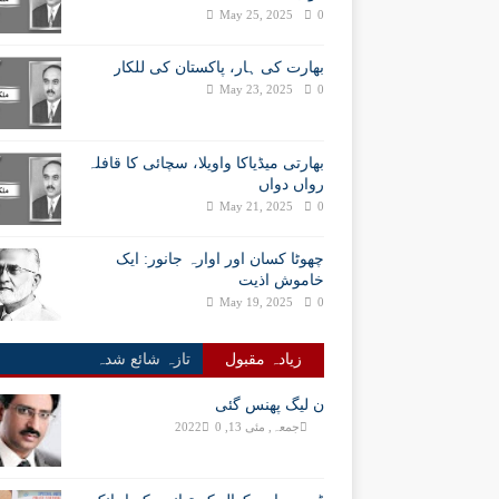
May 25, 2025
0
بھارت کی ہار، پاکستان کی للکار
May 23, 2025
0
بھارتی میڈیاکا واویلا، سچائی کا قافلہ
رواں دواں
May 21, 2025
0
چھوٹا کسان اور اوارہ جانور: ایک
خاموش اذیت
May 19, 2025
0
زیادہ مقبول
تازہ شائع شدہ
ن لیگ پھنس گئی
جمعہ, مئی 13, 2022
0