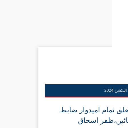
الیکشن 2024
لق تمام امیدوار ضابطہ
نائیں،ظفر اسحاق