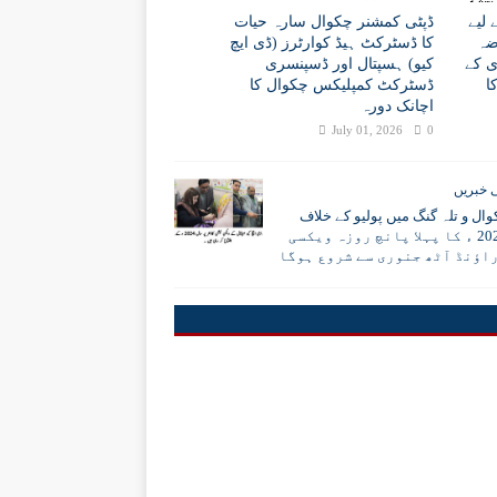
لیے
ڈپٹی کمشنر چکوال سارہ حیات
رضہ
کا ڈسٹرکٹ ہیڈ کوارٹرز (ڈی ایچ
ی کے
کیو) ہسپتال اور ڈسپنسری
ا
ڈسٹرکٹ کمپلیکس چکوال کا
اچانک دورہ
July 01, 2026
0
 خبریں
ال و تلہ گنگ میں پولیو کے خلاف
سال 2024 ء کا پہلا پانچ روزہ ویکسی
اؤنڈ آٹھ جنوری سے شروع ہوگا