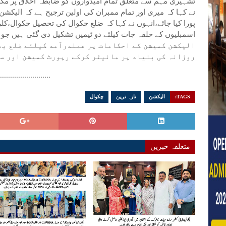
تشہیری مہم سے متعلق تمام امیدواروں کو ضابطہ اخلاق پر مکمل
نے کہا کہ میری اور تمام ممبران کی اولین ترجیح ہے کہ الیک
پورا کیا جائے،انہوں نے کہا کہ ضلع چکوال کی تحصیل چکوال،کل
الیکشن کمیشن کے احکامات پر عملدرآمد کیلئے ضلع بھر
روزانہ کی بنیاد پر مانیٹر کرکے رپورٹ کمیشن اور س
..........................
TAGS:
الیکشن
تازہ ترین
چکوال
متعلقہ خبریں