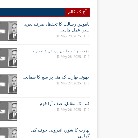
آج کے کالم
ناموس رسالت کا تحفظ، صرف نعرے
نہیں عمل چاہیے
May 29, 2025
0
عزت دینے والی رب کی ذات ہے
May 28, 2025
0
جھوٹے بھارت کے منہ پر سچ کا طمانچہ
May 27, 2025
0
فتنہ کے مقابل، صف آرا قوم
May 26, 2025
0
بھارت کا شور، اندرونی خوف کی
گواہی