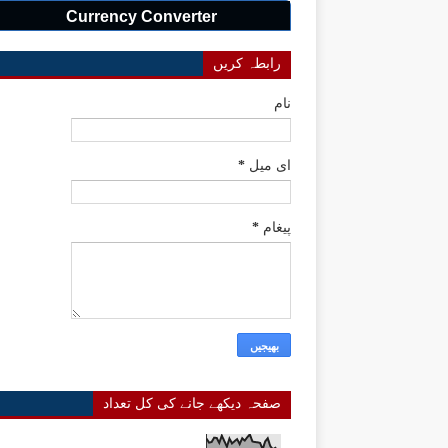
Currency Converter
رابطہ کریں
نام
ای میل
*
پیغام
*
صفحہ دیکھے جانے کی کل تعداد