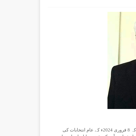
چکوال (نیوز ڈیسک) ڈسٹرکٹ مانیٹرنگ آفیسر چکوال نے کہا ہے کہ 8 فروری 2024ء کے عام انتخابات کی