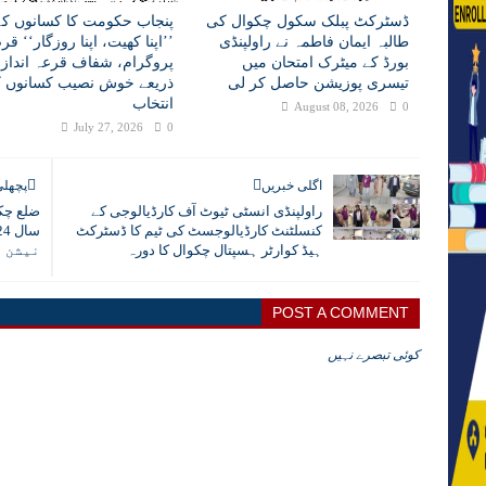
ڈسٹرکٹ پبلک سکول چکوال کی
پنجاب حکومت کا کسانوں کے 
طالبہ ایمان فاطمہ نے راولپنڈی
’’اپنا کھیت، اپنا روزگار‘‘ ق
بورڈ کے میٹرک امتحان میں
پروگرام، شفاف قرعہ انداز
تیسری پوزیشن حاصل کر لی
ذریعے خوش نصیب کسانوں ک
انتخاب
August 08, 2026
0
July 27, 2026
0
اگلی خبریں
پچھلی
راولپنڈی انسٹی ٹیوٹ آف کارڈیالوجی کے
ضلع چکو
کنسلٹنٹ کارڈیالوجسٹ کی ٹیم کا ڈسٹرکٹ
ہیڈ کوارٹر ہسپتال چکوال کا دورہ
نیشن ر
POST A COMMENT
کوئی تبصرے نہیں