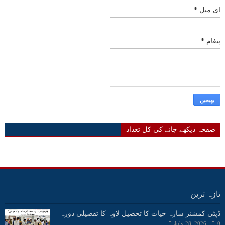
ای میل
*
پیغام
*
صفحہ دیکھے جانے کی کل تعداد
تازہ ترین
ڈپٹی کمشنر سارہ حیات کا تحصیل لاوہ کا تفصیلی دورہ
July 28, 2026
0