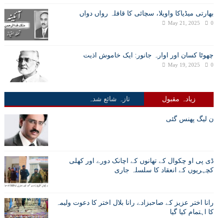
بھارتی میڈیاکا واویلا، سچائی کا قافلہ رواں دواں
May 21, 2025
0
چھوٹا کسان اور اوارہ جانور: ایک خاموش اذیت
May 19, 2025
0
زیادہ مقبول
تازہ شائع شدہ
ن لیگ پھنس گئی
ڈی پی او چکوال کے تھانوں کے اچانک دورے اور کھلی
کچہریوں کے انعقاد کا سلسلہ جاری
رانا اختر عزیز کے صاحبزادے رانا بلال اختر کا دعوت ولیمہ
کا اہتمام کیا گیا