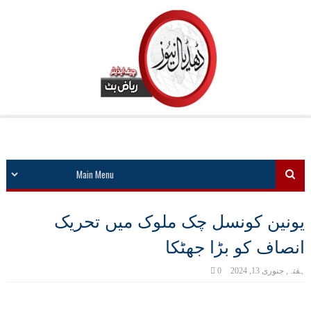
یونین کونسل چک ملوک میں تحریک
انصاف کو بڑا جھٹکا
ہفتہ, جنوری 13, 2024
0