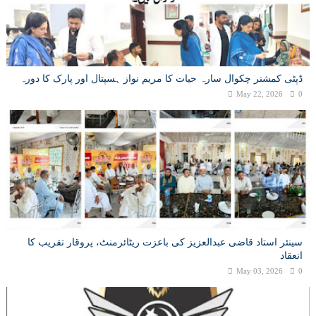
ڈپٹی کمشنر چکوال سارہ حیات کا مریم نواز ہسپتال اور پارک کا دورہ
May 22, 2026
0
سینئر استاد قاضی عبدالعزیز کی باعزت ریٹائرمنٹ، پروقار تقریب کا
انعقاد
May 03, 2026
0