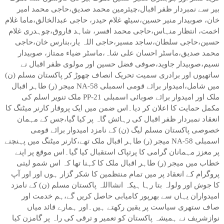
بیر سے نمبردار ظفر اقبال،چیئرمین محمد صدیق،حاجی محمد امیر
خان، صوبیدار منیر حسین،سیٹھ غلام حیدر، حاجی عبدالخالق،ماما غلام
اخمت، انتظار منہاس،حاجی محمد افسر، شاہد فاروق،چوہدری غلام
حسین،حاجی سلطان،ساجد مسیر،حاجی اللہ یار،بنارس خان،حاجی
محمد صدیق،ماسٹر احسان علی شاہ،ماسٹر ضیاء ممتاز، صوبیدار
نسیم،صوبیدار جاوید،صوفی فضل حسین اور مولوی ظفر اقبال نے
ساتھیوں اور برادری سمیت تحریک انصاف چھوڑ کر پاکستان مسلم (ن)
میں شامل،امیدوار برائے قومی اسمبلی NA-58 میجر (ر) طاہر اقبال
ملک اور امیدوار برائے صوبائی اسمبلی PP-21 ملک تنویر اسلم کی
مکمل حمایت کا اعلان کر دیا۔اس ضمن میں ایک پروقار کارنر میٹنگ کا
انعقاد نمبردار ظفر اقبال کی رہائش گاہ پر کیا گیا،جس کے مہمان
خصوصی پاکستان مسلم لیگ (ن) کے نامزد امیدوار برائے قومی
اسمبلی NA-58 میجر (ر) طاہر اقبال ملک تھے،کارنر میٹنگ میں پہنچنے
پر معزز مہمانان گرامی کا پرتپاک استقبال کیا گیا۔اس موقع پر اپنے
خطاب میں میجر (ر) طاہر اقبال ملک کا کہنا تھا کہ اس شمو لیتی
پروگرام کے انعقاد پر میں تمام منتظمین کا شکر گزار ہوں اور اور آپ
کا جوش اور ولولہ بتا رہا ہیکہ انشااللہ پاکستان مسلم (ن) کے نامزد
امیدواران یہاں سے بھرپور کامیابی حاصل کریں گے،ہم خدمت اور
صاف ستھری سیاست پر یقین رکھتے ہیں۔اور ہمارے قائد میاں
نوازشریف نے ہمیشہ پاکستان کو تعمیر و ترقی کی راہ پر گامزن کیا