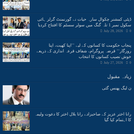
ڈپٹی کمشنر چکوال سارہ حیات نے گورنمنٹ گرلز ہائی
سکول نمبر 1 تلہ گنگ میں سولر سسٹم کا افتتاح کردیا
July 28, 2026
0
پنجاب حکومت کا کسانوں کے لیے ’’اپنا کھیت، اپنا
روزگار‘‘ قرضہ پروگرام، شفاف قرعہ اندازی کے ذریعے
خوش نصیب کسانوں کا انتخاب
July 27, 2026
0
زیادہ مقبول
ن لیگ پھنس گئی
رانا اختر عزیز کے صاحبزادے رانا بلال اختر کا دعوت ولیمہ
کا اہتمام کیا گیا