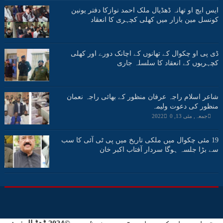
ایس ایچ او تھانہ ڈھڈیال ملک احمد نوازکا دفتر یونین
کونسل مین بازار میں کھلی کچہری کا انعقاد
ڈی پی او چکوال کے تھانوں کے اچانک دورے اور کھلی
کچہریوں کے انعقاد کا سلسلہ جاری
شاعر اسلام راجہ عرفان منظور کے بھائی راجہ نعمان
منظور کی دعوت ولیمہ
جمعہ, مئی 13, 2022
0
19 مئی چکوال میں ملکی تاریخ میں پی ٹی آئی کا سب
سے بڑا جلسہ ہوگا سردار آفتاب اکبر خان