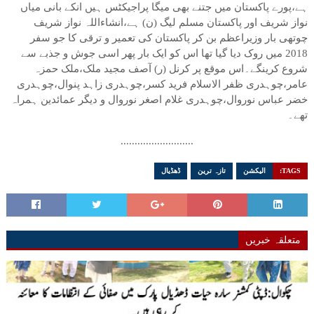
ہے،پورے پاکستان میں جتنے بھی میگا پراجیکٹس ہیں انکے بانی میاں
نواز شریف اور پاکستان مسلم لیگ (ن) ہے،انشاءاللہ نواز شریف
چوتھی بار وزیراعظم بن کر پاکستان کی تعمیر و ترقی کا جو سفر
2018 میں روک دیا گیا تھا اس کو ایک بار پھر اسی جوش و جذبے سے
شروع کرینگے۔اس موقع پر کرنل (ر) آصف مجید ملک،ملک حمزہ
عامر،چوہدری ظفر الاسلام فرید کسر،چوہدری زاہد پنوال،چوہدری
خضر عباس نوروال،چوہدری غلام اصغر نوروال و دیگر عمائدین ہمراہ
تھے۔
..........................
TAGS:
الیکشن
تازہ ترین
ڈھڈیال
متعلقہ خبریں