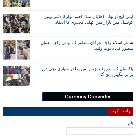
ایس ایچ او تھانہ ڈھڈیال ملک احمد نوازکا دفتر یونین
کونسل مین بازار میں کھلی کچہری کا انعقاد
شاعر اسلام راجہ عرفان منظور کے بھائی راجہ نعمان
منظور کی دعوت ولیمہ
پاکستان کے معروف بزنس مین ظفر سپاری نجی دورہ
پر برمنگھم پہنچ گئے
Currency Converter
رابطہ کریں
نام