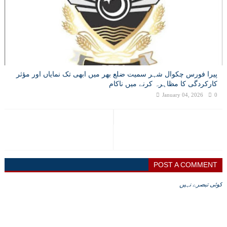
پیرا فورس چکوال شہر سمیت ضلع بھر میں ابھی تک نمایاں اور مؤثر
کارکردگی کا مظاہرہ کرنے میں ناکام
January 04, 2026
0
POST A COMMENT
کوئی تبصرے نہیں