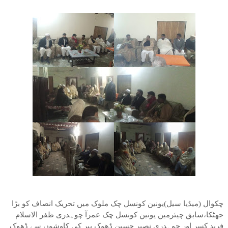
چکوال (میڈیا سیل)یونین کونسل چک ملوک میں تحریک انصاف کو بڑا
جھٹکا،سابق چیئرمین یونین کونسل چک عمرآ چوہدری ظفر الاسلام
فرید کسر اور چوہدری نصیر حسین ڈھوک بیر کی کاوشوں سے ڈھوک