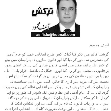
آصف محمود
گزشتہ کالم میں ذکر کیا گیاکہ کس طرح انتخابی عمل کو عام آدمی
کی دسترس سے دور کر دیا گیا اور قانون سازوں نے پارلیمان میں بیٹھ
کر کس طرح اپنے مفاد میں ایسی قانون سازی کی ہے کہ عملی طور
پر قانون بے معنی ہو کر رہ گیا اوروہ جنگل کے بادشاہ قرار پائے ، انڈے
دیں یا بچے دیں ، قانون کی مجال نہیں ان پر گرفت کر سکے۔آج اس
دست ہنر کی مزید ہنر کاری کا جائزہ لیتے ہیں۔ اہل سیاست نے
پارلیمان کے اندر تشریف فرما ہو کر اس انتخابی نظام کی یوں صورت
گری کی ہے کہ عام آدمی اس نظام میں ایک شودر کے طور پر تو اپنا
کردار ادا کر سکتاہے لیکن پارلیمان کے دروازے اس پر بند کر دیے گئے
ہیں ۔ یہ واردات قانون کے نام پر کی گئی ہے اور الیکشن ایکٹ کا
حصہ ہے تا کہ سند رہے اور بوقت ضرورت کام آئے۔ انتخابی اخراجات