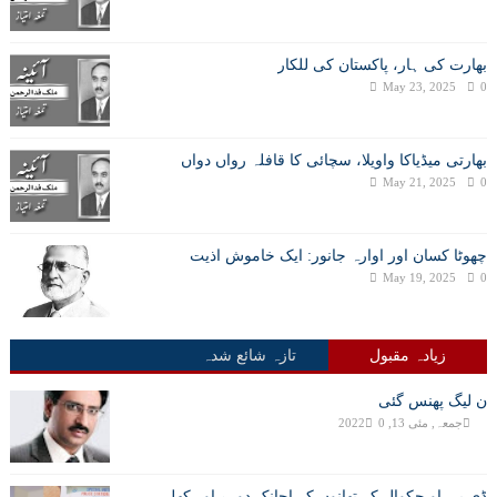
بھارت کی ہار، پاکستان کی للکار
May 23, 2025
0
بھارتی میڈیاکا واویلا، سچائی کا قافلہ رواں دواں
May 21, 2025
0
چھوٹا کسان اور اوارہ جانور: ایک خاموش اذیت
May 19, 2025
0
زیادہ مقبول
تازہ شائع شدہ
ن لیگ پھنس گئی
جمعہ, مئی 13, 2022
0
ڈی پی او چکوال کے تھانوں کے اچانک دورے اور کھلی