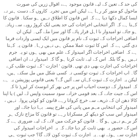
کی حد کے تعین کے لیے قانون موجود ہے، اقوال زریں کی صورت
ماحول کو منور کر رہا ہے لیکن اس میں تجربہ کاروں کے دست ہنر نے
ایسا کمال دکھا دیا ہے کہ اس قانون کا اطلاق نہیں ہو سکتا۔ قانون کا
کہنا ہے کہ اگر انتخابی اخراجات کی حد یعنی ایک کروڑ روپے سے زیادہ
ہو جائے تو امیدوار نا اہل قرار پائے گا اور سزا ملے گی۔ لیکن ان
اضافی اخراجات کے ثبوت کے نام پر قانون میں ایک ایسی واردات فرما
دی گئی ہے کہ اس کا ثبوت عملا ممکن ہی نہیں رہا۔ قانون یہ کہتا
ہے کہ اضافی اخراجات اگر امیدوار کے علم میں بھی ہوں تو یہ جرم
نہیں ہو گا بلکہ اس کے لیے ثابت کرنا ہو گا کہ امیدوار نے ان اضافی
اخراجات کی اجازت بھی دی تھی۔قانون ' اجازت ' کے ثبوت طلب کرے
گا۔ اب اخراجات کے ثبوت توکسی نہ کسی شکل میں مل سکتے ہیں،
لیکن یہ اجازت کے ثبوت کہاں سے آئیں گے؟ یعنی قانونی پوزیشن یہ ہے
کہ امیدوار کے دوست احباب اس پر جی بھر کر انوسٹ کر لیں( تا کہ
اس کے جیت جانے کے بعد قومی خزانے سود سمیت واپس لے لیں ) یا اپنا
کالا دھن ان کے ذریعے سے خرچ کرواتا رہے قانون کو کوئی پرواہ نہیں ،
امیدوار کی انتخابی مہم میں پانی کی طرح پیسہ بہا دیا جائے اور
امیدوار اس سب کو دیکھ کر مسکراتا رہے تو قانون کا مزاج نازک ہر
گز برہم نہیں ہو گا ۔ قانون کو حرکت میں لانے کے لیے ضروری ہے کہ
اس کے حضور یہ بھی ثابت کر دیا جائے کہ یہ اخراجات امیدوار کی
اجازت سے ہوئے تھے۔یہ اجازت کے ثبوت کون لائے گا؟ جب ثبوت ہی