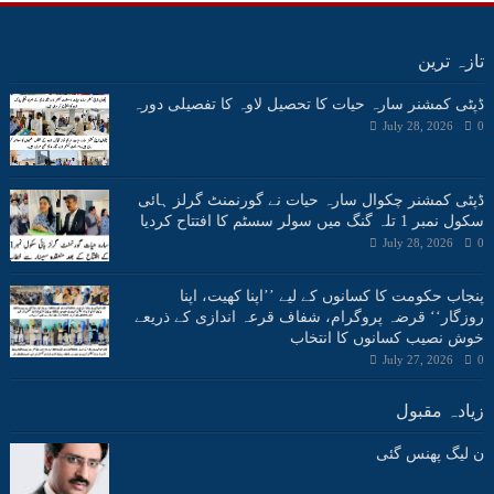
تازہ ترین
ڈپٹی کمشنر سارہ حیات کا تحصیل لاوہ کا تفصیلی دورہ
July 28, 2026
0
ڈپٹی کمشنر چکوال سارہ حیات نے گورنمنٹ گرلز ہائی
سکول نمبر 1 تلہ گنگ میں سولر سسٹم کا افتتاح کردیا
July 28, 2026
0
پنجاب حکومت کا کسانوں کے لیے ’’اپنا کھیت، اپنا
روزگار‘‘ قرضہ پروگرام، شفاف قرعہ اندازی کے ذریعے
خوش نصیب کسانوں کا انتخاب
July 27, 2026
0
زیادہ مقبول
ن لیگ پھنس گئی