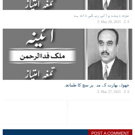
عزت دینے والی رب کی ذات ہے
May 28, 2025
0
جھوٹے بھارت کے منہ پر سچ کا طمانچہ
May 27, 2025
0
POST A COMMENT