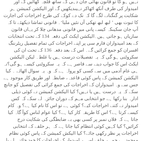
نہیں ہو گا تو قانون بھائی جان دہی کے ساتھ قلچہ کھائیں گے اور
امیدوار کی طرف آنکھ اٹھاکر نہیںدیکھیں گے اور الیکشن کمیشن ہر
شکایت پر گنگنانے لگے گا کہ نک دے کوکے کی طرح اخراجات کی اجازت
کا ثبوت بھی ’ لبھ لبھ تھکی آں نئیں ملیا‘۔ قانونی تماشا دیکھئے تا کہ
آپ جان سکیںکہ کیسے پانی میں قانونی مدھانی چلا کر یہاں قانون
سازیاں ہو جاتی ہیں۔الیکشن ایکٹ کی دفعہ 134 کے تحت انتخابات
کے بعد امیدواران فارم سی پر اپنے اخراجات کی تمام تفصیل ریٹرننگ
افسران کو جمع کرائیں گے۔ اس کے بعد دفعہ 136 کے تحت ان کی
سکروٹنی ہو گی کہ یہ تفصیلات درست ہیں یا غلط۔ لیکن الیکشن
ایکٹ اس کا جواب دینے سے قاصر ہے کہ یہ سکروٹنی کیسے ہو گی؟نہ
ہی عام آدمی میں سے کسی کو پرواہ ہے کہ وہ یہ سوال اٹھائے ۔ کیا
الیکشن کمیشن کے پاس کوئی قاعدہ، ضابطہ اور طریق کار موجود ہے
جس سے وہ امیدواران کے اخراجات کی جمع کرائی گی تفصیل کو جانچ
سکے کہ یہ درست ہیں یا نہیں؟ کیا الیکشن کمیشن نے کوئی ذیلی
ادارہ بنا رکھا ہے جو انتخابی مہم کے دوران جائزہ لے سکے کہ کس
امیدوار نے کتنے اخراجات کیے؟ کوئی ہے تو اس کا نام کیا ہے؟ وہ کام
کیسے کرتا ہے؟ اس کا طریقہ کار کیا ہے؟ کیا عوام لناس کوآ گاہ کیا
جاتا ہے کہ فلاں نمبر پر کسی بھی بے ضابطگی کی شکایت درج
کرائیں؟ کیا کہیں کوئی انتظام کیا جاتا ہے کہ ہر حلقے کے انتخابی
اخراجات پر نظر رکھی جائے؟ کیا الیکش کمیشن کے پاس کوئی نظام
موجود ہے جو ہر حلقے اور ہر امیدوار کے اخراجات کا خود جائزہ لے یا