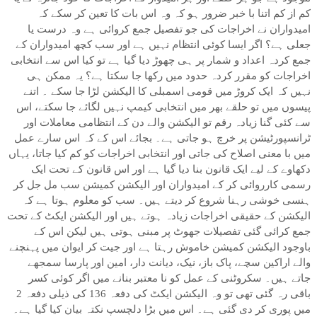
کم از کم اتنا با خبر ضرور ہو کہ وہ اس بات کا تعین کر سکے کہ
امیدواران نے اخراجات کی جو تفصیل جمع کروائی ہے وہ درست یا
جعلی ہے؟ اگر ایسا کوئی انتظام نہیں ہے اور سب کچھ امیدواران کے
جمع کردہ اعداد و شمار پر ہی چھوڑ دیا گیا ہے تو کیا اس سے انتخابی
اخراجات کو مقرر کردہ حدود میں رکھا جا سکتا ہے؟ یہ ممکن ہی
نہیں کہ ایک کروڑ میں قومی اسمبلی کا الیکشن لڑا جا سکے ۔ اتنے
پیسوں میں تو حلقے بھر میں انتخابی کیمپ نہیں لگائے جا سکتے، اس
سے کئی گنا زیادہ رقم تو الیکشن والے دن کے انتظامی معاملات اور
ٹرانسپورٹیشن پر خرچ ہو جاتی ہے۔ بجائے اس کے کہ اس سارے عمل
میں با معنی اصلاح کی جاتی اور انتخابی اخراجات کو کم کیا جاتا، یہاں
دکھاوے کے لیے ایک قانون بنا دیا گیا ہے اور اس قانون کے تحت ایک
رسمی کارروائی کر کے امیدواران اور الیکشن کمیشن سب مل جل کر
ہنسی خوشی رہنا شروع کر دیتے ہیں۔ سب کو معلوم ہوتا ہے کہ
الیکشن کے حقیقی اخراجات زیادہ ہوتے ہیں اور الیکشن ایکٹ کے تحت
جمع کرائی گئی تفصیلات جھوٹ پر مبنی ہوتی ہیں لیکن اس کے
باوجود الیکشن کمیشن خاموش رہتا ہے اور جیت کر ایوان میں پہنچنے
والے اراکین سچے، پاک باز، نیک، دیانت دار، امین اور پارسا سمجھے
جاتے ہیں۔ سکروٹنی کے عمل کو نا معتبر بنانے میں اگر کوئی کسر
باقی رہ گئی تھی تو وہ الیکشن ایکٹ کی دفعہ 136 کی ذیلی دفعہ 2
میں پوری کر دی گئی ہے۔ اس میں بڑا دلچسپ نکتہ بیان کیا گیا ہے۔