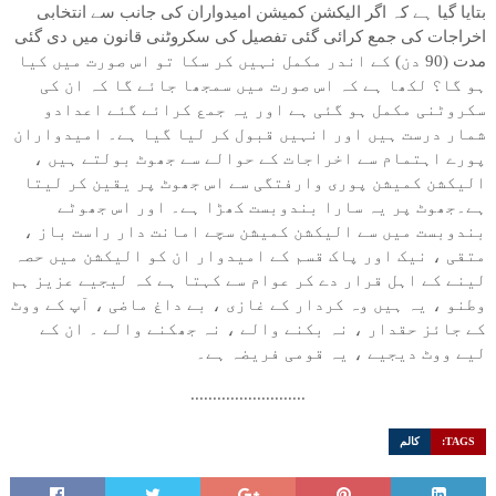
بتایا گیا ہے کہ اگر الیکشن کمیشن امیدواران کی جانب سے انتخابی
اخراجات کی جمع کرائی گئی تفصیل کی سکروٹنی قانون میں دی گئی
مدت (90 دن) کے اندر مکمل نہیں کر سکا تو اس صورت میں کیا
ہو گا؟ لکھا ہے کہ اس صورت میں سمجھا جائے گا کہ ان کی
سکروٹنی مکمل ہو گئی ہے اور یہ جمع کرائے گئے اعدادو
شمار درست ہیں اور انہیں قبول کر لیا گیا ہے۔ امیدواران
پورے اہتمام سے اخراجات کے حوالے سے جھوٹ بولتے ہیں ،
الیکشن کمیشن پوری وارفتگی سے اس جھوٹ پر یقین کر لیتا
ہے۔جھوٹ پر یہ سارا بندوبست کھڑا ہے۔ اور اس جھوٹے
بندوبست میں سے الیکشن کمیشن سچے امانت دار راست باز ،
متقی ، نیک اور پاک قسم کے امیدوار ان کو الیکشن میں حصہ
لینے کے اہل قرار دے کر عوام سے کہتا ہے کہ لیجیے عزیز ہم
وطنو ، یہ ہیں وہ کردار کے غازی ، بے داغ ماضی ، آپ کے ووٹ
کے جائز حقدار ، نہ بکنے والے ، نہ جھکنے والے ۔ ان کے
لیے ووٹ دیجیے ، یہ قومی فریضہ ہے۔
..........................
TAGS:
کالم