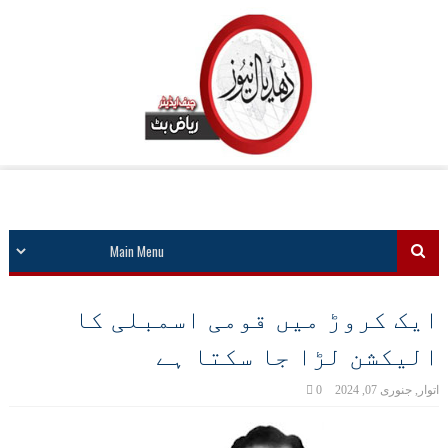
ایک کروڑ میں قومی اسمبلی کا
الیکشن لڑا جا سکتا ہے
اتوار, جنوری 07, 2024
0