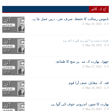
آج کے کالم
ناموس رسالت کا تحفظ، صرف نعرے نہیں عمل چاہیے
May 29, 2025
0
عزت دینے والی رب کی ذات ہے
May 28, 2025
0
جھوٹے بھارت کے منہ پر سچ کا طمانچہ
May 27, 2025
0
فتنہ کے مقابل، صف آرا قوم
May 26, 2025
0
بھارت کا شور، اندرونی خوف کی گواہی
May 25, 2025
0