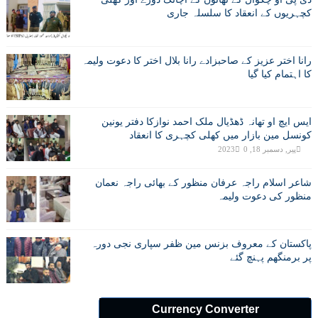
کچہریوں کے انعقاد کا سلسلہ جاری
رانا اختر عزیز کے صاحبزادے رانا بلال اختر کا دعوت ولیمہ
کا اہتمام کیا گیا
ایس ایچ او تھانہ ڈھڈیال ملک احمد نوازکا دفتر یونین
کونسل مین بازار میں کھلی کچہری کا انعقاد
پیر, دسمبر 18, 2023
0
شاعر اسلام راجہ عرفان منظور کے بھائی راجہ نعمان
منظور کی دعوت ولیمہ
پاکستان کے معروف بزنس مین ظفر سپاری نجی دورہ
پر برمنگھم پہنچ گئے
Currency Converter