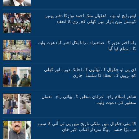
ایس ایچ او تھانہ ڈھڈیال ملک احمد نوازکا دفتر یونین
کونسل مین بازار میں کھلی کچہری کا انعقاد
رانا اختر عزیز کے صاحبزادے رانا بلال اختر کا دعوت ولیمہ
کا اہتمام کیا گیا
ڈی پی او چکوال کے تھانوں کے اچانک دورے اور کھلی
کچہریوں کے انعقاد کا سلسلہ جاری
شاعر اسلام راجہ عرفان منظور کے بھائی راجہ نعمان
منظور کی دعوت ولیمہ
19 مئی چکوال میں ملکی تاریخ میں پی ٹی آئی کا سب
سے بڑا جلسہ ہوگا سردار آفتاب اکبر خان