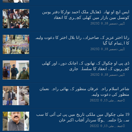
ایس ایچ او تھانہ ڈھڈیال ملک احمد نوازکا دفتر یونین
کونسل مین بازار میں کھلی کچہری کا انعقاد
پیر, دسمبر 18, 2023
0
رانا اختر عزیز کے صاحبزادے رانا بلال اختر کا دعوت ولیمہ
کا اہتمام کیا گیا
پیر, دسمبر 18, 2023
0
ڈی پی او چکوال کے تھانوں کے اچانک دورے اور کھلی
کچہریوں کے انعقاد کا سلسلہ جاری
پیر, دسمبر 18, 2023
0
شاعر اسلام راجہ عرفان منظور کے بھائی راجہ نعمان
منظور کی دعوت ولیمہ
جمعہ, مئی 13, 2022
0
19 مئی چکوال میں ملکی تاریخ میں پی ٹی آئی کا سب
سے بڑا جلسہ ہوگا سردار آفتاب اکبر خان
جمعہ, مئی 13, 2022
0