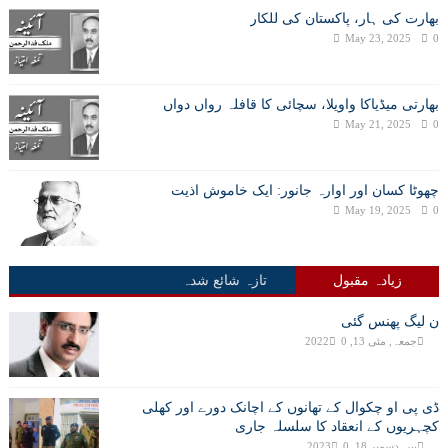
بھارت کی ہار، پاکستان کی للکار
May 23, 2025
0
بھارتی میڈیاکا واویلا، سچائی کا قافلہ رواں دواں
May 21, 2025
0
چھوٹا کسان اور اوارہ جانور: ایک خاموش اذیت
May 19, 2025
0
زیادہ مقبول
تازہ شائع شدہ
ن لیگ پھنس گئی
جمعہ, مئی 13, 2022
0
ڈی پی او چکوال کے تھانوں کے اچانک دورے اور کھلی
کچہریوں کے انعقاد کا سلسلہ جاری
پیر, دسمبر 18, 2023
0