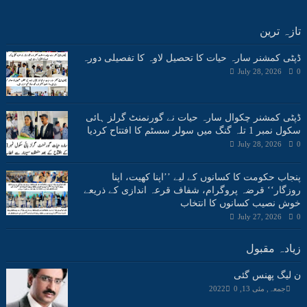
تازہ ترین
ڈپٹی کمشنر سارہ حیات کا تحصیل لاوہ کا تفصیلی دورہ
July 28, 2026
0
ڈپٹی کمشنر چکوال سارہ حیات نے گورنمنٹ گرلز ہائی
سکول نمبر 1 تلہ گنگ میں سولر سسٹم کا افتتاح کردیا
July 28, 2026
0
پنجاب حکومت کا کسانوں کے لیے ’’اپنا کھیت، اپنا
روزگار‘‘ قرضہ پروگرام، شفاف قرعہ اندازی کے ذریعے
خوش نصیب کسانوں کا انتخاب
July 27, 2026
0
زیادہ مقبول
ن لیگ پھنس گئی
جمعہ, مئی 13, 2022
0