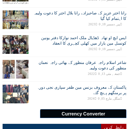
رانا اختر عزیز کے صاحبزادے رانا بلال اختر کا دعوت ولیمہ
کا اہتمام کیا گیا
پیر, دسمبر 18, 2023
0
ایس ایچ او تھانہ ڈھڈیال ملک احمد نوازکا دفتر یونین
کونسل مین بازار میں کھلی کچہری کا انعقاد
پیر, دسمبر 18, 2023
0
شاعر اسلام راجہ عرفان منظور کے بھائی راجہ نعمان
منظور کی دعوت ولیمہ
جمعہ, مئی 13, 2022
0
پاکستان کے معروف بزنس مین ظفر سپاری نجی دورہ
پر برمنگھم پہنچ گئے
منگل, مارچ 05, 2024
0
Currency Converter
رابطہ کریں