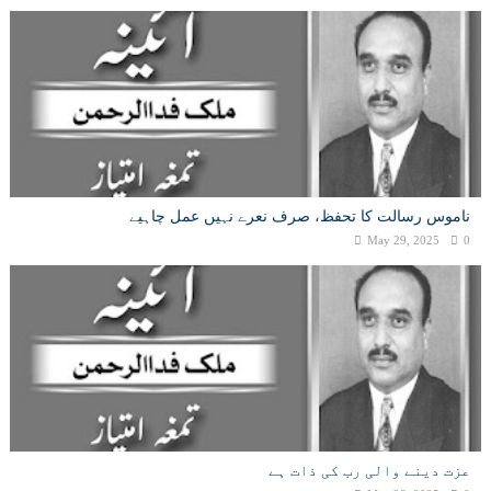
ناموس رسالت کا تحفظ، صرف نعرے نہیں عمل چاہیے
May 29, 2025
0
عزت دینے والی رب کی ذات ہے