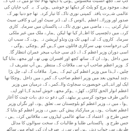
کپ سے کچھ انسیت محسوس ہوئی یا دیکھا بھالا لگا تو میں نے کپ کے
نیچے موجود پرچ کو پلٹ کر دیکھا تو خوشی ہوئی کہ یہ کپ جاپان کی
عالمی شہرت یافتہ کمپنی نوری تاکے کا تیار کردہ تھا جو دنیا بھر کے
صدور اور وزرائے اعظم ہائوس کے لیے ڈنر سیٹ اور ٹی و کافی سیٹ
تیار کرتی ہے ، ماضی میں نوری تاکے نے پاکستان میں سرمایہ کاری
کرنے میں دلچسپی کا اظہار کیا تھا لیکن ہمارے ملک میں غیر ملکی
سرمایہ کاروں کے لیے ابھی تک ون ونڈو آپریشن نہ ہونے کے سبب ان
کی درخواست بھی سرکاری فائلوں میں کہیں گم ہوچکی ہوگی ،
اسی دوران وزیر اعظم کے اے ڈی سی جناب میجر عمران انتظار گاہ
میں داخل ہوئے ان کے ساتھ کچھ اور افسران بھی تھے اور مجھے بتایا گیا
کہ وزیر اعظم صاحب آپ سے ملاقات کے منتظر ہیں آپ تشریف لے
چلیں ، لہذا میں وزیر اعظم کی ٹیم کے ہمراہ ملاقات کے لیے چل پڑا
،چند لمحوں بعد میں وزیر اعظم صاحب کے کمرے میں داخل ہوچکا تھا
ایک اور انتہائی خوبصورت سجاوٹ والےکمرے کے درمیان میں وزیر
اعظم انوار الحق کاکڑنے کھڑے ہوکر مجھے خوش آمدید کہا اور اپنے
دائیں طرف موجود کرسی پر بیٹھنے کی دعو ت دی ،بات چیت کا آغاز
ہوا ، میں نے وزیر اعظم کو بلوچستان سے تعلق ہونے اور نگراں وزیر
اعظم تعینات ہونے پر مبارکباد پیش کی ،میں نے وزیر اعظم کو بتایا کہ
جس طرح وہ اعتماد کے ساتھ عالمی لیڈروں سے ملاقاتیں کرتے ہیں ،
جس طرح وہ پاکستانی طلبا و طالبات کے سخت سوالوں کا مدلل
طریقے سے جواب دیتے ہیں اس سے نہ صرف ان کی عوام میں ساکھ