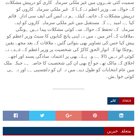
سمیت کئی شہروں میں غیر ملکی سرمایہ کاری کو درپیش مشکلات
کے حوالے سے وزیر اعظم نے کہا کہ غیر ملکی سرمایہ کاروں کو
درپیش مشکلات کے خاتمے کیلئے ہم نے ایس آئی ایف سی ادارہ قائم
کیا ہے امید ہے کہ مستقبل میں غیر ملکی سرمایہ کاروں کو اپنے
سرمایہ کے تحفظ کے حوالے سے کوئی مشکلات پیدا نہیں ہونگی
،ملاقات کے آخر میں ، میں نے اپنی پانچ کتابوں کا سیٹ وزیر اعظم کو
پیش کیا جس کی تصاویر بھی بنوائی گئیں ، ملاقات کے بعد مجھے یقین
ہوچکا تھا کہ انوار الحق کاکڑ کی شخصیت پر وزیر اعظم کے عہدے نے
کوئی اثر نہیں ڈالا ہے وہ پہلے بھی پر اعتماد، سادگی پسند اور اچھے
اخلاق کے مالک تھے جو آج بھی ان کی شخصیت کا خاصہ ہے جبکہ ملک
میں عام انتخابات کو طول دینے میں نہ ان کو دلچسپی ہے اور نہ ہی
کوئی خواہش۔
..........................
TAGS:
کالم
متعلقہ خبریں