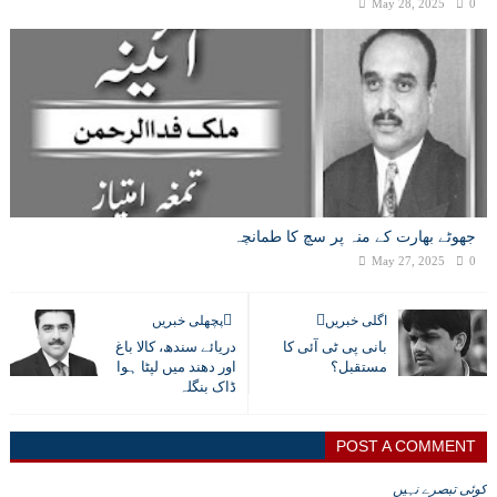
May 28, 2025
0
جھوٹے بھارت کے منہ پر سچ کا طمانچہ
May 27, 2025
0
اگلی خبریں
پچھلی خبریں
بانی پی ٹی آئی کا
دریائے سندھ، کالا باغ
مستقبل؟
اور دھند میں لپٹا ہوا
ڈاک بنگلہ
POST A COMMENT
کوئی تبصرے نہیں