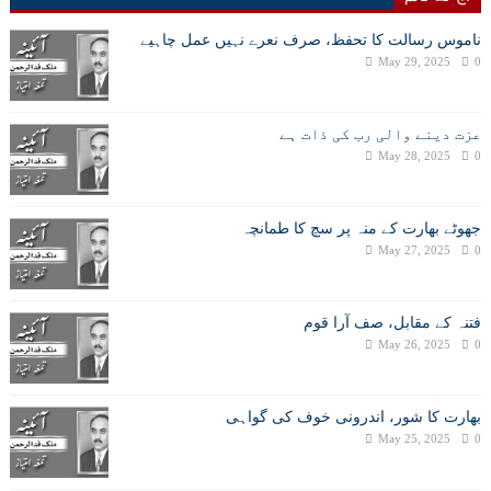
ناموس رسالت کا تحفظ، صرف نعرے نہیں عمل چاہیے
May 29, 2025
0
عزت دینے والی رب کی ذات ہے
May 28, 2025
0
جھوٹے بھارت کے منہ پر سچ کا طمانچہ
May 27, 2025
0
فتنہ کے مقابل، صف آرا قوم
May 26, 2025
0
بھارت کا شور، اندرونی خوف کی گواہی
May 25, 2025
0