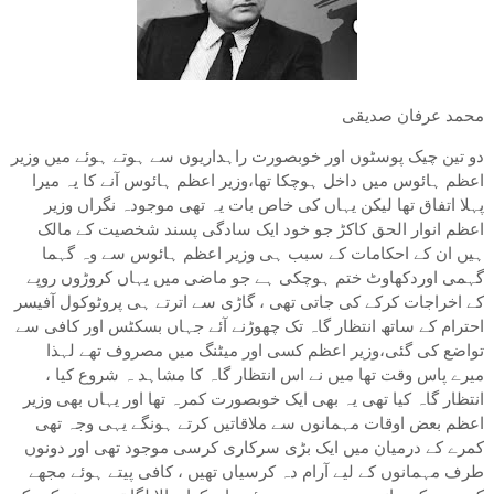
محمد عرفان صدیقی
دو تین چیک پوسٹوں اور خوبصورت راہداریوں سے ہوتے ہوئے میں وزیر
اعظم ہائوس میں داخل ہوچکا تھا،وزیر اعظم ہائوس آنے کا یہ میرا
پہلا اتفاق تھا لیکن یہاں کی خاص بات یہ تھی موجودہ نگراں وزیر
اعظم انوار الحق کاکڑ جو خود ایک سادگی پسند شخصیت کے مالک
ہیں ان کے احکامات کے سبب ہی وزیر اعظم ہائوس سے وہ گہما
گہمی اوردکھاوٹ ختم ہوچکی ہے جو ماضی میں یہاں کروڑوں روپے
کے اخراجات کرکے کی جاتی تھی ، گاڑی سے اترتے ہی پروٹوکول آفیسر
احترام کے ساتھ انتظار گاہ تک چھوڑنے آئے جہاں بسکٹس اور کافی سے
تواضع کی گئی،وزیر اعظم کسی اور میٹنگ میں مصروف تھے لہذا
میرے پاس وقت تھا میں نے اس انتظار گاہ کا مشاہد ہ شروع کیا ،
انتظار گاہ کیا تھی یہ بھی ایک خوبصورت کمرہ تھا اور یہاں بھی وزیر
اعظم بعض اوقات مہمانوں سے ملاقاتیں کرتے ہونگے یہی وجہ تھی
کمرے کے درمیان میں ایک بڑی سرکاری کرسی موجود تھی اور دونوں
طرف مہمانوں کے لیے آرام دہ کرسیاں تھیں ، کافی پیتے ہوئے مجھے