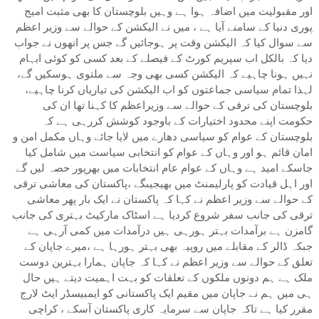
اور مقبولیت میں اضافہ ہوا ہے وہیں بلوچستان کا بھی مثبت امیج
پوری دنیا کے سامنے آیا ہے ، میں نے الیکشن کے حوالے سے وزیر اعظم
سے سوال کیا کہ الیکشن وقت پر ہوجائیں گے جس پر انھوں نے جواب
دیا کہ بالکل اب سپریم کورٹ کے فیصلے کے بعد کسی کو کوئی ابہام
نہیں ہونا چاہیے کہ الیکشن کسی بھی وجہ سے ملتوی ہوسکیں گے،
لہذا تمام سیاسی جماعتوں کو اب الیکشن کی تیاریاں کرنا چاہیے،
بلوچستان کی ترقی کے حوالے سے وزیراعظم کا کہنا تھا ان کی
حکومت اپنے محدود اختیارات کے باوجود کوشش کررہی ہے کہ
بلوچستان کے عوام کو سیاسی دھارے میں لایا جائے وہاں مکمل امن و
امان قائم ہو اور وہاں کے عوام کو انتخابی سیاست میں شامل کیا
جاسکے امید ہے وہاں کے عوام عام انتخابات میں بھرپور حصہ لیں گے
اور اہل قیادت کو پارلیمنٹ میں بھیجیںگے ،پاکستان کی معاشی ترقی
کے حوالے سے وزیر اعظم نے کہا کہ پاکستان نے ایک بار پھر معاشی
ترقی کی جانب سفر شروع کردیا ہے اسٹاک مارکیٹ بہتری کی جانب
گامزن ہے برآمدات بہتر ہورہی ہیں درآمدات میں کمی آرہی ہے
جبکہ ڈالر کے مقابلے میں روپیہ بھی بہتر ہورہا ہے ،میرے جاپان کے
تعلق کے حوالے سے وزیر اعظم نے کہا کہ جاپان ہمارا بہترین دوست
ملک ہے ہم دونوں ملکوں کے تعلقات کو بہت اہمیت دیتے ہیں حال
ہی میں ہم نے جاپان میں مقیم ایک پاکستانی کو ایمبیسڈر ایٹ لارج
مقرر کیا ہے تاکہ جاپان سے سرمایہ کاری پاکستان آسکے ، کراچی