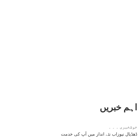
اہم خبریں
خوشخبری ۔ ۔ ۔
ڈھڈیال نیوزاب نئے انداز میں آپ کی خدمت
نئی خبر ایک لمحے میں آپ کے سامنے اسی جگہ پر موجود ہوگی