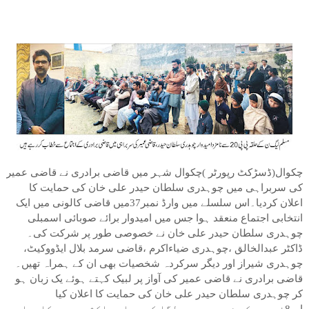
چکوال(ڈسڑکٹ رپورٹر )چکوال شہر میں قاضی برادری نے قاضی عمیر
کی سربراہی میں چوہدری سلطان حیدر علی خان کی حمایت کا
اعلان کردیا۔اس سلسلے میں وارڈ نمبر37میں قاضی کالونی میں ایک
انتخابی اجتماع منعقد ہوا جس میں امیدوار برائے صوبائی اسمبلی
چوہدری سلطان حیدر علی خان نے خصوصی طور پر شرکت کی۔
ڈاکٹر عبدالخالق ،چوہدری ضیاءاکرم ،قاضی سرمد بلال ایڈووکیٹ،
چوہدری شیراز اور دیگر سرکردہ شخصیات بھی ان کے ہمراہ تھیں۔
قاضی برادری نے قاضی عمیر کی آواز پر لبیک کہتے ہوئے یک زبان ہو
کر چوہدری سلطان حیدر علی خان کی حمایت کا اعلان کیا