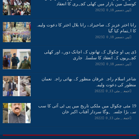
کونسل مین بازار میں کھلی کچہری کا انعقاد
پیر, دسمبر 18, 2023
0
رانا اختر عزیز کے صاحبزادے رانا بلال اختر کا دعوت ولیمہ
کا اہتمام کیا گیا
پیر, دسمبر 18, 2023
0
ڈی پی او چکوال کے تھانوں کے اچانک دورے اور کھلی
کچہریوں کے انعقاد کا سلسلہ جاری
پیر, دسمبر 18, 2023
0
شاعر اسلام راجہ عرفان منظور کے بھائی راجہ نعمان
منظور کی دعوت ولیمہ
جمعہ, مئی 13, 2022
0
19 مئی چکوال میں ملکی تاریخ میں پی ٹی آئی کا سب
سے بڑا جلسہ ہوگا سردار آفتاب اکبر خان
جمعہ, مئی 13, 2022
0