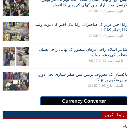
کونسل مین بازار میں کھلی کچہری کا انعقاد
پیر, دسمبر 18, 2023
0
رانا اختر عزیز کے صاحبزادے رانا بلال اختر کا دعوت ولیمہ
کا اہتمام کیا گیا
پیر, دسمبر 18, 2023
0
شاعر اسلام راجہ عرفان منظور کے بھائی راجہ نعمان
منظور کی دعوت ولیمہ
جمعہ, مئی 13, 2022
0
پاکستان کے معروف بزنس مین ظفر سپاری نجی دورہ
پر برمنگھم پہنچ گئے
منگل, مارچ 05, 2024
0
Currency Converter
رابطہ کریں
نام