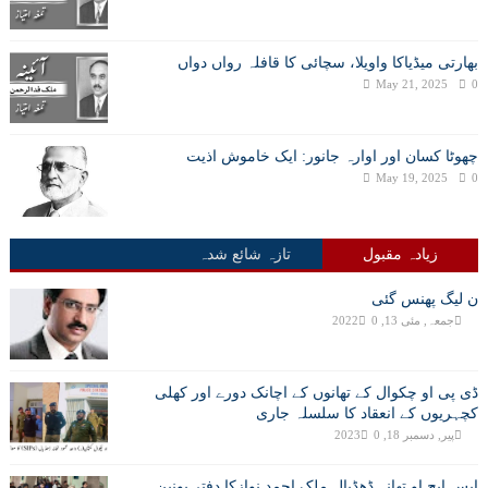
بھارتی میڈیاکا واویلا، سچائی کا قافلہ رواں دواں
May 21, 2025
0
چھوٹا کسان اور اوارہ جانور: ایک خاموش اذیت
May 19, 2025
0
زیادہ مقبول
تازہ شائع شدہ
ن لیگ پھنس گئی
جمعہ, مئی 13, 2022
0
ڈی پی او چکوال کے تھانوں کے اچانک دورے اور کھلی
کچہریوں کے انعقاد کا سلسلہ جاری
پیر, دسمبر 18, 2023
0
ایس ایچ او تھانہ ڈھڈیال ملک احمد نوازکا دفتر یونین