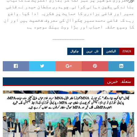
اور8فروری کو شیر پر مہر لگا کر بھاری اکثریت سے کامیاب
بنانے کی یقین دہانی کرائی۔چوہدری سلطان حیدر نے قاضی
عمیر اور قاضی برادری کا حمایت پر شکریہ ادا کیا۔واضع
رہے کہ قاضی محمدعمیر چکواال کی معروف شخصیت ہیں اور ان
کا وسیع حلقہ احباب اور بڑا ووٹ بینک موجود ہے
..........................
TAGS:
الیکشن
تازہ ترین
چکوال
متعلقہ خبریں