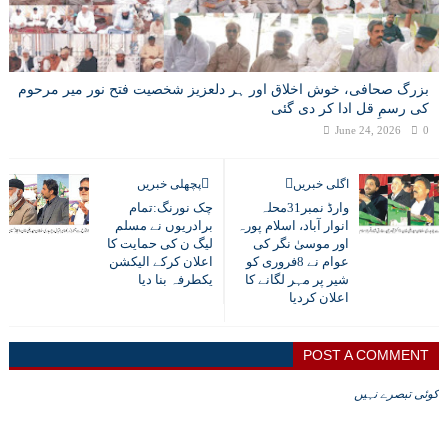
بزرگ صحافی، خوش اخلاق اور ہر دلعزیز شخصیت فتح نور میر مرحوم
کی رسمِ قل ادا کر دی گئی
June 24, 2026
0
اگلی خبریں
پچھلی خبریں
وارڈ نمبر31محلہ
چک نورنگ:تمام
انوار آباد، اسلام پورہ
برادریوں نے مسلم
اور موسیٰ نگر کی
لیگ ن کی حمایت کا
عوام نے 8فروری کو
اعلان کرکے الیکشن
شیر پر مہر لگانے کا
یکطرفہ بنا دیا
اعلان کردیا
POST A COMMENT
کوئی تبصرے نہیں