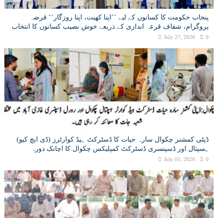
پنجاب حکومت کا کسانوں کے لیے ’’اپنا کھیت، اپنا روزگار‘‘ قرضہ
پروگرام، شفاف قرعہ اندازی کے ذریعے خوش نصیب کسانوں کا انتخاب
July 27, 2026
0
ڈپٹی کمشنر چکوال سارہ حیات کا ڈسٹرکٹ ہیڈ کوارٹرز (ڈی ایچ کیو)
ہسپتال اور ڈسپنسری ڈسٹرکٹ کمپلیکس چکوال کا اچانک دورہ
July 01, 2026
0