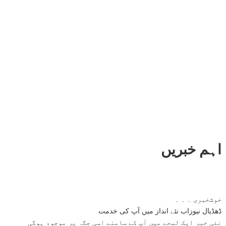
اہم خبریں
خوشخبری ۔ ۔ ۔
ڈھڈیال نیوزاب نئے انداز میں آپ کی خدمت
نئی خبر ایک لمحے میں آپ کے سامنے اسی جگہ پر موجود ہوگی