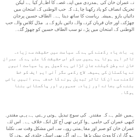
نے عمران خان کی ہمدردی میں اپنے غصے کا اظہار کیا ہے لیکن
تحریک انصاف کو یاد رکھنا چاہئے کہ حب الوطنی کے امتحان میں
دائیاں بازو ہمیشہ ریاست کا ساتھ دیتا ہے۔ الطاف حسین پرجان
چھڑکنے اور جان قربان کرنے والے دائیں بازو کے یہ مڈل کلاس والے حب
الوطنی کے امتحان میں پڑے تو سب الطاف حسین کو چھوڑ گئے۔
یہ بات یاد رکھنے کی ہے کہ سیاست میں حقیقت سے زیادہ
تاثر اہم ہوتا ہے ہمیں سب کو اس حقیقت کا علم ہے کہ عمران
خان نے وطن کیلئے جان لڑائی ہے کھیل ہو یا سیاست انہوں
نے پاکستان کی ہمیشہ لاج رکھی مگر آئی ایم ایف کو خط
لکھنے سے ان کا تاثر تبدیل ہونے کا خدشہ ہے، انہیں باغی
بننے کی بجائے اور زیادہ جمہوری اور پاکستانی بننا
ہوگا۔
ہمیں علم ہے کہ مقتدرہ کی سوچ تبدیل ہوتی رہتی ہے یہی مقتدرہ
کبھی عمران کی حامی ہوا کرتی تھی آج کل انکے خلاف ہے۔ اس لئے
عمران خان کو صبر اور مفاہمتی رویے سے اس مشکل وقت سے نکلنا
ہو گا، ان کا ووٹ بینک بڑھا ہے اور آگے بھی اسکے جلدی کم ہونے کا