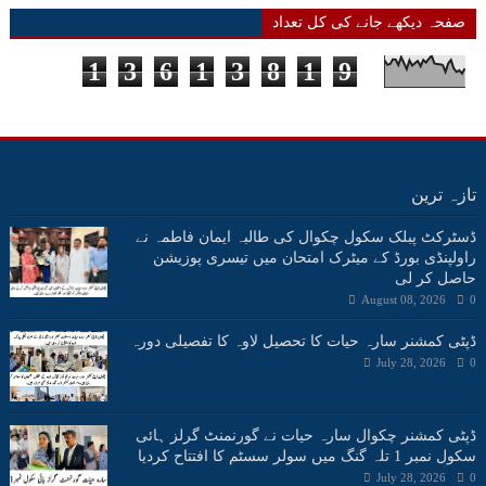
صفحہ دیکھے جانے کی کل تعداد
1
3
6
1
3
8
1
9
تازہ ترین
ڈسٹرکٹ پبلک سکول چکوال کی طالبہ ایمان فاطمہ نے
راولپنڈی بورڈ کے میٹرک امتحان میں تیسری پوزیشن
حاصل کر لی
August 08, 2026
0
ڈپٹی کمشنر سارہ حیات کا تحصیل لاوہ کا تفصیلی دورہ
July 28, 2026
0
ڈپٹی کمشنر چکوال سارہ حیات نے گورنمنٹ گرلز ہائی
سکول نمبر 1 تلہ گنگ میں سولر سسٹم کا افتتاح کردیا
July 28, 2026
0