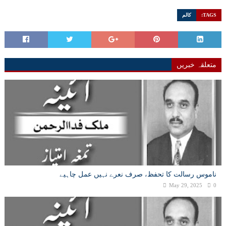
TAGS:
کالم
متعلقہ خبریں
ناموس رسالت کا تحفظ، صرف نعرے نہیں عمل چاہیے
May 29, 2025
0