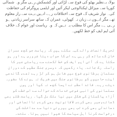
بولا، بےنظیر بھٹو کی فوج سے لڑائی اور کشمکش رہی مگر وہ شمالی
کوریا سے میزائل ٹیکنالوجی لیکر آئیں اور ایٹمی پروگرام کی حفاظت
کی۔ نواز شریف کے فوج سے اختلافات رہے انہیں بہت سے راز معلوم
تھے مگر انہوں نے زبان نہ کھولی، عمران کے ساتھ سراسر زیادتی ہو
رہی ہے مگر اس کا مطلب یہ نہیں کہ وہ ریاست اور عوام کے خلاف
آئی ایم ایف کو خط لکھیں۔
تحریک انصاف والے کہہ سکتے ہیں کہ ریاست جو کچھ عمران
خان کے ساتھ کر رہی ہے اس کا جواب دینا ضروری ہے اور ہو
سکتا ہے کہ آئی ایم ایف کو خط لکھنے سے ریاستی جبر کا
راستہ رک جائے۔ یاد رکھیں کہ دوسری جنگ عظیم کے دوران
مسلمان برطانوی فوج میں شامل ہو کر لڑ رہے تھے، گاندھی
اپنے حامیوں کو برطانوی جنگ میں شریک نہ ہونے کا مشورہ
دیتے رہے۔ قائد اعظم نے ایسا کچھ نہ کیا اور یوں
مسلمانوں کی انہی فوجی خدمات کے حوالے سے اس خطے کو
آزاد پاکستان کی شکل میں نیا ملک مل گیا۔ ریاست ظلم بھی
ڈھائے،جبر بھی کرے، لاقانونیت بھی کرے، ناانصافی اور
دھاندلی بھی کرے تب بھی بیرونی دنیا سے مداخلت کی
درخواست کرنا اہل سیاست کا شیوا نہیں ہوتا۔ متحدہ