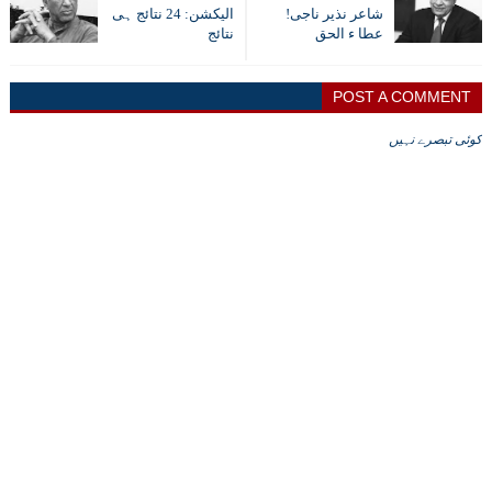
شاعر نذیر ناجی!
الیکشن: 24 نتائج ہی
عطا ء الحق
نتائج
POST A COMMENT
کوئی تبصرے نہیں