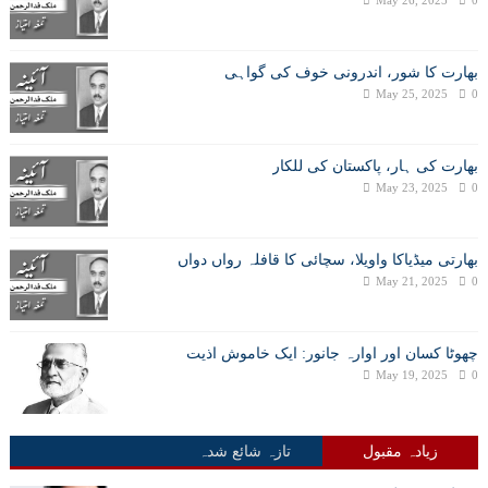
May 26, 2025
0
بھارت کا شور، اندرونی خوف کی گواہی
May 25, 2025
0
بھارت کی ہار، پاکستان کی للکار
May 23, 2025
0
بھارتی میڈیاکا واویلا، سچائی کا قافلہ رواں دواں
May 21, 2025
0
چھوٹا کسان اور اوارہ جانور: ایک خاموش اذیت
May 19, 2025
0
زیادہ مقبول
تازہ شائع شدہ