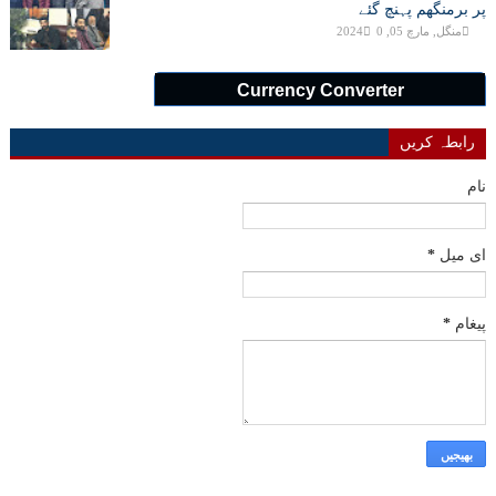
پر برمنگھم پہنچ گئے
منگل, مارچ 05, 2024
0
Currency Converter
رابطہ کریں
نام
ای میل
*
پیغام
*