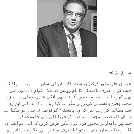
سہیل وڑائچ
عمران خان بطور کرکٹر ریاست پاکستان کی شان رہے ہیں۔ ورلڈ کپ
جیت کر نہ صرف پاکستان کا نام روشن کیا بلکہ عوام کے دلوں میں
بھی گھر بنا لیا۔ سیاست میں آئے تب بھی انکی شہرت مٹی سے جڑے
محب وطن پاکستانی کی رہی مگر اب کیا ہوا ہے کہ وہ آئی ایم ایف
سے مطالبہ کر رہے ہیں کہ وہ پاکستان کو قرضہ نہ دے۔ ہو سکتا ہے
کہ ان کا مقصد موجودہ مقتدرہ کو جھکانا اور نئی حکومت کو
جمہوری اقدار پر مجبور کرنا ہو۔ لیکن فرض کریں کہ آئی ایم ایف ان
کا یہ مطالبہ مان لیتی ہے تو کیا صرف مقتدرہ اور حکومت متاثر ہو