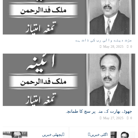
عزت دینے والی رب کی ذات ہے
May 28, 2025
0
جھوٹے بھارت کے منہ پر سچ کا طمانچہ
May 27, 2025
0
اگلی خبریں
پچھلی خبریں