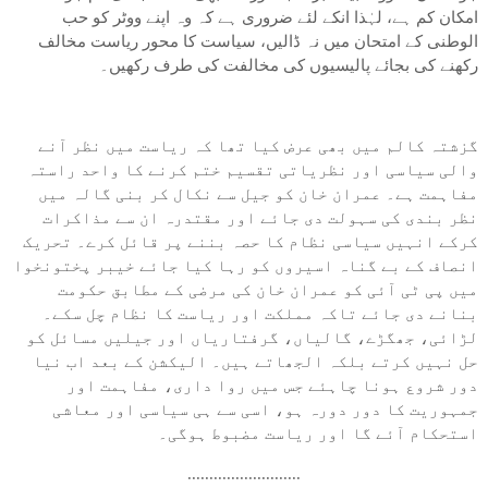
امکان کم ہے، لہٰذا انکے لئے ضروری ہے کہ وہ اپنے ووٹر کو حب
الوطنی کے امتحان میں نہ ڈالیں، سیاست کا محور ریاست مخالف
رکھنے کی بجائے پالیسیوں کی مخالفت کی طرف رکھیں۔
گزشتہ کالم میں بھی عرض کیا تھا کہ ریاست میں نظر آنے
والی سیاسی اور نظریاتی تقسیم ختم کرنے کا واحد راستہ
مفاہمت ہے۔ عمران خان کو جیل سے نکال کر بنی گالہ میں
نظر بندی کی سہولت دی جائے اور مقتدرہ ان سے مذاکرات
کرکے انہیں سیاسی نظام کا حصہ بننے پر قائل کرے۔ تحریک
انصاف کے بے گناہ اسیروں کو رہا کیا جائے خیبر پختونخوا
میں پی ٹی آئی کو عمران خان کی مرضی کے مطابق حکومت
بنانے دی جائے تاکہ مملکت اور ریاست کا نظام چل سکے۔
لڑائی، جھگڑے، گالیاں، گرفتاریاں اور جیلیں مسائل کو
حل نہیں کرتے بلکہ الجھاتے ہیں۔ الیکشن کے بعد اب نیا
دور شروع ہونا چاہئے جس میں روا داری، مفاہمت اور
جمہوریت کا دور دورہ ہو، اسی سے ہی سیاسی اور معاشی
استحکام آئے گا اور ریاست مضبوط ہوگی۔
..........................