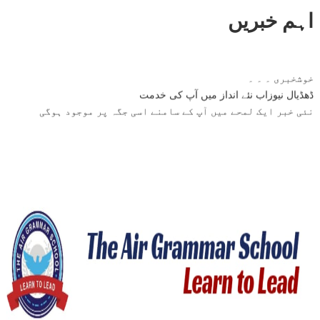
اہم خبریں
خوشخبری ۔ ۔ ۔
ڈھڈیال نیوزاب نئے انداز میں آپ کی خدمت
نئی خبر ایک لمحے میں آپ کے سامنے اسی جگہ پر موجود ہوگی