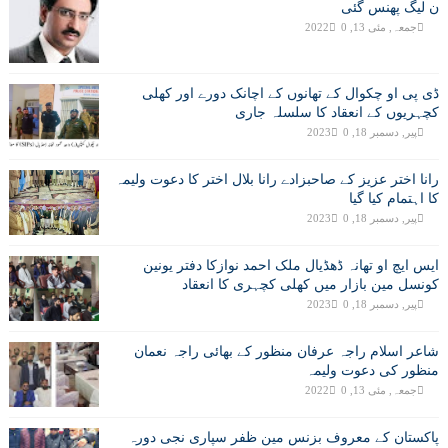
ن لیگ پھنس گئی
جمعہ, مئی 13, 2022
0
ڈی پی او چکوال کے تھانوں کے اچانک دورے اور کھلی
کچہریوں کے انعقاد کا سلسلہ جاری
پیر, دسمبر 18, 2023
0
رانا اختر عزیز کے صاحبزادے رانا بلال اختر کا دعوت ولیمہ
کا اہتمام کیا گیا
پیر, دسمبر 18, 2023
0
ایس ایچ او تھانہ ڈھڈیال ملک احمد نوازکا دفتر یونین
کونسل مین بازار میں کھلی کچہری کا انعقاد
پیر, دسمبر 18, 2023
0
شاعر اسلام راجہ عرفان منظور کے بھائی راجہ نعمان
منظور کی دعوت ولیمہ
جمعہ, مئی 13, 2022
0
پاکستان کے معروف بزنس مین ظفر سپاری نجی دورہ