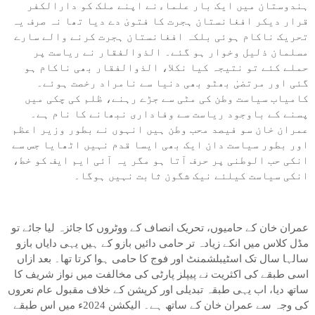
ہندوستان میں ایک بار علماءنے اپنے ملک کو دارالکفر
قرار دیکر افغانستان ہجرت کا فتویٰ دے دیا تھا نہ صرف یہ
تحریک ناکام ہوئی بلکہ افغانستان ہجرت کرنے والے سارے
مسلمان ذلیل وخوار ہو گئے۔ الذوالفقار نے ریاست پر
حملے کئے تو نتیجہ کیا نکلا، الذوالفقار بھی ناکام ہو
گئی اور مرتضیٰ بھٹو بھی دنیا سے نامراد رخصت ہوئے۔
کامیاب سیاست وطن کی مٹی سے جڑے رہنے، ظلم کی چکی میں
پسنے کے باوجود ریاست سے وفاداری نبھانے کا نام ہے۔
عمران خان سو فیصد محب وطن ہیں انہوں نے بطور وزیر اعظم
اور بطور سیاست دان ایک بھی ایسا قدم نہیں اٹھایا جس سے
انکی حب الوطنی پر حرف آتا ہو مگر یہ آئی ایم ایف کو خط،
انکی سیاست کیلئے نیک شگون ثابت نہیں ہوگا۔
عمران خان کے حامیوں، تحریک انصاف کے ووٹروں کا جائزہ لیا جائے تو
مڈل کلاس میں انکے زیادہ تر حامی دائیں بازو کے ہیں یہی دایاں بازو
سالہا سال تک اسٹیبلشمنٹ اور فوج کا حامی ہوا کرتا تھا۔ بعد ازاں
اسی طبقے کی اکثریت نے پیپلز پارٹی کی مخالفت میں نواز شریف کا
ساتھ دیا، اب یہی طبقہ تبدیلی اور کرپشن کے خلاف مقبول عام نعروں
کی وجہ سے عمران خان کے ساتھ ہے۔ الیکشن 2024ء میں اس طبقے