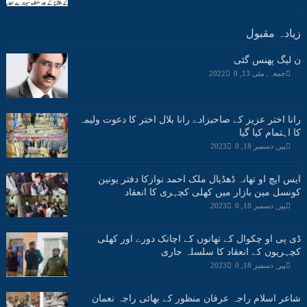
زیادہ مقبول
ن لیگ پھنس گئی
جمعہ, مئی 13, 2022
0
رانا اختر عزیز کے صاحبزادے رانا بلال اختر کا دعوت ولیمہ
کا اہتمام کیا گیا
پیر, دسمبر 18, 2023
0
ایس ایچ او تھانہ ڈھڈیال ملک احمد نوازکا دفتر یونین
کونسل مین بازار میں کھلی کچہری کا انعقاد
پیر, دسمبر 18, 2023
0
ڈی پی او چکوال کے تھانوں کے اچانک دورے اور کھلی
کچہریوں کے انعقاد کا سلسلہ جاری
پیر, دسمبر 18, 2023
0
شاعر اسلام راجہ عرفان منظور کے بھائی راجہ نعمان