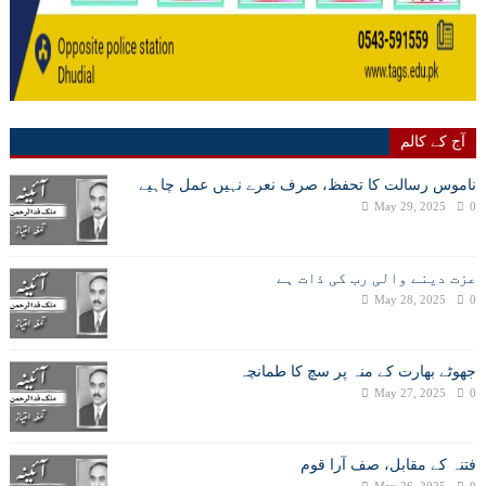
آج کے کالم
ناموس رسالت کا تحفظ، صرف نعرے نہیں عمل چاہیے
May 29, 2025
0
عزت دینے والی رب کی ذات ہے
May 28, 2025
0
جھوٹے بھارت کے منہ پر سچ کا طمانچہ
May 27, 2025
0
فتنہ کے مقابل، صف آرا قوم