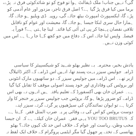
گی؟ نہیں جناب! ملک ڈیفالٹ ہوا تو فوج کو تو شائدکوئی فرق نہ پڑے،
برما میں کیا فرق پڑ گیا ہے؟ اصل فرق تاجر، مزدور اور عام آدمی کو
پڑے گا، ایکسپورٹ امپورٹ بیٹھ جائے گی، روپیہ ڈی ویلیو ہو جائے گا،
ہمارا حال سری لنکا جیسا ہو جائے گا، معیشت اور عوام کو ناقابل
تلافی نقصان پہنچا کر پی ٹی آئی کیا فائدہ لینا چاہتی ہے؟ فوراً یہ
فیصلہ واپس لیا جائے اس کے دفاع میں جو کچھ کہا جا رہا ہے اس میں
کوئی وزن نہیں۔
یادش بخیر، محترمہ بے نظیر بھٹو شہید کو شیکسپیئر کا سیاسی
ڈرامہ جولیس سیزر بہت پسند تھا، انہیں اس ڈرامے کے اکثر ڈائیلاگ
ازبر تھے۔ اس ڈرامے میں جولیس سیزر کے دو ساتھیوں مارک انٹونی
اور بروٹس کی وفاداری اور خود پسند اصولی موقف کا تقابل کیا گیا
ہے۔ عمران خان بھی آکسفورڈ کے تعلیم یافتہ ہیں انہوں نے بھی اس
ڈرامے کو ضرور پڑھا ہو گا، بروٹس جب جولیس سیزر پر خنجر کا وار
کرتا ہے تو ایوان نمائندگان کی سیڑھیوں پر گرتے گرتے سیزر اپنے
دوست بروٹس کو اس کی بے وفائی پر یہ ضرب المثل فقرہ کہتا ہے
کہ YOU TOO BRUTUS یہی فقرہ عمران خان کیلئے ہے کہ ان جیسا
محب وطن، ریاست اور عوام کے خلاف اس حد تک کیوں جائے؟ بھٹو
پھانسی کے تختے پر جھول گیا مگر ایٹمی پروگرام کے خلاف ایک لفظ نہ