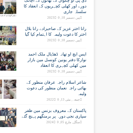
ڈی پی او چکوال کے تھانوں کے اچانک
دورے اور کھلی کچہریوں کے انعقاد کا
سلسلہ جاری
پیر, دسمبر 18, 2023
0
رانا اختر عزیز کے صاحبزادے رانا بلال
اختر کا دعوت ولیمہ کا اہتمام کیا گیا
پیر, دسمبر 18, 2023
0
ایس ایچ او تھانہ ڈھڈیال ملک احمد
نوازکا دفتر یونین کونسل مین بازار
میں کھلی کچہری کا انعقاد
پیر, دسمبر 18, 2023
0
شاعر اسلام راجہ عرفان منظور کے
بھائی راجہ نعمان منظور کی دعوت
ولیمہ
جمعہ, مئی 13, 2022
0
پاکستان کے معروف بزنس مین ظفر
سپاری نجی دورہ پر برمنگھم پہنچ گئے
منگل, مارچ 05, 2024
0