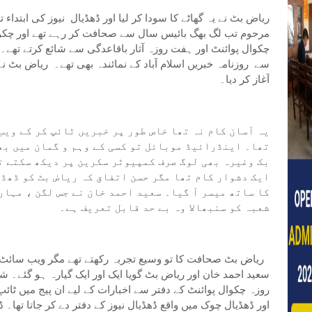
ریاض بٹ نے یہ گھاٹے کا سودا کر لیا اور ڈھڈیال نیوز کی ابتد
مرحوم تب لگ بھگ بائیس سال سے صحافت کر رہے تھے اور چکوا
چکوال پوائنٹ اور ہفت روزہ آثار باقاعدگی سے شائع کرتے تھے
آغاز کر دیا۔
یہ آسان کام نہ تھا خاص طور پر خبریں ٹائپ کر کے ویب
تھا۔ اینڈرائیڈ موبائل تو کسی کے وہم و گمان میں بھ
بک وغیرہ بھی لوگ صرف کمپیوٹر سکرین پر دیکھ سکتے ت
ایک دشوار کام تھا مگر حسن اتفاق کہ ریاض بٹ کو ڈھڈ
کا ساتھ میسر آ گیا۔ سعید احمد خان نے جس لگن ، مہار
شعبہ کو سنبھالا وہ بے حد قابل تعریف ہے۔
ریاض بٹ صحافت کا تو وسیع تجربہ رکھتے تھے مگر ویب سائٹ چ
سعید احمد خان اور ریاض بٹ گویا ایک اور ایک گیارہ ہو گئے۔ شا
روزہ چکوال پوائنٹ کے دفتر سے اخبارات کے لیے ان پیج میں ٹائپ
اور ڈھڈیال چوک میں واقع ڈھڈیال نیوز کے دفتر دے کر جاتا تھا۔ ڈ