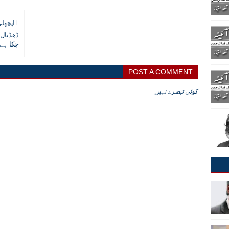
پچھلی
ڈھڈیال 
چکا ہے
POST A COMMENT
کوئی تبصرے نہیں