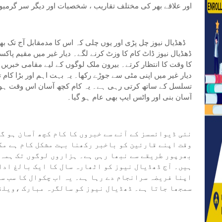
اور علاقے بھر کی مختلف تقاریب ، شخصیات اور دیگر سر گرمیو
ڈھڈیال نیوز چل پڑی اور یوں چلی کہ اس کا مدمقابل آج تک بھ
ڈھڈیال نیوز ڈاٹ کام کا وزٹ کرنے لگے۔ دیار غیر میں مقیم پاک
کا وقت کا انتظار کرتے۔ بیرون ملک لوگوں کے لیے مقامی خبریں 
دیار غیر میں اپنی مٹی سے جوڑے رکھا۔ یہ بہت اہم اور بڑا کام 
تسلسل کے ساتھ کرتی رہی ہے۔ یہ کام کچھ آسان اس وقت ہوا جب
آسان بنی اور واٹس ایپ بھی عام ہو گیا۔
نئی ڈیوائسسز کے آنے سے خبروں کا کام کچھ آسان ہو گی
وقت اپنے قارئین کو باخبر رکھنا بہت مشکل کام ہے مگ
بھرپور طریقے سے نبھا رہی ہے۔ ہزاروں لوگوں تک ہمہ 
ہیں۔ آج ڈھڈیال نیوز کو اٹھارہ سال کا ایک بالغ ادار
اپنا فریضہ سرانجام دے رہا ہے۔ یہ اب چکوال کا سب س
سمجھا جاتا ہے۔ ڈھڈیال نیوز کو سالگرہ مبارک ،ویلڈ