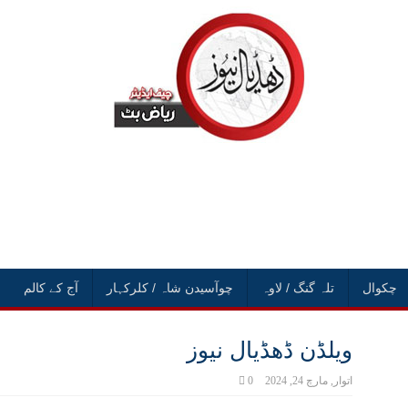
چکوال
تلہ گنگ / لاوہ
چوآسیدن شاہ / کلرکہار
آج کے کالم
ویلڈن ڈھڈیال نیوز
اتوار, مارچ 24, 2024
0