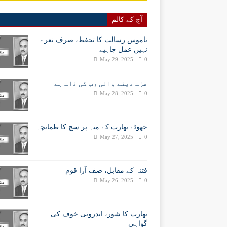
آج کے کالم
ناموس رسالت کا تحفظ، صرف نعرے
نہیں عمل چاہیے
May 29, 2025
0
عزت دینے والی رب کی ذات ہے
May 28, 2025
0
جھوٹے بھارت کے منہ پر سچ کا طمانچہ
May 27, 2025
0
فتنہ کے مقابل، صف آرا قوم
May 26, 2025
0
بھارت کا شور، اندرونی خوف کی
گواہی