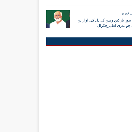
 خبریں
نیوز تارکین وطن کے دل کی آواز بن
،چوہدری اظہرچکرال