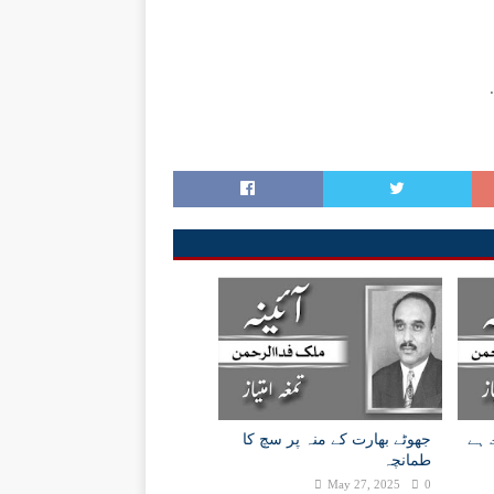
 ہے
جھوٹے بھارت کے منہ پر سچ کا
طمانچہ
May 27, 2025
0