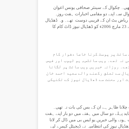
اء تھی۔ چکوال کے سینئر صحافی یونس اعوان
ل سے اپنے دو مقامی اخبارات ہفت روزہ
۔ ریاض بٹ ان کے قریبی دوست تھے۔ وہ ڈھڈیال
سے روزنامہ خبریں اسلام آباد کے نمائندہ بھی تھے۔ ریاض بٹ نے 23 مارچ 2006ء کو ڈھڈیال نیوز ڈاٹ کام کا
 سائٹ پر پوسٹ کرنا خاصا دشوار کام
ی نہ تھے۔ ویب سائٹس، یو ٹیوب اور فیس
ھے۔ روزانہ خبریں ویب سائٹ پر لگانا
یال سے تعلق رکھنے والے سعید احمد خان
ت اور محنت سے ڈھڈیال نیوز کے تکنیکی
لانا ظاہر ہے ان کے بس کی بات نہ تھی۔
ید پہلے دو سال میں ہفتے میں دو بار اپنے ہفت
 ہونے والی خبریں یو ایس بی میں ڈال کر لاتا
ھڈیال نیوز کی انتظامیہ نے ڈیجیٹل کیمرے لیے