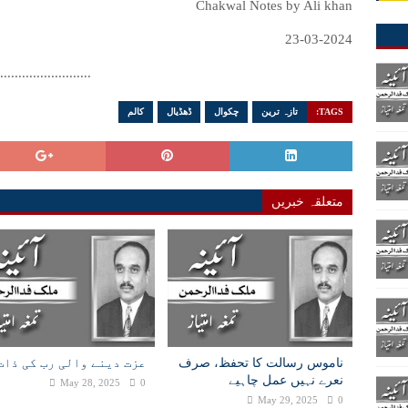
Chakwal Notes by Ali khan
23-03-2024
..........................
TAGS:
تازہ ترین
چکوال
ڈھڈیال
کالم
متعلقہ خبریں
ناموس رسالت کا تحفظ، صرف
عزت دینے والی رب کی ذات
نعرے نہیں عمل چاہیے
May 28, 2025
0
May 29, 2025
0