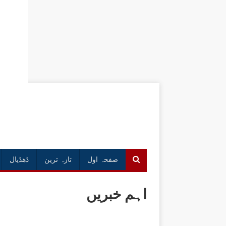
صفحہ اول
تازہ ترین
ڈھڈیال
اہم خبریں