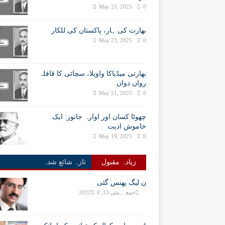
May 25, 2025
0
بھارت کی ہار، پاکستان کی للکار
May 23, 2025
0
بھارتی میڈیاکا واویلا، سچائی کا قافلہ
رواں دواں
May 21, 2025
0
چھوٹا کسان اور اوارہ جانور: ایک
خاموش اذیت
May 19, 2025
0
زیادہ مقبول
تازہ شائع شدہ
ن لیگ پھنس گئی
جمعہ, مئی 13, 2022
0