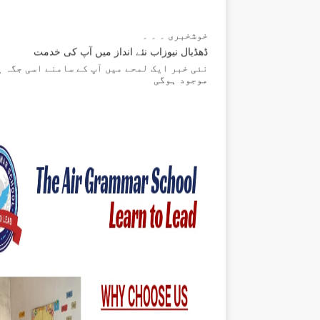
خوشخبری ۔ ۔ ۔
ڈھڈیال نیوزاب نئے انداز میں آپ کی خدمت
نئی خبر ایک لمحے میں آپ کے سامنے اسی جگہ پ
موجود ہوگی