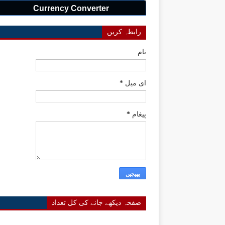
Currency Converter
رابطہ کریں
نام
ای میل
*
پیغام
*
صفحہ دیکھے جانے کی کل تعداد