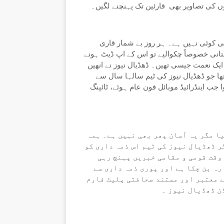
ں کی تصاویر بھی قارئین تک پہنچنے لگیں۔
ی کوئی نہیں ہے۔ ہر روز بے شمار قاری
ستانی خصوصاً چکوالیے تو اس کے اپ ڈیٹ ہونے
ایک نعمت جیسی تھیں۔ ڈھڈیال نیوز نے انھیں
تھا جو ڈھڈیال نیوز کی ٹیم سالہا سال سے
 اینڈرائیڈ موبائل فون عام ہوئے، ٹائپنگ
ا مگر یہ آسان پھر بھی نہیں ہے۔ ہمہ
ر ڈھڈیال نیوز کی ٹیم اس ذمہ داری کو
وقت قومی و مقامی خبریں پہنچ رہی
ہ بن چکا ہے اور پوری ذمہ داری سے
ے معتبر اور مستند صحافتی پلیٹ فارم
ن ڈھڈیال نیوز ۔