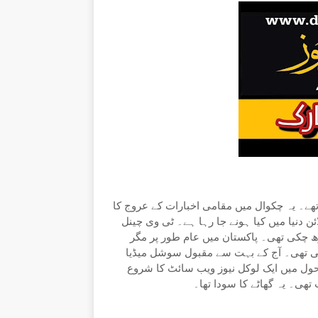
 تھے۔ یہ چکوال میں مقامی اخبارات کے عروج کا
ئن دنیا میں کیا ہونے جا رہا ہے۔ ٹی وی چینل
ڑھ چکی تھی۔ پاکستان میں عام طور پر مگر
ی تھی۔ آج کے بہت سے مقبول سوشل میڈیا
احول میں ایک لوکل نیوز ویب سائٹ کا شروع
تھی۔ یہ گھاٹے کا سودا تھا۔