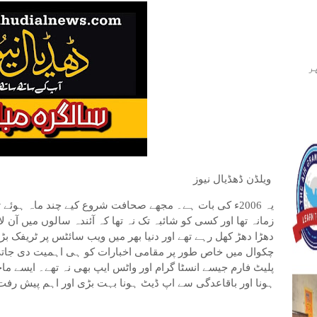
ر
ویلڈن ڈھڈیال نیوز
یہ 2006ء کی بات ہے۔ مجھے صحافت شروع کیے چند ماہ ہوئے
زمانہ تھا اور کسی کو شائبہ تک نہ تھا کہ آئندہ سالوں میں آن لا
دھڑا دھڑ کھل رہے تھے اور دنیا بھر میں ویب سائٹس پر ٹریفک ب
چکوال میں خاص طور پر مقامی اخبارات کو ہی اہمیت دی جات
پلیٹ فارم جیسے انسٹا گرام اور واٹس ایپ بھی نہ تھے۔ ایسے م
ہونا اور باقاعدگی سے اپ ڈیٹ ہونا بہت بڑی اور اہم پیش رفت 