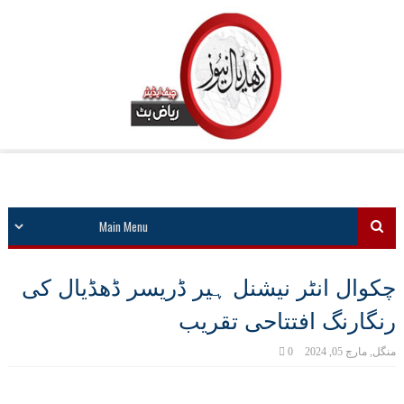
چکوال انٹر نیشنل ہیر ڈریسر ڈھڈیال کی
رنگارنگ افتتاحی تقریب
منگل, مارچ 05, 2024
0