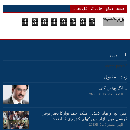
صفحہ دیکھے جانے کی کل تعداد
1
3
6
1
9
3
9
3
تازہ ترین
3/recent-posts
زیادہ مقبول
ن لیگ پھنس گئی
جمعہ, مئی 13, 2022
0
ایس ایچ او تھانہ ڈھڈیال ملک احمد نوازکا دفتر یونین
کونسل مین بازار میں کھلی کچہری کا انعقاد
پیر, دسمبر 18, 2023
0