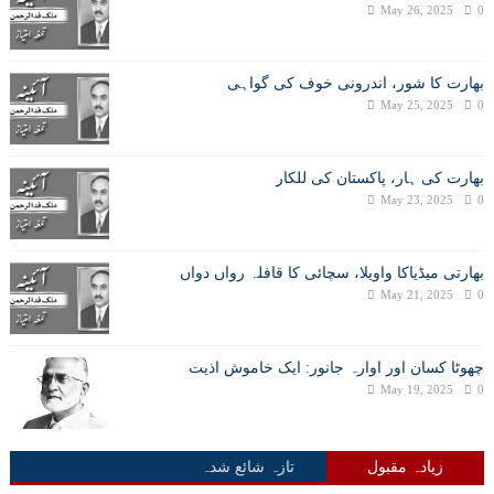
May 26, 2025
0
بھارت کا شور، اندرونی خوف کی گواہی
May 25, 2025
0
بھارت کی ہار، پاکستان کی للکار
May 23, 2025
0
بھارتی میڈیاکا واویلا، سچائی کا قافلہ رواں دواں
May 21, 2025
0
چھوٹا کسان اور اوارہ جانور: ایک خاموش اذیت
May 19, 2025
0
زیادہ مقبول
تازہ شائع شدہ