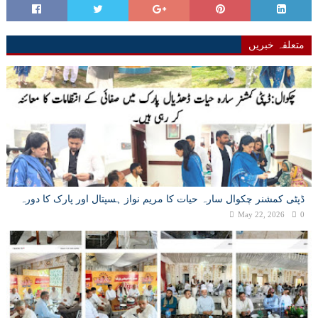
متعلقہ خبریں
ڈپٹی کمشنر چکوال سارہ حیات کا مریم نواز ہسپتال اور پارک کا دورہ
May 22, 2026
0