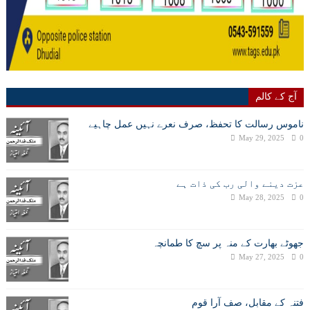
آج کے کالم
ناموس رسالت کا تحفظ، صرف نعرے نہیں عمل چاہیے
May 29, 2025
0
عزت دینے والی رب کی ذات ہے
May 28, 2025
0
جھوٹے بھارت کے منہ پر سچ کا طمانچہ
May 27, 2025
0
فتنہ کے مقابل، صف آرا قوم