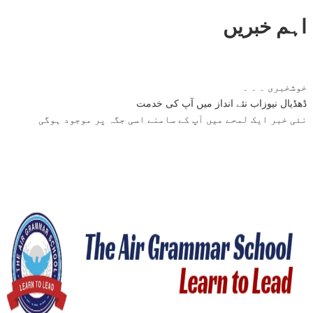
اہم خبریں
خوشخبری ۔ ۔ ۔
ڈھڈیال نیوزاب نئے انداز میں آپ کی خدمت
نئی خبر ایک لمحے میں آپ کے سامنے اسی جگہ پر موجود ہوگی