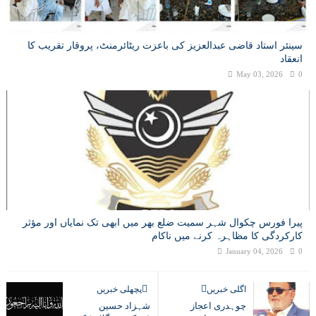
سینئر استاد قاضی عبدالعزیز کی باعزت ریٹائرمنٹ، پروقار تقریب کا
انعقاد
May 03, 2026
0
پیرا فورس چکوال شہر سمیت ضلع بھر میں ابھی تک نمایاں اور مؤثر
کارکردگی کا مظاہرہ کرنے میں ناکام
January 04, 2026
0
اگلی خبریں
پچھلی خبریں
چوہدری اعجاز
شہزاد حسین