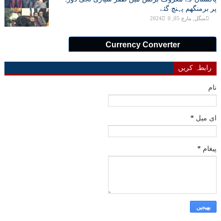
پر برمنگھم پہنچ گئے
منگل, مارچ 05, 2024
0
Currency Converter
رابطہ کریں
نام
ای میل
*
پیغام
*