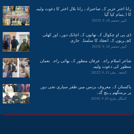
رانا اختر عزیز کے صاحبزادے رانا بلال اختر کا دعوت ولیمہ
کا اہتمام کیا گیا
پیر, دسمبر 18, 2023
0
ڈی پی او چکوال کے تھانوں کے اچانک دورے اور کھلی
کچہریوں کے انعقاد کا سلسلہ جاری
پیر, دسمبر 18, 2023
0
شاعر اسلام راجہ عرفان منظور کے بھائی راجہ نعمان
منظور کی دعوت ولیمہ
جمعہ, مئی 13, 2022
0
پاکستان کے معروف بزنس مین ظفر سپاری نجی دورہ
پر برمنگھم پہنچ گئے
منگل, مارچ 05, 2024
0