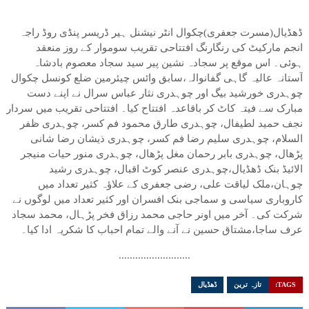
ڈھڈیال(مسرت جعفری)چکوال انٹر نیشنل ہیر ڈریسر پنڈی روڈ راجہ
انجم مارکیٹ کی رنگارنگ افتتاحی تقریب سوموار کے روز منعقد
ہوئی۔ اس موقع پر سجادہ نشین پیر سید سجاد معصوم بادشاہ
آستانہ عالیہ گاہی گفانوالہ،سابق وائس چیئرمین ضلع کونسل چکوال
چوہدری خورشید بیگ اور چوہدری نثار عباس سرال نے اپنے دست
مبارک سے فیتہ کاٹ کر باقاعدہ افتتاح کیا۔ افتتاحی تقریب میں سردار
نجف حمید لطیفال، چوہدری طارق محمود فم کسر، چوہدری ظفر
السلام، چوہدری سلیم رضا فم کسر، چوہدری ذیشان رضا شانی
پڑھال، چوہدری بابر رحمان مغل پڑھال، چوہدری منور حیات منیجر
الائیڈ بنک ڈھڈیال،چوہدری عنصر کوٹ اقبال، چوہدری رشید
چوہان،ملک لیاقت علی، رضی جعفری کے علاؤہ کثیر تعداد میں
کاروباری سیاسی و سماجی بنک افسران اور کثیر تعداد میں لوگوں نے
شرکت کی۔ آخر میں اونر حاجی محمد رزاق فخر پڑہال، محمد سجاد
عرف ساجا،مشتاق حسین نے آنے والے تمام احباب کا شکریہ ادا کیا۔
..........................
TAGS:
تازہ ترین
ڈھڈیال