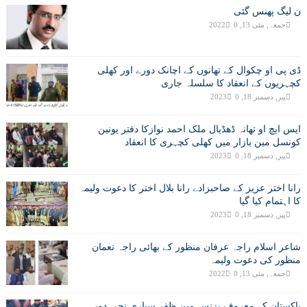
ن لیگ پھنس گئی
جمعہ, مئی 13, 2022
0
ڈی پی او چکوال کے تھانوں کے اچانک دورے اور کھلی
کچہریوں کے انعقاد کا سلسلہ جاری
پیر, دسمبر 18, 2023
0
ایس ایچ او تھانہ ڈھڈیال ملک احمد نوازکا دفتر یونین
کونسل مین بازار میں کھلی کچہری کا انعقاد
پیر, دسمبر 18, 2023
0
رانا اختر عزیز کے صاحبزادے رانا بلال اختر کا دعوت ولیمہ
کا اہتمام کیا گیا
پیر, دسمبر 18, 2023
0
شاعر اسلام راجہ عرفان منظور کے بھائی راجہ نعمان
منظور کی دعوت ولیمہ
جمعہ, مئی 13, 2022
0
پاکستان کے معروف بزنس مین ظفر سپاری نجی دورہ