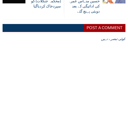
حسین منہاس عمرہ
(محکمہ جنگلات) کو
کی ادائیگی کے بعد
سپردخاک کردیاگیا
دوبئی پہنچ گئے
POST A COMMENT
کوئی تبصرے نہیں