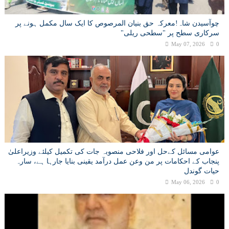
چوآسیدن شاہ!معرکہ حق بنیان المرصوص کا ایک سال مکمل ہونے پر
سرکاری سطح پر "سطحی ریلی"
May 07, 2026
0
عوامی مسائل کےحل اور فلاحی منصوبہ جات کی تکمیل کیلئے وزیراعلیٰ
پنجاب کے احکامات پر من وعن عمل درآمد یقینی بنایا جارہا ہے، سارہ
حیات گوندل
May 06, 2026
0