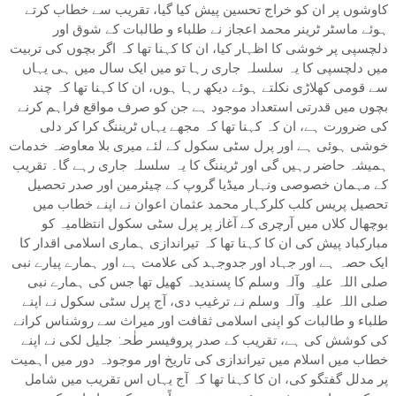
کاوشوں پر ان کو خراج تحسین پیش کیا گیا، تقریب سے خطاب کرتے
ہوئے ماسٹر ٹرینر محمد اعجاز نے طلباء و طالبات کے شوق اور
دلچسپی پر خوشی کا اظہار کیا، ان کا کہنا تھا کہ اگر بچوں کی تربیت
میں دلچسپی کا یہ سلسلہ جاری رہا تو میں ایک سال میں ہی یہاں
سے قومی کھلاڑی نکلتے ہوئے دیکھ رہا ہوں، ان کا کہنا تھا کہ چند
بچوں میں قدرتی استعداد موجود ہے جن کو صرف مواقع فراہم کرنے
کی ضرورت ہے، ان کہ کہنا تھا کہ مجھے یہاں ٹریننگ کرا کر دلی
خوشی ہوئی ہے اور پرل سٹی سکول کے لئے میری بلا معاوضہ خدمات
ہمیشہ حاضر رہیں گی اور ٹریننگ کا یہ سلسلہ جاری رہے گا۔ تقریب
کے مہمان خصوصی ونہار میڈیا گروپ کے چیئرمین اور صدر تحصیل
تحصیل پریس کلب کلرکہار محمد عثمان اعوان نے اپنے خطاب میں
بوچھال کلاں میں آرچری کے آغاز پر پرل سٹی سکول انتظامیہ کو
مبارکباد پیش کی ان کا کہنا تھا کہ تیراندازی ہماری اسلامی اقدار کا
ایک حصہ ہے اور جہاد اور جدوجہد کی علامت ہے اور ہمارے پیارے نبی
صلی اللہ علیہ وآلہ وسلم کا پسندیدہ کھیل تھا جس کی ہمارے نبی
صلی اللہ علیہ وآلہ وسلم نے ترغیب دی، آج پرل سٹی سکول نے اپنے
طلباء و طالبات کو اپنی اسلامی ثقافت اور میراث سے روشناس کرانے
کی کوشش کی ہے، تقریب کے صدر پروفیسر طٰحہٰ جلیل لکی نے اپنے
خطاب میں اسلام میں تیراندازی کی تاریخ اور موجودہ دور میں اہمیت
پر مدلل گفتگو کی، ان کا کہنا تھا کہ آج یہاں اس تقریب میں شامل