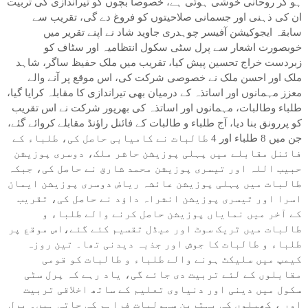
ہو کر روحانی خوشی ہوئی ہے، خصوصاً بچوں کو تیراندازی کی تربیت
ان کی ذہنی اور جسمانی صلاحیتوں کو فروغ دے گی، تقریب سے
سابقہ ایجوکیشن آفیسر چوہدری جاوید شاد نے اپنے تقریر میں
خوبصورت اشعار سے پرل سٹی سکول انتظامیہ اور سٹاف کو
زبردست خراج تحسین پیش کیا، تقریب میں ملک حفیظ ساگر، شاہد
ملک اور احسن ملک نے خصوصی شرکت کی، اس موقع پر آنے والے
معزز مہمانوں اور اساتذہ کے درمیان بھی تیراندازی کا مقابلہ کرایا گیا،
طلباء وطالبات، مہمانوں اور اساتذہ کی بھرپور شرکت نے اس تقریب
کو پررونق بنا دیا، آج طلباء و طالبات کے فائنل راؤنڈ مقابلے کروائے گئے،
جن میں 8 طلباء اور 4 طالبات نے کامیابی حاصل کی، طلباء کے
فائنل مقابلے میں پہلی پوزیشن حاشر ملک، دوسری پوزیشن
حبیب اللہ اور تیسری پوزیشن محمد شارق نے حاصل کی، جبکہ
طالبات میں پہلی پوزیشن عائشہ ریاض دوسری پوزیشن ایمان
اسرا اور تیسری پوزیشن انشراہ داؤد نے حاصل کی، تقریب
کے آخر میں نمایاں پوزیشن حاصل کرنے والے طلباء و
طالبات میں ٹریک سوٹ اور میڈل تقسیم کئے گئے،اس موقع پر
طلباء و طالبات کا جوش اور جذبہ دیدنی تھا۔ تین روزہ
کیمپ میں سلیکٹ ہونے والے طلباء و طالبات کو قومی
مقابلوں کے لئے تربیت دی جائے گی، یاد رہے کہ پرل سٹی
سکول میں دینی اور دنیاوی تعلیم کے ساتھ اخلاقی تربیت
اور ، کھیلوں کی بہترین سہولیات فراہم کی جاتی ہیں۔ پرل