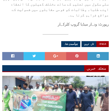
سٹی سکول میں تعلیم کے ساتھ مختلف کھیلوں کا انعقاد
اپنے طلباء وطالبات کو قومی مقابلوں میں شمولیت کے
مواقع فراہم کرنا ہے۔
رپورٹ: ونہار میڈیا گروپ کلرکہار
..........................
TAGS:
تازہ ترین
چوآسیدن شاہ
متعلقہ خبریں