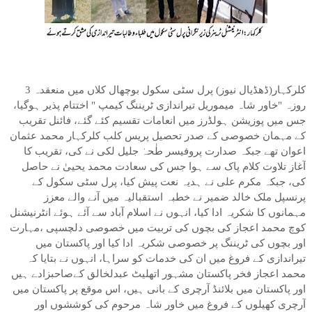
کلرکہار(ڈھڈیال نیوز) پرل سٹی سکول بوچھال کلاں میں منعقدہ 3
روزہ "خاور شاہ میموریل تیراندازی ٹریننگ کیمپ " اختتام پذیر ہوگیا،
جس میں پوزیشن ہولڈرز میں انعامات تقسیم کئے گئے، فائنل تقریب
کے مہمان خصوصی کے صدر تحصیل پریس کلب کلرکہار محمد عثمان
اعوان تھے جبکہ صدارت پروفیسر طٰحہٰ جلیل لکی نے کی، تقریب کا
آغاز تلاوت کلام پاک سے ہوا جس کی سعادت محمد یحییٰ نے حاصل
کی، جبکہ مکرم علی نے ہدیہ نعت پیش کیا، پرل سٹی سکول کے
پرنسپل ملک خالد ضمیر نے خطبہ استقبالیہ میں آنے والے معزز
مہمانوں کا شکریہ ادا کیا، انہوں نے اسلام آباد سے آئے ہوئے انٹرنیشنل
کوچ محمد اعجاز کی بچوں کی تربیت میں خصوصی دلچسپی ،مہارت
اور بچوں کی ٹریننگ پر خصوصی شکریہ ادا کیا اور پاکستان میں
تیراندازی کے فروغ میں ان کی خدمات کو سراہا، انہوں نے بتایا کہ
محمد اعجاز فخر پاکستان مشہور اتھلیٹ عبدلخالق کےصاحبزادے ہیں
اور پاکستان میں بلائنڈ آرچری کے بانی ہیں، اس موقع پر پاکستان میں
آرچری کھیلوں کے فروغ میں خاور شاہ مرحوم کی کوششوں اور