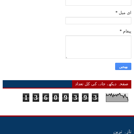
ای میل
*
پیغام
*
صفحہ دیکھے جانے کی کل تعداد
1
3
6
0
9
3
9
3
تازہ ترین