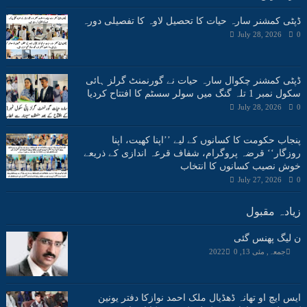
ڈپٹی کمشنر سارہ حیات کا تحصیل لاوہ کا تفصیلی دورہ
July 28, 2026
0
ڈپٹی کمشنر چکوال سارہ حیات نے گورنمنٹ گرلز ہائی
سکول نمبر 1 تلہ گنگ میں سولر سسٹم کا افتتاح کردیا
July 28, 2026
0
پنجاب حکومت کا کسانوں کے لیے ’’اپنا کھیت، اپنا
روزگار‘‘ قرضہ پروگرام، شفاف قرعہ اندازی کے ذریعے
خوش نصیب کسانوں کا انتخاب
July 27, 2026
0
زیادہ مقبول
ن لیگ پھنس گئی
جمعہ, مئی 13, 2022
0
ایس ایچ او تھانہ ڈھڈیال ملک احمد نوازکا دفتر یونین