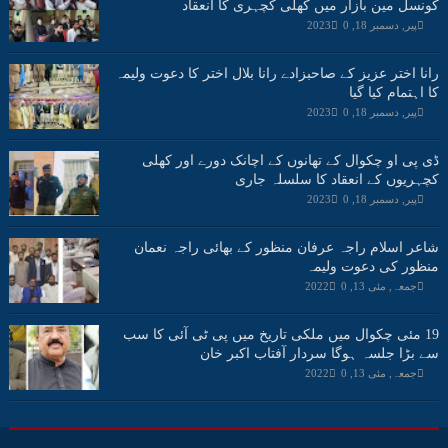
کونسل مین بازار میں کھلی کچہری کا انعقاد
پیر, دسمبر 18, 2023
0
رانا اختر عزیز کے صاحبزادے رانا بلال اختر کا دعوت ولیمہ
کا اہتمام کیا گیا
پیر, دسمبر 18, 2023
0
ڈی پی او چکوال کے تھانوں کے اچانک دورے اور کھلی
کچہریوں کے انعقاد کا سلسلہ جاری
پیر, دسمبر 18, 2023
0
شاعر اسلام راجہ عرفان منظور کے بھائی راجہ نعمان
منظور کی دعوت ولیمہ
جمعہ, مئی 13, 2022
0
19 مئی چکوال میں ملکی تاریخ میں پی ٹی آئی کا سب
سے بڑا جلسہ ہوگا سردار آفتاب اکبر خان
جمعہ, مئی 13, 2022
0