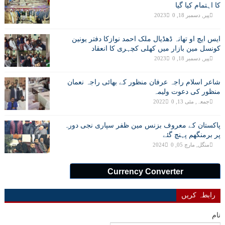
کا اہتمام کیا گیا
پیر, دسمبر 18, 2023
0
ایس ایچ او تھانہ ڈھڈیال ملک احمد نوازکا دفتر یونین
کونسل مین بازار میں کھلی کچہری کا انعقاد
پیر, دسمبر 18, 2023
0
شاعر اسلام راجہ عرفان منظور کے بھائی راجہ نعمان
منظور کی دعوت ولیمہ
جمعہ, مئی 13, 2022
0
پاکستان کے معروف بزنس مین ظفر سپاری نجی دورہ
پر برمنگھم پہنچ گئے
منگل, مارچ 05, 2024
0
Currency Converter
رابطہ کریں
نام