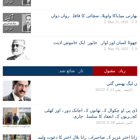
بھارتی میڈیاکا واویلا، سچائی کا قافلہ رواں دواں
May 21, 2025
0
چھوٹا کسان اور اوارہ جانور: ایک خاموش اذیت
May 19, 2025
0
زیادہ مقبول
تازہ شائع شدہ
ن لیگ پھنس گئی
جمعہ, مئی 13, 2022
0
ڈی پی او چکوال کے تھانوں کے اچانک دورے اور کھلی
کچہریوں کے انعقاد کا سلسلہ جاری
پیر, دسمبر 18, 2023
0
رانا اختر عزیز کے صاحبزادے رانا بلال اختر کا دعوت ولیمہ