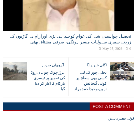
تحصیل چوآسیدن شاہ کی عوام کوجلد ہی بڑی اورآرام دہ گاڑیوں کے
زریعے سفری سہولیات میسر ہونگی، صوفی مشتاق بھٹی
May 05, 2026
0
اگلی خبریں
پچھلی خبریں
بجلی چور کے لیے
ہرڑ چوک چوہان روڈ
کسی بھی سطح پر
کی تعمیر پر تیسری
کوئی گنجائش
بارکام کاآغاز کر دیا
نہیں،وحیداحمدمراد
گیا
POST A COMMENT
کوئی تبصرے نہیں