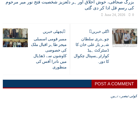
بزرگ صحافی، خوش اخلاق اور ہر دلعزیز شخصیت فتح نور میر مرحوم
کی رسمِ قل ادا کر دی گئی
June 24, 2026
0
اگلی خبریں
پچھلی خبریں
چوہدری سلطان
ممبر قومی اسمبلی
شہر یار علی خان کا
میجر طاہر اقبال ملک
ڈسٹرکٹ ہیڈ
کی خصوصی
کوارٹرہسپتال چکوال
کاوشوں سے ڈھڈیال
کا دورہ
میں نادرا آفس کی
منظوری
POST A COMMENT
کوئی تبصرے نہیں