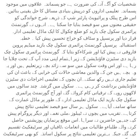
شخصیات کو آگے آنے کی ضرورت ہے جو پسماندہ علاقوں میں موجود
پسماندہ تعلیمی اداروں کو درپیش بنیادی مسائل کا حل یقینی بنائیں۔
اس طرح پبلک و پرائیویٹ پارٹنر شپ کے ذریعے شرح خواندگی کو
حقیقی معنوں میں سو فیصد بنایا جا سکتا ہے۔ انہوں نے گورنمنٹ
پرائمری سکول چک بازید کو ضلع چکوال کا ایک ماڈل تعلیمی ادارہ
قرار دیا اور پرنسپل و سٹاف کو خراج تحسین پیش کیا ۔ خطبہ
استقبالیہ پرنسپل گورنمنٹ پرائمری سکول چک بازید میڈیم پروین
فاروقی نے پیش کیا اور شرکاءکو بتایا کہ گورنمنٹ پرائمری سکول چک
بازید دی سٹیزن فاﺅنڈیشن کے زیر اہتمام اپنی مدد آپ کے تحت چلایا جا
رہا ہے اور اس وقت سکول میں سو سے زائد بچے زیرتعلیم ہیں اور یہ
وہ بچے ہیں جن کے والدین معاشی حالات کی خرابی کے باعث ان کی
تعلیم جاری نہیں رکھ سکتے۔ان بچوں کے تعلیمی اخراجات دی سٹیزن
فاﺅنڈیشن برداشت کر رہی ہے۔ سکول میں گزشتہ چند سالوں میں
لاکھوں روپے کے ترقیاتی کام کروائے گئے اور آج گورنمنٹ پرائمری
سکول چک بازید ایک ماڈل تعلیمی ادارے کے طور پر ماڈل عمارت کے
ساتھ سامنے آیاہے۔ سکول ہر سال سو فیصد تعلیمی نتائج پیش
کرتاہے۔تقریب میں بچوں نے ٹیبلوز ،ملی نغمے اور دیگر پروگرام پیش
کیے جنہیں حاضرین نے سراہا۔اس موقع پرنمایاں پوزیشنیں حاصل
کرنے والے طلباءو طالبات میں انعامات ،ٹافیاں اور سرٹیفکیٹ تقسیم
کیے گئے جبکہ بہترین تعلیمی نتائج پر سکول اساتذہ کو بھی سرٹیفکیٹ