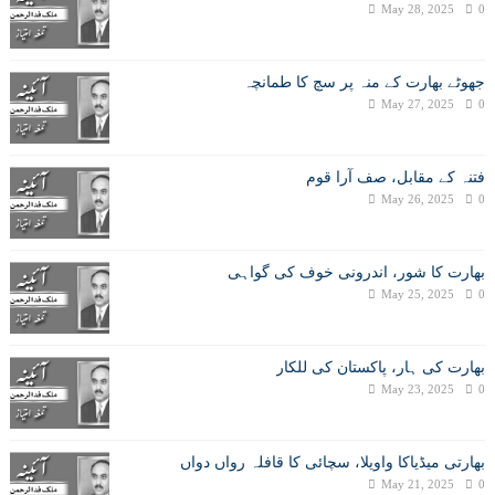
May 28, 2025
0
جھوٹے بھارت کے منہ پر سچ کا طمانچہ
May 27, 2025
0
فتنہ کے مقابل، صف آرا قوم
May 26, 2025
0
بھارت کا شور، اندرونی خوف کی گواہی
May 25, 2025
0
بھارت کی ہار، پاکستان کی للکار
May 23, 2025
0
بھارتی میڈیاکا واویلا، سچائی کا قافلہ رواں دواں
May 21, 2025
0