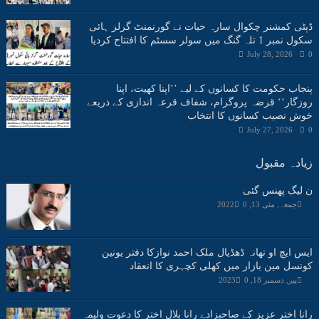
ڈپٹی کمشنر چکوال سارہ حیات نے گورنمنٹ گرلز ہائی
سکول نمبر 1 تلہ گنگ میں سولر سسٹم کا افتتاح کردیا
July 28, 2026
0
پنجاب حکومت کا کسانوں کے لیے ’’اپنا کھیت، اپنا
روزگار‘‘ قرضہ پروگرام، شفاف قرعہ اندازی کے ذریعے
خوش نصیب کسانوں کا انتخاب
July 27, 2026
0
زیادہ مقبول
ن لیگ پھنس گئی
جمعہ, مئی 13, 2022
0
ایس ایچ او تھانہ ڈھڈیال ملک احمد نوازکا دفتر یونین
کونسل مین بازار میں کھلی کچہری کا انعقاد
پیر, دسمبر 18, 2023
0
رانا اختر عزیز کے صاحبزادے رانا بلال اختر کا دعوت ولیمہ