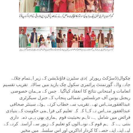
چکوال(ڈسڑکٹ رپورٹر )دی سٹیزن فاﺅنڈیشن کے زیر اہتمام چلائے
جانے والے گورنمنٹ پرائمری سکول چک بازید میں سالانہ تقریب تقسیم
انعامات و امتحانی نتائج کا انعقاد کیاگیا۔ جس کے مہمان خصوصی
ریجنل یونین آف جرنلسٹس شمالی پنجاب کے جنرل سیکرٹری
عبدالغفورمنہاس تھے۔تقریب سے خطاب کرتے ہوئے سینئر صحافی
عبدالغفور منہاس نے کہا کہ کہ تعلیم کی فراہمی حکومت کے بنیادی
فرائض میں شامل ہے تاہم بحیثیت قوم ہماری بھی یہی ذمہ داری
بنتی ہے کہ ہم قوم کے نونہالوں کو تعلیم کے زیور سے آراستہ کرنے کے
لیے اپنے اپنے حصے کا کردار اداکریں اور اس سلسلہ میں مخیر