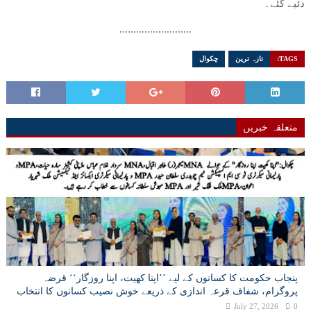
دئیے گئے۔
..........................
TAGS:
تازہ ترین
چکوال
متعلقہ خبریں
پنجاب حکومت کا کسانوں کے لیے ’’اپنا کھیت، اپنا روزگار‘‘ قرضہ
پروگرام، شفاف قرعہ اندازی کے ذریعے خوش نصیب کسانوں کا انتخاب
July 27, 2026
0