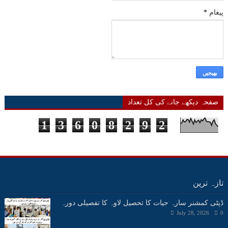
پیغام
*
صفحہ دیکھے جانے کی کل تعداد
1
3
6
0
8
2
9
2
تازہ ترین
ڈپٹی کمشنر سارہ حیات کا تحصیل لاوہ کا تفصیلی دورہ
July 28, 2026
0