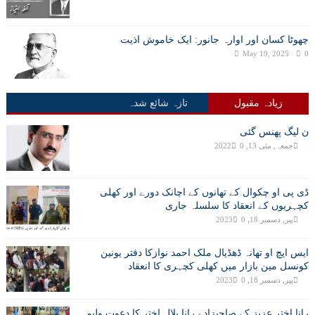
چھوٹا کسان اور اوارہ جانور: ایک خاموش اذیت
May 19, 2025
0
زیادہ مقبول
تازہ شائع شدہ
ن لیگ پھنس گئی
جمعہ, مئی 13, 2022
0
ڈی پی او چکوال کے تھانوں کے اچانک دورے اور کھلی
کچہریوں کے انعقاد کا سلسلہ جاری
پیر, دسمبر 18, 2023
0
ایس ایچ او تھانہ ڈھڈیال ملک احمد نوازکا دفتر یونین
کونسل مین بازار میں کھلی کچہری کا انعقاد
پیر, دسمبر 18, 2023
0
رانا اختر عزیز کے صاحبزادے رانا بلال اختر کا دعوت ولیمہ