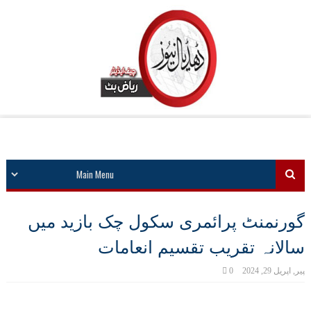
گورنمنٹ پرائمری سکول چک بازید میں
سالانہ تقریب تقسیم انعامات
پیر, اپریل 29, 2024
0