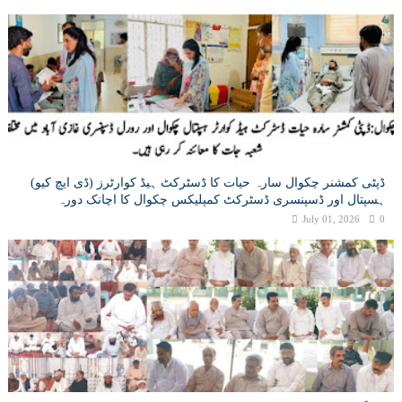
ڈپٹی کمشنر چکوال سارہ حیات کا ڈسٹرکٹ ہیڈ کوارٹرز (ڈی ایچ کیو)
ہسپتال اور ڈسپنسری ڈسٹرکٹ کمپلیکس چکوال کا اچانک دورہ
July 01, 2026
0