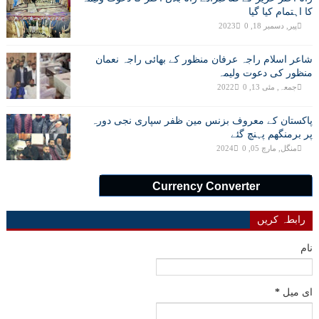
کا اہتمام کیا گیا
پیر, دسمبر 18, 2023
0
شاعر اسلام راجہ عرفان منظور کے بھائی راجہ نعمان
منظور کی دعوت ولیمہ
جمعہ, مئی 13, 2022
0
پاکستان کے معروف بزنس مین ظفر سپاری نجی دورہ
پر برمنگھم پہنچ گئے
منگل, مارچ 05, 2024
0
Currency Converter
رابطہ کریں
نام
ای میل
*