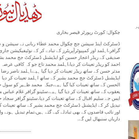
ر
چکوال: کورٹ رپورٹر قیصر بخاری
ڈسٹرکٹ اینڈ سیشن جج چکوال محمد عطاء ربانی نے سیشن و سو
گرافر،اہلمد اور کمپیوٹرآپریٹرز کے تبادے کر کے نوٹیفیکیشن جا
صدیقی کے ریڈر اعجاز حسین کو ایڈیشنل ڈسٹرکٹ جج محمد بشیر
احمد کو ریڈر تعینات کر دیا،اہلمد محمد تاج جو کہ کافی عرص
مدثر حسن کے ساتھ ریڈر تعینات کر دیا گیا ہیے،اہلمد ناصر رض
ایڈیشنل ڈسٹرکٹ جج محمد بشیر کے ساتھ اہلمد تعینات کر دیا 
الحسن کے ساتھ تعینات کیا گیا ہیے،جبکہ محمد ظہیر کو سول 
یعقوب کے ساتھ تعینات کر دیا گیا ہیے،سٹینو گرافر غلام عباس
ایس جے سلیم اقبال کے ساتھ تعینات کر دیا،سٹینو گرافر سجا
تبدیل کر کے ایڈیشنل ڈسٹرکٹ جج محمد بشیر کے ساتھ تعینات کیا 
اور نائب قاصدوں کے بھی تبادلے کیے گئے ہیں،تمام تبدیل ہونے وال
داریاں سنبھال لیں گے.
..........................