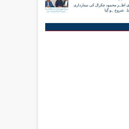
 اظہر محمود چکرال کی تیمارداری
ہ شروع ہو گیا