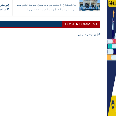
پاکستان ایکس سروس مین سوسائٹی کے
چوہدری
زیر اہتمام اجتماع منعقد ہوا
کا سلسل
POST A COMMENT
کوئی تبصرے نہیں