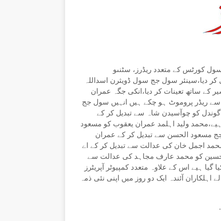
ل کورٹس کے متعدد ریڈرز، سٹنںو
ری کر دیا،سینئر سول جج سول ڈویثرن اسداللہ
 کے ساتھ تعینات کر دیا،انکی جگہ عمران
ہ سے ریڈر پروموٹ ہو چکے ہیں انہیں سول جج
ا گوندل کو چوآسیدن شاہ سے تبدیل کر کے
ہیے،محمد ولید اہلمد عمران یعقوب کو مسعود
جج مسعود الحسن سے تبدیل کر کے عمران
 محمد اجمل خان کی عدالت سے تبدیل کر کے اے
د حسین کو محمد عارف مجاہد کی عدالت سے
گیا ہیے اس کے علاوہ متعدد کمپیوٹر آپریٹرز
ے اہلکاران آئندہ ایک دو روز میں اپنی نئی ذمہ