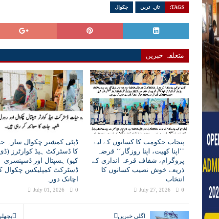
TAGS:
تازہ ترین
چکوال
متعلقہ خبریں
پنجاب حکومت کا کسانوں کے لیے
ڈپٹی کمشنر چکوال سارہ حی
’’اپنا کھیت، اپنا روزگار‘‘ قرضہ
کا ڈسٹرکٹ ہیڈ کوارٹرز (ڈی 
پروگرام، شفاف قرعہ اندازی کے
کیو) ہسپتال اور ڈسپنسری
ذریعے خوش نصیب کسانوں کا
ڈسٹرکٹ کمپلیکس چکوال کا
انتخاب
اچانک دورہ
July 01, 2026
0
July 27, 2026
0
اگلی خبریں
پچھلی