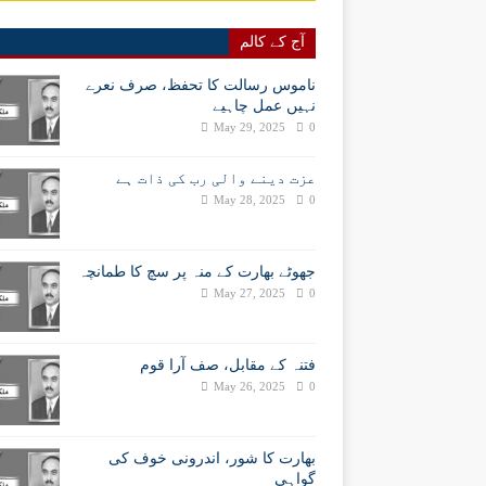
آج کے کالم
ناموس رسالت کا تحفظ، صرف نعرے
نہیں عمل چاہیے
May 29, 2025
0
عزت دینے والی رب کی ذات ہے
May 28, 2025
0
جھوٹے بھارت کے منہ پر سچ کا طمانچہ
May 27, 2025
0
فتنہ کے مقابل، صف آرا قوم
May 26, 2025
0
بھارت کا شور، اندرونی خوف کی
گواہی