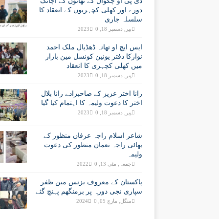
ڈی پی او چکوال کے تھانوں کے اچانک
دورے اور کھلی کچہریوں کے انعقاد کا
سلسلہ جاری
پیر, دسمبر 18, 2023
0
ایس ایچ او تھانہ ڈھڈیال ملک احمد
نوازکا دفتر یونین کونسل مین بازار
میں کھلی کچہری کا انعقاد
پیر, دسمبر 18, 2023
0
رانا اختر عزیز کے صاحبزادے رانا بلال
اختر کا دعوت ولیمہ کا اہتمام کیا گیا
پیر, دسمبر 18, 2023
0
شاعر اسلام راجہ عرفان منظور کے
بھائی راجہ نعمان منظور کی دعوت
ولیمہ
جمعہ, مئی 13, 2022
0
پاکستان کے معروف بزنس مین ظفر
سپاری نجی دورہ پر برمنگھم پہنچ گئے
منگل, مارچ 05, 2024
0