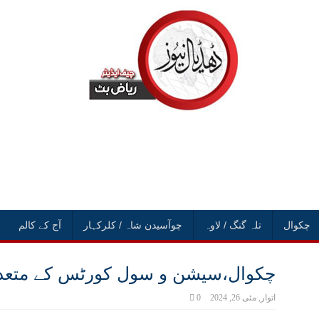
چکوال
تلہ گنگ / لاوہ
چوآسیدن شاہ / کلرکہار
آج کے کالم
چکوال،سیشن و سول کورٹس کے متعدد 
اتوار, مئی 26, 2024
0