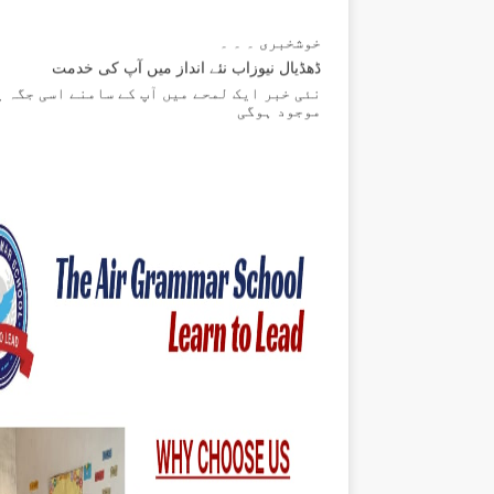
خوشخبری ۔ ۔ ۔
ڈھڈیال نیوزاب نئے انداز میں آپ کی خدمت
نئی خبر ایک لمحے میں آپ کے سامنے اسی جگہ پ
موجود ہوگی