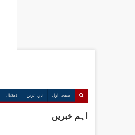
صفحہ اول
تازہ ترین
ڈھڈیال
اہم خبریں