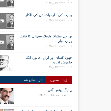
May 25, 2025
0
بھارت کی ہار، پاکستان کی للکار
May 23, 2025
0
بھارتی میڈیاکا واویلا، سچائی کا قافلہ
رواں دواں
May 21, 2025
0
چھوٹا کسان اور اوارہ جانور: ایک
خاموش اذیت
May 19, 2025
0
زیادہ مقبول
تازہ شائع شدہ
ن لیگ پھنس گئی
جمعہ, مئی 13, 2022
0