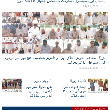
ہسپتال اور ڈسپنسری ڈسٹرکٹ کمپلیکس چکوال کا اچانک دورہ
July 01, 2026
0
بزرگ صحافی، خوش اخلاق اور ہر دلعزیز شخصیت فتح نور میر مرحوم
کی رسمِ قل ادا کر دی گئی
June 24, 2026
0
اگلی خبریں
پچھلی خبریں
تھنیل فتوحی میں
ضلع چکوال میں یوم
فری آئی کیمپ کا
آزادی شایانِ شان
انعقاد کیاگیا
انداز میں منایا گیا
POST A COMMENT