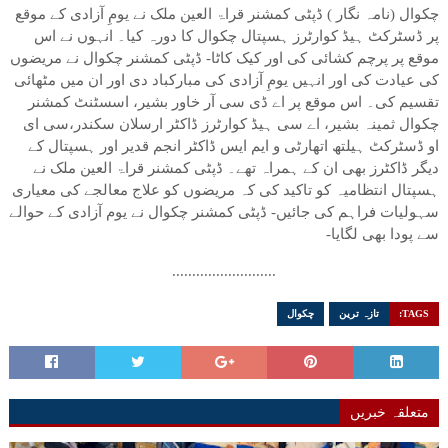
چکوال (نامہ نگار ) ڈپٹی کمشنر قراۃ العین ملک نے یومِ آزادی کے موقع
پر ڈسٹرکٹ ہیڈ کوارٹرز ہسپتال چکوال کا دورہ کیا۔ انہوں نے اس
موقع پر پرچم کشائی کی اور کیک کاٹا- ڈپٹی کمشنر چکوال نے مریضوں
کی عیادت کی اور انہیں یومِ آزادی کی مبارکباد دی اور ان میں مٹھائی
تقسیم کی۔ اس موقع پر اے ڈی سی آر خاور بشیر، اسسٹنٹ کمشنر
چکوال ثمینہ بشیر، اے سی ہیڈ کوارٹرز ڈاکٹر ارسلان سکندر،سی ای
او ڈسٹرکٹ ہیلتھ اتھارٹی و ایم ایس ڈاکٹر انجم قدیر اور ہسپتال کے
دیگر ڈاکٹرز بھی ان کے ہمراہ تھے۔ ڈپٹی کمشنر قراۃ العین ملک نے
ہسپتال انتظامیہ کو تاکید کی کہ مریضوں کو علاج معالجے کی معیاری
سہولیات فراہم کی جائیں- ڈپٹی کمشنر چکوال نے یوم آزادی کے حوالے
سے پودا بھی لگایا-
..........................
TAGS:
تازہ ترین
چکوال
متعلقہ خبریں