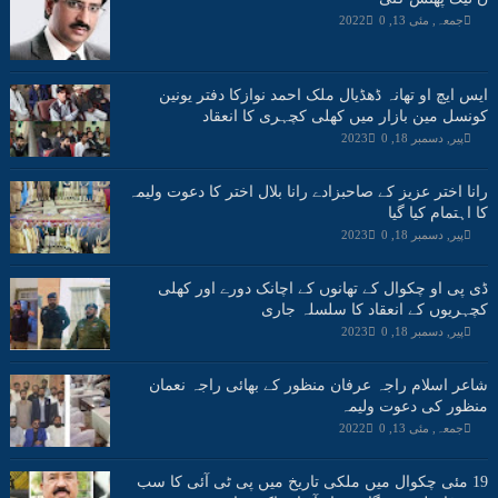
جمعہ, مئی 13, 2022
0
ایس ایچ او تھانہ ڈھڈیال ملک احمد نوازکا دفتر یونین
کونسل مین بازار میں کھلی کچہری کا انعقاد
پیر, دسمبر 18, 2023
0
رانا اختر عزیز کے صاحبزادے رانا بلال اختر کا دعوت ولیمہ
کا اہتمام کیا گیا
پیر, دسمبر 18, 2023
0
ڈی پی او چکوال کے تھانوں کے اچانک دورے اور کھلی
کچہریوں کے انعقاد کا سلسلہ جاری
پیر, دسمبر 18, 2023
0
شاعر اسلام راجہ عرفان منظور کے بھائی راجہ نعمان
منظور کی دعوت ولیمہ
جمعہ, مئی 13, 2022
0
19 مئی چکوال میں ملکی تاریخ میں پی ٹی آئی کا سب