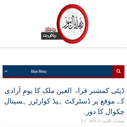
ڈپٹی کمشنر قراۃ العین ملک کا یومِ آزادی
کے موقع پر ڈسٹرکٹ ہیڈ کوارٹرز ہسپتال
چکوال کا دورہ
جمعرات, اگست 15, 2024
0