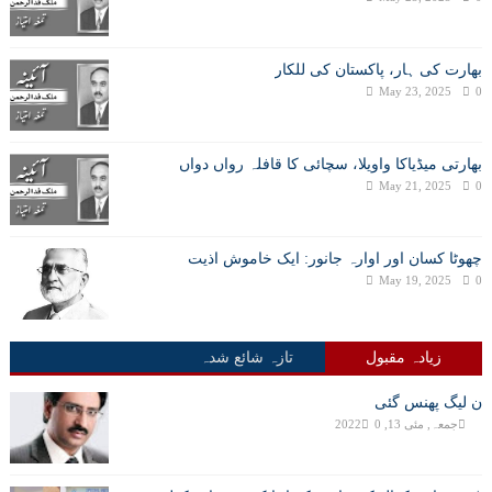
بھارت کی ہار، پاکستان کی للکار
May 23, 2025
0
بھارتی میڈیاکا واویلا، سچائی کا قافلہ رواں دواں
May 21, 2025
0
چھوٹا کسان اور اوارہ جانور: ایک خاموش اذیت
May 19, 2025
0
زیادہ مقبول
تازہ شائع شدہ
ن لیگ پھنس گئی
جمعہ, مئی 13, 2022
0