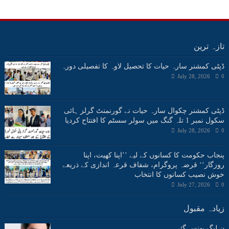
تازہ ترین
ڈپٹی کمشنر سارہ حیات کا تحصیل لاوہ کا تفصیلی دورہ
July 28, 2026
0
ڈپٹی کمشنر چکوال سارہ حیات نے گورنمنٹ گرلز ہائی
سکول نمبر 1 تلہ گنگ میں سولر سسٹم کا افتتاح کردیا
July 28, 2026
0
پنجاب حکومت کا کسانوں کے لیے ’’اپنا کھیت، اپنا
روزگار‘‘ قرضہ پروگرام، شفاف قرعہ اندازی کے ذریعے
خوش نصیب کسانوں کا انتخاب
July 27, 2026
0
زیادہ مقبول
ن لیگ پھنس گئی