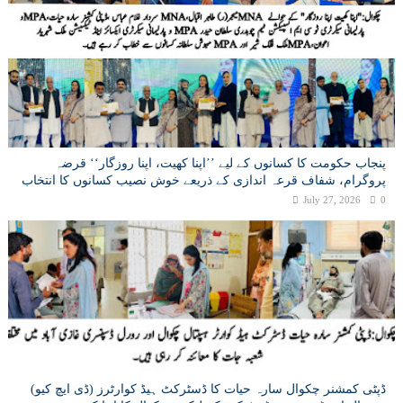
پنجاب حکومت کا کسانوں کے لیے ’’اپنا کھیت، اپنا روزگار‘‘ قرضہ
پروگرام، شفاف قرعہ اندازی کے ذریعے خوش نصیب کسانوں کا انتخاب
July 27, 2026
0
ڈپٹی کمشنر چکوال سارہ حیات کا ڈسٹرکٹ ہیڈ کوارٹرز (ڈی ایچ کیو)