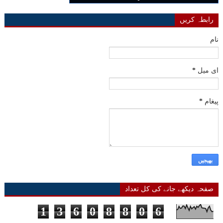
رابطہ کریں
نام
ای میل
*
پیغام
*
صفحہ دیکھے جانے کی کل تعداد
1
3
6
0
8
8
0
6