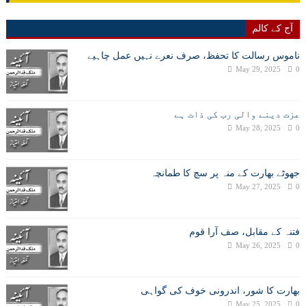
آج کے کالم
ناموس رسالت کا تحفظ، صرف نعرے نہیں عمل چاہیے
May 29, 2025
0
عزت دینے والی رب کی ذات ہے
May 28, 2025
0
جھوٹے بھارت کے منہ پر سچ کا طمانچہ
May 27, 2025
0
فتنہ کے مقابل، صف آرا قوم
May 26, 2025
0
بھارت کا شور، اندرونی خوف کی گواہی
May 25, 2025
0