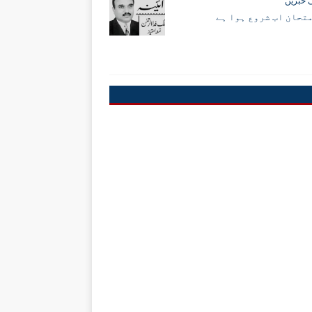
 خبریں
تحان اب شروع ہوا ہے