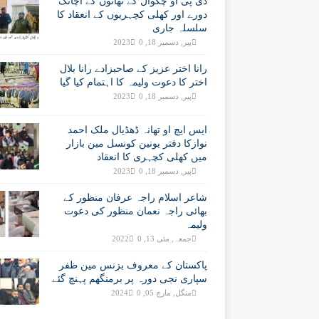
ڈی پی او چکوال کے تھانوں کے اچانک
دورے اور کھلی کچہریوں کے انعقاد کا
سلسلہ جاری
پیر, دسمبر 18, 2023
0
رانا اختر عزیز کے صاحبزادے رانا بلال
اختر کا دعوت ولیمہ کا اہتمام کیا گیا
پیر, دسمبر 18, 2023
0
ایس ایچ او تھانہ ڈھڈیال ملک احمد
نوازکا دفتر یونین کونسل مین بازار
میں کھلی کچہری کا انعقاد
پیر, دسمبر 18, 2023
0
شاعر اسلام راجہ عرفان منظور کے
بھائی راجہ نعمان منظور کی دعوت
ولیمہ
جمعہ, مئی 13, 2022
0
پاکستان کے معروف بزنس مین ظفر
سپاری نجی دورہ پر برمنگھم پہنچ گئے
منگل, مارچ 05, 2024
0