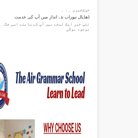
خوشخبری ۔ ۔ ۔
ڈھڈیال نیوزاب نئے انداز میں آپ کی خدمت
نئی خبر ایک لمحے میں آپ کے سامنے اسی جگہ پ
موجود ہوگی