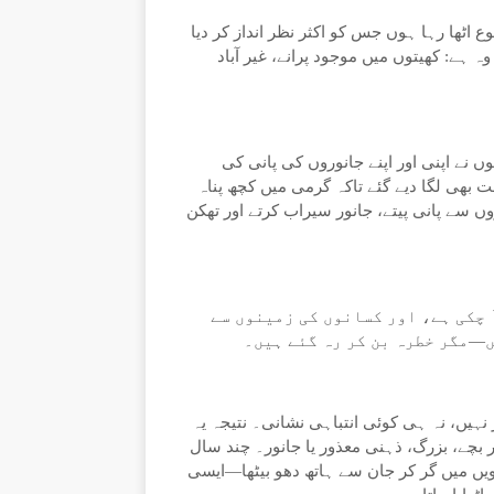
ٹھا رہا ہوں جس کو اکثر نظر انداز کر دیا
 ہے: کھیتوں میں موجود پرانے، غیر آباد
 نے اپنی اور اپنے جانوروں کی پانی کی
 بھی لگا دیے گئے تاکہ گرمی میں کچھ پناہ
 سے پانی پیتے، جانور سیراب کرتے اور تھکن
 چکی ہے، اور کسانوں کی زمینوں سے
ں—مگر خطرہ بن کر رہ گئے ہیں۔
 نہیں، نہ ہی کوئی انتباہی نشانی۔ نتیجہ یہ
 بچے، بزرگ، ذہنی معذور یا جانور۔ چند سال
ویں میں گر کر جان سے ہاتھ دھو بیٹھا—ایسی