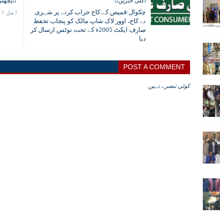
اگلی خبریں
پچھلی
چکوال:قمیض کے کاج خراب کرنے پر شہری
اصل ام
نے کاج، اوور لاک شاپ مالک کو پنجاب تحفظ
صارف ایکٹ 2005ء کے تحت نوٹس ارسال کر
دیا
POST A COMMENT
کوئی تبصرے نہیں