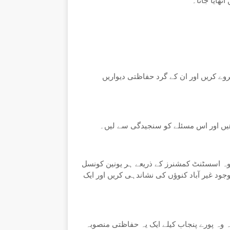
ٹھایا جاتا۔
سروے کریں اور ان کے گرد حفاظتی دیواریں
ہ اسسٹنٹ کمشنرز کے ذریعے ہر یونین کونسل
جود غیر آباد کنوؤں کی نشاندہی کریں اور ایک
ہ وہ پورے پنجاب کیلے ایک یہ حفاظتی منصوبہ