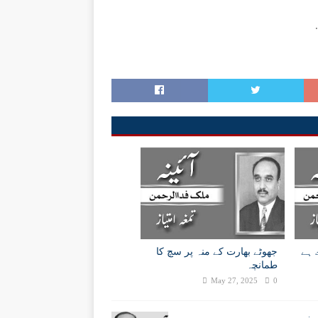
 ہے
جھوٹے بھارت کے منہ پر سچ کا
طمانچہ
May 27, 2025
0