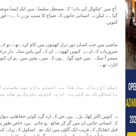
آج میں "چکوال کی بات" کے مستقل سلسلے میں ایک ایسا موضوع ا
گیاہے، لیکن یہ انسانی جانوں کے ضیاع کا سبب بن رہا ہے—اور وہ
کنویں۔
ماضی میں جب کسان دور دراز کھیتوں میں کام کرتے تھے، تو انہوں
ضروریات کے لیے یہ کنویں کھودے۔ ان کے آس پاس سایہ دار درخت
میسر آ سکے۔ میں خود گواہ ہوں کہ میرے بچپن میں ہم ان کنووں
اتارتے تھے۔
لیکن آج زمانہ بدل چکا ہے۔ کھیتی باڑی میں مشینری آ
وابستگی کم ہو گئی ہے۔ اب یہ کنویں متروک ہو چکے ہی
یہ کنویں اکثر کھلے پڑے ہیں، جن کے ارد گرد کوئی حفاظتی دیوار
کہ انسانی جانیں ان میں گر کر ضائع ہو جاتی ہیں، خاص طور پر
قبل ڈھڈیال کے قریب ایک گاؤں میں ایک بچہ اسکول کے پرانے کن