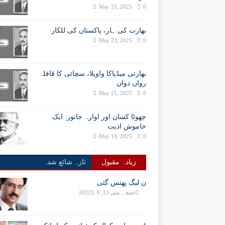
May 25, 2025
0
بھارت کی ہار، پاکستان کی للکار
May 23, 2025
0
بھارتی میڈیاکا واویلا، سچائی کا قافلہ
رواں دواں
May 21, 2025
0
چھوٹا کسان اور اوارہ جانور: ایک
خاموش اذیت
May 19, 2025
0
زیادہ مقبول
تازہ شائع شدہ
ن لیگ پھنس گئی
جمعہ, مئی 13, 2022
0