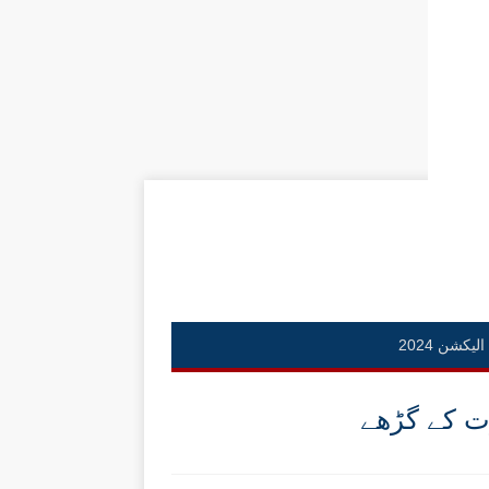
الیکشن 2024
وت کے گڑھے