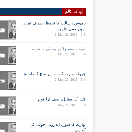
آج کے کالم
ناموس رسالت کا تحفظ، صرف نعرے
نہیں عمل چاہیے
May 29, 2025
0
عزت دینے والی رب کی ذات ہے
May 28, 2025
0
جھوٹے بھارت کے منہ پر سچ کا طمانچہ
May 27, 2025
0
فتنہ کے مقابل، صف آرا قوم
May 26, 2025
0
بھارت کا شور، اندرونی خوف کی
گواہی