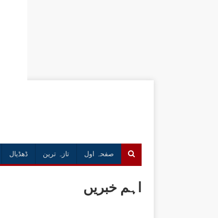
صفحہ اول
تازہ ترین
ڈھڈیال
اہم خبریں