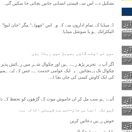
تشکیل دے، اس سے قیمتی انسانی جانیں بچائی جا سکیں گی۔
5. میڈیا کے تمام اداروں سے کہ وہ اس "چھوٹے" مگر "جان لیوا
الیکٹرانک ہو یا سوشل میڈیا۔
میں تو اپنے گاؤں بھوبڑ میں رہتا ہوں
اگر آپ یہ تحریر پڑھ رہے ہیں اور چکوال شہر میں رہائش پذیر
چکوال تک پہنچائیں۔ یہ ایک عوامی خدمت ہے جس کے لیے ہمیں 
کی ایک کاوش کسی کی جان بچا لے۔
آئیے، ہم سب مل کر ان خاموش موت کے گڑھوں کو تحفظ کے دائر
کیونکہ انسانی جان—سب سے قیمتی اثاثہ ہے۔
خوش رہیں دعائیں کریں
بابا بشیر بھوبڑ چکوال