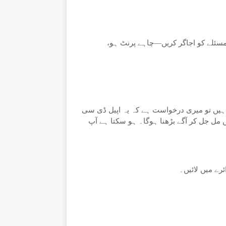
" مسئلے کو اجاگر کریں—چاہے پرنٹ ہو،
 ہیں تو میری درخواست ہے کہ یہ اپیل ڈی سی
مل جل کر آگے بڑھنا ہوگا۔ ہو سکتا ہے آپ
ے میں لائیں۔