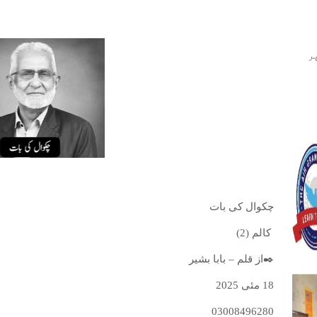
ر
چکوال کی بات
کالم (2)
✒️از قلم – بابا بشیر
18 مئی 2025
03008496280