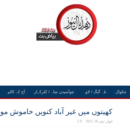
چکوال
تلہ گنگ / لاوہ
چوآسیدن شاہ / کلرکہار
آج کے کالم
کھیتوں میں غیر آباد کنویں خاموش م
اتوار, مئی 18, 2025
0