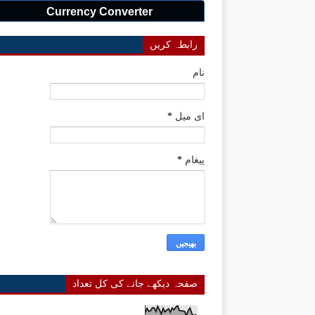
Currency Converter
رابطہ کریں
نام
ای میل
*
پیغام
*
صفحہ دیکھے جانے کی کل تعداد