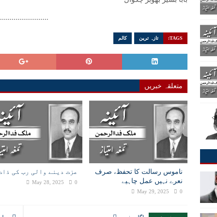
..........................
TAGS:
تازہ ترین
کالم
متعلقہ خبریں
ناموس رسالت کا تحفظ، صرف
عزت دینے والی رب کی ذات
نعرے نہیں عمل چاہیے
May 28, 2025
0
May 29, 2025
0