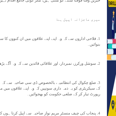
خبریں وقتاً فوقتاً سننے کو ملتی ہیں، مگر کوئی جامع اقدام نہیں ا
میری عاجزانہ اپیل ہے:
1. فلاحی اداروں سے کہ وہ اپنے اپنے علاقوں میں ان کنووں کا 
بنوائیں۔
2. سوشل ورکرز، نمبردار، اور علاقائی قائدین سے کہ وہ آگے بڑھیں اور اس مسئلے کو سنجیدگی سے لیں۔
3. ضلع چکوال کی انتظامیہ، بالخصوص ڈی سی صاحبہ سے کہ و
کے سیکریٹری کو یہ ذمہ داری سونپیں کہ وہ اپنے علاقوں میں مو
رپورٹ تیار کر کے ضلعی حکومت کو بھجوائیں۔
4. پنجاب کی چیف منسٹر مریم نواز صاحبہ سے اپیل کرتا ہوں ک