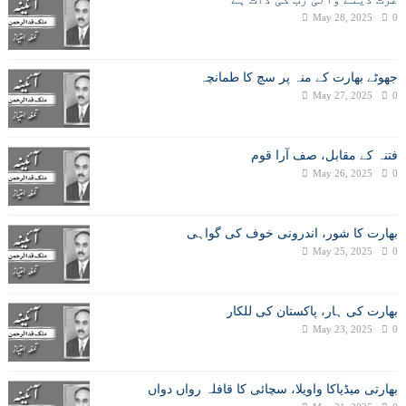
May 28, 2025
0
جھوٹے بھارت کے منہ پر سچ کا طمانچہ
May 27, 2025
0
فتنہ کے مقابل، صف آرا قوم
May 26, 2025
0
بھارت کا شور، اندرونی خوف کی گواہی
May 25, 2025
0
بھارت کی ہار، پاکستان کی للکار
May 23, 2025
0
بھارتی میڈیاکا واویلا، سچائی کا قافلہ رواں دواں