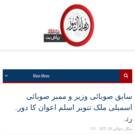
سابق صوبائی وزیر و ممبر صوبائی
اسمبلی ملک تنویر اسلم اعوان کا دورہ
رتہ
منگل, جولائی 29, 2025
0