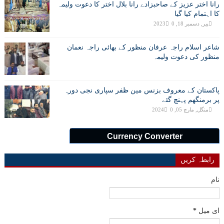
رانا اختر عزیز کے صاحبزادے رانا بلال اختر کا دعوت ولیمہ
کا اہتمام کیا گیا
پیر, دسمبر 18, 2023
0
شاعر اسلام راجہ عرفان منظور کے بھائی راجہ نعمان
منظور کی دعوت ولیمہ
پاکستان کے معروف بزنس مین ظفر سپاری نجی دورہ
پر برمنگھم پہنچ گئے
منگل, مارچ 05, 2024
0
Currency Converter
رابطہ کریں
نام
ای میل
*