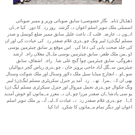
ڈھڈیال (نامہ نگار خصوصی) سابق صوبائی وزیر و ممبر صوبائی
اسمبلی ملک تنویر اسلم اعوان نے گزشتہ روز رتہ کا دورہ کیا جہاں
انہوں نے عارضہ قلب کے باعث علیل سابق ممبر ضلع کونسل و صدر
مسلم لیگ(ن) لیبر ونگ چوہدری غلام صفدر رتہ کی عیادت کی اور ان
کی جلد صحت یابی کی دعا کی۔ اس موقع پر سابق چیئرمین یوسی
ڈوہمن ملک ظفر، سابق چیئرمین یوسی ملہال مغلاں راجہ ارشد
دھروگی، سابق چیئرمین چوآ گنج علی شاہ راجہ اشفاق، سابق
چیئرمین سہگل آباد حاجی پرویز خان ، چوہدری ریاض گجر دیوالیاں
سوہاوہ، انچارج میڈیا سیل ملک دلاور وسنال اور ملک شوکت وسنال
بھی ان کے ہمراہ تھے۔ رتہ آمد پر جنرل سکریٹری مسلم لیگ(ن) لیبر
ونگ چکوال چوہدری تجمل میروال اور جنرل سیکرٹری مسلم لیگ (ن)
یو سی پادشاہان صفدر مرزا چوہان نے معزز مہمانوں کو خوش آمدید
کہا۔ چوہدری غلام صفدر رتہ نے عیادت کےلیے آنے پر ملک تنویر اسلم
اعوان اور دیگر تمام مہمانوں کا شکریہ ادا کیا۔