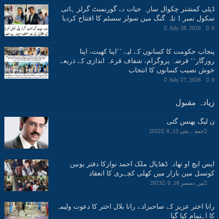
ڈپٹی کمشنر چکوال سارہ حیات نے گورنمنٹ گرلز ہائی
سکول نمبر 1 تلہ گنگ میں سولر سسٹم کا افتتاح کردیا
July 28, 2026
0
پنجاب حکومت کا کسانوں کے لیے ’’اپنا کھیت، اپنا
روزگار‘‘ قرضہ پروگرام، شفاف قرعہ اندازی کے ذریعے
خوش نصیب کسانوں کا انتخاب
July 27, 2026
0
زیادہ مقبول
ن لیگ پھنس گئی
جمعہ, مئی 13, 2022
0
ایس ایچ او تھانہ ڈھڈیال ملک احمد نوازکا دفتر یونین
کونسل مین بازار میں کھلی کچہری کا انعقاد
پیر, دسمبر 18, 2023
0
رانا اختر عزیز کے صاحبزادے رانا بلال اختر کا دعوت ولیمہ
کا اہتمام کیا گیا