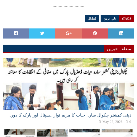
..........................
TAGS:
تازہ ترین
ڈھڈیال
متعلقہ خبریں
ڈپٹی کمشنر چکوال سارہ حیات کا مریم نواز ہسپتال اور پارک کا دورہ
May 22, 2026
0