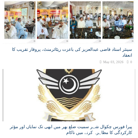
سینئر استاد قاضی عبدالعزیز کی باعزت ریٹائرمنٹ، پروقار تقریب کا
انعقاد
May 03, 2026
0
پیرا فورس چکوال شہر سمیت ضلع بھر میں ابھی تک نمایاں اور مؤثر
کارکردگی کا مظاہرہ کرنے میں ناکام