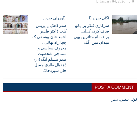
January 04, 2026
0
اگلی خبریں
پچھلی خبریں
سرکاری فنڈز پر ہاتھ
صدر ڈھڈیال پریس
صاف کرنے کےلیے
کلب ڈاکٹر ظہیر
برائے نام متاثرین بھی
احمد خان یوسفی کے
میدان میں آگئے
چچا زاد بھائی ،
معروف سیاسی و
سماجی شخصیت
صدر مسلم لیگ (ن)
ڈھڈیال طارق جمیل
خان سپردخاک
POST A COMMENT
کوئی تبصرے نہیں