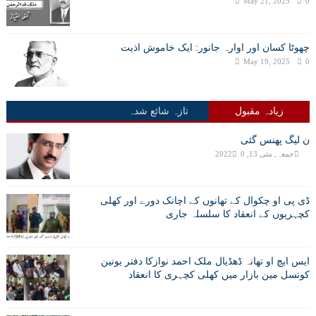
May 21, 2025
0
چھوٹا کسان اور اوارہ جانور: ایک خاموش اذیت
May 19, 2025
0
زیادہ مقبول
تازہ شائع شدہ
ن لیگ پھنس گئی
جمعہ, مئی 13, 2022
0
ڈی پی او چکوال کے تھانوں کے اچانک دورے اور کھلی
کچہریوں کے انعقاد کا سلسلہ جاری
ایس ایچ او تھانہ ڈھڈیال ملک احمد نوازکا دفتر یونین
کونسل مین بازار میں کھلی کچہری کا انعقاد