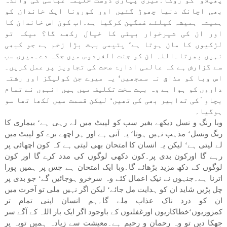
پھیلاو ٔکو روکا۔میری پیاری دوست حلیمہ عباسی کی والدہ
بھی اچانک دنیا چھوڑ گئیں اور کورونا ایک خاندان کو
ہمیشہ ہمیشہ کیلئے غمگین کرگیا ہے۔اب کون اس خاندان کا
اور ان کی شیرخوار بیٹی کا خیال رکھے گا؟ میکہ تو
لڑکیوں کا مان ہوتا ہے‘ یتیمی بہت بڑا زخم ہے جو کبھی
نہیں بھرتا۔اللہ ان کو جنت الفردوس میں جگہ دے۔میری سب
سے گزارش ہے کہ عالمی ادارۂ صحت کی تجاویز پر عمل کریں۔
اس وبا کو مذاق نہ سمجھیں‘ یہ میرے جن کولیگز اور رشتہ
داروں کو ہوا ہے وہ بہت سخت تکلیف میں ہیں انہوں نے تمام
بچاو ٔکی تدابیر بھی کی تھیں‘ لیکن قسمت میں لکھا تھا سو
ہوگیا۔
وبا رنگ و نسل دیکھے بغیر سب کو لپیٹ میں لے رہی ہے‘ بیماری کا
رنگ ونسل‘ مذہب نہیں ہوتا‘ یہ آتی ہے اور ہر اچھے برے کو لپیٹ میں
لے لیتی ہے‘ لیکن یہ انسان کا امتحان بھی لیتی ہے کہ کون اچھائی پر
رہے گا اورکون بدی پر۔کون دکھی لوگوں کی مدد کرے گا اور کون
لوگوں کے دکھ مزید بڑھائے گا۔وبا ایک امتحان ہے جس پر ہمیں پورا
اترنا ہے۔جنہوں نے نیک اعمال کئے وہ سرخرو ہوجائیں گے‘ جو بدی پر
چل پڑیں شاید ان کو ہدایت مل جائے‘ لیکن اگر نہیں ملی تو آخرت میں
ان کو درد ناک عذاب ملے گا۔ہم انسان اپنی تمام تر
کمزوریوں‘خطاکاریوں اورغفلتوں کے باوجود اگر ایک بار اللہ کے آگے سر
جھکا دیں تو وہ رحمان و رحیم ہے۔معیشت سے زیادہ ہمیں توبہ پر