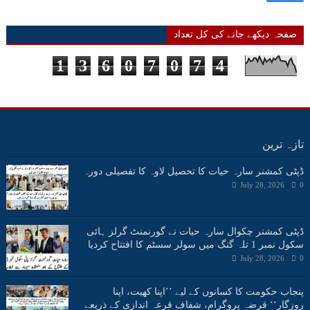
صفحہ دیکھے جانے کی کل تعداد
1
3
6
0
7
0
7
4
تازہ ترین
ڈپٹی کمشنر سارہ حیات کا تحصیل لاوہ کا تفصیلی دورہ
July 28, 2026
0
ڈپٹی کمشنر چکوال سارہ حیات نے گورنمنٹ گرلز ہائی
سکول نمبر 1 تلہ گنگ میں سولر سسٹم کا افتتاح کردیا
July 28, 2026
0
پنجاب حکومت کا کسانوں کے لیے ’’اپنا کھیت، اپنا
روزگار‘‘ قرضہ پروگرام، شفاف قرعہ اندازی کے ذریعے