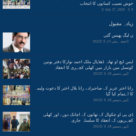
خوش نصیب کسانوں کا انتخاب
July 27, 2026
0
زیادہ مقبول
ن لیگ پھنس گئی
جمعہ, مئی 13, 2022
0
ایس ایچ او تھانہ ڈھڈیال ملک احمد نوازکا دفتر یونین
کونسل مین بازار میں کھلی کچہری کا انعقاد
پیر, دسمبر 18, 2023
0
رانا اختر عزیز کے صاحبزادے رانا بلال اختر کا دعوت ولیمہ
کا اہتمام کیا گیا
پیر, دسمبر 18, 2023
0
ڈی پی او چکوال کے تھانوں کے اچانک دورے اور کھلی
کچہریوں کے انعقاد کا سلسلہ جاری
پیر, دسمبر 18, 2023
0