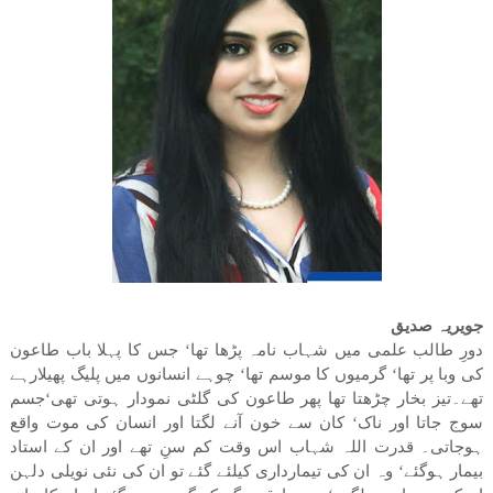
جویریہ صدیق
دورِ طالب علمی میں شہاب نامہ پڑھا تھا‘ جس کا پہلا باب طاعون
کی وبا پر تھا‘ گرمیوں کا موسم تھا‘ چوہے انسانوں میں پلیگ پھیلارہے
تھے۔تیز بخار چڑھتا تھا پھر طاعون کی گلٹی نمودار ہوتی تھی‘جسم
سوج جاتا اور ناک‘ کان سے خون آنے لگتا اور انسان کی موت واقع
ہوجاتی۔ قدرت اللہ شہاب اس وقت کم سنِ تھے اور ان کے استاد
بیمار ہوگئے‘ وہ ان کی تیمارداری کیلئے گئے تو ان کی نئی نویلی دلہن