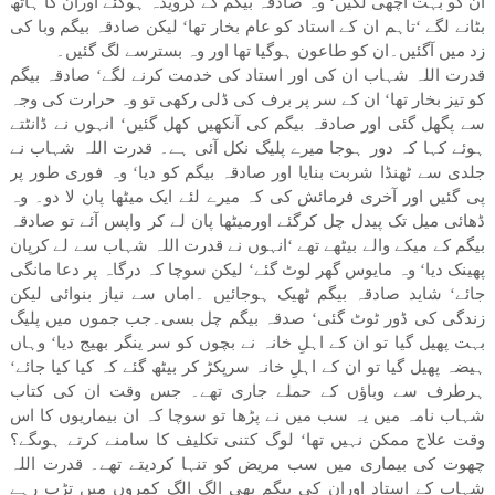
ان کو بہت اچھی لگیں‘ وہ صادقہ بیگم کے گرویدہ ہوگئے اوران کا ہاتھ
بٹانے لگے ‘تاہم ان کے استاد کو عام بخار تھا‘ لیکن صادقہ بیگم وبا کی
زد میں آگئیں۔ان کو طاعون ہوگیا تھا اور وہ بسترسے لگ گئیں۔
قدرت اللہ شہاب ان کی اور استاد کی خدمت کرنے لگے‘ صادقہ بیگم
کو تیز بخار تھا‘ ان کے سر پر برف کی ڈلی رکھی تو وہ حرارت کی وجہ
سے پگھل گئی اور صادقہ بیگم کی آنکھیں کھل گئیں‘ انہوں نے ڈانٹتے
ہوئے کہا کہ دور ہوجا میرے پلیگ نکل آئی ہے۔ قدرت اللہ شہاب نے
جلدی سے ٹھنڈا شربت بنایا اور صادقہ بیگم کو دیا‘ وہ فوری طور پر
پی گئیں اور آخری فرمائش کی کہ میرے لئے ایک میٹھا پان لا دو۔ وہ
ڈھائی میل تک پیدل چل کرگئے اورمیٹھا پان لے کر واپس آئے تو صادقہ
بیگم کے میکے والے بیٹھے تھے ‘انہوں نے قدرت اللہ شہاب سے لے کرپان
پھینک دیا‘ وہ مایوس گھر لوٹ گئے‘ لیکن سوچا کہ درگاہ پر دعا مانگی
جائے‘ شاید صادقہ بیگم ٹھیک ہوجائیں ۔اماں سے نیاز بنوائی لیکن
زندگی کی ڈور ٹوٹ گئی‘ صدقہ بیگم چل بسی۔جب جموں میں پلیگ
بہت پھیل گیا تو ان کے اہلِ خانہ نے بچوں کو سر ینگر بھیج دیا‘ وہاں
ہیضہ پھیل گیا تو ان کے اہلِ خانہ سرپکڑ کر بیٹھ گئے کہ کیا کیا جائے‘
ہرطرف سے وباؤں کے حملے جاری تھے۔ جس وقت ان کی کتاب
شہاب نامہ میں یہ سب میں نے پڑھا تو سوچا کہ ان بیماریوں کا اس
وقت علاج ممکن نہیں تھا‘ لوگ کتنی تکلیف کا سامنے کرتے ہوںگے؟
چھوت کی بیماری میں سب مریض کو تنہا کردیتے تھے۔ قدرت اللہ
شہاب کے استاد اوران کی بیگم بھی الگ الگ کمروں میں تڑپ رہے