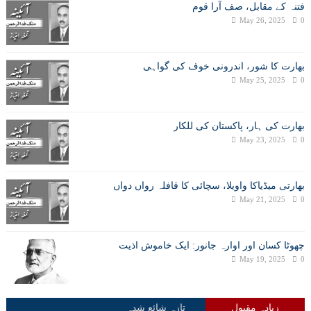
فتنہ کے مقابل، صف آرا قوم
May 26, 2025
0
بھارت کا شور، اندرونی خوف کی گواہی
May 25, 2025
0
بھارت کی ہار، پاکستان کی للکار
May 23, 2025
0
بھارتی میڈیاکا واویلا، سچائی کا قافلہ رواں دواں
May 21, 2025
0
چھوٹا کسان اور اوارہ جانور: ایک خاموش اذیت
May 19, 2025
0
زیادہ مقبول
تازہ شائع شدہ