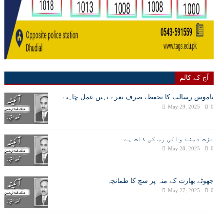
آج کے کالم
ناموس رسالت کا تحفظ، صرف نعرے نہیں عمل چاہیے
May 29, 2025
0
عزت دینے والی رب کی ذات ہے
May 28, 2025
0
جھوٹے بھارت کے منہ پر سچ کا طمانچہ
May 27, 2025
0