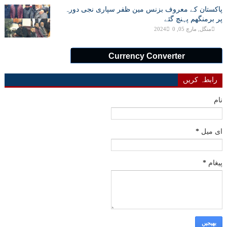
پاکستان کے معروف بزنس مین ظفر سپاری نجی دورہ
پر برمنگھم پہنچ گئے
منگل, مارچ 05, 2024
0
Currency Converter
رابطہ کریں
نام
ای میل
*
پیغام
*