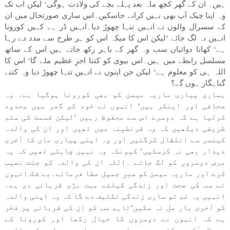
ہیں۔ ان کے گھر کچھ ماہ بعد پہلے بچے کی ولادت ہوگی‘ لیکن اب تک
وہ اپنا چیک اَپ بھی نہیں کرانے جاسکیں۔اس ساری صورتحال میں ان
کے سسرال والوں نے انہیں تنہا چھوڑ دیا۔انہیں ڈر ہے کہیں کورونا
انہیں نہ لگ جائے ‘لیکن اس کا میکہ اس کو ہر طرح سے مدد دے رہا
ہے‘ کھانا دوائیاں سب وہ گھر کے باہر رکھ جاتے ہیں اس کے ساتھ
مسلسل رابطے میں ہیں۔اس بیوی کو کتنا اجرِ عظیم ملے گا‘ اس کا
اللہ ہی کو معلوم ہے‘ لیکن جن اپنوں نے انہیں تنہا چھوڑ دیا وہ کتنے
گناہگار ہوں گے؟
ہماری پیاری ماریہ میمن کو بھی کورونا ہوگیا ہے۔ وہ
صحافی اور اینکر ہیں‘ انہوں نے خود کو گھر میں محدود
کرلیا ہے کہ دوسرے اس سے محفوظ رہیں ‘لیکن قسمت کی ستم
ظریفی دیکھیں کہ وہ قرنطینہ میں تھیں اور ان کی والدہ
کینسر سے انتقال کرگئیں اور وہ اپنی پیاری ماں کا آخری
دیدار بھی نہ کرسکیں‘ کیونکہ وہ نہیں چاہتی تھیں کہ یہ
مرض دوسروں کو لگ جائے ۔اللہ ان کی والدہ کو جنت نصیب
کرے اور ماریہ میمن کو صبرِ جمیل عطا فرمائے۔بے شک انہوں
نے سب کی صحت اور زندگی کیلئے بہت بڑی قربانی دی ہے۔
انہیں یہ غم تو ساری زندگی تکلیف دے گا کہ وہ اپنی والدہ
کو آخری بار مل نہ سکیں‘تاہم سب کو ان کی قربانی پر فخر
ہے کہ انہوں نے دوسروں کا خیال رکھا اور کورونا کے