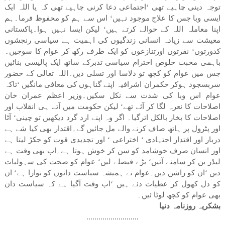
توجہ دینی چاہیے تھی ‘اجتماعی دعا کرنی چاہیے تھی کہ یا اللہ ایک
ایسی وبا جس کا علاج موجود نہیں‘ اس سے ہم کو محفوظ فرما۔ہم
اپنا معاملہ اللہ کے حوالے کرتے ہیں‘ لیکن ایسا نہیں ہوا۔پاکستانی
معیشت سے زیادہ انسانی زندگیوں کی اہمیت ہے سیاسی رنجشوں
کدورتوں‘ نفرتوں اورتنازعوں کو ایک طرف رکھ کر عوام کا سوچیں۔
باہمی محبت خلوص احترام سیاسی تدبرکے ساتھ ایک پالیسی بنائیں
جس میں عوام کو کچھ تو دلاسا اور تسلی دیں۔اللہ تعالی کے حضور
سربسجود ہوکر حکمران اشرافیہ اپنے گناہوں کی معافی مانگیں ‘تاکہ
عوام اس وبا کی شدت سے نکل سکیں۔وزیر اعظم عمران خان
اصلاحات کا نعرہ لگا کر آئے تھے‘ لیکن حکومت میں آتے ہی انقلاب اور
اصلاحات کا بخار بالکل اترگیا۔ اگر وہ اپنے ارد گرد دیکھیں تو چینی‘ آٹا
اور پٹرول پر ہاتھ صاف کرنے والے مل جائیں گے۔اقتدار بھی کیا شے ہے
دربار اور اقتدار اجتہادی ‘ اختراعی ‘ اور تجدیدی قوت کو جکڑ لیتا ہے
اور انسان صرف خوشامد کو سن کر خوش ہوتا ہے۔اب بھی وقت ہے
لیڈر بن کر سامنے آئیں‘ بڑے فیصلے لیں‘ عوام کو صحت کی سہولیات
دیں ‘ان کو راشن دیں۔عوام نے ہمیشہ سیاست دانوں کو نوازا ہے‘ ان
کو دل کھول کر عطیات دئے ہیں ‘اب وقت آگیا ہے کہ سیاست دان
بھی عوام کو کچھ لوٹا ئیں۔
بشکریہ روزنامہ دنیا
..........................