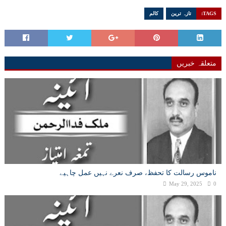
TAGS:
تازہ ترین
کالم
متعلقہ خبریں
ناموس رسالت کا تحفظ، صرف نعرے نہیں عمل چاہیے
May 29, 2025
0