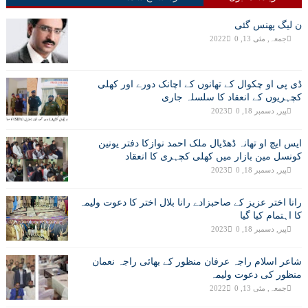
ن لیگ پھنس گئی
جمعہ, مئی 13, 2022
0
ڈی پی او چکوال کے تھانوں کے اچانک دورے اور کھلی
کچہریوں کے انعقاد کا سلسلہ جاری
پیر, دسمبر 18, 2023
0
ایس ایچ او تھانہ ڈھڈیال ملک احمد نوازکا دفتر یونین
کونسل مین بازار میں کھلی کچہری کا انعقاد
پیر, دسمبر 18, 2023
0
رانا اختر عزیز کے صاحبزادے رانا بلال اختر کا دعوت ولیمہ
کا اہتمام کیا گیا
پیر, دسمبر 18, 2023
0
شاعر اسلام راجہ عرفان منظور کے بھائی راجہ نعمان
منظور کی دعوت ولیمہ
جمعہ, مئی 13, 2022
0