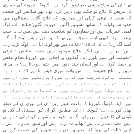
تھے‘ ان کی مزاج پرسی صرف وہ کرتے رہے کیونکہ چھوت کی بیماری
کے مریض کا علاج تو حکیم بھی نہیں کرتے تھے۔پھر سائنس اور صحت
کے شعبے نے ترقی کرلی اور بیماریوں کے علاج آگئے۔ہسپتالوں میں
جدید سہولیات کے ساتھ مشینیں آگئیں ‘ادویات آگئیں؛چنانچہ اب لوگ
لمبی عمرپاتے ہیں اور بیماریوں کو شکست دیتے ہیں۔میں نے یہ سب
پڑھتے ہوئے کبھی ایسا سوچا نہیں تھا کہ وہ دور واپس لوٹ آئے گا۔
ایسا لگ رہا ہے کہ 1930ء‘ 2020ء میں پھر لوٹ آیا ہے۔ لوگ تڑپ رہے
ہیں‘ مر رہے ہیں لیکن علاج موجود نہیں۔جدید سائنس ‘ ترقی
‘معیشت اور سپر پاورز اپنے گھٹنوں پر آچکی ہیں۔کورونا نظامِ تنفس
پر حملہ کرتا ہے اور انسان چند دنوں میں ختم ہوجاتا ہے‘ یہ مذاق
نہیں ہے تلخ حقیقت ہے۔اس وقت میری فیس بک پر 30افراد یہ
سٹیٹس اپ لوڈ کرچکے ہیں کہ وہ کووڈ پازیٹیو ہیں۔ ان میں
زیادہ تعداد میڈیا کے افراد کی ہے کیونکہ میڈیا کے لوگ
اب بھی فیلڈ میں کام کررہے ہیں۔اس کے ساتھ چار افراد جن
کو میں صحافت کی وجہ سے جانتی ہوں‘ انتقال کرچکے ہیں۔
میرے ایک کولیگ کورونا کے باعث علیل ہیں‘ ان کی بیوی ان کی دیکھ
بھال کررہی ہے‘ کیونکہ ان کے مطابق اگر ان کو ہسپتال لے گئے تو
کوئی ان کا خیال نہیں رکھے گا۔وہ خود اپنے شوہر کو دوائی دے رہی
ہیں‘ یخنی دے رہی ہیں‘ بھاپ دی رہی ہیں اور قہوہ دے رہی ہیں۔
اپنی حالت کی پروا کئے بغیر وہ دن رات شوہر کی خدمت کررہی