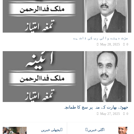
عزت دینے والی رب کی ذات ہے
May 28, 2025
0
جھوٹے بھارت کے منہ پر سچ کا طمانچہ
May 27, 2025
0
اگلی خبریں
پچھلی خبریں