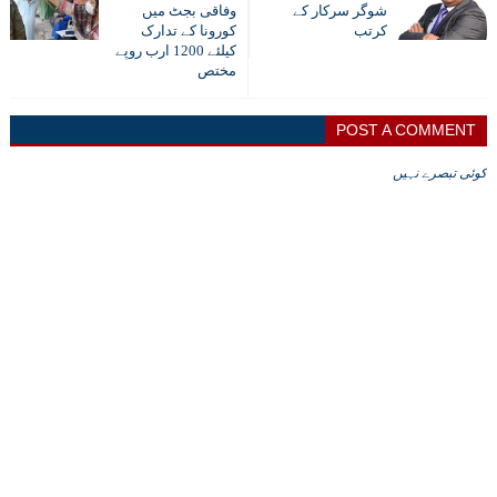
شوگر سرکار کے
وفاقی بجٹ میں
کرتب
کورونا کے تدارک
کیلئے 1200 ارب روپے
مختص
POST A COMMENT
کوئی تبصرے نہیں