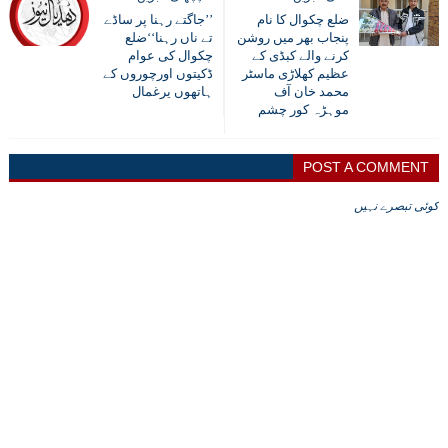
ضلع چکوال کا نام
’’جاگتے رہنا پر ساڈے
پنجاب بھر میں روشن
تے ناں رہنا‘‘ضلع
کرنے والے کبڈی کے
چکوال کی عوام
عظیم کھلاڑی ماسٹر
ڈکیتوں اورچوروں کے
محمد خان آف
ہاتھوں یرغمال
موہڑہ کور چشم
POST A COMMENT
کوئی تبصرے نہیں