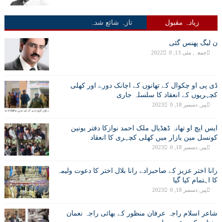
زیادہ مقبول
تازہ شائع شدہ
ن لیگ پھنس گئی
جمعہ, مئی 13, 2022
0
ڈی پی او چکوال کے تھانوں کے اچانک دورے اور کھلی
کچہریوں کے انعقاد کا سلسلہ جاری
پیر, دسمبر 18, 2023
0
ایس ایچ او تھانہ ڈھڈیال ملک احمد نوازکا دفتر یونین
کونسل مین بازار میں کھلی کچہری کا انعقاد
پیر, دسمبر 18, 2023
0
رانا اختر عزیز کے صاحبزادے رانا بلال اختر کا دعوت ولیمہ
کا اہتمام کیا گیا
پیر, دسمبر 18, 2023
0
شاعر اسلام راجہ عرفان منظور کے بھائی راجہ نعمان