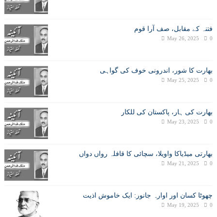
فتنہ کے مقابل، صف آرا قوم
May 26, 2025
0
بھارت کا شور، اندرونی خوف کی گواہی
May 25, 2025
0
بھارت کی ہار، پاکستان کی للکار
May 23, 2025
0
بھارتی میڈیاکا واویلا، سچائی کا قافلہ رواں دواں
May 21, 2025
0
چھوٹا کسان اور اوارہ جانور: ایک خاموش اذیت
May 19, 2025
0