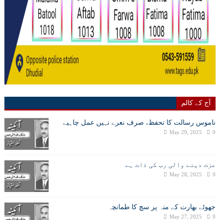
آج کے کالم
ناموس رسالت کا تحفظ، صرف نعرے نہیں عمل چاہیے
May 29, 2025
0
عزت دینے والی رب کی ذات ہے
May 28, 2025
0
جھوٹے بھارت کے منہ پر سچ کا طمانچہ
May 27, 2025
0