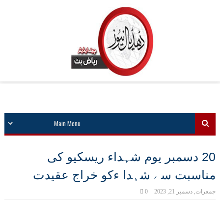
20 دسمبر یوم شہداء ریسکیو کی
مناسبت سے شہدا ءکو خراج عقیدت
جمعرات, دسمبر 21, 2023
0