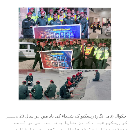
چکوال (نامہ نگار) ریسکیو کے شہداء کی یاد میں ہر سال 20 دسمبر
کو ریسکیو شہداء کا دن منایا جاتا ہے۔ اسی حوالے سے
ریسکیو سینٹرل سٹیشن چکوال اور تحصیل سب سٹیشنز پر