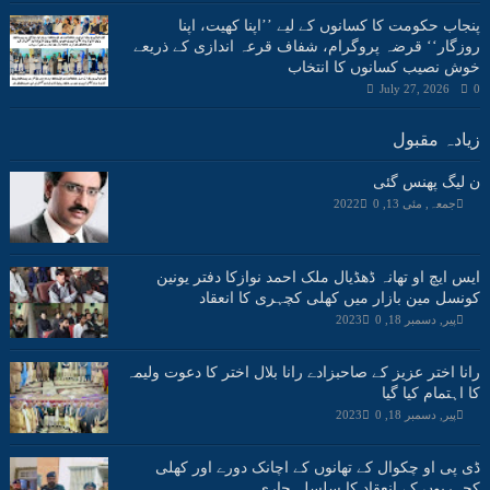
پنجاب حکومت کا کسانوں کے لیے ’’اپنا کھیت، اپنا
روزگار‘‘ قرضہ پروگرام، شفاف قرعہ اندازی کے ذریعے
خوش نصیب کسانوں کا انتخاب
July 27, 2026
0
زیادہ مقبول
ن لیگ پھنس گئی
جمعہ, مئی 13, 2022
0
ایس ایچ او تھانہ ڈھڈیال ملک احمد نوازکا دفتر یونین
کونسل مین بازار میں کھلی کچہری کا انعقاد
پیر, دسمبر 18, 2023
0
رانا اختر عزیز کے صاحبزادے رانا بلال اختر کا دعوت ولیمہ
کا اہتمام کیا گیا
پیر, دسمبر 18, 2023
0
ڈی پی او چکوال کے تھانوں کے اچانک دورے اور کھلی
کچہریوں کے انعقاد کا سلسلہ جاری