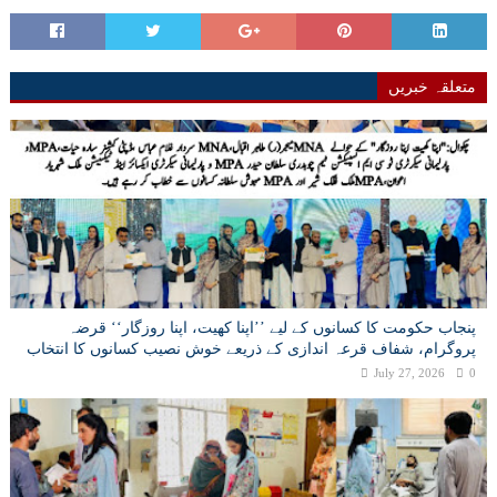
متعلقہ خبریں
پنجاب حکومت کا کسانوں کے لیے ’’اپنا کھیت، اپنا روزگار‘‘ قرضہ
پروگرام، شفاف قرعہ اندازی کے ذریعے خوش نصیب کسانوں کا انتخاب
July 27, 2026
0