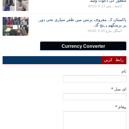
منظور کی دعوت ولیمہ
جمعہ, مئی 13, 2022
0
پاکستان کے معروف بزنس مین ظفر سپاری نجی دورہ
پر برمنگھم پہنچ گئے
منگل, مارچ 05, 2024
0
Currency Converter
رابطہ کریں
نام
ای میل
*
پیغام
*