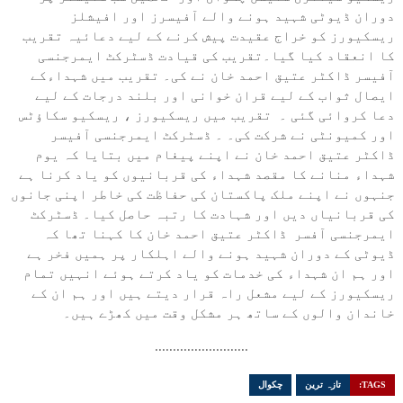
دوران ڈیوٹی شہید ہونے والے آفیسرز اور افیشلز
ریسکیورز کو خراج عقیدت پیش کرنے کے لیے دعائیہ تقریب
کا انعقاد کیا گیا۔تقریب کی قیادت ڈسٹرکٹ ایمرجنسی
آفیسر ڈاکٹر عتیق احمد خان نے کی۔ تقریب میں شہداءکے
ایصال ثواب کے لیے قران خوانی اور بلند درجات کے لیے
دعا کروائی گئی ۔ تقریب میں ریسکیورز ، ریسکیو سکاؤٹس
اور کمیونٹی نے شرکت کی۔ ۔ ڈسٹرکٹ ایمرجنسی آفیسر
ڈاکٹر عتیق احمد خان نے اپنے پیغام میں بتایا کہ یوم
شہداء منانے کا مقصد شہداء کی قربانیوں کو یاد کرنا ہے
جنہوں نے اپنے ملک پاکستان کی حفاظت کی خاطر اپنی جانوں
کی قربانیاں دیں اور شہادت کا رتبہ حاصل کیا۔ ڈسٹرکٹ
ایمرجنسی آفسر ڈاکٹر عتیق احمد خان کا کہنا تھا کہ
ڈیوٹی کے دوران شہید ہونے والے اہلکار پر ہمیں فخر ہے
اور ہم ان شہداء کی خدمات کو یاد کرتے ہوئے انہیں تمام
ریسکیورز کے لیے مشعل راہ قرار دیتے ہیں اور ہم ان کے
خاندان والوں کے ساتھ ہر مشکل وقت میں کھڑے ہیں۔
..........................
TAGS:
تازہ ترین
چکوال