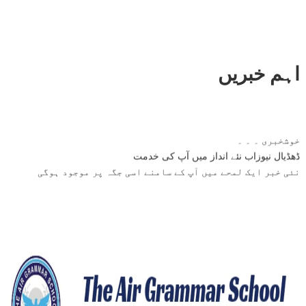
اہم خبریں
خوشخبری ۔ ۔ ۔
ڈھڈیال نیوزاب نئے انداز میں آپ کی خدمت
نئی خبر ایک لمحے میں آپ کے سامنے اسی جگہ پر موجود ہوگی