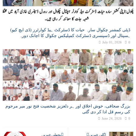
ڈپٹی کمشنر چکوال سارہ حیات کا ڈسٹرکٹ ہیڈ کوارٹرز (ڈی ایچ کیو)
ہسپتال اور ڈسپنسری ڈسٹرکٹ کمپلیکس چکوال کا اچانک دورہ
July 01, 2026
0
بزرگ صحافی، خوش اخلاق اور ہر دلعزیز شخصیت فتح نور میر مرحوم
کی رسمِ قل ادا کر دی گئی
June 24, 2026
0
اگلی خبریں
پچھلی خبریں