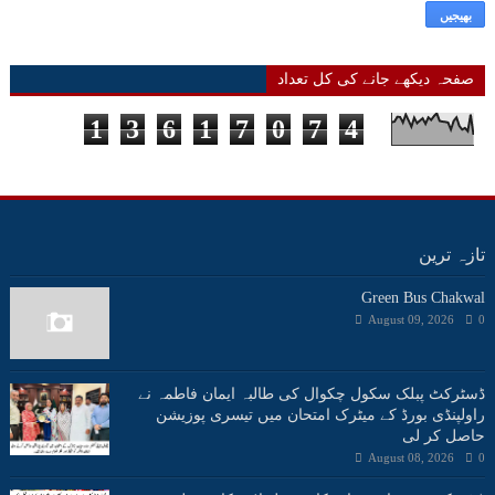
صفحہ دیکھے جانے کی کل تعداد
1
3
6
1
7
0
7
4
تازہ ترین
Green Bus Chakwal
August 09, 2026
0
ڈسٹرکٹ پبلک سکول چکوال کی طالبہ ایمان فاطمہ نے
راولپنڈی بورڈ کے میٹرک امتحان میں تیسری پوزیشن
حاصل کر لی
August 08, 2026
0