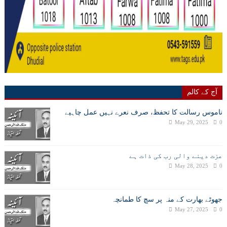
آج کے کالم
ناموس رسالت کا تحفظ، صرف نعرے نہیں عمل چاہیے
May 29, 2025
0
عزت دینے والی رب کی ذات ہے
May 28, 2025
0
جھوٹے بھارت کے منہ پر سچ کا طمانچہ
May 27, 2025
0