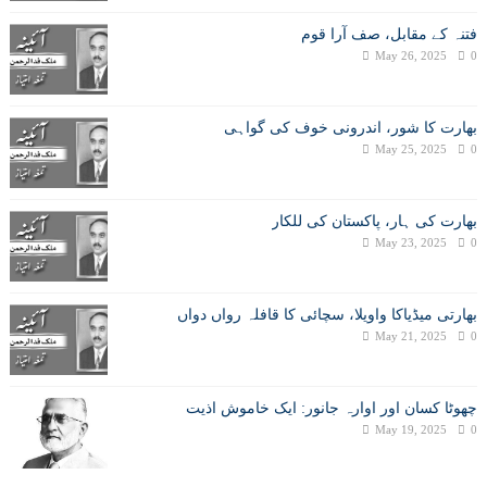
فتنہ کے مقابل، صف آرا قوم
May 26, 2025
0
بھارت کا شور، اندرونی خوف کی گواہی
May 25, 2025
0
بھارت کی ہار، پاکستان کی للکار
May 23, 2025
0
بھارتی میڈیاکا واویلا، سچائی کا قافلہ رواں دواں
May 21, 2025
0
چھوٹا کسان اور اوارہ جانور: ایک خاموش اذیت
May 19, 2025
0