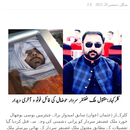
منگل, دسمبر 26, 2023
0
کلرکہار (عثمان اعوان) سابق امیدوار برائے چیئرمین یوسی بوچھال
خورد ملک غضنفر سردار کو پرانی دشمنی کی وجہ سے قتل کردیا گیا
تفصیلات کے مطابق مقتول ملک غضنفر سردار کے بھائی بیرسٹر ملک