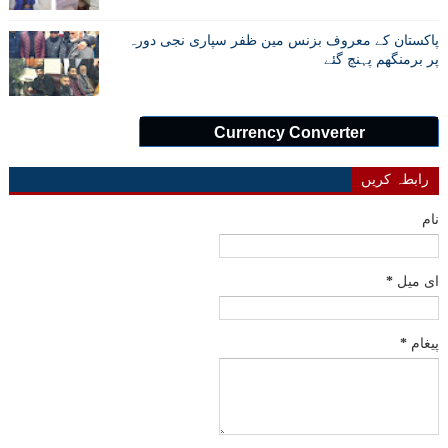
پاکستان کے معروف بزنس مین ظفر سپاری نجی دورہ
پر برمنگھم پہنچ گئے
Currency Converter
رابطہ کریں
نام
ای میل
*
پیغام
*