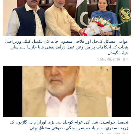
عوامی مسائل کےحل اور فلاحی منصوبہ جات کی تکمیل کیلئے وزیراعلیٰ
پنجاب کے احکامات پر من وعن عمل درآمد یقینی بنایا جارہا ہے، سارہ
حیات گوندل
May 06, 2026
0
تحصیل چوآسیدن شاہ کی عوام کوجلد ہی بڑی اورآرام دہ گاڑیوں کے
زریعے سفری سہولیات میسر ہونگی، صوفی مشتاق بھٹی