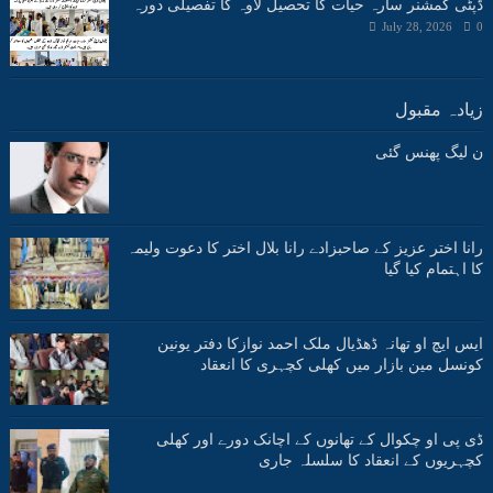
ڈپٹی کمشنر سارہ حیات کا تحصیل لاوہ کا تفصیلی دورہ
July 28, 2026
0
زیادہ مقبول
ن لیگ پھنس گئی
رانا اختر عزیز کے صاحبزادے رانا بلال اختر کا دعوت ولیمہ
کا اہتمام کیا گیا
ایس ایچ او تھانہ ڈھڈیال ملک احمد نوازکا دفتر یونین
کونسل مین بازار میں کھلی کچہری کا انعقاد
ڈی پی او چکوال کے تھانوں کے اچانک دورے اور کھلی
کچہریوں کے انعقاد کا سلسلہ جاری