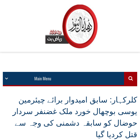
کلرکہار: سابق امیدوار برائے چیئرمین
یوسی بوچھال خورد ملک غضنفر سردار
حوضال کو سابقہ دشمنی کی وجہ سے
قتل کردیا گیا