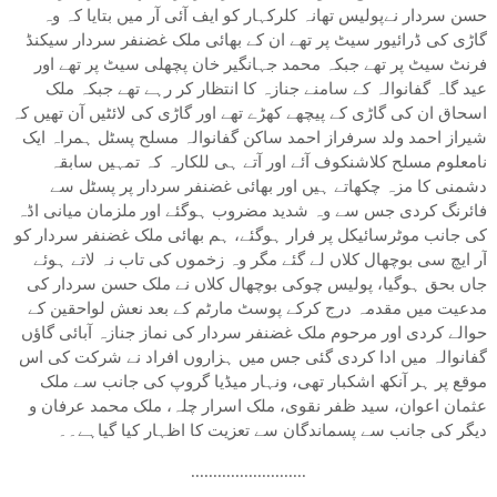
حسن سردار نےپولیس تھانہ کلرکہار کو ایف آئی آر میں بتایا کہ وہ
گاڑی کی ڈرائیور سیٹ پر تھے ان کے بھائی ملک غضنفر سردار سیکنڈ
فرنٹ سیٹ پر تھے جبکہ محمد جہانگیر خان پچھلی سیٹ پر تھے اور
عید گاہ گفانوالہ کے سامنے جنازہ کا انتظار کر رہے تھے جبکہ ملک
اسحاق ان کی گاڑی کے پیچھے کھڑے تھے اور گاڑی کی لائٹیں آن تھیں کہ
شیراز احمد ولد سرفراز احمد ساکن گفانوالہ مسلح پسٹل ہمراہ ایک
نامعلوم مسلح کلاشنکوف آئے اور آتے ہی للکارہ کہ تمہیں سابقہ
دشمنی کا مزہ چکھاتے ہیں اور بھائی غضنفر سردار پر پسٹل سے
فائرنگ کردی جس سے وہ شدید مضروب ہوگئے اور ملزمان میانی اڈہ
کی جانب موٹرسائیکل پر فرار ہوگئے، ہم بھائی ملک غضنفر سردار کو
آر ایچ سی بوچھال کلاں لے گئے مگر وہ زخموں کی تاب نہ لاتے ہوئے
جاں بحق ہوگیا، پولیس چوکی بوچھال کلاں نے ملک حسن سردار کی
مدعیت میں مقدمہ درج کرکے پوسٹ مارٹم کے بعد نعش لواحقین کے
حوالے کردی اور مرحوم ملک غضنفر سردار کی نماز جنازہ آبائی گاؤں
گفانوالہ میں ادا کردی گئی جس میں ہزاروں افراد نے شرکت کی اس
موقع پر ہر آنکھ اشکبار تھی، ونہار میڈیا گروپ کی جانب سے ملک
عثمان اعوان، سید ظفر نقوی، ملک اسرار چلہ، ملک محمد عرفان و
دیگر کی جانب سے پسماندگان سے تعزیت کا اظہار کیا گیاہے۔۔
..........................