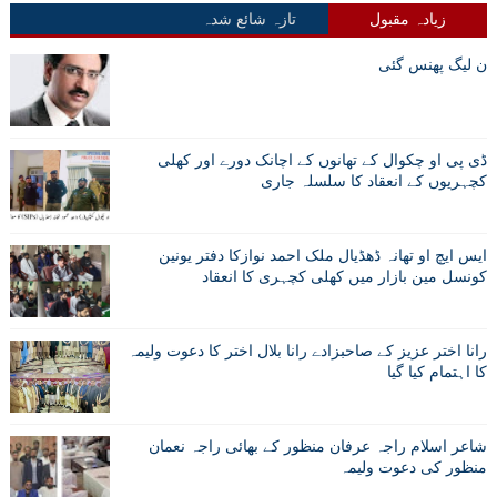
زیادہ مقبول
تازہ شائع شدہ
ن لیگ پھنس گئی
ڈی پی او چکوال کے تھانوں کے اچانک دورے اور کھلی
کچہریوں کے انعقاد کا سلسلہ جاری
ایس ایچ او تھانہ ڈھڈیال ملک احمد نوازکا دفتر یونین
کونسل مین بازار میں کھلی کچہری کا انعقاد
رانا اختر عزیز کے صاحبزادے رانا بلال اختر کا دعوت ولیمہ
کا اہتمام کیا گیا
شاعر اسلام راجہ عرفان منظور کے بھائی راجہ نعمان
منظور کی دعوت ولیمہ