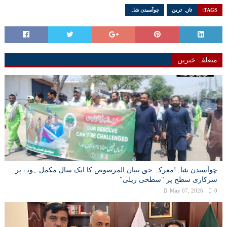
TAGS:
تازہ ترین
چوآسیدن شاہ
متعلقہ خبریں
چوآسیدن شاہ!معرکہ حق بنیان المرصوص کا ایک سال مکمل ہونے پر
سرکاری سطح پر "سطحی ریلی"
May 07, 2026
0