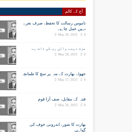
آج کے کالم
ناموس رسالت کا تحفظ، صرف نعرے
نہیں عمل چاہیے
May 29, 2025
0
عزت دینے والی رب کی ذات ہے
May 28, 2025
0
جھوٹے بھارت کے منہ پر سچ کا طمانچہ
May 27, 2025
0
فتنہ کے مقابل، صف آرا قوم
May 26, 2025
0
بھارت کا شور، اندرونی خوف کی
گواہی