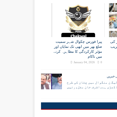
ز کی
پیرا فورس چکوال شہر سمیت
ریب
ضلع بھر میں ابھی تک نمایاں اور
مؤثر کارکردگی کا مظاہرہ کرنے
میں ناکام
January 04, 2026
0
 خبریں
یگ ن منگوال میں چٹان کی طرح
کھڑی ہے،اشرف خان مغل،رئیس