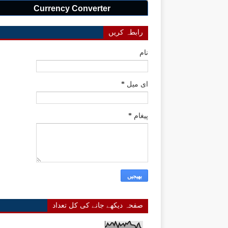
Currency Converter
رابطہ کریں
نام
ای میل
*
پیغام
*
صفحہ دیکھے جانے کی کل تعداد