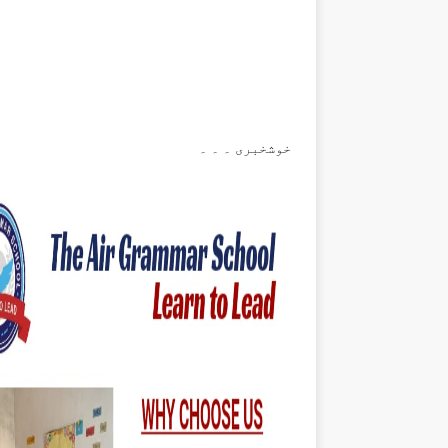
خوشخبری ۔ ۔ ۔
ڈھڈیال نیوزاب نئے انداز میں آپ کی خدمت
نئی خبر ایک لمحے میں آپ کے سامنے اسی جگہ پ
موجود ہوگی