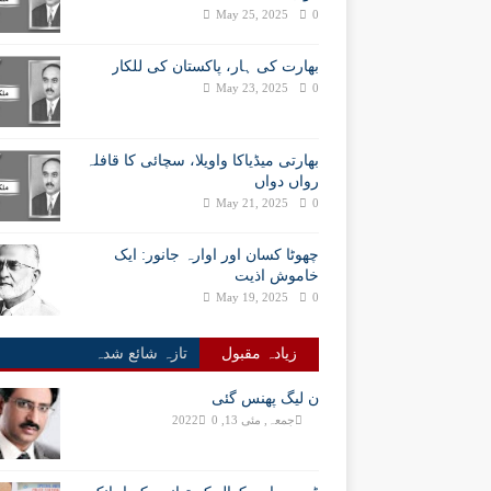
May 25, 2025
0
بھارت کی ہار، پاکستان کی للکار
May 23, 2025
0
بھارتی میڈیاکا واویلا، سچائی کا قافلہ
رواں دواں
May 21, 2025
0
چھوٹا کسان اور اوارہ جانور: ایک
خاموش اذیت
May 19, 2025
0
زیادہ مقبول
تازہ شائع شدہ
ن لیگ پھنس گئی
جمعہ, مئی 13, 2022
0