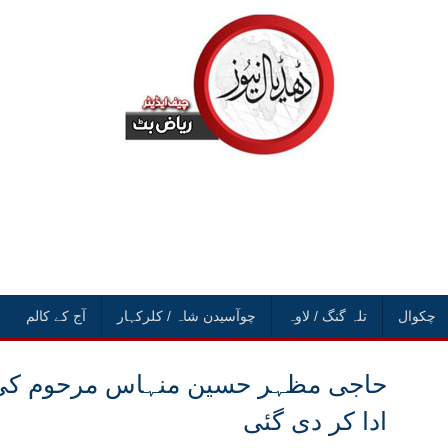
چکوال
تلہ گنگ / لاوہ
چوآسیدن شاہ / کلرکہار
آج کے کالم
حاجی مظہر حسین منہاس مرحوم کی 
ادا کر دی گئی