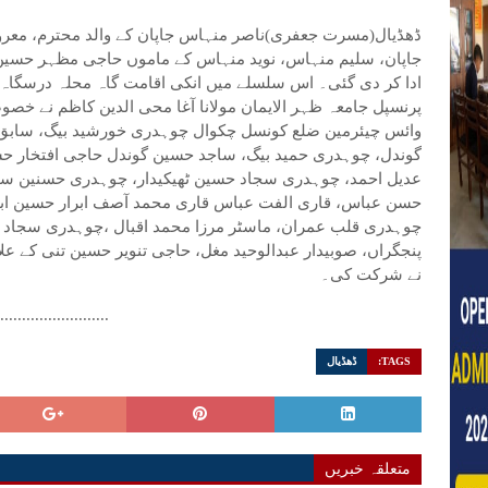
ڈھڈیال(مسرت جعفری)ناصر منہاس جاپان کے والد محترم، م
جاپان، سلیم منہاس، نوید منہاس کے ماموں حاجی مظہر حسی
ادا کر دی گئی۔ اس سلسلے میں انکی اقامت گاہ محلہ درسگا
پرنسپل جامعہ ظہر الایمان مولانا آغا محی الدین کاظم نے خص
وائس چیئرمین ضلع کونسل چکوال چوہدری خورشید بیگ، سابق 
گوندل، چوہدری حمید بیگ، ساجد حسین گوندل حاجی افتخار حس
عدیل احمد، چوہدری سجاد حسین ٹھیکیدار، چوہدری حسنین سانگ
حسن عباس، قاری الفت عباس قاری محمد آصف ابرار حسین ابی
چوہدری قلب عمران، ماسٹر مرزا محمد اقبال ،چوہدری سجاد ب
پنجگراں، صوبیدار عبدالوحید مغل، حاجی تنویر حسین تنی کے علاؤ
نے شرکت کی۔
..........................
TAGS:
ڈھڈیال
متعلقہ خبریں