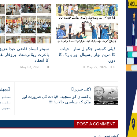
ڈپٹی کمشنر چکوال سارہ حیات
سینئر استاد قاضی عبدالعزی
کا مریم نواز ہسپتال اور پارک کا
باعزت ریٹائرمنٹ، پروقار تق
دورہ
کا انعقاد
May 03, 2026
0
May 22, 2026
0
اگلی خبریں
پچھلی
پاکستان کو سنجیدہ قیادت کی ضرورت اور
مسلم ل
ملک کے سیاسی حالات!!!!!!
مضبوط 
ہیپی
POST A COMMENT
کوئی تبصرے نہیں