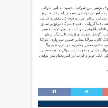
عروف بزنس مین شوکت محمود منہاس شوکی
ن منہاس مرحوم کی رسم چہلم ہفتہ کے روز
ہ منہاس ہاؤس میں مرحوم کی مغفرت کے لیے
وصی دعا کروائی ۔ختم چہلم کے موقع پر سابق
ناظم رانا بشیرسراج ، چوہدری نجم الحسن
ین گوندل, چوہدری ارشد علی بیگ، سیٹھ
 کلاں، مولانا مظہر حسین سبزواری، مولانا
، حاجی ضمیر جعفری، چوہدری ندیم بیگ،
ھال، حاجی منظور حسین بھال، جاوید حسین
ہ انکے عزیز واقارب اور کثیر تعداد میں لوگوں