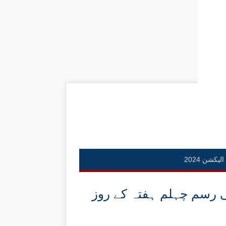
الیکشن 2024
رسم چہلم ہفتہ کے روز