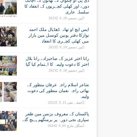
ڈی پی او چکوال کے تھانوں کے اچانک
دورے اور کھلی کچہریوں کے انعقاد کا
سلسلہ جاری
پیر, دسمبر 18, 2023
0
ایس ایچ او تھانہ ڈھڈیال ملک احمد
نوازکا دفتر یونین کونسل مین بازار
میں کھلی کچہری کا انعقاد
پیر, دسمبر 18, 2023
0
رانا اختر عزیز کے صاحبزادے رانا بلال
اختر کا دعوت ولیمہ کا اہتمام کیا گیا
پیر, دسمبر 18, 2023
0
شاعر اسلام راجہ عرفان منظور کے
بھائی راجہ نعمان منظور کی دعوت
ولیمہ
جمعہ, مئی 13, 2022
0
پاکستان کے معروف بزنس مین ظفر
سپاری نجی دورہ پر برمنگھم پہنچ گئے
منگل, مارچ 05, 2024
0