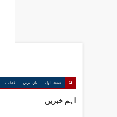
صفحہ اول
تازہ ترین
ڈھڈیال
اہم خبریں