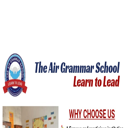
خوشخبری ۔ ۔ ۔
ڈھڈیال نیوزاب نئے انداز میں آپ کی خدمت
نئی خبر ایک لمحے میں آپ کے سامنے اسی جگہ پر موجود ہوگی