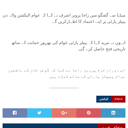
میڈیا سے گفتگو میں راجا پرویز اشرف نے کہا کہ عوام الیکشن والے دن
پیپلز پارٹی پر اپنے اعتماد کا اظہارکریں گے۔
انہوں نے مزید کہا کہ پیپلز پارٹی عوام کی بھرپور حمایت کے ساتھ
تاریخی فتح حاصل کرے گی۔
اس دوران خرم پرویز راجا نے کہا کہ گوجر خان کے باشعور
عوام پیپلز پارٹی کے ساتھ کھڑے ہیں
..........................
TAGS:
الیکشن
متعلقہ خبریں