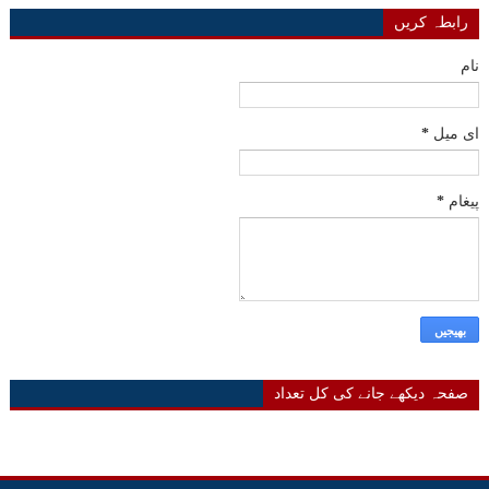
رابطہ کریں
نام
ای میل
*
پیغام
*
صفحہ دیکھے جانے کی کل تعداد