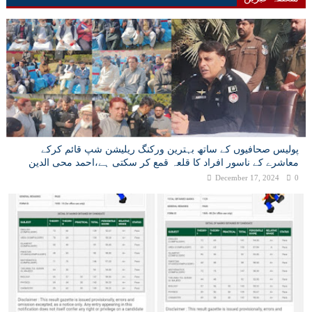
پولیس صحافیوں کے ساتھ بہترین ورکنگ ریلیشن شپ قائم کرکے
معاشرے کے ناسور افراد کا قلعہ قمع کر سکتی ہے،احمد محی الدین
December 17, 2024
0