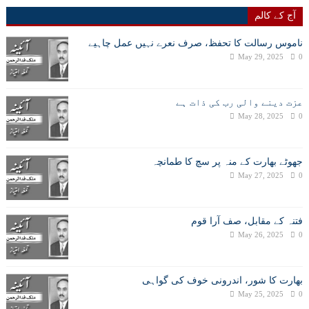
آج کے کالم
ناموس رسالت کا تحفظ، صرف نعرے نہیں عمل چاہیے
May 29, 2025
0
عزت دینے والی رب کی ذات ہے
May 28, 2025
0
جھوٹے بھارت کے منہ پر سچ کا طمانچہ
May 27, 2025
0
فتنہ کے مقابل، صف آرا قوم
May 26, 2025
0
بھارت کا شور، اندرونی خوف کی گواہی
May 25, 2025
0