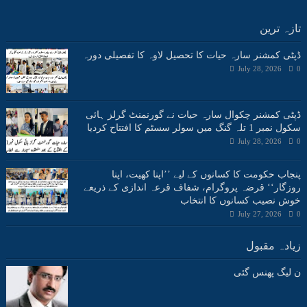
تازہ ترین
ڈپٹی کمشنر سارہ حیات کا تحصیل لاوہ کا تفصیلی دورہ
July 28, 2026
0
ڈپٹی کمشنر چکوال سارہ حیات نے گورنمنٹ گرلز ہائی
سکول نمبر 1 تلہ گنگ میں سولر سسٹم کا افتتاح کردیا
July 28, 2026
0
پنجاب حکومت کا کسانوں کے لیے ’’اپنا کھیت، اپنا
روزگار‘‘ قرضہ پروگرام، شفاف قرعہ اندازی کے ذریعے
خوش نصیب کسانوں کا انتخاب
July 27, 2026
0
زیادہ مقبول
ن لیگ پھنس گئی