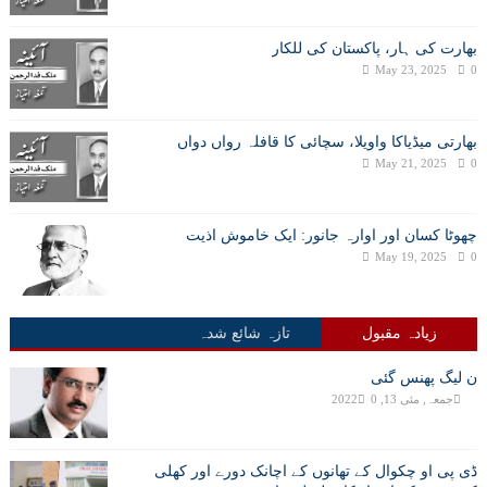
بھارت کی ہار، پاکستان کی للکار
May 23, 2025
0
بھارتی میڈیاکا واویلا، سچائی کا قافلہ رواں دواں
May 21, 2025
0
چھوٹا کسان اور اوارہ جانور: ایک خاموش اذیت
May 19, 2025
0
زیادہ مقبول
تازہ شائع شدہ
ن لیگ پھنس گئی
جمعہ, مئی 13, 2022
0
ڈی پی او چکوال کے تھانوں کے اچانک دورے اور کھلی