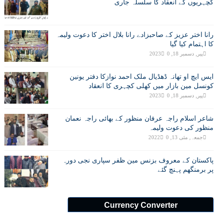
کچہریوں کے انعقاد کا سلسلہ جاری
رانا اختر عزیز کے صاحبزادے رانا بلال اختر کا دعوت ولیمہ
کا اہتمام کیا گیا
پیر, دسمبر 18, 2023
0
ایس ایچ او تھانہ ڈھڈیال ملک احمد نوازکا دفتر یونین
کونسل مین بازار میں کھلی کچہری کا انعقاد
پیر, دسمبر 18, 2023
0
شاعر اسلام راجہ عرفان منظور کے بھائی راجہ نعمان
منظور کی دعوت ولیمہ
جمعہ, مئی 13, 2022
0
پاکستان کے معروف بزنس مین ظفر سپاری نجی دورہ
پر برمنگھم پہنچ گئے
Currency Converter