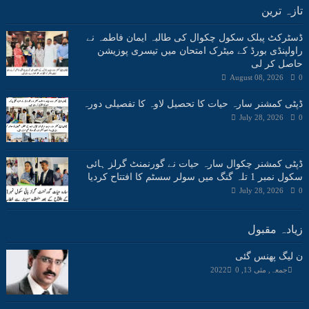
تازہ ترین
ڈسٹرکٹ پبلک سکول چکوال کی طالبہ ایمان فاطمہ نے
راولپنڈی بورڈ کے میٹرک امتحان میں تیسری پوزیشن
حاصل کر لی
August 08, 2026
0
ڈپٹی کمشنر سارہ حیات کا تحصیل لاوہ کا تفصیلی دورہ
July 28, 2026
0
ڈپٹی کمشنر چکوال سارہ حیات نے گورنمنٹ گرلز ہائی
سکول نمبر 1 تلہ گنگ میں سولر سسٹم کا افتتاح کردیا
July 28, 2026
0
زیادہ مقبول
ن لیگ پھنس گئی
جمعہ, مئی 13, 2022
0