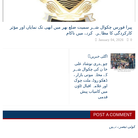
پیرا فورس چکوال شہر سمیت ضلع بھر میں ابھی تک نمایاں اور مؤثر
کارکردگی کا مظاہرہ کرنے میں ناکام
January 04, 2026
0
اگلی خبریں
چوہدری نوشاد علی
خا ن کی چکوال شہر
کے محلہ موتی بازار ،
ڈھکو روڈ، ملت چوک
اور علامہ اقبال ٹاﺅن
میں کامیاب پیش
قدمی
POST A COMMENT
کوئی تبصرے نہیں