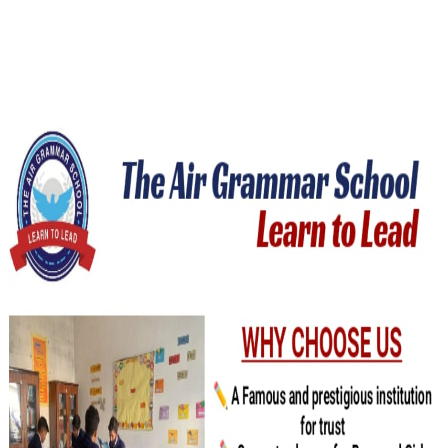
خوشخبری ۔ ۔ ۔
ڈھڈیال نیوزاب نئے انداز میں آپ کی خدمت
نئی خبر ایک لمحے میں آپ کے سامنے اسی جگہ پر موجود ہوگی