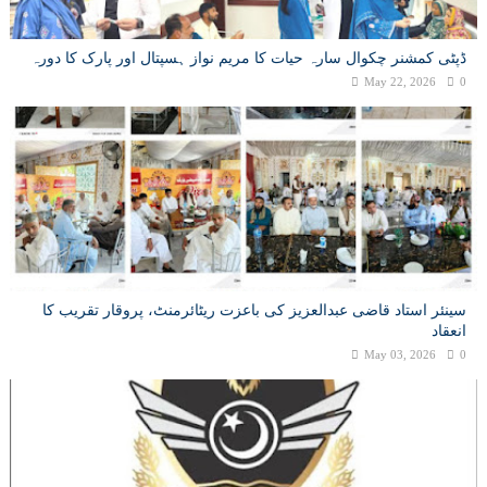
ڈپٹی کمشنر چکوال سارہ حیات کا مریم نواز ہسپتال اور پارک کا دورہ
May 22, 2026
0
سینئر استاد قاضی عبدالعزیز کی باعزت ریٹائرمنٹ، پروقار تقریب کا
انعقاد
May 03, 2026
0