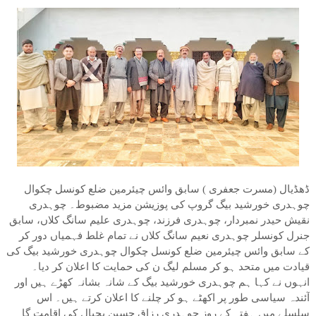
ڈھڈیال (مسرت جعفری ) سابق وائس چیئرمین ضلع کونسل چکوال
چوہدری خورشید بیگ گروپ کی پوزیشن مزید مضبوط۔ چوہدری
نقیش حیدر نمبردار، چوہدری فرزند، چوہدری علیم سانگ کلاں، سابق
جنرل کونسلر چوہدری نعیم سانگ کلاں نے تمام غلط فہمیاں دور کر
کے سابق وائس چیئرمین ضلع کونسل چکوال چوہدری خورشید بیگ کی
قیادت میں متحد ہو کر مسلم لیگ ن کی حمایت کا اعلان کر دیا۔
انہوں نے کہا ہم چوہدری خورشید بیگ کے شانہ بشانہ کھڑے ہیں اور
آئندہ سیاسی طور پر اکھٹے ہو کر چلنے کا اعلان کرتے ہیں۔ اس
سلسلے میں ہفتہ کے روز چوہدری رزاق حسین بجیال کی اقامت گاہ