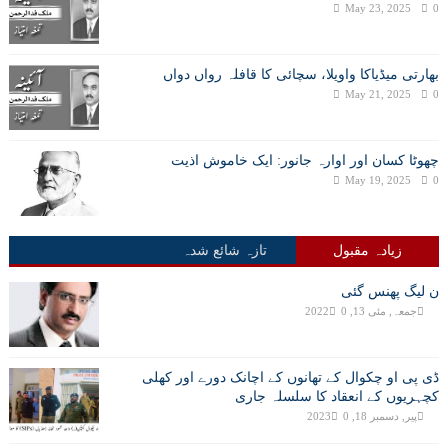
May 23, 2025
0
بھارتی میڈیاکا واویلا، سچائی کا قافلہ رواں دواں
May 21, 2025
0
چھوٹا کسان اور اوارہ جانور: ایک خاموش اذیت
May 19, 2025
0
زیادہ مقبول
تازہ شائع شدہ
ن لیگ پھنس گئی
جمعہ, مئی 13, 2022
0
ڈی پی او چکوال کے تھانوں کے اچانک دورے اور کھلی
کچہریوں کے انعقاد کا سلسلہ جاری
پیر, دسمبر 18, 2023
0