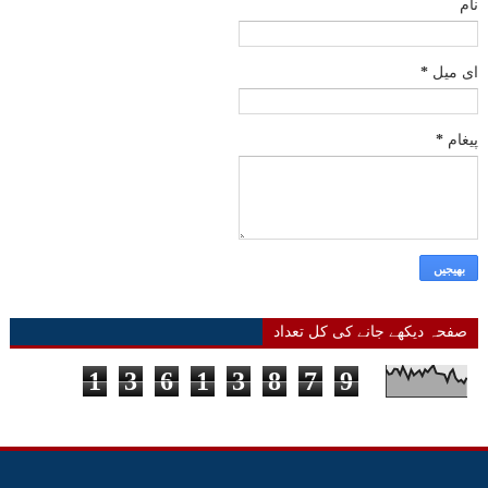
نام
ای میل
*
پیغام
*
صفحہ دیکھے جانے کی کل تعداد
1
3
6
1
3
8
7
9