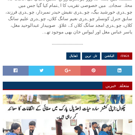
محلہ سجادیہ میں خصوصی تقریب کا اہتمام کیا گیا جس میں
چوہدری خورشید بیگ، چوہدری نقیش حیدر نمبردار، چوہدری فرزند،
سابق جنرل کونسلر چوہدری نعیم سانگ کلاں، چوہدری علیم سانگ
کلاں، چوہدری امجد سانگ کلاں کے علاؤہ صوبیدار عبدالوحید مغل،
یاسر عباس مغل اور لیواس خان بھی موجود تھے۔
..........................
TAGS:
الیکشن
تازہ ترین
ڈھڈیال
متعلقہ خبریں