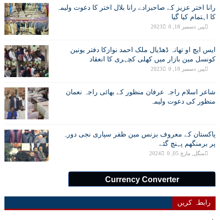
رانا اختر عزیز کے صاحبزادے رانا بلال اختر کا دعوت ولیمہ
کا اہتمام کیا گیا
پیر, دسمبر 18, 2023
0
ایس ایچ او تھانہ ڈھڈیال ملک احمد نوازکا دفتر یونین
کونسل مین بازار میں کھلی کچہری کا انعقاد
پیر, دسمبر 18, 2023
0
شاعر اسلام راجہ عرفان منظور کے بھائی راجہ نعمان
منظور کی دعوت ولیمہ
پاکستان کے معروف بزنس مین ظفر سپاری نجی دورہ
پر برمنگھم پہنچ گئے
منگل, مارچ 05, 2024
0
Currency Converter
رابطہ کریں