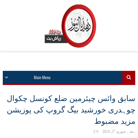
سابق وائس چیئرمین ضلع کونسل چکوال
چوہدری خورشید بیگ گروپ کی پوزیشن
مزید مضبوط
ہفتہ, جنوری 27, 2024
0