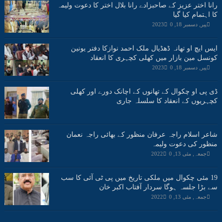
رانا اختر عزیز کے صاحبزادے رانا بلال اختر کا دعوت ولیمہ
کا اہتمام کیا گیا
پیر, دسمبر 18, 2023
0
ایس ایچ او تھانہ ڈھڈیال ملک احمد نوازکا دفتر یونین
کونسل مین بازار میں کھلی کچہری کا انعقاد
پیر, دسمبر 18, 2023
0
ڈی پی او چکوال کے تھانوں کے اچانک دورے اور کھلی
کچہریوں کے انعقاد کا سلسلہ جاری
شاعر اسلام راجہ عرفان منظور کے بھائی راجہ نعمان
منظور کی دعوت ولیمہ
جمعہ, مئی 13, 2022
0
19 مئی چکوال میں ملکی تاریخ میں پی ٹی آئی کا سب
سے بڑا جلسہ ہوگا سردار آفتاب اکبر خان
جمعہ, مئی 13, 2022
0