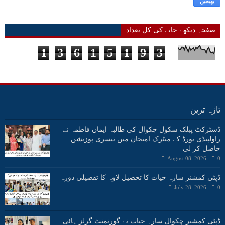
صفحہ دیکھے جانے کی کل تعداد
1
3
6
1
5
1
9
3
تازہ ترین
ڈسٹرکٹ پبلک سکول چکوال کی طالبہ ایمان فاطمہ نے
راولپنڈی بورڈ کے میٹرک امتحان میں تیسری پوزیشن
حاصل کر لی
August 08, 2026
0
ڈپٹی کمشنر سارہ حیات کا تحصیل لاوہ کا تفصیلی دورہ
July 28, 2026
0
ڈپٹی کمشنر چکوال سارہ حیات نے گورنمنٹ گرلز ہائی