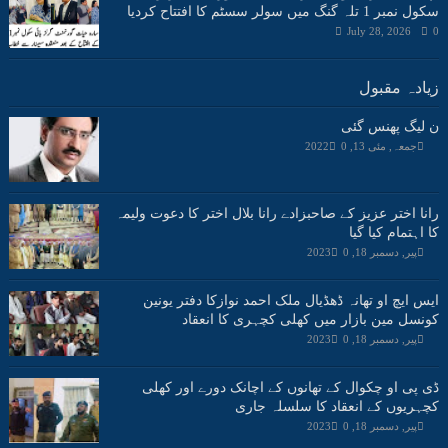
سکول نمبر 1 تلہ گنگ میں سولر سسٹم کا افتتاح کردیا
July 28, 2026
0
زیادہ مقبول
ن لیگ پھنس گئی
جمعہ, مئی 13, 2022
0
رانا اختر عزیز کے صاحبزادے رانا بلال اختر کا دعوت ولیمہ
کا اہتمام کیا گیا
پیر, دسمبر 18, 2023
0
ایس ایچ او تھانہ ڈھڈیال ملک احمد نوازکا دفتر یونین
کونسل مین بازار میں کھلی کچہری کا انعقاد
پیر, دسمبر 18, 2023
0
ڈی پی او چکوال کے تھانوں کے اچانک دورے اور کھلی
کچہریوں کے انعقاد کا سلسلہ جاری
پیر, دسمبر 18, 2023
0