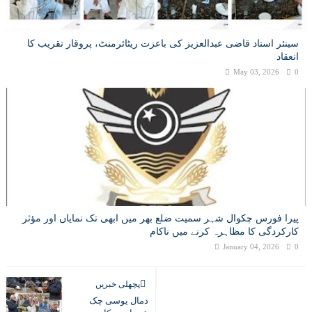
سینئر استاد قاضی عبدالعزیز کی باعزت ریٹائرمنٹ، پروقار تقریب کا
انعقاد
May 03, 2026
0
پیرا فورس چکوال شہر سمیت ضلع بھر میں ابھی تک نمایاں اور مؤثر
کارکردگی کا مظاہرہ کرنے میں ناکام
January 04, 2026
0
پچھلی خبریں
دمال یوسی چک