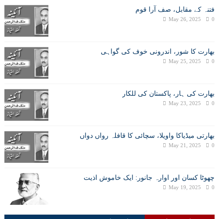
فتنہ کے مقابل، صف آرا قوم
May 26, 2025
0
بھارت کا شور، اندرونی خوف کی گواہی
May 25, 2025
0
بھارت کی ہار، پاکستان کی للکار
May 23, 2025
0
بھارتی میڈیاکا واویلا، سچائی کا قافلہ رواں دواں
May 21, 2025
0
چھوٹا کسان اور اوارہ جانور: ایک خاموش اذیت
May 19, 2025
0