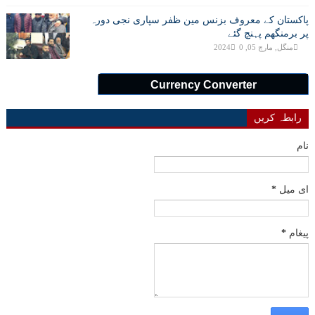
پاکستان کے معروف بزنس مین ظفر سپاری نجی دورہ
پر برمنگھم پہنچ گئے
منگل, مارچ 05, 2024
0
Currency Converter
رابطہ کریں
نام
ای میل
*
پیغام
*