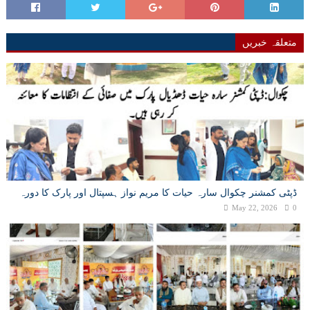
متعلقہ خبریں
ڈپٹی کمشنر چکوال سارہ حیات کا مریم نواز ہسپتال اور پارک کا دورہ
May 22, 2026
0