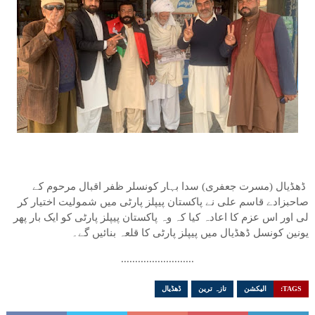
ڈھڈیال (مسرت جعفری) سدا بہار کونسلر ظفر اقبال مرحوم کے
صاحبزادے قاسم علی نے پاکستان پیپلز پارٹی میں شمولیت اختیار کر
لی اور اس عزم کا اعادہ کیا کہ وہ پاکستان پیپلز پارٹی کو ایک بار پھر
یونین کونسل ڈھڈیال میں پیپلز پارٹی کا قلعہ بنائیں گے۔
..........................
TAGS:
الیکشن
تازہ ترین
ڈھڈیال