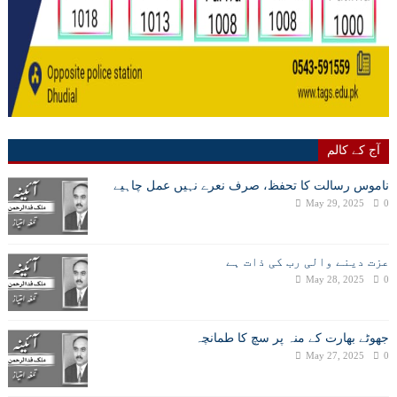
آج کے کالم
ناموس رسالت کا تحفظ، صرف نعرے نہیں عمل چاہیے
May 29, 2025
0
عزت دینے والی رب کی ذات ہے
May 28, 2025
0
جھوٹے بھارت کے منہ پر سچ کا طمانچہ
May 27, 2025
0