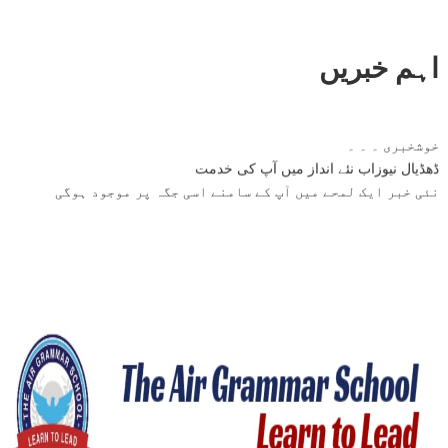
اہم خبریں
خوشخبری ۔ ۔ ۔
ڈھڈیال نیوزاب نئے انداز میں آپ کی خدمت
نئی خبر ایک لمحے میں آپ کے سامنے اسی جگہ پر موجود ہوگی