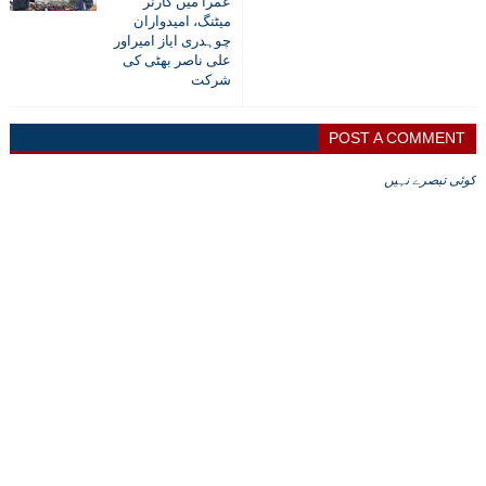
عمرا میں کارنر
میٹنگ، امیدواران
چوہدری ایاز امیراور
علی ناصر بھٹی کی
شرکت
POST A COMMENT
کوئی تبصرے نہیں