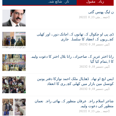
زیادہ مقبول
تازہ شائع شدہ
ن لیگ پھنس گئی
جمعہ, مئی 13, 2022
0
ڈی پی او چکوال کے تھانوں کے اچانک دورے اور کھلی
کچہریوں کے انعقاد کا سلسلہ جاری
پیر, دسمبر 18, 2023
0
رانا اختر عزیز کے صاحبزادے رانا بلال اختر کا دعوت ولیمہ
کا اہتمام کیا گیا
پیر, دسمبر 18, 2023
0
ایس ایچ او تھانہ ڈھڈیال ملک احمد نوازکا دفتر یونین
کونسل مین بازار میں کھلی کچہری کا انعقاد
پیر, دسمبر 18, 2023
0
شاعر اسلام راجہ عرفان منظور کے بھائی راجہ نعمان
منظور کی دعوت ولیمہ
جمعہ, مئی 13, 2022
0