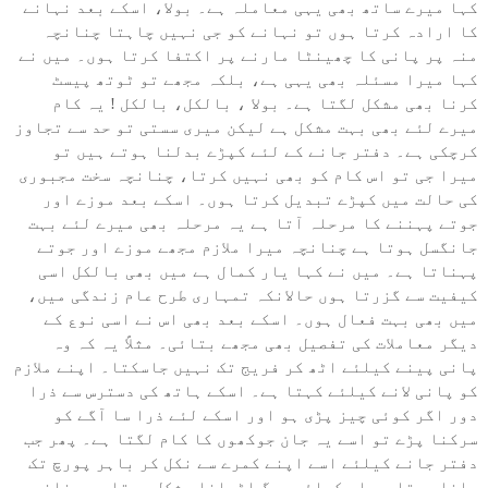
کہا میرے ساتھ بھی یہی معاملہ ہے۔ بولا، اسکے بعد نہانے
کا ارادہ کرتا ہوں تو نہانے کو جی نہیں چاہتا چنانچہ
منہ پر پانی کا چھینٹا مارنے پر اکتفا کرتا ہوں۔ میں نے
کہا میرا مسئلہ بھی یہی ہے، بلکہ مجھے تو ٹوتھ پیسٹ
کرنا بھی مشکل لگتا ہے۔ بولا ، بالکل، بالکل ! یہ کام
میرے لئے بھی بہت مشکل ہے لیکن میری سستی تو حد سے تجاوز
کرچکی ہے۔ دفتر جانے کے لئے کپڑے بدلنا ہوتے ہیں تو
میرا جی تو اس کام کو بھی نہیں کرتا، چنانچہ سخت مجبوری
کی حالت میں کپڑے تبدیل کرتا ہوں۔ اسکے بعد موزے اور
جوتے پہننے کا مرحلہ آتا ہے یہ مرحلہ بھی میرے لئے بہت
جانگسل ہوتا ہے چنانچہ میرا ملازم مجھے موزے اور جوتے
پہناتا ہے۔ میں نے کہا یار کمال ہے میں بھی بالکل اسی
کیفیت سے گزرتا ہوں حالانکہ تمہاری طرح عام زندگی میں،
میں بھی بہت فعال ہوں۔ اسکے بعد بھی اس نے اسی نوع کے
دیگر معاملات کی تفصیل بھی مجھے بتائی۔ مثلاً یہ کہ وہ
پانی پینے کیلئے اٹھ کر فریج تک نہیں جاسکتا۔ اپنے ملازم
کو پانی لانے کیلئے کہتا ہے۔ اسکے ہاتھ کی دسترس سے ذرا
دور اگر کوئی چیز پڑی ہو اور اسکے لئے ذرا سا آگے کو
سرکنا پڑے تو اسے یہ جان جوکھوں کا کام لگتا ہے۔ پھر جب
دفتر جانے کیلئے اسے اپنے کمرے سے نکل کر باہر پورچ تک
جانا ہوتا ہے اس کیلئے بیگ اٹھانا مشکل ہوتا ہے چنانچہ