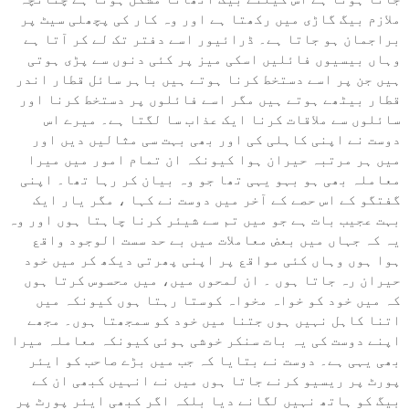
ملازم بیگ گاڑی میں رکھتا ہے اور وہ کار کی پچھلی سیٹ پر
براجمان ہو جاتا ہے۔ ڈرائیور اسے دفتر تک لے کر آتا ہے
وہاں بیسیوں فائلیں اسکی میز پر کئی دنوں سے پڑی ہوتی
ہیں جن پر اسے دستخط کرنا ہوتے ہیں باہر سائل قطار اندر
قطار بیٹھے ہوتے ہیں مگر اسے فائلوں پر دستخط کرنا اور
سائلوں سے ملاقات کرنا ایک عذاب سا لگتا ہے۔ میرے اس
دوست نے اپنی کاہلی کی اور بھی بہت سی مثالیں دیں اور
میں ہر مرتبہ حیران ہوا کیونکہ ان تمام امور میں میرا
معاملہ بھی ہو بہو یہی تھا جو وہ بیان کر رہا تھا۔ اپنی
گفتگو کے اس حصے کے آخر میں دوست نے کہا ، مگر یار ایک
بہت عجیب بات ہے جو میں تم سے شیئر کرنا چاہتا ہوں اور وہ
یہ کہ جہاں میں بعض معاملات میں بے حد سست الوجود واقع
ہوا ہوں وہاں کئی مواقع پر اپنی پھرتی دیکھ کر میں خود
حیران رہ جاتا ہوں ۔ ان لمحوں میں، میں محسوس کرتا ہوں
کہ میں خود کو خواہ مخواہ کوستا رہتا ہوں کیونکہ میں
اتنا کاہل نہیں ہوں جتنا میں خود کو سمجھتا ہوں۔ مجھے
اپنے دوست کی یہ بات سنکر خوشی ہوئی کیونکہ معاملہ میرا
بھی یہی ہے۔ دوست نے بتایا کہ جب میں بڑے صاحب کو ایئر
پورٹ پر ریسیو کرنے جاتا ہوں میں نے انہیں کبھی ان کے
بیگ کو ہاتھ نہیں لگانے دیا بلکہ اگر کبھی ایئر پورٹ پر