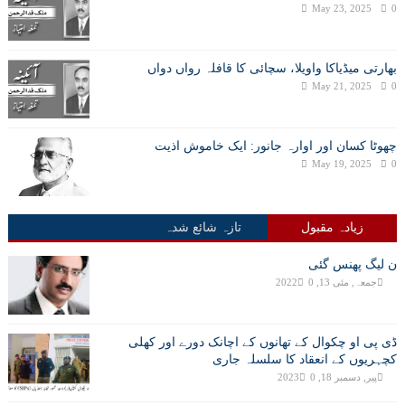
May 23, 2025
0
بھارتی میڈیاکا واویلا، سچائی کا قافلہ رواں دواں
May 21, 2025
0
چھوٹا کسان اور اوارہ جانور: ایک خاموش اذیت
May 19, 2025
0
زیادہ مقبول
تازہ شائع شدہ
ن لیگ پھنس گئی
جمعہ, مئی 13, 2022
0
ڈی پی او چکوال کے تھانوں کے اچانک دورے اور کھلی
کچہریوں کے انعقاد کا سلسلہ جاری
پیر, دسمبر 18, 2023
0