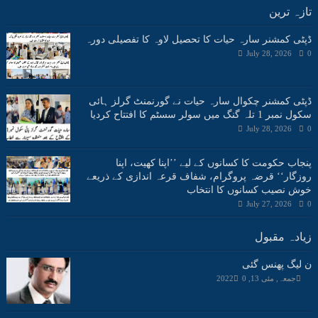
تازہ ترین
ڈپٹی کمشنر سارہ حیات کا تحصیل لاوہ کا تفصیلی دورہ
July 28, 2026
0
ڈپٹی کمشنر چکوال سارہ حیات نے گورنمنٹ گرلز ہائی
سکول نمبر 1 تلہ گنگ میں سولر سسٹم کا افتتاح کردیا
July 28, 2026
0
پنجاب حکومت کا کسانوں کے لیے ’’اپنا کھیت، اپنا
روزگار‘‘ قرضہ پروگرام، شفاف قرعہ اندازی کے ذریعے
خوش نصیب کسانوں کا انتخاب
July 27, 2026
0
زیادہ مقبول
ن لیگ پھنس گئی
جمعہ, مئی 13, 2022
0