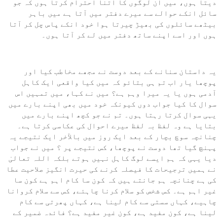
دیتا ہوں، میں ان لوگوں کا اتنا احترام کرتا ہوں کہ جو
سائل انکے حوالے سے میرے دفتر میں آتا ہے میں باہر
بیٹھے سائلوں کی بھیڑ چیرتا ہوا خود انکے پاس چل کر آتا
ہوں اور اسے اپنے ساتھ دفتر میں لے کر آتا ہوں۔
یہ داستان سنانے کے بعد دوست نے مجھے مخاطب کیا اور
پوچھا یار اب تم ہی بتائو کہ میں کیا واقعی ایک کاہل
آدمی ہوں یا یہ میرا وہم ہے؟ میں نے کہا، میں تمہیں اس
سوال کا کیا جواب دوں کیونکہ خود میں بھی اپنے بارے میں
یہی سوال کرتا رہتا ہوں۔ تم نے جو کچھ اپنے بارے میں
بتایا ہے وہ لفظ بہ لفظ میرے احوال کی عکاسی کرتا ہے۔
چنانچہ سوچ بچار کے بعد ایک روز میں بالآخر ایک نتیجے یہ
پہنچ گیا تھا دوست نے پوچھا، کس نتیجے پر ؟ میں نے جواب
دیا یہی کہ ہم ایسے لوگ کاہل نہیں ہوتے بلکہ اللہ تعالیٰ
نے ہمیں ترجیحات کا فیصلہ کرنے کی حیرت انگیز صلاحیت عطا
کی ہے چنانچہ ہم جانتے ہیں کہ کون سا کام اہم ہے کون سا
غیر اہم ہے۔ کس شخص کو سلام کرنا چاہئے، کس سے سلام کروانا
چاہیے، کہاں سستی سے کام لینا ہے، کہاں پھرتی سے کام
لینا ہے، کون مفید ہے، کون غیر مفید ہے؟ فائدہ ضمیر کے