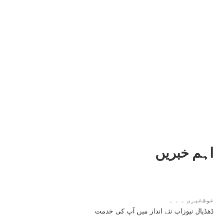
اہم خبریں
خوشخبری ۔ ۔ ۔
ڈھڈیال نیوزاب نئے انداز میں آپ کی خدمت
نئی خبر ایک لمحے میں آپ کے سامنے اسی جگہ پر موجود ہوگی