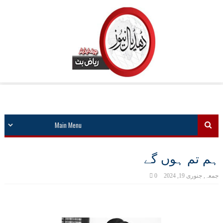
ہم تم ہوں گے
جمعہ, جنوری 19, 2024
0