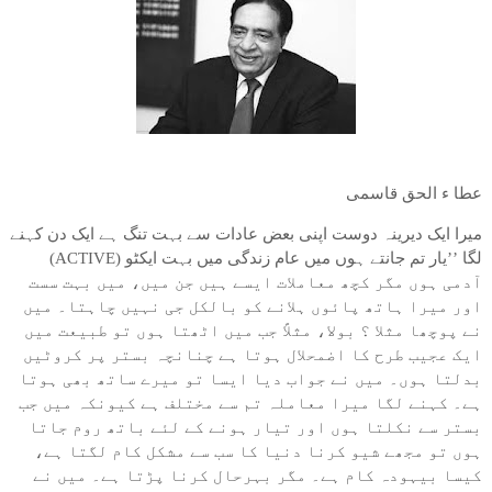
عطا ء الحق قاسمی
میرا ایک دیرینہ دوست اپنی بعض عادات سے بہت تنگ ہے ایک دن کہنے
لگا ’’یار تم جانتے ہوں میں عام زندگی میں بہت ایکٹو (ACTIVE)
آدمی ہوں مگر کچھ معاملات ایسے ہیں جن میں، میں بہت سست
اور میرا ہاتھ پائوں ہلانے کو بالکل جی نہیں چاہتا۔ میں
نے پوچھا مثلا ؟ بولا، مثلاً جب میں اٹھتا ہوں تو طبیعت میں
ایک عجیب طرح کا اضمحلال ہوتا ہے چنانچہ بستر پر کروٹیں
بدلتا ہوں۔ میں نے جواب دیا ایسا تو میرے ساتھ بھی ہوتا
ہے۔ کہنے لگا میرا معاملہ تم سے مختلف ہے کیونکہ میں جب
بستر سے نکلتا ہوں اور تیار ہونے کے لئے باتھ روم جاتا
ہوں تو مجھے شیو کرنا دنیا کا سب سے مشکل کام لگتا ہے،
کیسا بیہودہ کام ہے۔ مگر بہرحال کرنا پڑتا ہے۔ میں نے