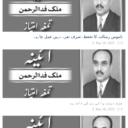
ناموس رسالت کا تحفظ، صرف نعرے نہیں عمل چاہیے
May 29, 2025
0
عزت دینے والی رب کی ذات ہے
May 28, 2025
0