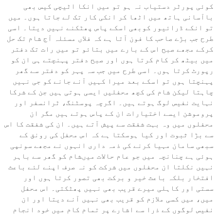
کوئی پورٹر دستیاب نہ ہو تو میں انکا اٹیچی کیس بھی
باآسانی ہاتھ میں اٹھا کر انکی کار تک لے جاتا ہوں۔ میں
تو انکے ڈرائیور کوبھی اسکے پاس پھٹکنے نہیں دیتا۔ اسی
طرح جب بڑے صاحب کا فون آتا ہے کہ فلاں مسئلہ آج شام تک حل
کرکے مجھے صبح اس کے بارے میں بتائو تو میں رات تک دفتر
میں بیٹھ کر کام کرتا ہوں اور صبح دفتر پہنچتے ہی ان کو
رپورٹ کرتا ہوں۔ اسی طرح میں جب سہ پہر کو دفتر سے گھر
پہنچتا ہوں تو اسکے بعد میرا کہیں آنے جانے کو جی نہیں
چاہتا لیکن شام کی کچھ محفلیں ایسی ہوتی ہیں جن کے شرکا
نہایت نفیس لوگ ہوتے ہیں۔ اگرچہ پوسٹنگ، ٹرانسفر اور
پروموشن ایسے اختیارات ان کے پاس ہوتے ہیں مگر ان
محفلوں میں وہ بہت شفقت سے پیش آتے ہیں۔ ان کی شفقت کا اس
سے بڑا ثبوت اور کیا ہوسکتا ہے کہ اس محفل کی رونق کے
سبھی سامان مہیا کرنے کی ذمہ داری انہوں نے مجھے سونپی
ہوئی ہے چنانچہ میں جو عام حالات میںشام کو گھر سے باہر
نہیں نکلتا ان محفلوں میں شرکت کو نہ صرف اپنے لئے باعث
افتخار بلکہ باعث خیر و برکت بھی تصور کرتا ہوں اور
سستی اور کاہلی میرے قریب بھی نہیں پھٹکتی۔ اس محفل
میں، میں کسی ملازم کو قریب بھی نہیں آنے دیتا اور ان
نفیس لوگوں کے ذرا سے اشارے پر تمام کام میں خود انجام