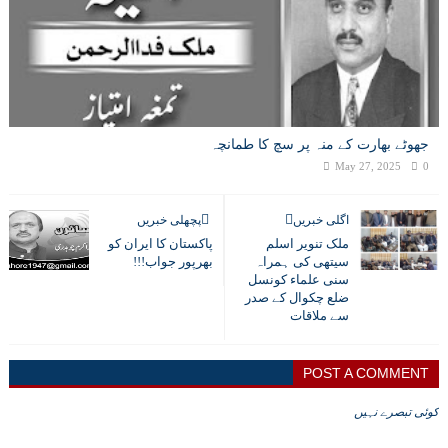
جھوٹے بھارت کے منہ پر سچ کا طمانچہ
May 27, 2025
0
اگلی خبریں
پچھلی خبریں
ملک تنویر اسلم
پاکستان کا ایران کو
سیتھی کی ہمراہ
بھرپور جواب!!!
سنی علماء کونسل
ضلع چکوال کے صدر
سے ملاقات
POST A COMMENT
کوئی تبصرے نہیں