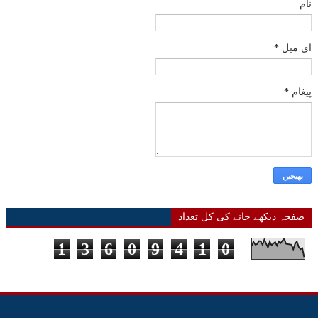
نام
ای میل
*
پیغام
*
صفحہ دیکھے جانے کی کل تعداد
1
3
6
0
9
4
1
0