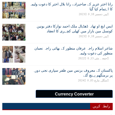
رانا اختر عزیز کے صاحبزادے رانا بلال اختر کا دعوت ولیمہ
کا اہتمام کیا گیا
پیر, دسمبر 18, 2023
0
ایس ایچ او تھانہ ڈھڈیال ملک احمد نوازکا دفتر یونین
کونسل مین بازار میں کھلی کچہری کا انعقاد
پیر, دسمبر 18, 2023
0
شاعر اسلام راجہ عرفان منظور کے بھائی راجہ نعمان
منظور کی دعوت ولیمہ
جمعہ, مئی 13, 2022
0
پاکستان کے معروف بزنس مین ظفر سپاری نجی دورہ
پر برمنگھم پہنچ گئے
منگل, مارچ 05, 2024
0
Currency Converter
رابطہ کریں