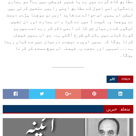
مطابق کام کرنے میں ہے یا ضمیر فروشی میں ہے؟ سو ہماری
زندگیاں اسی اصول کے مطابق اپنی راہیں متعین کرتی ہیں
لیکن اب ہمیں اس حوالے سے شاید ازسرنو سوچنا پڑے، دوست
نے پوچھا وہ کیسے ؟ میں نے کہا ، اب ہمارے اور ان نفیس
لوگوں کے درمیان جن کا تم ابھی ذکر کر رہے تھے سپریم
کورٹ کباب میں ہڈی کی طر ح آگئی ہے۔ سو اب ہمیں فیصلہ
کرنا ہوگا کہ ہمیں اوپر، نیچے، درمیان میں سے کہاں رہنا
ہے . . . تمہیں اور مجھے یہ فیصلہ اب سوچ سمجھ کر کرنا
ہوگا۔
..........................
TAGS:
کالم
متعلقہ خبریں