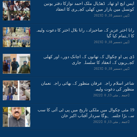
ایس ایچ او تھانہ ڈھڈیال ملک احمد نوازکا دفتر یونین
کونسل مین بازار میں کھلی کچہری کا انعقاد
پیر, دسمبر 18, 2023
0
رانا اختر عزیز کے صاحبزادے رانا بلال اختر کا دعوت ولیمہ
کا اہتمام کیا گیا
پیر, دسمبر 18, 2023
0
ڈی پی او چکوال کے تھانوں کے اچانک دورے اور کھلی
کچہریوں کے انعقاد کا سلسلہ جاری
پیر, دسمبر 18, 2023
0
شاعر اسلام راجہ عرفان منظور کے بھائی راجہ نعمان
منظور کی دعوت ولیمہ
جمعہ, مئی 13, 2022
0
19 مئی چکوال میں ملکی تاریخ میں پی ٹی آئی کا سب
سے بڑا جلسہ ہوگا سردار آفتاب اکبر خان
جمعہ, مئی 13, 2022
0