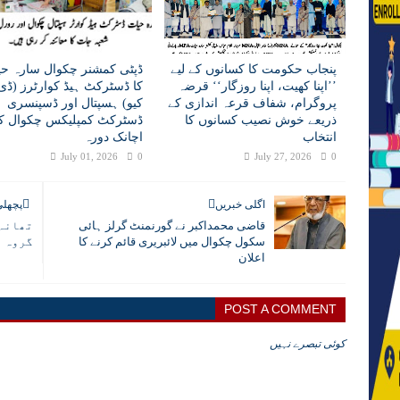
پنجاب حکومت کا کسانوں کے لیے
ڈپٹی کمشنر چکوال سارہ حی
’’اپنا کھیت، اپنا روزگار‘‘ قرضہ
کا ڈسٹرکٹ ہیڈ کوارٹرز (ڈی 
پروگرام، شفاف قرعہ اندازی کے
کیو) ہسپتال اور ڈسپنسری
ذریعے خوش نصیب کسانوں کا
ڈسٹرکٹ کمپلیکس چکوال کا
انتخاب
اچانک دورہ
July 01, 2026
0
July 27, 2026
0
اگلی خبریں
پچھلی
قاضی محمداکبر نے گورنمنٹ گرلز ہائی
تھانہ 
سکول چکوال میں لائبریری قائم کرنے کا
گروہ م
اعلان
POST A COMMENT
کوئی تبصرے نہیں