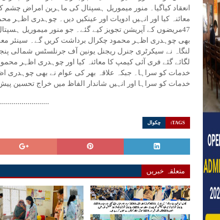
معائنہ کیا اور انہیں ادویات اور عینکیں دیں۔ چوہدری اظہر
47مریضوں کے آپریشن تجویز کیے گئے۔ جو منور میموریل ہسپتا
بھی چوہدری اظہر محمود چکرال برداشت کریں گے۔ سینئر معا
لنگاہ نے سیکرٹری جنرل ریجنل یونین آف جرنلسٹس شمالی پنج
لگائے گئے فری آئی کیمپ کا معائنہ کیا اور چوہدری اظہر محمو
خدمات کو سراہا۔ جبکہ علاقہ بھر کی عوام نے بھی چوہدری ا
خدمات کو سراہا اور انہیں شاندار الفاظ میں خراج تحسین پیش
..........................
TAGS:
چکوال
متعلقہ خبریں