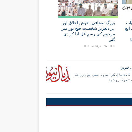
ات
بزرگ صحافی، خوش اخلاق اور
ایچ
ہر دلعزیز شخصیت فتح نور میر
مرحوم کی رسمِ قل ادا کر دی
گئی
June 24, 2026
0
 خبریں
ڈھڈیال کی حدود میں چوروں کا
تحرک ہوگیا