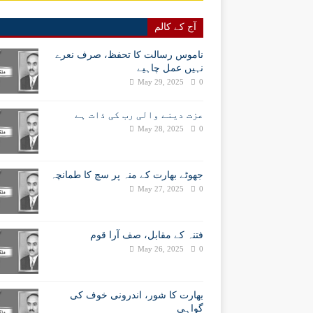
آج کے کالم
ناموس رسالت کا تحفظ، صرف نعرے
نہیں عمل چاہیے
May 29, 2025
0
عزت دینے والی رب کی ذات ہے
May 28, 2025
0
جھوٹے بھارت کے منہ پر سچ کا طمانچہ
May 27, 2025
0
فتنہ کے مقابل، صف آرا قوم
May 26, 2025
0
بھارت کا شور، اندرونی خوف کی
گواہی