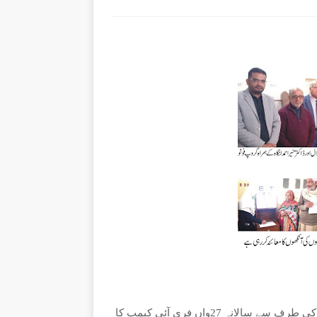
انسان دوست اور مخیر شخصیت چوہدری اظہر محمود چکرال کی طرف سے سالانہ 27واں فری آئی کیمپ کا