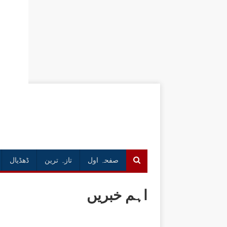
صفحہ اول
تازہ ترین
ڈھڈیال
اہم خبریں