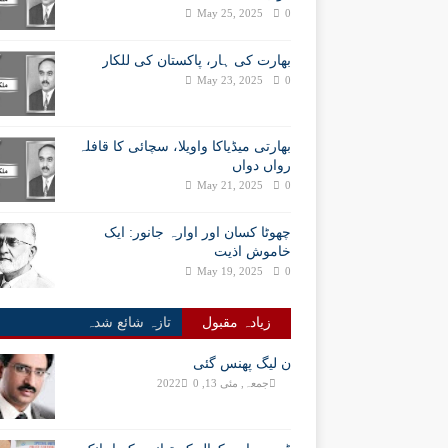
May 25, 2025
0
بھارت کی ہار، پاکستان کی للکار
May 23, 2025
0
بھارتی میڈیاکا واویلا، سچائی کا قافلہ
رواں دواں
May 21, 2025
0
چھوٹا کسان اور اوارہ جانور: ایک
خاموش اذیت
May 19, 2025
0
زیادہ مقبول
تازہ شائع شدہ
ن لیگ پھنس گئی
جمعہ, مئی 13, 2022
0