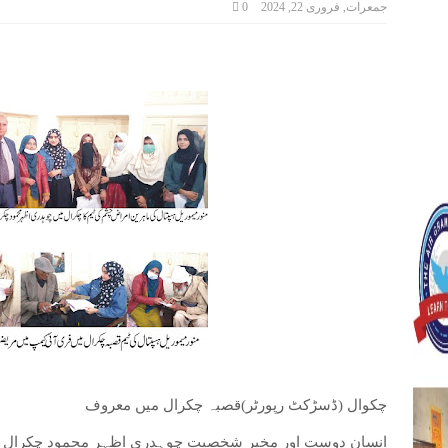
جمعرات, فروری 22, 2024
0
ر
چکوال (ڈسڑکٹ رپورٹر)قصبہ چکرال میں معروف