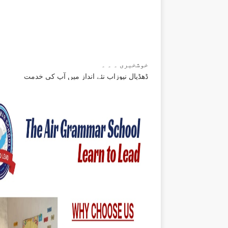
خوشخبری ۔ ۔ ۔
ڈھڈیال نیوزاب نئے انداز میں آپ کی خدمت
نئی خبر ایک لمحے میں آپ کے سامنے اسی جگہ پ
موجود ہوگی