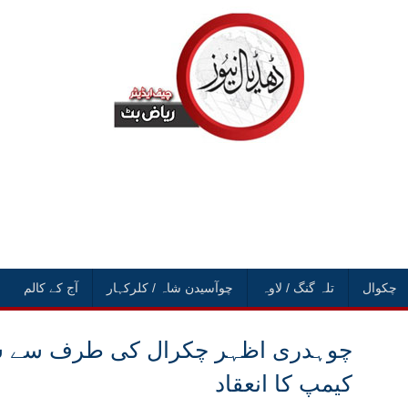
چکوال
تلہ گنگ / لاوہ
چوآسیدن شاہ / کلرکہار
آج کے کالم
کیمپ کا انعقاد