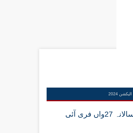
الیکشن 2024
چوہدری اظہر چکرال کی طرف سے سالانہ 27واں فری آئی