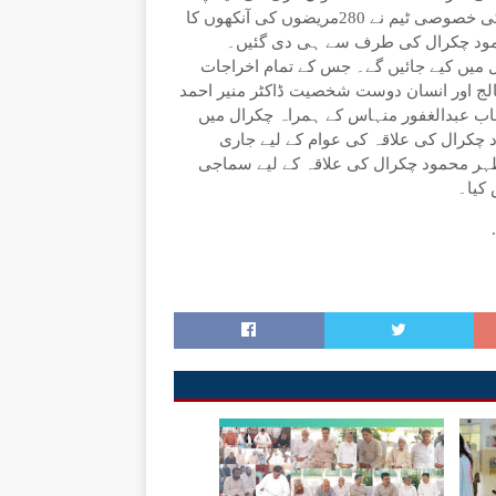
انعقاد کیاگیا۔ منور میموریل ہسپتال کی ماہرین امراض چشم کی خصوصی ٹیم نے 280مریضوں کی آنکھوں کا
 محمود چکرال کی طرف سے ہی دی گئیں۔
ل میں کیے جائیں گے۔ جس کے تمام اخراجات
لج اور انسان دوست شخصیت ڈاکٹر منیر احمد
اب عبدالغفور منہاس کے ہمراہ چکرال میں
د چکرال کی علاقہ کی عوام کے لیے جاری
ظہر محمود چکرال کی علاقہ کے لیے سماجی
 کیا۔