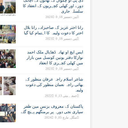
ڈی پی او چکوال کے تھانوں کے اچانک
دورے اور کھلی کچہریوں کے انعقاد کا
سلسلہ جاری
پیر, دسمبر 18, 2023
0
رانا اختر عزیز کے صاحبزادے رانا بلال
اختر کا دعوت ولیمہ کا اہتمام کیا گیا
پیر, دسمبر 18, 2023
0
ایس ایچ او تھانہ ڈھڈیال ملک احمد
نوازکا دفتر یونین کونسل مین بازار
میں کھلی کچہری کا انعقاد
پیر, دسمبر 18, 2023
0
شاعر اسلام راجہ عرفان منظور کے
بھائی راجہ نعمان منظور کی دعوت
ولیمہ
جمعہ, مئی 13, 2022
0
پاکستان کے معروف بزنس مین ظفر
سپاری نجی دورہ پر برمنگھم پہنچ گئے
منگل, مارچ 05, 2024
0