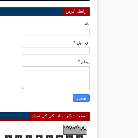
رابطہ کریں
نام
ای میل
*
پیغام
*
صفحہ دیکھے جانے کی کل تعداد