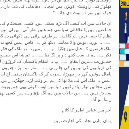
راولپنڈی ڈویژن کے تیرہ ایم این ایز ہارے ہوئے تھے، انہیں ستر، 
کھلواڑ کیا۔ راولپنڈی ڈویژن میں انتخابی دھاندلی کی ذمہ داری
چوک میں سزائے موت دی جائے۔"
ان حالات میں آپ کیسے آگے بڑھ سکتے ہیں، کیسے استحکام ک
جماعتیں ہیں یا علاقائی سیاسی جماعتیں نظر آتی ہیں ان میں
نظام کا حصہ نہیں ہو گا اسے ہر طرف برائی ہی دکھائی دے گی
ہے۔ یہ یورپی یونین والا معاملہ دیکھ کر ہی کاش ہمیں کچھ ند
ملک قرضوں کے جال میں جکڑا ہوا ہے ہمیں نہ تو ملک کی فکر 
فکر ہے، ہم نے سب کچھ داو پر لگا دیا ہے۔ یہ تماشا اس جمہوری
جمہوریت بہترین انتقام ہے۔ اب یہ انتقام پاکستان کے کروڑوں لو
کی قربانیوں کی توہین کی جا رہی ہے۔ ہمارے وہ بڑے جنہوں نے ا
پامال ہوئیں، گھر بار چھوڑا، ہجرت کر کے پاکستان پہنچے آج ان 
ہمیں یہ ملک اس لیے ملا تھا کہ ہم ہر وقت لڑتے جھگڑتے رہیں۔ 
شور مچائیں لیکن یاد رکھیں دنیا میں ایسے کوئی بھی جمہوریت
سے بڑا نہیں ہے۔ جن حالات میں ہم آگے بڑھ رہے ہیں کسی بھی
رہنا ہو گا۔
آخر میں عباس اطہر کا کلام
یہاں ہارن بجانے کی اجازت نہیں