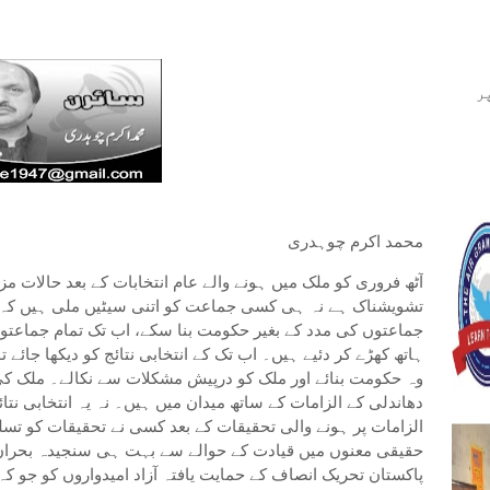
ر
محمد اکرم چوہدری
آٹھ فروری کو ملک میں ہونے والے عام انتخابات کے بعد حالا
تشویشناک ہے نہ ہی کسی جماعت کو اتنی سیٹیں ملی ہیں کہ 
جماعتوں کی مدد کے بغیر حکومت بنا سکے، اب تک تمام جماعتوں
ہاتھ کھڑے کر دئیے ہیں۔ اب تک کے انتخابی نتائج کو دیکھا جائے
وہ حکومت بنائے اور ملک کو درپیش مشکلات سے نکالے۔ ملک کی 
دھاندلی کے الزامات کے ساتھ میدان میں ہیں۔ نہ یہ انتخابی نت
الزامات پر ہونے والی تحقیقات کے بعد کسی نے تحقیقات کو تسل
حقیقی معنوں میں قیادت کے حوالے سے بہت ہی سنجیدہ بحران کا
پاکستان تحریک انصاف کے حمایت یافتہ آزاد امیدواروں کو جو 