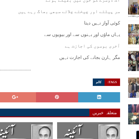
اک دوسرے کو خون میں بھیگے ہوئے
سر پیٹتے اور چیختے چلاتے سبھی بھاگ رہے ہیں
کوئی آواز نہیں دیتا
یہاں ماؤں اور بہنوں سے اور بیویوں سے
آخری بوسوں کی اجازت ہے
مگر ہارن بجانے کی اجازت نہیں
..........................
TAGS:
کالم
متعلقہ خبریں