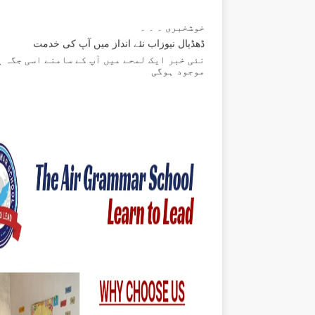
خوشخبری ۔ ۔ ۔
ڈھڈیال نیوزاب نئے انداز میں آپ کی خدمت
نئی خبر ایک لمحے میں آپ کے سامنے اسی جگہ پ
موجود ہوگی