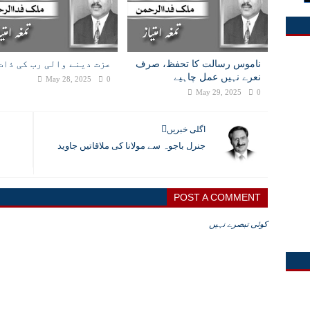
ناموس رسالت کا تحفظ، صرف
عزت دینے والی رب کی ذات
نعرے نہیں عمل چاہیے
May 28, 2025
0
May 29, 2025
0
اگلی خبریں
جنرل باجوہ سے مولانا کی ملاقاتیں جاوید
POST A COMMENT
کوئی تبصرے نہیں