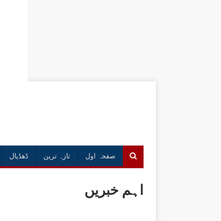
صفحہ اول
تازہ ترین
ڈھڈیال
اہم خبریں