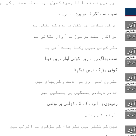
اور میں نے تمنا کا بھرم کھول دیا ہے کہ سمندر کی ہو
سینے سے ٹکرائے تو پردہ نہ رہے
اس کی مہک سر پہ کفن باندھ کے نکلی ہے
ہر اک راستے ہر موڑ پہ آواز لگاتی ہے
مگر کوئی نہیں رکتا بسنت آئی ہے
سب بھاگ رہے ہیں کوئی آواز نہیں دیتا
کوئی مڑ کے نہیں دیکھتا
پٹرول لہو اور ہوا دست و گریباں ہیں
جدھر دیکھو پتنگیں ہی پتنگیں ہیں
زمینوں پہ اترنے کے لئے ڈولتی پر تولتی
بل کھاتی ہوئی
صبح کو کٹتی ہیں مگر شام کو سڑکوں پہ اترتی ہیں