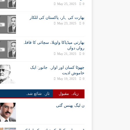
May 25, 2025
0
بھارت کی ہار، پاکستان کی للکار
May 23, 2025
0
بھارتی میڈیاکا واویلا، سچائی کا قافلہ
رواں دواں
May 21, 2025
0
چھوٹا کسان اور اوارہ جانور: ایک
خاموش اذیت
May 19, 2025
0
زیادہ مقبول
تازہ شائع شدہ
ن لیگ پھنس گئی