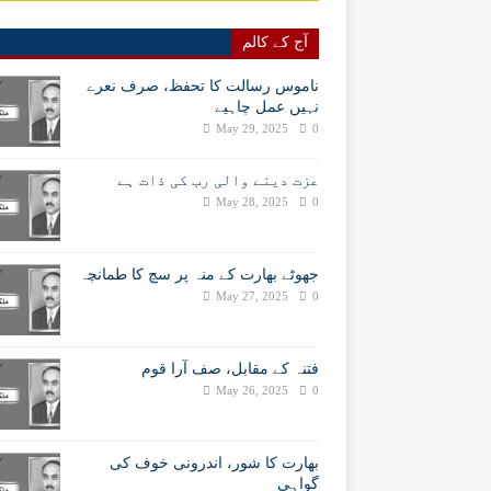
آج کے کالم
ناموس رسالت کا تحفظ، صرف نعرے
نہیں عمل چاہیے
May 29, 2025
0
عزت دینے والی رب کی ذات ہے
May 28, 2025
0
جھوٹے بھارت کے منہ پر سچ کا طمانچہ
May 27, 2025
0
فتنہ کے مقابل، صف آرا قوم
May 26, 2025
0
بھارت کا شور، اندرونی خوف کی
گواہی