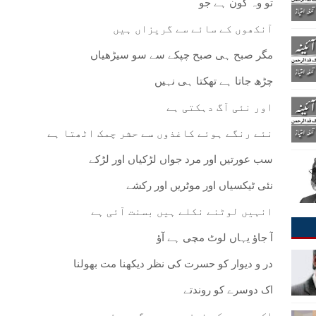
تو وہ کون ہے جو
آنکھوں کے سائے سے گریزاں ہیں
مگر صبح ہی صبح چپکے سے سو سیڑھیاں
چڑھ جاتا ہے تھکتا ہی نہیں
اور نئی آگ دہکتی ہے
نئے رنگے ہوئے کاغذوں سے حشر چمک اٹھتا ہے
سب عورتیں اور مرد جواں لڑکیاں اور لڑکے
نئی ٹیکسیاں اور موٹریں اور رکشے
انہیں لوٹنے نکلے ہیں بسنت آئی ہے
آ جاؤ یہاں لوٹ مچی ہے آؤ
در و دیوار کو حسرت کی نظر دیکھنا مت بھولنا
اک دوسرے کو روندتے