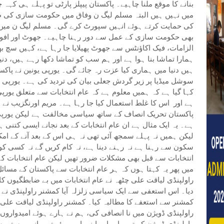
بنانے کا موقع ملنا چاہیے۔ پاکستان پیپلز پارٹی تو پہلے ہی کہ
میں نہیں ہیں البتہ مسلم لیگ ن وفاق میں حکومت سازی کی طر
کی حمایت کرتے ہوئے انہیں سپورٹ کرے گی۔ مسلم لیگ ن میں 
بھی حکومت سازی کے عمل سے دور رہنا چاہیے۔ جھوٹ اور افواہو
الزامات، فیک اکاؤنٹس سے جھوٹ پھیلایا جا رہا ہے، کہیں سچ بھ
ہمارا تماشا بنا ہوا ہے اور ہم سب کو تماشا دکھا رہے ہیں، د
سوشل میڈیا پر زیر گردش جعلی بیان کی تردید کی ہے۔ یورپی 
کہا گیا ہے کہ ہمیں معلوم ہے کہ عام انتخابات سے متعلق یورپی
ہے اور اس کا غلط استعمال کیا جا رہا ہے۔ مریم اورنگزیب نے د
پاکستان تحریک انصاف کے ساتھ سیاسی مخالفت ہے لیکن یور
ہے۔ یہ ایک مثال ہے ان عام انتخابات کے بعد نجانے ایسی کتنی 
لیکن ہمیں نہ پہلے سمجھ آئی تھی نہ ہی اس کے بعد آنے کے امک
سکون سے رہنا ہے نہ رہنے دینا ہے، نہ کام کریں گے نہ کسی کو
انتخابات سے قبل بھی مشکلات ضرور تھیں لیکن عام انتخابات کے 
میں پھر یہ کہتا ہوں کہ ہر عام انتخابات سے پاکستان کے مسا
راولپنڈی لیاقت علی چٹھہ نے عام انتخابات میں بے ضابطگیوں کا
دیا۔ اس استعفی سے ایک سیاسی زلزلہ آیا کمشنر راولپنڈی ن
کمشنر سے استعفے کا مطالبہ کیا۔ کمشنر راولپنڈی لیاقت علی چ