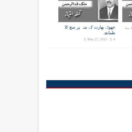
 ہے
جھوٹے بھارت کے منہ پر سچ کا
طمانچہ
May 27, 2025
0