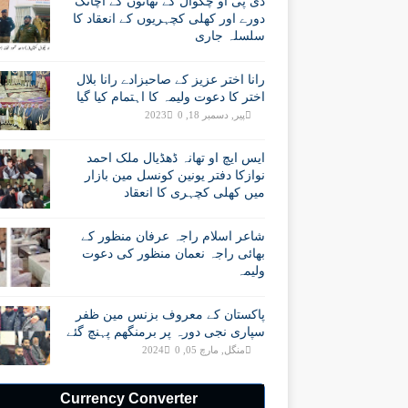
ڈی پی او چکوال کے تھانوں کے اچانک
دورے اور کھلی کچہریوں کے انعقاد کا
سلسلہ جاری
رانا اختر عزیز کے صاحبزادے رانا بلال
اختر کا دعوت ولیمہ کا اہتمام کیا گیا
پیر, دسمبر 18, 2023
0
ایس ایچ او تھانہ ڈھڈیال ملک احمد
نوازکا دفتر یونین کونسل مین بازار
میں کھلی کچہری کا انعقاد
شاعر اسلام راجہ عرفان منظور کے
بھائی راجہ نعمان منظور کی دعوت
ولیمہ
پاکستان کے معروف بزنس مین ظفر
سپاری نجی دورہ پر برمنگھم پہنچ گئے
منگل, مارچ 05, 2024
0
Currency Converter