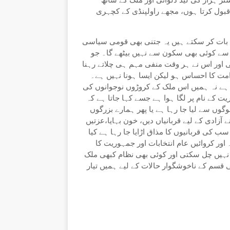
ستر ہزار کی لیڈ دلوائی اور ملک کے ساتھ
 قبول کرتا ہوں، مجھے راولپنڈی کے کچہری
ی بات کر سکتے ہیں یہ جتنی بھی قومی سیاسی
 سے کوئی بھی سکون سے نہیں بیٹھے گا۔ جو
 اور اس نے ہر وقت منفی مہم ہی چلاتے رہنا
امت کا احساس ہو لیکن ایسا ہونا نہیں ہے۔
ہے نہ ہمیں اس ملک کے کروڑوں نوجوانوں کی
ت کے نام پر لگا ہوا ہے جسے کہا جاتا ہے کہ
گوں سے لیا جا رہا ہے یا پھر ہمارے بزرگوں
ٓزادی کے لیے قربانیاں دیں، خون بہایا،عزتیں
سب کی قربانیوں کا مذاق اڑایا جا رہا ہے کیا
اور کروائیں عام انتخابات اور جمہوریت کا
 نہیں چل سکتی اور کوئی بھی نظام کبھی ملک
 قسم کے ناخوشگوار حالات کے لیے ہمیں تیار