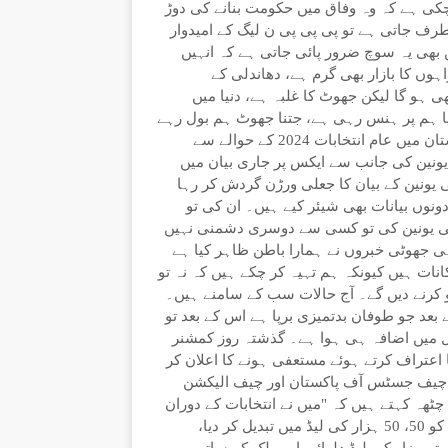
ہ چکی ہے کہ وہ وفاق میں حکومت بنانے کی دوڑ
ف جاتی ہے تو پی پی پی ن لیگ کے امیدوار
بھی یہ سوچ ضرور پائی جاتی ہے کہ انہیں
ں کا بازار بھی گرم ہے، دھاندلی کے
ی ہو گا لیکن جھوٹ کا غلبہ ہے، دنیا میں
نیا ہم پر ہنس رہی ہے، جتنا جھوٹ ہم بول رہے
ہیں دنیا میں ہماری کیا عزت رہ جائے گی۔ یورپی یونین نے پاکستان میں عام انتخابات 2024 کے حوالے سے
یونین کی جانب سے ایکس پر جاری بیان میں
 یونین کے بیان کا جعلی ورڑن گردش کر رہا
ونوں بیانات بھی شیئر کیے ہیں۔ ان کی تو
پی یونین کی تو کسی سے دوسری دشمنی نہیں
ہی جھوٹی خبروں نے ہمارا باطن ظاہر کیا ہے
انات ہیں کیونکہ ہم تہیہ کر چکے ہیں کہ نہ تو
 کرنے دیں گے۔ آج حالات سب کے سامنے ہیں۔
بعد جو طوفان بدتمیزی برپا ہے اس کے بعد تو
ئل میں اضافہ ہی ہوا ہے۔ گذشتہ روز کمشنر
 اعتراف کرتے ہوئے مستعفی ہونے کا اعلان کر
ے چیف جسٹس آف پاکستان اور چیف الیکشن
ٹھہ کہتے ہیں کہ "میں نے انتخابات کے دوران
راولپنڈی ڈویژن میں نا انصافی کی، ہم نے ہارے ہوئے امیدواروں کو 50، 50 ہزار کی لیڈ میں تبدیل کر دیا،