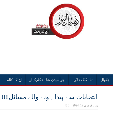
چکوال
تلہ گنگ / لاوہ
چوآسیدن شاہ / کلرکہار
آج کے کالم
انتخابات سے پیدا ہونے والے مسائل!!!!
پیر, فروری 19, 2024
0