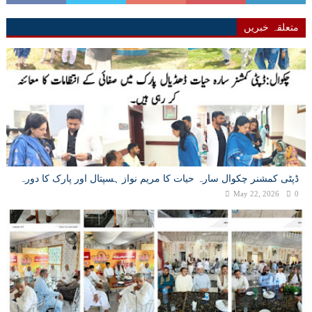
متعلقہ خبریں
ڈپٹی کمشنر چکوال سارہ حیات کا مریم نواز ہسپتال اور پارک کا دورہ
May 22, 2026
0