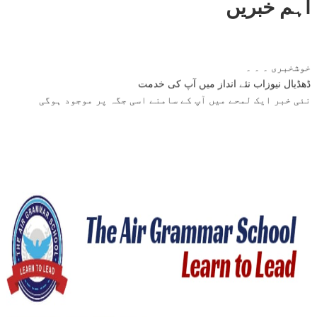
اہم خبریں
خوشخبری ۔ ۔ ۔
ڈھڈیال نیوزاب نئے انداز میں آپ کی خدمت
نئی خبر ایک لمحے میں آپ کے سامنے اسی جگہ پر موجود ہوگی