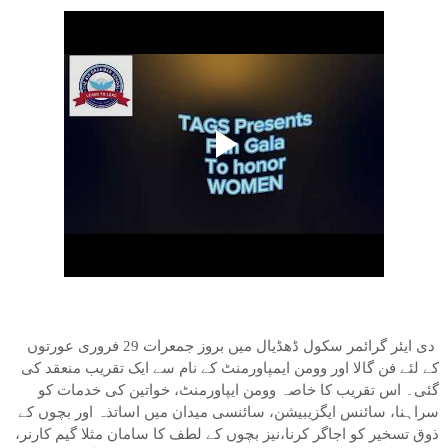
دی ایئر گرائمر سکول ڈھڈیال میں بروز جمعرات 29 فروری عورتوں
کے لئے فن گالا اور وومن ایمپاورمنٹ کے نام سے ایک تقریب منعقد کی
گئی۔ اس تقریب کا خاصہ وومن ایپاورمنٹ، خواتین کی خدمات کو
سراہنا، سائنس ایگزیبیشن، سائنسی میدان میں اساتذہ اور بچوں کے
ذوق تسخیر کو اجاگر کرنا،نیز بچوں کے لطف کا سامان مثلا گیم کارنر،