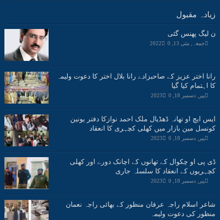
زیادہ مقبول
ن لیگ پھنس گئی
جمعہ, مئی 13, 2022
0
رانا اختر عزیز کے صاحبزادے رانا بلال اختر کا دعوت ولیمہ
کا اہتمام کیا گیا
پیر, دسمبر 18, 2023
0
ایس ایچ او تھانہ ڈھڈیال ملک احمد نوازکا دفتر یونین
کونسل مین بازار میں کھلی کچہری کا انعقاد
پیر, دسمبر 18, 2023
0
ڈی پی او چکوال کے تھانوں کے اچانک دورے اور کھلی
کچہریوں کے انعقاد کا سلسلہ جاری
پیر, دسمبر 18, 2023
0
شاعر اسلام راجہ عرفان منظور کے بھائی راجہ نعمان
منظور کی دعوت ولیمہ