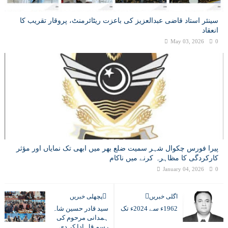
سینئر استاد قاضی عبدالعزیز کی باعزت ریٹائرمنٹ، پروقار تقریب کا
انعقاد
May 03, 2026
0
پیرا فورس چکوال شہر سمیت ضلع بھر میں ابھی تک نمایاں اور مؤثر
کارکردگی کا مظاہرہ کرنے میں ناکام
January 04, 2026
0
اگلی خبریں
پچھلی خبریں
1962ء سے 2024ء تک
سید قادر حسین شاہ
ہمدانی مرحوم کی
رسم قل ادا کر دی