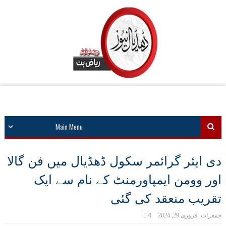
دی ایئر گرائمر سکول ڈھڈیال میں فن گالا
اور وومن ایمپاورمنٹ کے نام سے ایک
تقریب منعقد کی گئی
جمعرات, فروری 29, 2024
0