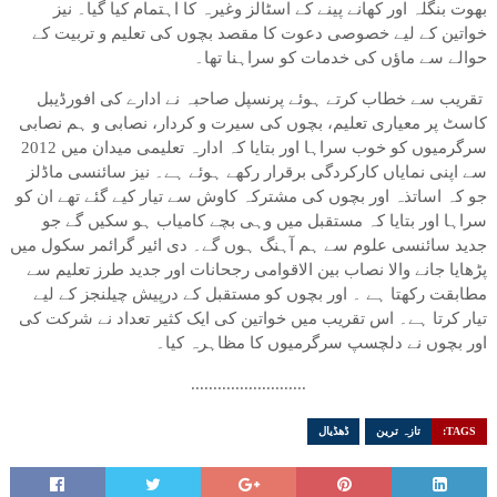
بھوت بنگلہ اور کھانے پینے کے اسٹالز وغیرہ کا اہتمام کیا گیا۔ نیز
خواتین کے لیے خصوصی دعوت کا مقصد بچوں کی تعلیم و تربیت کے
حوالے سے ماؤں کی خدمات کو سراہنا تھا۔
تقریب سے خطاب کرتے ہوئے پرنسپل صاحبہ نے ادارے کی افورڈیبل
کاسٹ پر معیاری تعلیم، بچوں کی سیرت و کردار، نصابی و ہم نصابی
سرگرمیوں کو خوب سراہا اور بتایا کہ ادارہ تعلیمی میدان میں 2012
سے اپنی نمایاں کارکردگی برقرار رکھے ہوئے ہے۔ نیز سائنسی ماڈلز
جو کہ اساتذہ اور بچوں کی مشترکہ کاوش سے تیار کیے گئے تھے ان کو
سراہا اور بتایا کہ مستقبل میں وہی بچے کامیاب ہو سکیں گے جو
جدید سائنسی علوم سے ہم آہنگ ہوں گے۔ دی ائیر گرائمر سکول میں
پڑھایا جانے والا نصاب بین الاقوامی رجحانات اور جدید طرز تعلیم سے
مطابقت رکھتا ہے ۔ اور بچوں کو مستقبل کے درپیش چیلنجز کے لیے
تیار کرتا ہے۔ اس تقریب میں خواتین کی ایک کثیر تعداد نے شرکت کی
اور بچوں نے دلچسپ سرگرمیوں کا مظاہرہ کیا۔
..........................
TAGS:
تازہ ترین
ڈھڈیال