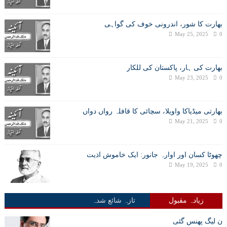
بھارت کا شور، اندرونی خوف کی گواہی
May 25, 2025
0
بھارت کی ہار، پاکستان کی للکار
May 23, 2025
0
بھارتی میڈیاکا واویلا، سچائی کا قافلہ رواں دواں
May 21, 2025
0
چھوٹا کسان اور اوارہ جانور: ایک خاموش اذیت
May 19, 2025
0
زیادہ مقبول
تازہ شائع شدہ
ن لیگ پھنس گئی