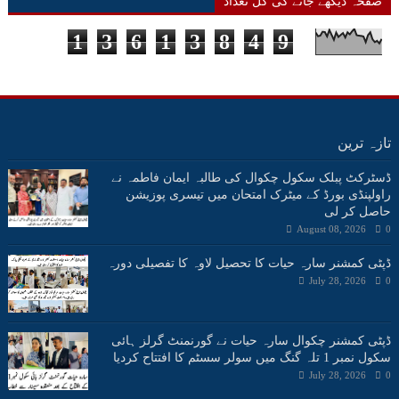
صفحہ دیکھے جانے کی کل تعداد
1
3
6
1
3
8
4
9
تازہ ترین
ڈسٹرکٹ پبلک سکول چکوال کی طالبہ ایمان فاطمہ نے
راولپنڈی بورڈ کے میٹرک امتحان میں تیسری پوزیشن
حاصل کر لی
August 08, 2026
0
ڈپٹی کمشنر سارہ حیات کا تحصیل لاوہ کا تفصیلی دورہ
July 28, 2026
0
ڈپٹی کمشنر چکوال سارہ حیات نے گورنمنٹ گرلز ہائی
سکول نمبر 1 تلہ گنگ میں سولر سسٹم کا افتتاح کردیا
July 28, 2026
0