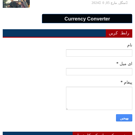
منگل, مارچ 05, 2024
0
Currency Converter
رابطہ کریں
نام
ای میل
*
پیغام
*