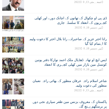
جمعہ, مئی 13, 2022
0
ڈی پی او چکوال کے تھانوں کے اچانک دورے اور کھلی
کچہریوں کے انعقاد کا سلسلہ جاری
پیر, دسمبر 18, 2023
0
رانا اختر عزیز کے صاحبزادے رانا بلال اختر کا دعوت ولیمہ
کا اہتمام کیا گیا
پیر, دسمبر 18, 2023
0
ایس ایچ او تھانہ ڈھڈیال ملک احمد نوازکا دفتر یونین
کونسل مین بازار میں کھلی کچہری کا انعقاد
پیر, دسمبر 18, 2023
0
شاعر اسلام راجہ عرفان منظور کے بھائی راجہ نعمان
منظور کی دعوت ولیمہ
جمعہ, مئی 13, 2022
0
پاکستان کے معروف بزنس مین ظفر سپاری نجی دورہ
پر برمنگھم پہنچ گئے