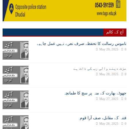
آج کے کالم
ناموس رسالت کا تحفظ، صرف نعرے نہیں عمل چاہیے
May 29, 2025
0
عزت دینے والی رب کی ذات ہے
May 28, 2025
0
جھوٹے بھارت کے منہ پر سچ کا طمانچہ
May 27, 2025
0
فتنہ کے مقابل، صف آرا قوم
May 26, 2025
0