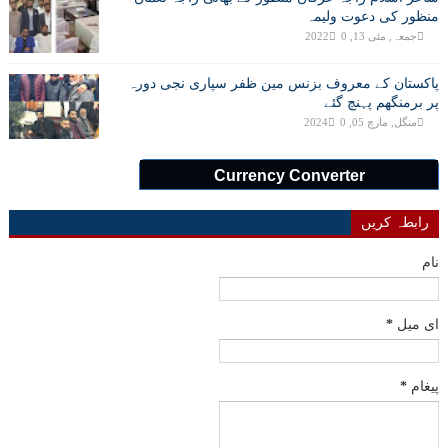
منظور کی دعوت ولیمہ
جمعہ, مئی 13, 2022
0
پاکستان کے معروف بزنس مین ظفر سپاری نجی دورہ
پر برمنگھم پہنچ گئے
منگل, مارچ 05, 2024
0
Currency Converter
رابطہ کریں
نام
ای میل
*
پیغام
*