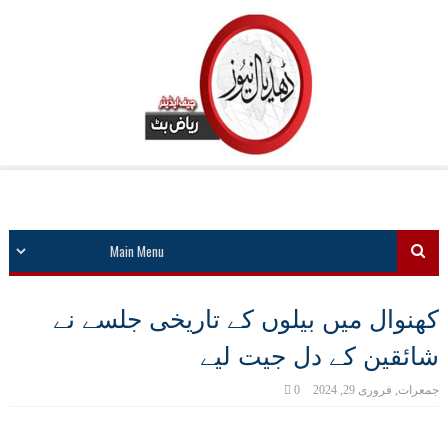
کھنوال میں بیلوں کے تاریخی جلسے نے
شائقین کے دل جیت لیے
جمعرات, فروری 29, 2024
0