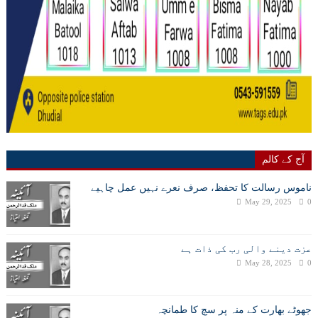
آج کے کالم
ناموس رسالت کا تحفظ، صرف نعرے نہیں عمل چاہیے
May 29, 2025
0
عزت دینے والی رب کی ذات ہے
May 28, 2025
0
جھوٹے بھارت کے منہ پر سچ کا طمانچہ