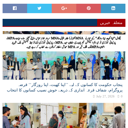
متعلقہ خبریں
پنجاب حکومت کا کسانوں کے لیے ’’اپنا کھیت، اپنا روزگار‘‘ قرضہ
پروگرام، شفاف قرعہ اندازی کے ذریعے خوش نصیب کسانوں کا انتخاب
July 27, 2026
0