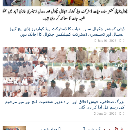
ڈپٹی کمشنر چکوال سارہ حیات کا ڈسٹرکٹ ہیڈ کوارٹرز (ڈی ایچ کیو)
ہسپتال اور ڈسپنسری ڈسٹرکٹ کمپلیکس چکوال کا اچانک دورہ
July 01, 2026
0
بزرگ صحافی، خوش اخلاق اور ہر دلعزیز شخصیت فتح نور میر مرحوم
کی رسمِ قل ادا کر دی گئی
June 24, 2026
0
اگلی خبریں
پچھلی خبریں