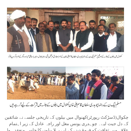
چکوال(ڈسڑکٹ رپورٹر)کھنوال میں بیلوں کے تاریخی جلسے نے شائقین
کے دل جیت لیے۔ چوہدری یونس مغل اور راجہ عادل کے زیر اہتمام
علاقہ میں ثقافت کو فروغ دینے کے لیے پہلا بیلوں کا جلسہ منعقد ہوا۔