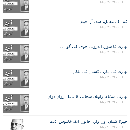
May 27, 2025
0
فتنہ کے مقابل، صف آرا قوم
May 26, 2025
0
بھارت کا شور، اندرونی خوف کی گواہی
May 25, 2025
0
بھارت کی ہار، پاکستان کی للکار
May 23, 2025
0
بھارتی میڈیاکا واویلا، سچائی کا قافلہ رواں دواں
May 21, 2025
0
چھوٹا کسان اور اوارہ جانور: ایک خاموش اذیت
May 19, 2025
0