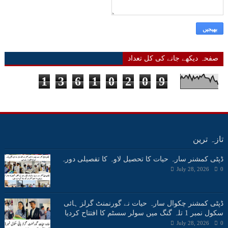
صفحہ دیکھے جانے کی کل تعداد
1
3
6
1
0
2
0
9
تازہ ترین
ڈپٹی کمشنر سارہ حیات کا تحصیل لاوہ کا تفصیلی دورہ
July 28, 2026
0
ڈپٹی کمشنر چکوال سارہ حیات نے گورنمنٹ گرلز ہائی
سکول نمبر 1 تلہ گنگ میں سولر سسٹم کا افتتاح کردیا
July 28, 2026
0