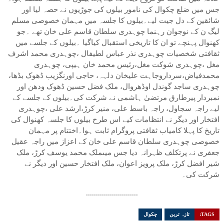
جس میں ضلع چکوال کی نامور بیلوں کی جوڑیوں نے حصہ لیا اور
شائقین کے دل جیت لیے۔بیلوں کا جلسہ میں مہمان خصوصی مسلم
لیگ ن کے نوجوان رہنما چوہدری سلطان قاسم علی خان تھے ۔جو
کھنوال پہنچے تو ان کا تاریخی استقبال کیاگیا ۔بیلوں کے جلسے میں
ثقافتی شخصیات چوہدری نذر عباس لطیفال ،چوہدری محمد اشرف
مغل ،چوہدری شوکت مغل،رئیس محمد خان ہیپی، چوہدری
محمدفیاض،سرداروجاہت علیخان دلہہ، حاجی اورنگزیب ڈھوک بڈھا،
چوہدری ساجد گوندل اوڈھروال، ملک فضل حسین ڈھوک ودھن اور
نمبردار پیرطارق مرتضیٰ ہاشمی نے شرکت کی۔بیلوں کے جلسے کے
لیے راجہ سجاول، راجہ باسط علی، منیر کرڑ،ارشد علی ،چوہدری
افتخار اور دیگر نے انتظامات کیے اس طرح بیلوں کا جلسہ کھنوال کی
تاریخ کا پہلا کامیاب ثقافتی پروگرام ثابت ہوا۔اختتام پر مہمان
خصوصی چوہدری سلطان قاسم علی خان کے اعزاز میں راجہ عقیل
جعفری نے پرتکلف ظہرانہ دیا جس میںملک محمد یوسف کرڑ، ملک
شیر افضل کرڑ، ملک پرویز اعوان، ملک افتخار حسین اور دیگر نے
شرکت کی۔
..........................
TAGS:
تازہ ترین
چکوال