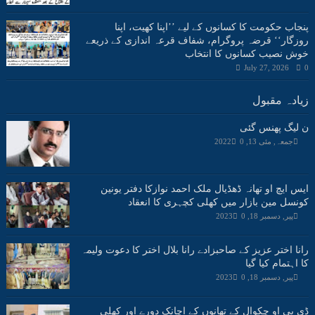
پنجاب حکومت کا کسانوں کے لیے ’’اپنا کھیت، اپنا
روزگار‘‘ قرضہ پروگرام، شفاف قرعہ اندازی کے ذریعے
خوش نصیب کسانوں کا انتخاب
July 27, 2026
0
زیادہ مقبول
ن لیگ پھنس گئی
جمعہ, مئی 13, 2022
0
ایس ایچ او تھانہ ڈھڈیال ملک احمد نوازکا دفتر یونین
کونسل مین بازار میں کھلی کچہری کا انعقاد
پیر, دسمبر 18, 2023
0
رانا اختر عزیز کے صاحبزادے رانا بلال اختر کا دعوت ولیمہ
کا اہتمام کیا گیا
پیر, دسمبر 18, 2023
0
ڈی پی او چکوال کے تھانوں کے اچانک دورے اور کھلی