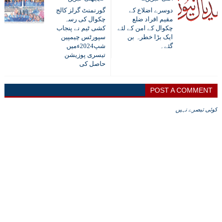
دوسرے اضلاع کے
گورنمنٹ گرلز کالج
مقیم افراد ضلع
چکوال کی رسہ
چکوال کے امن کے لئے
کشی ٹیم نے پنجاب
ایک بڑا خطرہ بن
سپورٹس چیمپین
گئے۔
شپ2024ءمیں
تیسری پوزیشن
حاصل کی
POST A COMMENT
کوئی تبصرے نہیں