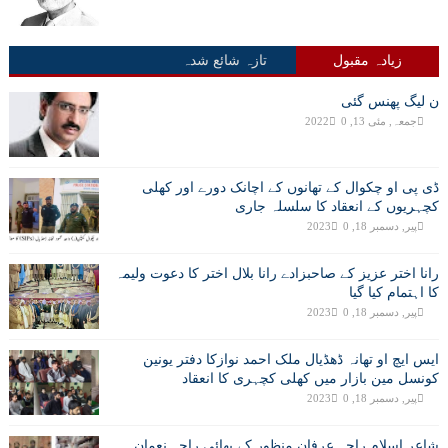
زیادہ مقبول
تازہ شائع شدہ
ن لیگ پھنس گئی
جمعہ, مئی 13, 2022
0
ڈی پی او چکوال کے تھانوں کے اچانک دورے اور کھلی
کچہریوں کے انعقاد کا سلسلہ جاری
پیر, دسمبر 18, 2023
0
رانا اختر عزیز کے صاحبزادے رانا بلال اختر کا دعوت ولیمہ
کا اہتمام کیا گیا
پیر, دسمبر 18, 2023
0
ایس ایچ او تھانہ ڈھڈیال ملک احمد نوازکا دفتر یونین
کونسل مین بازار میں کھلی کچہری کا انعقاد
پیر, دسمبر 18, 2023
0
شاعر اسلام راجہ عرفان منظور کے بھائی راجہ نعمان