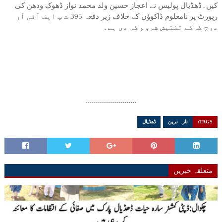
کیں۔ڈھڈیال پولیس نے اعجاز حسین ولد محمد نواز ڈھوک ودھن کی
رپورٹ پر نامعلوم ڈاکوؤں کے خلاف زیر دفعہ 395 ت پ ایف آئی آر
درج کرکے تفتیش شروع کر دی ہے۔
..........................
TAGS:
تازہ ترین
ڈھڈیال
متعلقہ خبریں