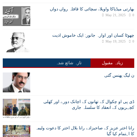
بھارتی میڈیاکا واویلا، سچائی کا قافلہ رواں دواں
May 21, 2025
0
چھوٹا کسان اور اوارہ جانور: ایک خاموش اذیت
May 19, 2025
0
زیادہ مقبول
تازہ شائع شدہ
ن لیگ پھنس گئی
ڈی پی او چکوال کے تھانوں کے اچانک دورے اور کھلی
کچہریوں کے انعقاد کا سلسلہ جاری
رانا اختر عزیز کے صاحبزادے رانا بلال اختر کا دعوت ولیمہ
کا اہتمام کیا گیا