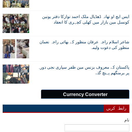
ایس ایچ او تھانہ ڈھڈیال ملک احمد نوازکا دفتر یونین
کونسل مین بازار میں کھلی کچہری کا انعقاد
شاعر اسلام راجہ عرفان منظور کے بھائی راجہ نعمان
منظور کی دعوت ولیمہ
پاکستان کے معروف بزنس مین ظفر سپاری نجی دورہ
پر برمنگھم پہنچ گئے
Currency Converter
رابطہ کریں
نام