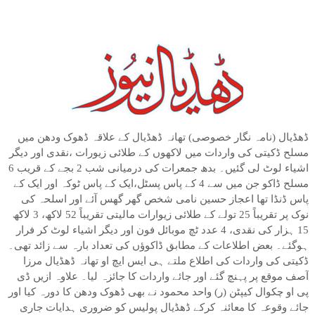
ڈھڈیال (نامہ نگار خصوصی) تھانہ ڈھڈیال کے علاقہ ڈھوک ودھن میں
مسلح ڈکیتی کی واردات میں لاکھوں کے طلائی زیورات ،نقدی اور دیگر
اشیاء لوٹ لی گئیں۔ بدھ جمعرات کی درمیانی شب 2 بجے کے قریب 6
مسلح ڈاکو جن میں سے 4 کے پاس پسٹل،ایک کے پاس ٹوکہ اور ایک کے
پاس ڈنڈا تھا اعجاز حسین نامی شخص گھر گھس آئے اور اسلحہ کی
نوک پر تقریباً 25 تولے کے طلائی زیوارات مالیتی تقریباً 52 لاکھ، 3 لاکھ
15 ہزار کی نقدی، 4 عدد ٹچ موبائل فون اور دیگر اشیاء لوٹ کر فرار
ہوگئے۔ بعض اطلاعات کے مطابق ڈاکوؤں کی تعداد بارہ سے زائد تھی۔
ڈکیتی کی واردات کی اطلاع ملتے ہی ایس ایچ او تھانہ ڈھڈیال مرزا
آصف موقع پر پہنچ گئے اور جائے واردات کا جائزہ لیا۔ علاوہ ازیں ڈی
پی او چکوال کیپٹن (ر) واحد محمود نے بھی ڈھوک ودھن کا دورہ کیا اور
جائے وقوعہ کا معائنہ کرکے ڈھڈیال پولیس کو ضروری ہدایات جاری