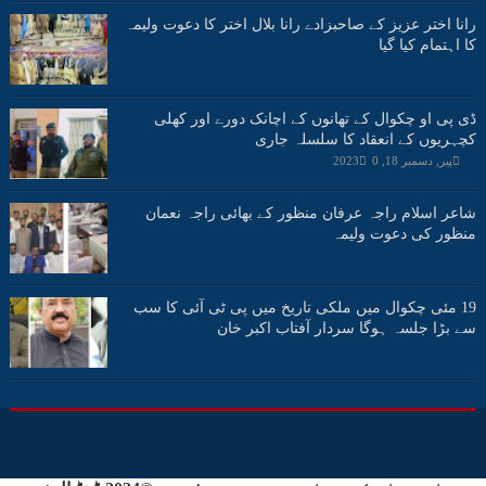
رانا اختر عزیز کے صاحبزادے رانا بلال اختر کا دعوت ولیمہ
کا اہتمام کیا گیا
ڈی پی او چکوال کے تھانوں کے اچانک دورے اور کھلی
کچہریوں کے انعقاد کا سلسلہ جاری
پیر, دسمبر 18, 2023
0
شاعر اسلام راجہ عرفان منظور کے بھائی راجہ نعمان
منظور کی دعوت ولیمہ
19 مئی چکوال میں ملکی تاریخ میں پی ٹی آئی کا سب
سے بڑا جلسہ ہوگا سردار آفتاب اکبر خان