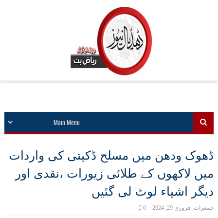
ڈھوک ودھن میں مسلح ڈکیتی کی واردات
میں لاکھوں کے طلائی زیورات ،نقدی اور
دیگر اشیاء لوٹ لی گئیں
جمعرات, فروری 29, 2024
0