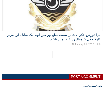
پیرا فورس چکوال شہر سمیت ضلع بھر میں ابھی تک نمایاں اور مؤثر
کارکردگی کا مظاہرہ کرنے میں ناکام
January 04, 2026
0
POST A COMMENT
کوئی تبصرے نہیں