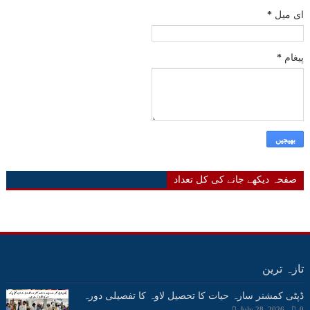
ای میل
*
پیغام
*
صفحہ دیکھے جانے کی کل تعداد
تازہ ترین
ڈپٹی کمشنر سارہ حیات کا تحصیل لاوہ کا تفصیلی دورہ
July 28, 2026
0