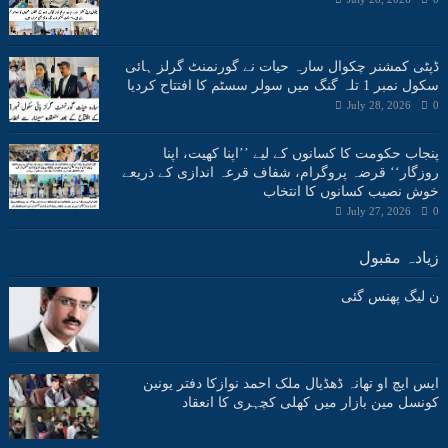
ڈپٹی کمشنر چکوال سارہ حیات نے گورنمنٹ گرلز ہائی
سکول نمبر 1 تلہ گنگ میں سولر سسٹم کا افتتاح کردیا
July 28, 2026
0
پنجاب حکومت کا کسانوں کے لیے ’’اپنا کھیت، اپنا
روزگار‘‘ قرضہ پروگرام، شفاف قرعہ اندازی کے ذریعے
خوش نصیب کسانوں کا انتخاب
July 27, 2026
0
زیادہ مقبول
ن لیگ پھنس گئی
ایس ایچ او تھانہ ڈھڈیال ملک احمد نوازکا دفتر یونین
کونسل مین بازار میں کھلی کچہری کا انعقاد