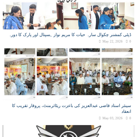
ڈپٹی کمشنر چکوال سارہ حیات کا مریم نواز ہسپتال اور پارک کا دورہ
May 22, 2026
0
سینئر استاد قاضی عبدالعزیز کی باعزت ریٹائرمنٹ، پروقار تقریب کا
انعقاد
May 03, 2026
0