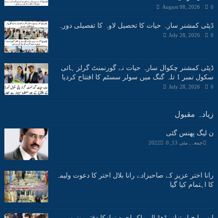
August 08, 2026
0
ڈپٹی کمشنر سارہ حیات کا تحصیل لاوہ کا تفصیلی دورہ
July 28, 2026
0
ڈپٹی کمشنر چکوال سارہ حیات نے گورنمنٹ گرلز ہائی
سکول نمبر 1 تلہ گنگ میں سولر سسٹم کا افتتاح کردیا
July 28, 2026
0
زیادہ مقبول
ن لیگ پھنس گئی
جمعہ, مئی 13, 2022
0
رانا اختر عزیز کے صاحبزادے رانا بلال اختر کا دعوت ولیمہ
کا اہتمام کیا گیا
ایس ایچ او تھانہ ڈھڈیال ملک احمد نوازکا دفتر یونین