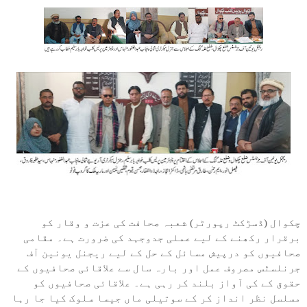
چکوال (ڈسڑکٹ رپورٹر) شعبہ صحافت کی عزت و وقار کو
برقرار رکھنے کے لیے عملی جدوجہد کی ضرورت ہے۔ مقامی
صحافیوں کو درپیش مسائل کے حل کے لیے ریجنل یونین آف
جرنلسٹس مصروف عمل اور بارہ سال سے علاقائی صحافیوں کے
حقوق کے کی آواز بلند کر رہی ہے۔ علاقائی صحافیوں کو
مسلسل نظر انداز کر کے سوتیلی ماں جیسا سلوک کیا جا رہا