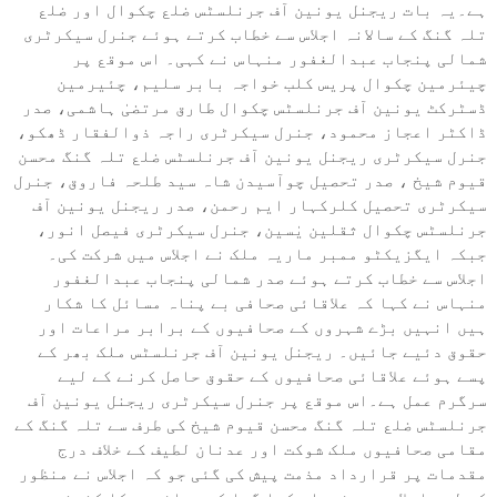
ہے۔یہ بات ریجنل یونین آف جرنلسٹس ضلع چکوال اور ضلع
تلہ گنگ کے سالانہ اجلاس سے خطاب کرتے ہوئے جنرل سیکرٹری
شمالی پنجاب عبدالغفور منہاس نے کہی۔ اس موقع پر
چیئرمین چکوال پریس کلب خواجہ بابر سلیم، چئیرمین
ڈسٹرکٹ یونین آف جرنلسٹس چکوال طارق مرتضیٰ ہاشمی، صدر
ڈاکٹر اعجاز محمود، جنرل سیکرٹری راجہ ذوالفقار ڈھکو،
جنرل سیکرٹری ریجنل یونین آف جرنلسٹس ضلع تلہ گنگ محسن
قیوم شیخ ، صدر تحصیل چوآسیدن شاہ سید طلحہ فاروق، جنرل
سیکرٹری تحصیل کلرکہار ایم رحمن، صدر ریجنل یونین آف
جرنلسٹس چکوال ثقلین یٰسین، جنرل سیکرٹری فیصل انور،
جبکہ ایگزیکٹو ممبر ماریہ ملک نے اجلاس میں شرکت کی۔
اجلاس سے خطاب کرتے ہوئے صدر شمالی پنجاب عبدالغفور
منہاس نے کہا کہ علاقائی صحافی بے پناہ مسائل کا شکار
ہیں انہیں بڑے شہروں کے صحافیوں کے برابر مراعات اور
حقوق دئیے جائیں۔ ریجنل یونین آف جرنلسٹس ملک بھر کے
پسے ہوئے علاقائی صحافیوں کے حقوق حاصل کرنے کے لیے
سرگرم عمل ہے۔اس موقع پر جنرل سیکرٹری ریجنل یونین آف
جرنلسٹس ضلع تلہ گنگ محسن قیوم شیخ کی طرف سے تلہ گنگ کے
مقامی صحافیوں ملک شوکت اور عدنان لطیف کے خلاف درج
مقدمات پر قرارداد مذمت پیش کی گئی جو کہ اجلاس نے منظور