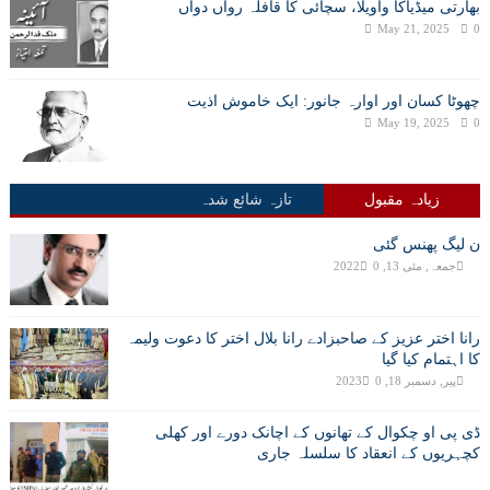
بھارتی میڈیاکا واویلا، سچائی کا قافلہ رواں دواں
May 21, 2025
0
چھوٹا کسان اور اوارہ جانور: ایک خاموش اذیت
May 19, 2025
0
زیادہ مقبول
تازہ شائع شدہ
ن لیگ پھنس گئی
جمعہ, مئی 13, 2022
0
رانا اختر عزیز کے صاحبزادے رانا بلال اختر کا دعوت ولیمہ
کا اہتمام کیا گیا
پیر, دسمبر 18, 2023
0
ڈی پی او چکوال کے تھانوں کے اچانک دورے اور کھلی
کچہریوں کے انعقاد کا سلسلہ جاری