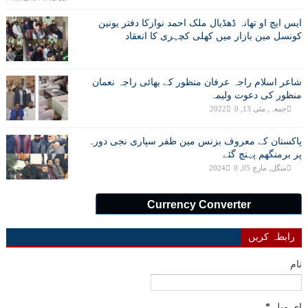
ایس ایچ او تھانہ ڈھڈیال ملک احمد نوازکا دفتر یونین
کونسل مین بازار میں کھلی کچہری کا انعقاد
شاعر اسلام راجہ عرفان منظور کے بھائی راجہ نعمان
منظور کی دعوت ولیمہ
جمعہ, مئی 13, 2022
0
پاکستان کے معروف بزنس مین ظفر سپاری نجی دورہ
پر برمنگھم پہنچ گئے
منگل, مارچ 05, 2024
0
Currency Converter
رابطہ کریں
نام
ای میل
*