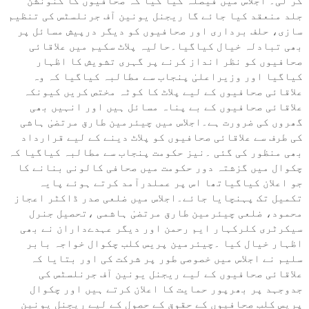
کر لی۔ اجلاس میں فیصلہ کیا گیا کہ صحافیوں کا کنونشن
جلد منعقد کیا جائے گا ریجنل یونین آف جرنلسٹس کی تنظیم
سازی، حلف برداری اور صحافیوں کو دیگر درپیش مسائل پر
بھی تبادلہ خیال کیاگیا۔حالیہ پلاٹ سکیم میں علاقائی
صحافیوں کو نظر انداز کرنے پر گہری تشویش کا اظہار
کیاگیا اور وزیراعلیٰ پنجاب سے مطالبہ کیاگیا کہ وہ
علاقائی صحافیوں کے لیے پلاٹ کا کوٹہ مختص کریں کیونکہ
علاقائی صحافیوں کے بے پناہ مسائل ہیں اور انہیں بھی
گھروں کی ضرورت ہے۔اجلاس میں چیئرمین طارق مرتضیٰ ہاشی
کی طرف سے علاقائی صحافیوں کو پلاٹ دینے کے لیے قرارداد
بھی منظور کی گئی ۔نیز حکومت پنجاب سے مطالبہ کیاگیا کہ
چکوال میں گزشتہ دور حکومت میں صحافی کالونی بنانے کا
جو اعلان کیاگیاتھا اس پر عملدرآمد کرتے ہوئے پایہ
تکمیل تک پہنچایا جائے۔اجلاس میں ضلعی صدر ڈاکٹر اعجاز
محمود، ضلعی چیئرمین طارق مرتضیٰ ہاشمی ،تحصیل جنرل
سیکرٹری کلرکہار ایم رحمن اور دیگر عہدےداران نے بھی
اظہار خیال کیا ۔چیئرمین پریس کلب چکوال خواجہ بابر
سلیم نے اجلاس میں خصوصی طور پر شرکت کی اور بتایا کہ
علاقائی صحافیوں کے لیے ریجنل یونین آف جرنلسٹس کی
جدوجہد پر بھرپور حمایت کا اعلان کرتے ہیں اور چکوال
پریس کلب صحافیوں کے حقوق کے حصول کے لیے ریجنل یونین