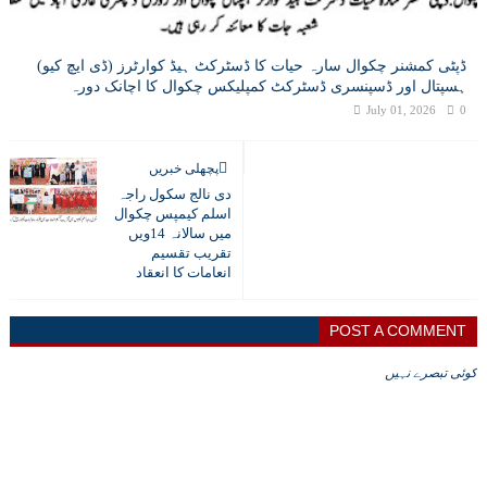
ڈپٹی کمشنر چکوال سارہ حیات کا ڈسٹرکٹ ہیڈ کوارٹرز (ڈی ایچ کیو)
ہسپتال اور ڈسپنسری ڈسٹرکٹ کمپلیکس چکوال کا اچانک دورہ
July 01, 2026
0
پچھلی خبریں
دی نالج سکول راجہ
اسلم کیمپس چکوال
میں سالانہ 14ویں
تقریب تقسیم
انعامات کا انعقاد
POST A COMMENT
کوئی تبصرے نہیں