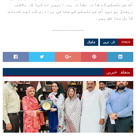
آف جرنلسٹس کے شانہ بشانہ ہے۔انہوں نے کہا کہ بلاشبہ
ریجنل یونین آف جرنلسٹس کی صحافی برادری کے لیے خدمات
قابل ستائش ہیں۔
..........................
TAGS:
تازہ ترین
چکوال
متعلقہ خبریں