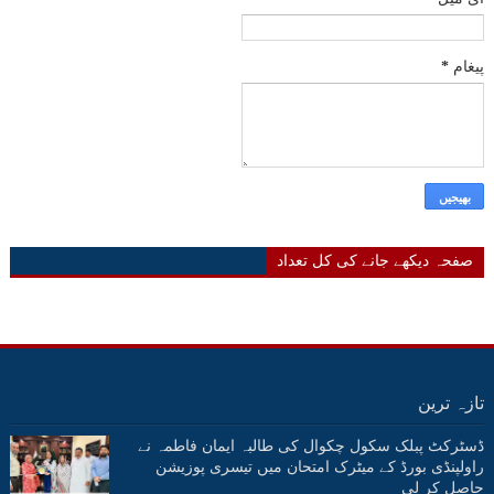
پیغام
*
صفحہ دیکھے جانے کی کل تعداد
تازہ ترین
ڈسٹرکٹ پبلک سکول چکوال کی طالبہ ایمان فاطمہ نے
راولپنڈی بورڈ کے میٹرک امتحان میں تیسری پوزیشن
حاصل کر لی