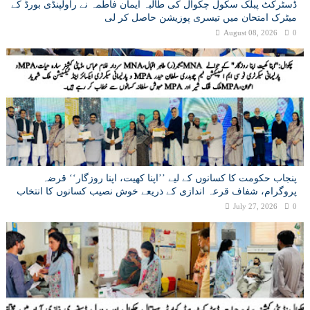
ڈسٹرکٹ پبلک سکول چکوال کی طالبہ ایمان فاطمہ نے راولپنڈی بورڈ کے
میٹرک امتحان میں تیسری پوزیشن حاصل کر لی
August 08, 2026
0
پنجاب حکومت کا کسانوں کے لیے ’’اپنا کھیت، اپنا روزگار‘‘ قرضہ
پروگرام، شفاف قرعہ اندازی کے ذریعے خوش نصیب کسانوں کا انتخاب
July 27, 2026
0