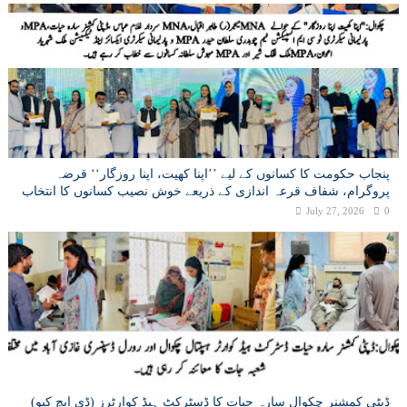
پنجاب حکومت کا کسانوں کے لیے ’’اپنا کھیت، اپنا روزگار‘‘ قرضہ
پروگرام، شفاف قرعہ اندازی کے ذریعے خوش نصیب کسانوں کا انتخاب
July 27, 2026
0
ڈپٹی کمشنر چکوال سارہ حیات کا ڈسٹرکٹ ہیڈ کوارٹرز (ڈی ایچ کیو)