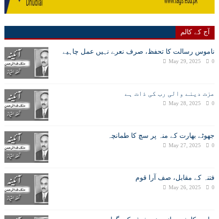
آج کے کالم
ناموس رسالت کا تحفظ، صرف نعرے نہیں عمل چاہیے
May 29, 2025
0
عزت دینے والی رب کی ذات ہے
May 28, 2025
0
جھوٹے بھارت کے منہ پر سچ کا طمانچہ
May 27, 2025
0
فتنہ کے مقابل، صف آرا قوم
May 26, 2025
0