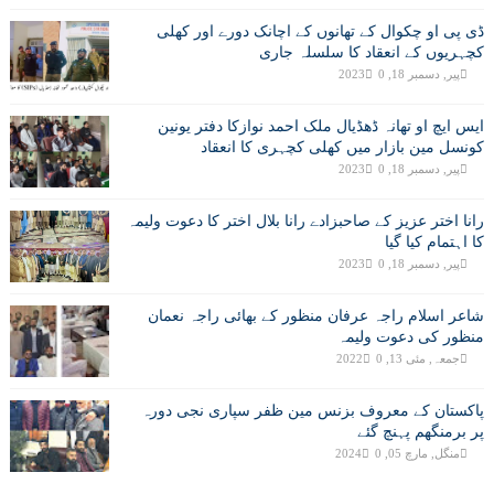
ڈی پی او چکوال کے تھانوں کے اچانک دورے اور کھلی
کچہریوں کے انعقاد کا سلسلہ جاری
پیر, دسمبر 18, 2023
0
ایس ایچ او تھانہ ڈھڈیال ملک احمد نوازکا دفتر یونین
کونسل مین بازار میں کھلی کچہری کا انعقاد
پیر, دسمبر 18, 2023
0
رانا اختر عزیز کے صاحبزادے رانا بلال اختر کا دعوت ولیمہ
کا اہتمام کیا گیا
پیر, دسمبر 18, 2023
0
شاعر اسلام راجہ عرفان منظور کے بھائی راجہ نعمان
منظور کی دعوت ولیمہ
جمعہ, مئی 13, 2022
0
پاکستان کے معروف بزنس مین ظفر سپاری نجی دورہ
پر برمنگھم پہنچ گئے
منگل, مارچ 05, 2024
0