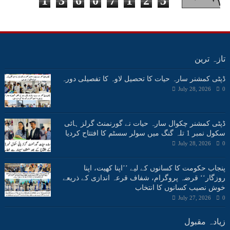
1
3
6
0
7
1
2
5
تازہ ترین
ڈپٹی کمشنر سارہ حیات کا تحصیل لاوہ کا تفصیلی دورہ
July 28, 2026
0
ڈپٹی کمشنر چکوال سارہ حیات نے گورنمنٹ گرلز ہائی
سکول نمبر 1 تلہ گنگ میں سولر سسٹم کا افتتاح کردیا
July 28, 2026
0
پنجاب حکومت کا کسانوں کے لیے ’’اپنا کھیت، اپنا
روزگار‘‘ قرضہ پروگرام، شفاف قرعہ اندازی کے ذریعے
خوش نصیب کسانوں کا انتخاب
July 27, 2026
0
زیادہ مقبول