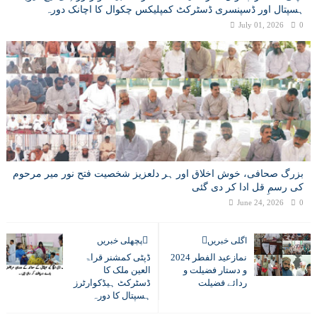
ہسپتال اور ڈسپنسری ڈسٹرکٹ کمپلیکس چکوال کا اچانک دورہ
July 01, 2026
0
بزرگ صحافی، خوش اخلاق اور ہر دلعزیز شخصیت فتح نور میر مرحوم
کی رسمِ قل ادا کر دی گئی
June 24, 2026
0
اگلی خبریں
پچھلی خبریں
نمازعید الفطر 2024
ڈپٹی کمشنر قراۃ
و دستار فضیلت و
العین ملک کا
ردائے فضیلت
ڈسٹرکٹ ہیڈکوارٹرز
ہسپتال کا دورہ