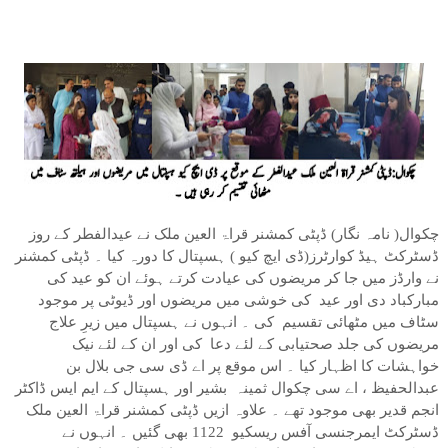
چکوال( نامہ نگار) ڈپٹی کمشنر قراۃ العین ملک نے عیدالفطر کے روز
ڈسٹرکٹ ہیڈ کوارٹرز(ڈی ایچ کیو ) ہسپتال کا دورہ کیا ۔ ڈپٹی کمشنر
نے وارڈز میں جا کر مریضوں کی عیادت کرتے ہوئے ان کو عید کی
مبارکباد دی اور عید کی خوشی میں مریضوں اور ڈیوٹی پر موجود
سٹاف میں مٹھائی تقسیم کی ۔ انہوں نے ہسپتال میں زیرِ علاج
مریضوں کی جلد صحتیابی کے لئے دعا کی اور ان کے لئے نیک
خواہشات کا اظہار کیا ۔ اس موقع پر اے ڈی سی جی بلال بن
عبدالحفیظ ، اے سی چکوال ثمینہ بشیر اور ہسپتال کے ایم ایس ڈاکٹر
انجم قدیر بھی موجود تھے ۔ علاوہ ازیں ڈپٹی کمشنر قراۃ العین ملک
ڈسٹرکٹ ایمرجنسی آفس ریسکیو 1122 بھی گئیں ۔ انہوں نے