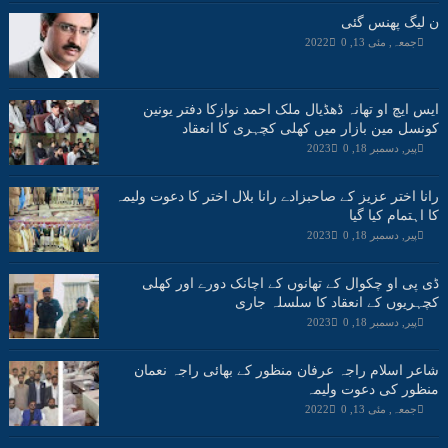
ن لیگ پھنس گئی
جمعہ, مئی 13, 2022
0
ایس ایچ او تھانہ ڈھڈیال ملک احمد نوازکا دفتر یونین
کونسل مین بازار میں کھلی کچہری کا انعقاد
پیر, دسمبر 18, 2023
0
رانا اختر عزیز کے صاحبزادے رانا بلال اختر کا دعوت ولیمہ
کا اہتمام کیا گیا
پیر, دسمبر 18, 2023
0
ڈی پی او چکوال کے تھانوں کے اچانک دورے اور کھلی
کچہریوں کے انعقاد کا سلسلہ جاری
پیر, دسمبر 18, 2023
0
شاعر اسلام راجہ عرفان منظور کے بھائی راجہ نعمان
منظور کی دعوت ولیمہ
جمعہ, مئی 13, 2022
0