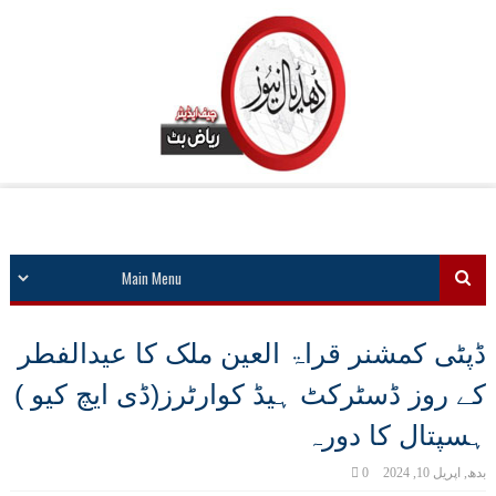
ڈپٹی کمشنر قراۃ العین ملک کا عیدالفطر
کے روز ڈسٹرکٹ ہیڈ کوارٹرز(ڈی ایچ کیو )
ہسپتال کا دورہ
بدھ, اپریل 10, 2024
0