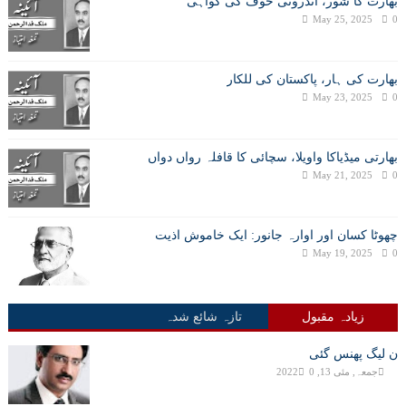
بھارت کا شور، اندرونی خوف کی گواہی
May 25, 2025
0
بھارت کی ہار، پاکستان کی للکار
May 23, 2025
0
بھارتی میڈیاکا واویلا، سچائی کا قافلہ رواں دواں
May 21, 2025
0
چھوٹا کسان اور اوارہ جانور: ایک خاموش اذیت
May 19, 2025
0
زیادہ مقبول
تازہ شائع شدہ
ن لیگ پھنس گئی
جمعہ, مئی 13, 2022
0