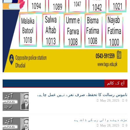
آج کے کالم
ناموس رسالت کا تحفظ، صرف نعرے نہیں عمل چاہیے
May 29, 2025
0
عزت دینے والی رب کی ذات ہے
May 28, 2025
0