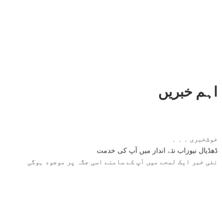
اہم خبریں
خوشخبری ۔ ۔ ۔
ڈھڈیال نیوزاب نئے انداز میں آپ کی خدمت
نئی خبر ایک لمحے میں آپ کے سامنے اسی جگہ پر موجود ہوگی