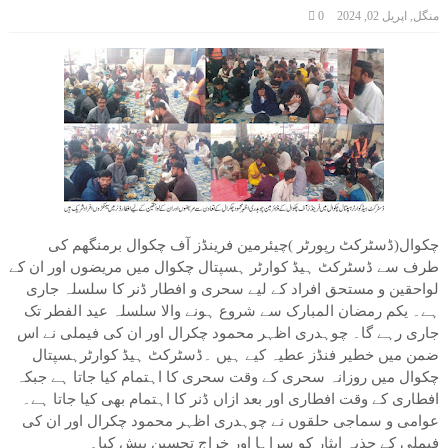
منگل, اپریل 02, 2024
0
چکوال(ڈسٹرکٹ رپورٹر )چیئرمین فرینڈز آف چکوال برمنگھم کی
طرف سے ڈسٹرکٹ ہیڈ کوارٹر ہسپتال چکوال میں مریضوں اور ان کے
لواحقین و مستحق افراد کے لیے سحری و افطار ڈنر کا سلسلہ جاری
ہے۔ یکم رمضان المبارک سے شروع ہونے والا سلسلہ عید الفطر تک
جاری رہے گا۔ چوہدری اظہر محمود چکرال اور ان کی فیملی نے اس
ضمن میں خطیر فنڈز عطیہ کیے ہیں ۔ڈسٹرکٹ ہیڈ کوارٹرہسپتال
چکوال میں روزانہ سحری کے وقت سحری کا اہتمام کیا جاتا ہے جبکہ
افطاری کے وقت افطاری اور بعد ازاں ڈنر کا اہتمام بھی کیا جاتا ہے۔
عوامی و سماجی حلقوں نے چوہدری اظہر محمود چکرال اور ان کی
فیملی کے جذبہ ایثار کو سراہا اور خراج تحسین پیش کیا۔