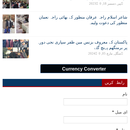
پیر, دسمبر 18, 2023
0
شاعر اسلام راجہ عرفان منظور کے بھائی راجہ نعمان
منظور کی دعوت ولیمہ
پاکستان کے معروف بزنس مین ظفر سپاری نجی دورہ
پر برمنگھم پہنچ گئے
منگل, مارچ 05, 2024
0
Currency Converter
رابطہ کریں
نام
ای میل
*