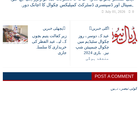
ہسپتال اور ڈسپنسری ڈسٹرکٹ کمپلیکس چکوال کا اچانک دورہ
July 01, 2026
0
اگلی خبریں
پچھلی خبریں
عید کے دوسرے روز
زیر کفالت یتیم بچوں
چکوال سٹیڈیم میں
کے لیے عید الفطر کی
چکوال چیمپیئن شپ
خریداری کا سلسلہ
نیزہ بازی 2024
جاری
منعقد ہوگی
POST A COMMENT
کوئی تبصرے نہیں