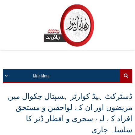
ڈسٹرکٹ ہیڈ کوارٹر ہسپتال چکوال میں
مریضوں اور ان کے لواحقین و مستحق
افراد کے لیے سحری و افطار ڈنر کا
سلسلہ جاری