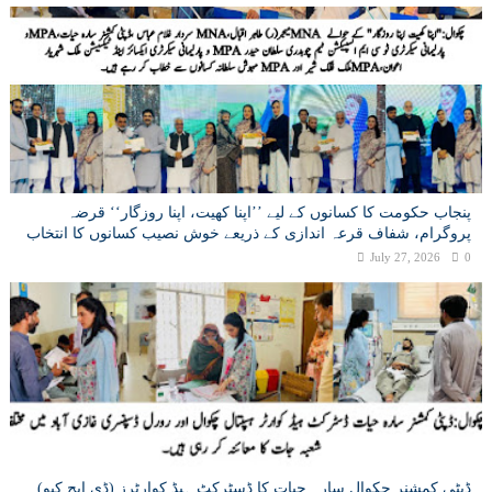
پنجاب حکومت کا کسانوں کے لیے ’’اپنا کھیت، اپنا روزگار‘‘ قرضہ
پروگرام، شفاف قرعہ اندازی کے ذریعے خوش نصیب کسانوں کا انتخاب
July 27, 2026
0
ڈپٹی کمشنر چکوال سارہ حیات کا ڈسٹرکٹ ہیڈ کوارٹرز (ڈی ایچ کیو)