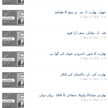
جھوٹے بھارت کے منہ پر سچ کا طمانچہ
May 27, 2025
0
فتنہ کے مقابل، صف آرا قوم
May 26, 2025
0
بھارت کا شور، اندرونی خوف کی گواہی
May 25, 2025
0
بھارت کی ہار، پاکستان کی للکار
May 23, 2025
0
بھارتی میڈیاکا واویلا، سچائی کا قافلہ رواں دواں
May 21, 2025
0