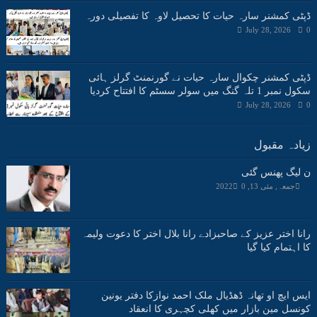
ڈپٹی کمشنر سارہ حیات کا تحصیل لاوہ کا تفصیلی دورہ
July 28, 2026
0
ڈپٹی کمشنر چکوال سارہ حیات نے گورنمنٹ گرلز ہائی
سکول نمبر 1 تلہ گنگ میں سولر سسٹم کا افتتاح کردیا
July 28, 2026
0
زیادہ مقبول
ن لیگ پھنس گئی
جمعہ, مئی 13, 2022
0
رانا اختر عزیز کے صاحبزادے رانا بلال اختر کا دعوت ولیمہ
کا اہتمام کیا گیا
ایس ایچ او تھانہ ڈھڈیال ملک احمد نوازکا دفتر یونین
کونسل مین بازار میں کھلی کچہری کا انعقاد