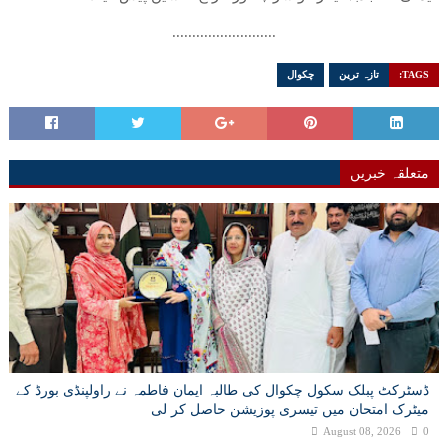
..........................
TAGS:
تازہ ترین
چکوال
متعلقہ خبریں
ڈسٹرکٹ پبلک سکول چکوال کی طالبہ ایمان فاطمہ نے راولپنڈی بورڈ کے
میٹرک امتحان میں تیسری پوزیشن حاصل کر لی
August 08, 2026
0