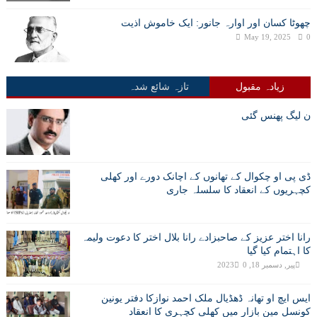
چھوٹا کسان اور اوارہ جانور: ایک خاموش اذیت
May 19, 2025
0
زیادہ مقبول
تازہ شائع شدہ
ن لیگ پھنس گئی
ڈی پی او چکوال کے تھانوں کے اچانک دورے اور کھلی
کچہریوں کے انعقاد کا سلسلہ جاری
رانا اختر عزیز کے صاحبزادے رانا بلال اختر کا دعوت ولیمہ
کا اہتمام کیا گیا
پیر, دسمبر 18, 2023
0
ایس ایچ او تھانہ ڈھڈیال ملک احمد نوازکا دفتر یونین
کونسل مین بازار میں کھلی کچہری کا انعقاد