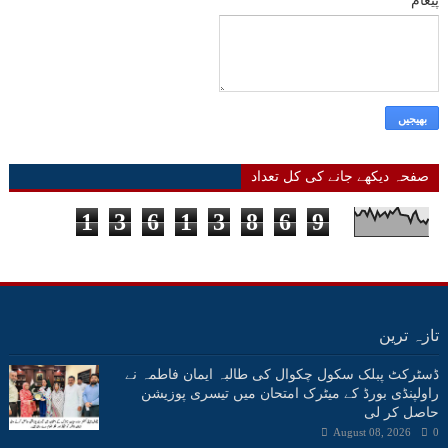
پیغام
*
صفحہ دیکھے جانے کی کل تعداد
1
3
6
1
3
8
6
9
تازہ ترین
ڈسٹرکٹ پبلک سکول چکوال کی طالبہ ایمان فاطمہ نے
راولپنڈی بورڈ کے میٹرک امتحان میں تیسری پوزیشن
حاصل کر لی
August 08, 2026
0