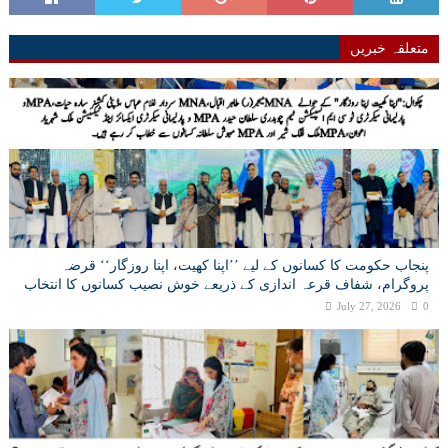
متعلقہ خبریں
پنجاب حکومت کا کسانوں کے لیے ’’اپنا کھیت، اپنا روزگار‘‘ قرضہ
پروگرام، شفاف قرعہ اندازی کے ذریعے خوش نصیب کسانوں کا انتخاب
July 27, 2026
0