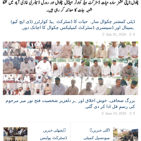
ڈپٹی کمشنر چکوال سارہ حیات کا ڈسٹرکٹ ہیڈ کوارٹرز (ڈی ایچ کیو)
ہسپتال اور ڈسپنسری ڈسٹرکٹ کمپلیکس چکوال کا اچانک دورہ
July 01, 2026
0
بزرگ صحافی، خوش اخلاق اور ہر دلعزیز شخصیت فتح نور میر مرحوم
کی رسمِ قل ادا کر دی گئی
June 24, 2026
0
اگلی خبریں
پچھلی خبریں
میونسپل کمیٹی
ڈسٹرکٹ پولیس