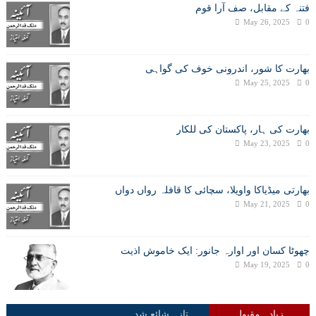
فتنہ کے مقابل، صف آرا قوم
May 26, 2025
0
بھارت کا شور، اندرونی خوف کی گواہی
May 25, 2025
0
بھارت کی ہار، پاکستان کی للکار
May 23, 2025
0
بھارتی میڈیاکا واویلا، سچائی کا قافلہ رواں دواں
May 21, 2025
0
چھوٹا کسان اور اوارہ جانور: ایک خاموش اذیت
May 19, 2025
0
زیادہ مقبول
تازہ شائع شدہ