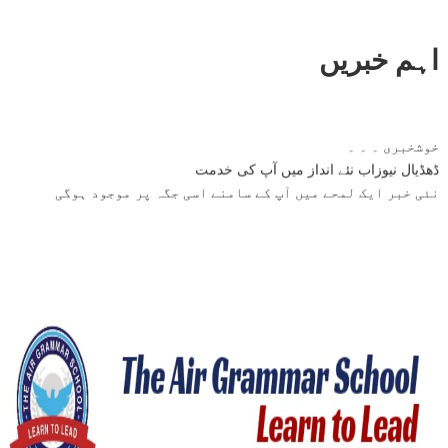
اہم خبریں
خوشخبری ۔ ۔ ۔
ڈھڈیال نیوزاب نئے انداز میں آپ کی خدمت
نئی خبر ایک لمحے میں آپ کے سامنے اسی جگہ پر موجود ہوگی