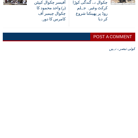
چکوال نے گندگی کوڑا
آفیسر چکوال کیپٹن
کرکٹ وغیرہ جہلم
(ر) واحد محمود کا
روڈ پر پھینکنا شروع
چکوال چیمبر آف
کر دیا
کامرس کا دورہ
POST A COMMENT
کوئی تبصرے نہیں