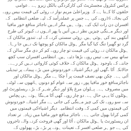
پرائس کنٹرول مجسٹریٹ کی کارکردگی بالکل زیرو ہے ۔عوامی
حلقوں کا کہنا ہے کہ وزیراعلیٰ مریم نواز نے روٹی کی قیمت بیس روپے
کی بجائے 16روپے کی ہے جس پر عملدرآمد کے لیے ضلعی انتظامیہ کے
افسران دن رات ایک کیے ہوئے ہیں مگر انہیں ناجائز منافع خور مافیا
اور دیگر مہنگی چیزیں نظر نہیں آتیں یا پھر انہوں نے کبوتر کی طرح
آنکھیں بند کی ہوئی ہیں۔روٹی سستی کرنے کے لیے تندور مالکان کے
گرد تو گھیرا تنگ کیا گیا مگر ہوٹل مالکان کو پوچھا تک نہیں جا رہا۔
ہوٹل مالکان نے روٹی کی قیمت تو چار روپے کم کر دی مگر سالن کے
ساتھ بیس سے تیس روپے بڑھا دئیے ہیں۔انتظامی افسران سب کچھ
جاننے کے باوجود ہوٹل مالکان کے خلاف کوئی کاروائی نہیں کر رہے۔
حالانکہ آٹا ،گھی اور دیگر اشیائے خوردونوش میں بڑے پیمانے پر تبدیلی
آئی ہے۔ چکن بھی نصف قیمت پر آ چکا ہے مگر ہوٹل مالکان اور
ناجائزمنافع خور مافیا پورے زور سے عوام کو دونوں ہاتھوں سے لوٹنے
میں مصروف ہے۔ پہلوان مرغ پلاﺅ اور دیگر شہر کے بڑے ریسٹورنٹ اور
ہوٹلوں کا یہی حال ہے۔دو چار روپے گھی آٹا مہنگا ہوتے ہی پچاس
سے سو روپے تک کی چیز مہنگی کی جاتی ہے مگر اشیائے خوردونوش
کی قیمتوں میں کمی کے وقت انتظامیہ دیگر اشیاءکی قیمتوں میں
کمی کرانا بھول جاتی ہے۔ ناجائز منافع خور مافیا میں زیادہ تر تعداد
ان ریسٹورنٹ یا ہوٹل مالکان ، آٹا اور گھی فروخت کرنے والے تاجروں
کی ہے جو ہر ضلعی افسر کے تعینات ہونے پر بڑے بڑے پھولوں کے