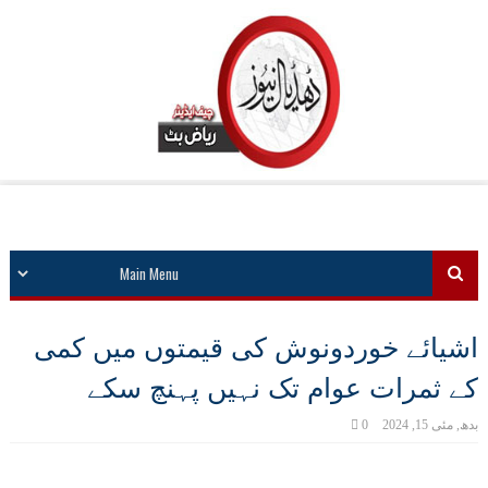
اشیائے خوردونوش کی قیمتوں میں کمی
کے ثمرات عوام تک نہیں پہنچ سکے
بدھ, مئی 15, 2024
0