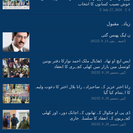
خوش نصیب کسانوں کا انتخاب
July 27, 2026
0
زیادہ مقبول
ن لیگ پھنس گئی
جمعہ, مئی 13, 2022
0
ایس ایچ او تھانہ ڈھڈیال ملک احمد نوازکا دفتر یونین
کونسل مین بازار میں کھلی کچہری کا انعقاد
پیر, دسمبر 18, 2023
0
رانا اختر عزیز کے صاحبزادے رانا بلال اختر کا دعوت ولیمہ
کا اہتمام کیا گیا
پیر, دسمبر 18, 2023
0
ڈی پی او چکوال کے تھانوں کے اچانک دورے اور کھلی
کچہریوں کے انعقاد کا سلسلہ جاری
پیر, دسمبر 18, 2023
0