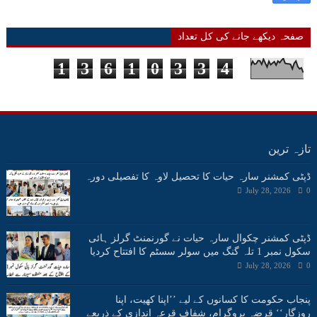
صفحہ دیکھے جانے کی کل تعداد
1
3
6
1
0
3
3
4
تازہ ترین
ڈپٹی کمشنر سارہ حیات کا تحصیل لاوہ کا تفصیلی دورہ
July 28, 2026
0
ڈپٹی کمشنر چکوال سارہ حیات نے گورنمنٹ گرلز ہائی
سکول نمبر 1 تلہ گنگ میں سولر سسٹم کا افتتاح کردیا
July 28, 2026
0
پنجاب حکومت کا کسانوں کے لیے ’’اپنا کھیت، اپنا
روزگار‘‘ قرضہ پروگرام، شفاف قرعہ اندازی کے ذریعے