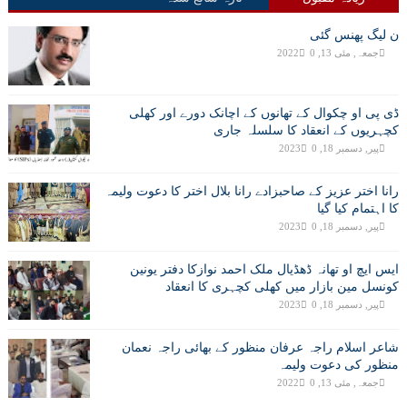
ن لیگ پھنس گئی
جمعہ, مئی 13, 2022
0
ڈی پی او چکوال کے تھانوں کے اچانک دورے اور کھلی
کچہریوں کے انعقاد کا سلسلہ جاری
پیر, دسمبر 18, 2023
0
رانا اختر عزیز کے صاحبزادے رانا بلال اختر کا دعوت ولیمہ
کا اہتمام کیا گیا
پیر, دسمبر 18, 2023
0
ایس ایچ او تھانہ ڈھڈیال ملک احمد نوازکا دفتر یونین
کونسل مین بازار میں کھلی کچہری کا انعقاد
پیر, دسمبر 18, 2023
0
شاعر اسلام راجہ عرفان منظور کے بھائی راجہ نعمان
منظور کی دعوت ولیمہ
جمعہ, مئی 13, 2022
0