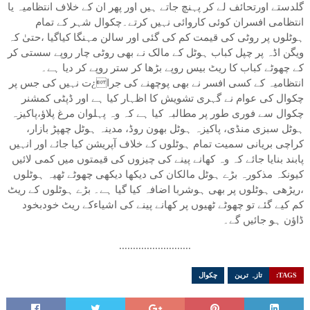
گلدستے اورتحائف لے کر پہنچ جاتے ہیں اور پھر ان کے خلاف انتظامیہ یا
انتظامی افسران کوئی کاروائی نہیں کرتے۔چکوال شہر کے تمام
ہوٹلوں پر روٹی کی قیمت کم کی گئی اور سالن مہنگا کیاگیا ،حتیٰ کہ
ویگن اڈہ پر چپل کباب ہوٹل کے مالک نے بھی روٹی چار روپے سستی کر
کے چھوٹے کباب کا ریٹ بیس روپے بڑھا کر ستر روپے کر دیا ہے۔
انتظامیہ کے کسی افسر نے بھی پوچھنے کی جرا¿ت نہیں کی جس پر
چکوال کی عوام نے گہری تشویش کا اظہار کیا ہے اور ڈپٹی کمشنر
چکوال سے فوری طور پر مطالبہ کیا ہے کہ وہ پہلوان مرغ پلاﺅ،پاکیزہ
ہوٹل سبزی منڈی، پاکیزہ ہوٹل بھون روڈ، مدینہ ہوٹل چھپڑ بازار،
کراچی بریانی سمیت تمام ہوٹلوں کے خلاف آپریشن کیا جائے اور انہیں
پابند بنایا جائے کہ وہ کھانے پینے کی چیزوں کی قیمتوں میں کمی لائیں
کیونکہ مذکورہ بڑے ہوٹل مالکان کی دیکھا دیکھی چھوٹے ٹھیہ ہوٹلوں
،ریڑھی ہوٹلوں پر بھی ہوشربا اضافہ کیا گیا ہے۔ بڑے ہوٹلوں کے ریٹ
کم کیے گئے تو چھوٹے ٹھیوں پر کھانے پینے کی اشیاءکے ریٹ خودبخود
ڈاﺅن ہو جائیں گے۔
..........................
TAGS:
تازہ ترین
چکوال