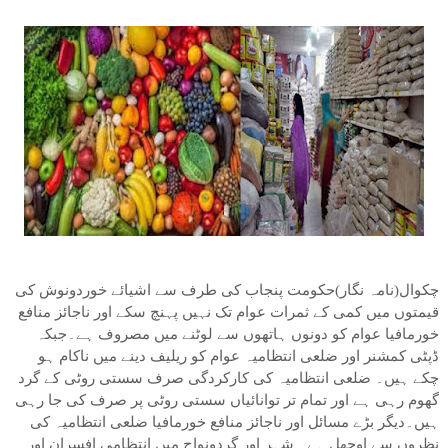
چکوال(نامہ نگار)حکومت پنجاب کی طرف سے اشیائے خوردونوش کی
قیمتوں میں کمی کے ثمرات عوام تک نہیں پہنچ سکے اور ناجائز منافع
خورمافیا عوام کو دونوں ہاتھوں سے لوٹنے میں مصروف ہے۔جبکہ
ڈپٹی کمشنر اور ضلعی انتظامیہ عوام کو ریلیف دینے میں ناکام ہو
چکے ہیں۔ ضلعی انتظامیہ کی کارکردگی صرف سستی روٹی کے گرد
گھوم رہی ہے اور تمام تر توانائیاں سستی روٹی پر صرف کی جا رہی
ہیں۔دیگر بڑے مسائل اور ناجائز منافع خورمافیا ضلعی انتظامیہ کی
نظروں سے اوجھل ہے۔ شہر اور گردونواح میں انتظامی افسران اور