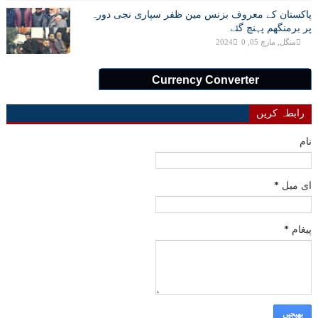
پاکستان کے معروف بزنس مین ظفر سپاری نجی دورہ
پر برمنگھم پہنچ گئے
منگل, مارچ 05, 2024
0
Currency Converter
رابطہ کریں
نام
ای میل
*
پیغام
*