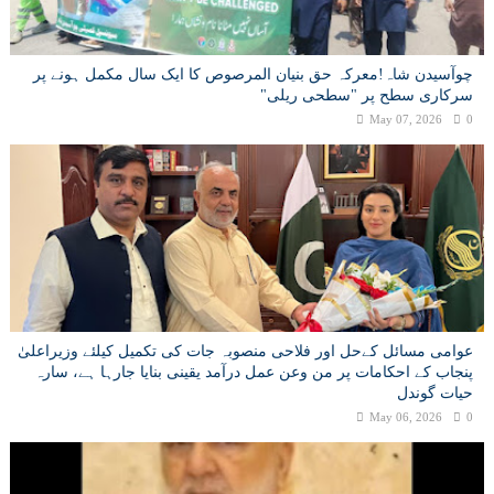
چوآسیدن شاہ!معرکہ حق بنیان المرصوص کا ایک سال مکمل ہونے پر
سرکاری سطح پر "سطحی ریلی"
May 07, 2026
0
عوامی مسائل کےحل اور فلاحی منصوبہ جات کی تکمیل کیلئے وزیراعلیٰ
پنجاب کے احکامات پر من وعن عمل درآمد یقینی بنایا جارہا ہے، سارہ
حیات گوندل
May 06, 2026
0