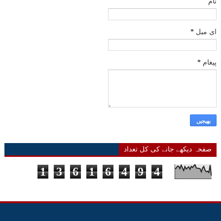
نام
ای میل
*
پیغام
*
صفحہ دیکھے جانے کی کل تعداد
1
3
6
1
6
4
9
4