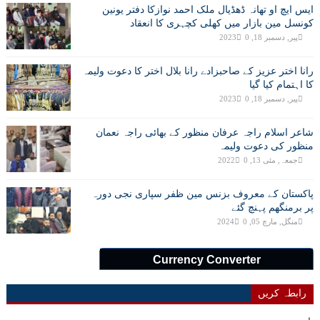
ایس ایچ او تھانہ ڈھڈیال ملک احمد نوازکا دفتر یونین
کونسل مین بازار میں کھلی کچہری کا انعقاد
پیر, دسمبر 18, 2023
0
رانا اختر عزیز کے صاحبزادے رانا بلال اختر کا دعوت ولیمہ
کا اہتمام کیا گیا
پیر, دسمبر 18, 2023
0
شاعر اسلام راجہ عرفان منظور کے بھائی راجہ نعمان
منظور کی دعوت ولیمہ
جمعہ, مئی 13, 2022
0
پاکستان کے معروف بزنس مین ظفر سپاری نجی دورہ
پر برمنگھم پہنچ گئے
منگل, مارچ 05, 2024
0
Currency Converter
رابطہ کریں