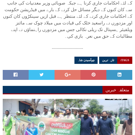
کے لئے احکامات جاری کرنا ہے جبکہ صوبائی وزیر معدنیات کی جانب
سے کان کنوں کے دیگر مسائل حل کرنے کے بارے میں فیڈریشن حکومت
کے احکامات جاری کرنے کے لئے منتظر ہے قبل ازیں سینکڑوں کان کنوں
اور مزدورں نے راسعید خٹک کی قیادت میں میلاد چوک سے مائنز
ویلفیئر ہسپتال تک ریلی نکالی جس میں مزدورں راہنماﺅں نے اپنے
مطالبات کے حق میں نعرہ بازی کی۔
..........................
TAGS:
تازہ ترین
چوآسیدن شاہ
متعلقہ خبریں