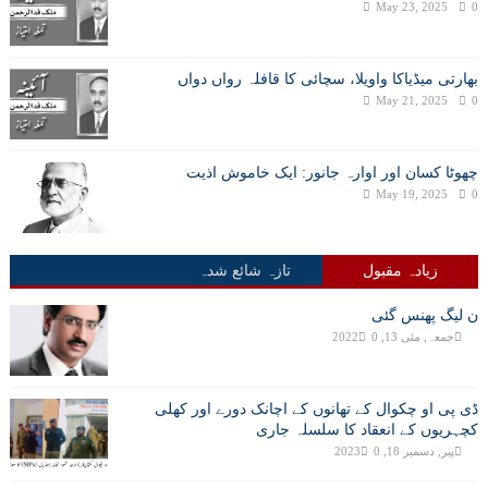
May 23, 2025
0
بھارتی میڈیاکا واویلا، سچائی کا قافلہ رواں دواں
May 21, 2025
0
چھوٹا کسان اور اوارہ جانور: ایک خاموش اذیت
May 19, 2025
0
زیادہ مقبول
تازہ شائع شدہ
ن لیگ پھنس گئی
جمعہ, مئی 13, 2022
0
ڈی پی او چکوال کے تھانوں کے اچانک دورے اور کھلی
کچہریوں کے انعقاد کا سلسلہ جاری
پیر, دسمبر 18, 2023
0