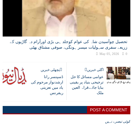
تحصیل چوآسیدن شاہ کی عوام کوجلد ہی بڑی اورآرام دہ گاڑیوں کے
زریعے سفری سہولیات میسر ہونگی، صوفی مشتاق بھٹی
May 05, 2026
0
اگلی خبریں
پچھلی خبریں
عوامی مسائل کا حل
ڈسپنسر رانا
ترجیحی بنیاد پر یقینی
ارشدنواز مرحوم کی
بنایا جائے،قراۃ العین
یاد میں تعزیتی
ملک
ریفرنس
POST A COMMENT
کوئی تبصرے نہیں