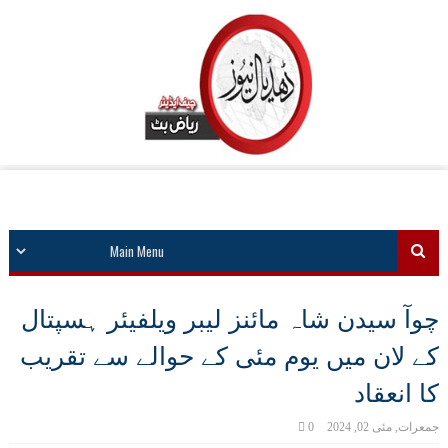
چوآ سیدن شاہ مائنز لیبر ویلفیئر ہسپتال
کے لان میں یوم مئی کے حوالے سے تقریب
کا انعقاد
جمعرات, مئی 02, 2024
0