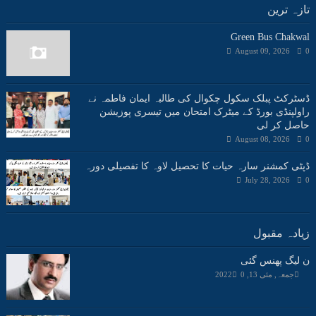
تازہ ترین
Green Bus Chakwal
August 09, 2026
0
ڈسٹرکٹ پبلک سکول چکوال کی طالبہ ایمان فاطمہ نے
راولپنڈی بورڈ کے میٹرک امتحان میں تیسری پوزیشن
حاصل کر لی
August 08, 2026
0
ڈپٹی کمشنر سارہ حیات کا تحصیل لاوہ کا تفصیلی دورہ
July 28, 2026
0
زیادہ مقبول
ن لیگ پھنس گئی
جمعہ, مئی 13, 2022
0