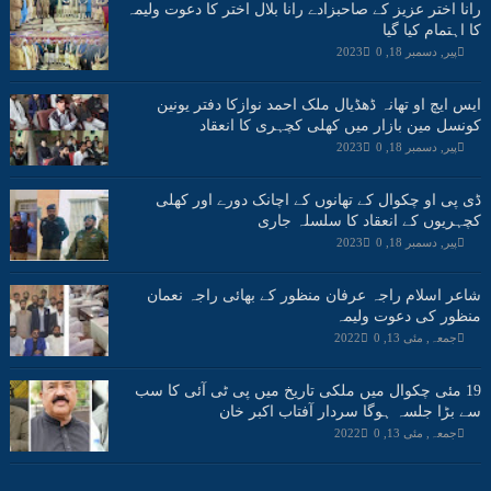
رانا اختر عزیز کے صاحبزادے رانا بلال اختر کا دعوت ولیمہ
کا اہتمام کیا گیا
پیر, دسمبر 18, 2023
0
ایس ایچ او تھانہ ڈھڈیال ملک احمد نوازکا دفتر یونین
کونسل مین بازار میں کھلی کچہری کا انعقاد
پیر, دسمبر 18, 2023
0
ڈی پی او چکوال کے تھانوں کے اچانک دورے اور کھلی
کچہریوں کے انعقاد کا سلسلہ جاری
پیر, دسمبر 18, 2023
0
شاعر اسلام راجہ عرفان منظور کے بھائی راجہ نعمان
منظور کی دعوت ولیمہ
جمعہ, مئی 13, 2022
0
19 مئی چکوال میں ملکی تاریخ میں پی ٹی آئی کا سب
سے بڑا جلسہ ہوگا سردار آفتاب اکبر خان
جمعہ, مئی 13, 2022
0