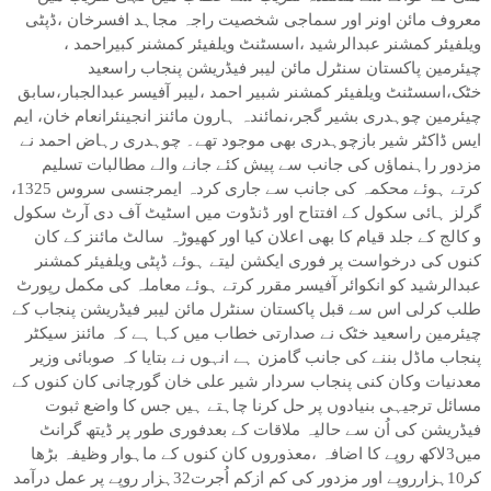
معروف مائن اونر اور سماجی شخصیت راجہ مجاہد افسرخان ،ڈپٹی
ویلفیئر کمشنر عبدالرشید ،اسسٹنٹ ویلفیئر کمشنر کبیراحمد ،
چیئرمین پاکستان سنٹرل مائن لیبر فیڈریشن پنجاب راسعید
خٹک،اسسٹنٹ ویلفیئر کمشنر شبیر احمد ،لیبر آفیسر عبدالجبار،سابق
چیئرمین چوہدری بشیر گجر،نمائندہ ہارون مائنز انجینئرانعام خان، ایم
ایس ڈاکٹر شیر بازچوہدری بھی موجود تھے۔ چوہدری رہاض احمد نے
مزدور راہنماﺅں کی جانب سے پیش کئے جانے والے مطالبات تسلیم
کرتے ہوئے محکمہ کی جانب سے جاری کردہ ایمرجنسی سروس 1325،
گرلز ہائی سکول کے افتتاح اور ڈنڈوت میں اسٹیٹ آف دی آرٹ سکول
و کالج کے جلد قیام کا بھی اعلان کیا اور کھیوڑہ سالٹ مائنز کے کان
کنوں کی درخواست پر فوری ایکشن لیتے ہوئے ڈپٹی ویلفیئر کمشنر
عبدالرشید کو انکوائر آفیسر مقرر کرتے ہوئے معاملہ کی مکمل رپورٹ
طلب کرلی اس سے قبل پاکستان سنٹرل مائن لیبر فیڈریشن پنجاب کے
چیئرمین راسعید خٹک نے صدارتی خطاب میں کہا ہے کہ مائنز سیکٹر
پنجاب ماڈل بننے کی جانب گامزن ہے انہوں نے بتایا کہ صوبائی وزیر
معدنیات وکان کنی پنجاب سردار شیر علی خان گورچانی کان کنوں کے
مسائل ترجیہی بنیادوں پر حل کرنا چاہتے ہیں جس کا واضع ثبوت
فیڈریشن کی اُن سے حالیہ ملاقات کے بعدفوری طور پر ڈیتھ گرانٹ
میں3لاکھ روپے کا اضافہ ،معذوروں کان کنوں کے ماہوار وظیفہ بڑھا
کر10ہزارروپے اور مزدور کی کم ازکم اُجرت32ہزار روپے پر عمل درآمد