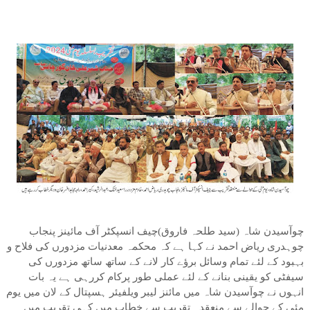
چوآسیدن شاہ (سید طلحہ فاروق)چیف انسپکٹر آف مائینز پنجاب
چوہدری ریاض احمد نے کہا ہے کہ محکمہ معدنیات مزدورں کی فلاح و
بہبود کے لئے تمام وسائل برﺅے کار لانے کے ساتھ ساتھ مزدورں کی
سیفٹی کو یقینی بنانے کے لئے عملی طور پرکام کررہی ہے یہ بات
انہوں نے چوآسیدن شاہ میں مائنز لیبر ویلفیئر ہسپتال کے لان میں یوم
مئی کے حوالے سے منعقدہ تقریب سے خطاب میں کہی تقریب میں