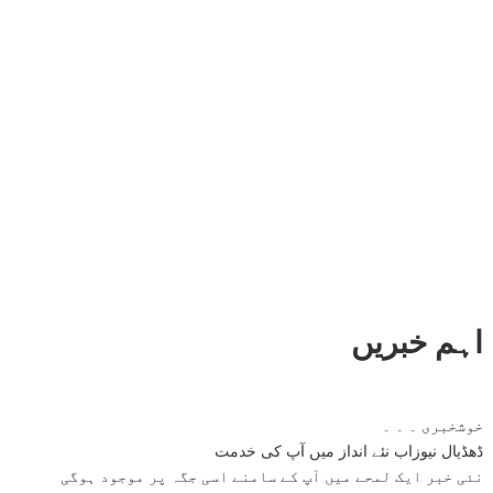
اہم خبریں
خوشخبری ۔ ۔ ۔
ڈھڈیال نیوزاب نئے انداز میں آپ کی خدمت
نئی خبر ایک لمحے میں آپ کے سامنے اسی جگہ پر موجود ہوگی