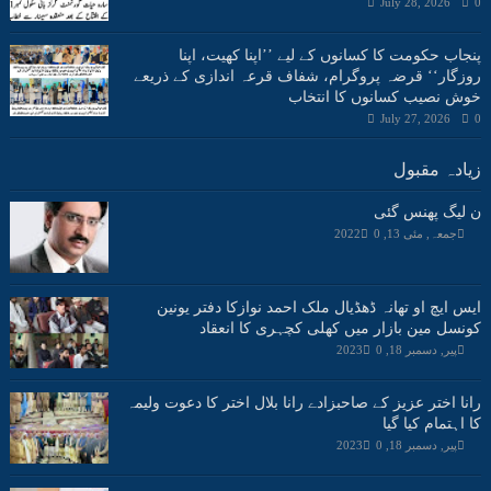
July 28, 2026
0
پنجاب حکومت کا کسانوں کے لیے ’’اپنا کھیت، اپنا
روزگار‘‘ قرضہ پروگرام، شفاف قرعہ اندازی کے ذریعے
خوش نصیب کسانوں کا انتخاب
July 27, 2026
0
زیادہ مقبول
ن لیگ پھنس گئی
جمعہ, مئی 13, 2022
0
ایس ایچ او تھانہ ڈھڈیال ملک احمد نوازکا دفتر یونین
کونسل مین بازار میں کھلی کچہری کا انعقاد
پیر, دسمبر 18, 2023
0
رانا اختر عزیز کے صاحبزادے رانا بلال اختر کا دعوت ولیمہ
کا اہتمام کیا گیا
پیر, دسمبر 18, 2023
0