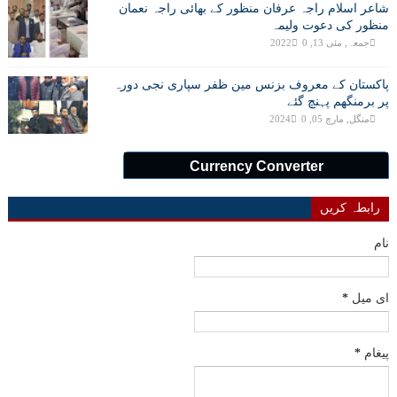
شاعر اسلام راجہ عرفان منظور کے بھائی راجہ نعمان
منظور کی دعوت ولیمہ
جمعہ, مئی 13, 2022
0
پاکستان کے معروف بزنس مین ظفر سپاری نجی دورہ
پر برمنگھم پہنچ گئے
منگل, مارچ 05, 2024
0
Currency Converter
رابطہ کریں
نام
ای میل
*
پیغام
*