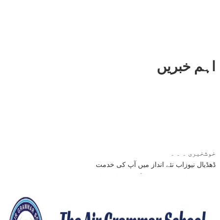
اہم خبریں
خوشخبری ۔ ۔ ۔
ڈھڈیال نیوزاب نئے انداز میں آپ کی خدمت
نئی خبر ایک لمحے میں آپ کے سامنے اسی جگہ پر موجود ہوگی