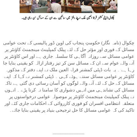
چکوال (نامہ نگار) حکومتِ پنجاب کی اوپن ڈور پالیسی کے تحت عوامی
مسائل کے فوری اور مؤثر حل کے لئے پبلک کمپلینٹ مینجمنٹ کاؤنٹر پر
عوامی مسائل سے روزانہ آگاہی کا سلسلہ جاری ہے اور اس کاؤنٹر پر
آنے والے عوام سے ان کے مسائل سن کر تیز رفتار ازالہ کو یقینی بنایا جا
رہا ہے ۔ یہ بات ڈپٹی کمشنر قراۃ العین ملک نے اپنے دفتر کے مذکورہ
کاؤنٹر پر عوامی مسائل سنتے ہوئے کہی ۔ ڈپٹی کمشنر نے کہا کہ اپنے
مسائل کے حل کے لئے آنے والے لوگوں کو آسان رسائی دی گئی ہے تاکہ
مسائل کی نشاندہی میں انہیں دشواری کا سامنا نہ کرنا پڑے ۔ انہوں
نے پبلک کمپلینٹ مینجمنٹ کاؤنٹر پر موصولہ عوامی درخواستوں پر
متعلقہ انتظامی افسران کو فوری کارروائی کے احکامات جاری کئے اور
تاکید کی کہ عوامی مسائل کا حل ترجیحی بنیاد پر یقینی بنایا جائے۔
..........................