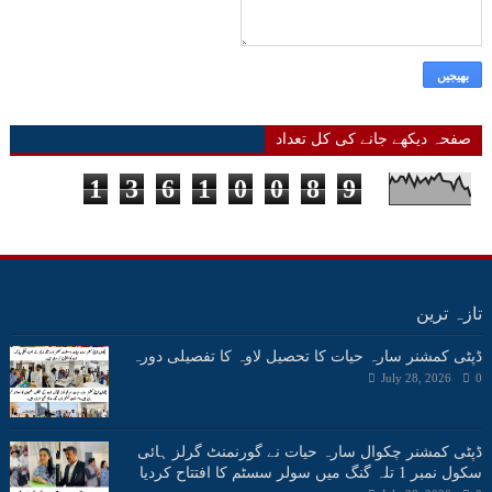
صفحہ دیکھے جانے کی کل تعداد
1
3
6
1
0
0
8
9
تازہ ترین
ڈپٹی کمشنر سارہ حیات کا تحصیل لاوہ کا تفصیلی دورہ
July 28, 2026
0
ڈپٹی کمشنر چکوال سارہ حیات نے گورنمنٹ گرلز ہائی
سکول نمبر 1 تلہ گنگ میں سولر سسٹم کا افتتاح کردیا