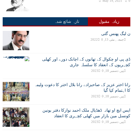
May 19, 2025
0
زیادہ مقبول
تازہ شائع شدہ
ن لیگ پھنس گئی
جمعہ, مئی 13, 2022
0
ڈی پی او چکوال کے تھانوں کے اچانک دورے اور کھلی
کچہریوں کے انعقاد کا سلسلہ جاری
پیر, دسمبر 18, 2023
0
رانا اختر عزیز کے صاحبزادے رانا بلال اختر کا دعوت ولیمہ
کا اہتمام کیا گیا
پیر, دسمبر 18, 2023
0
ایس ایچ او تھانہ ڈھڈیال ملک احمد نوازکا دفتر یونین
کونسل مین بازار میں کھلی کچہری کا انعقاد
پیر, دسمبر 18, 2023
0