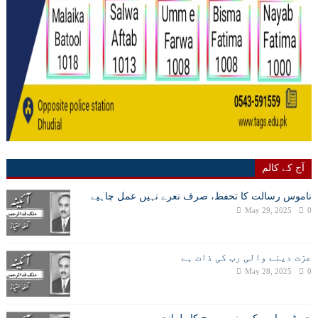
آج کے کالم
ناموس رسالت کا تحفظ، صرف نعرے نہیں عمل چاہیے
May 29, 2025
0
عزت دینے والی رب کی ذات ہے
May 28, 2025
0