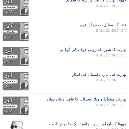
جھوٹے بھارت کے منہ پر سچ کا طمانچہ
May 27, 2025
0
فتنہ کے مقابل، صف آرا قوم
May 26, 2025
0
بھارت کا شور، اندرونی خوف کی گواہی
May 25, 2025
0
بھارت کی ہار، پاکستان کی للکار
May 23, 2025
0
بھارتی میڈیاکا واویلا، سچائی کا قافلہ رواں دواں
May 21, 2025
0
چھوٹا کسان اور اوارہ جانور: ایک خاموش اذیت