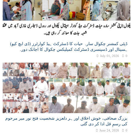
ڈپٹی کمشنر چکوال سارہ حیات کا ڈسٹرکٹ ہیڈ کوارٹرز (ڈی ایچ کیو)
ہسپتال اور ڈسپنسری ڈسٹرکٹ کمپلیکس چکوال کا اچانک دورہ
July 01, 2026
0
بزرگ صحافی، خوش اخلاق اور ہر دلعزیز شخصیت فتح نور میر مرحوم
کی رسمِ قل ادا کر دی گئی
June 24, 2026
0