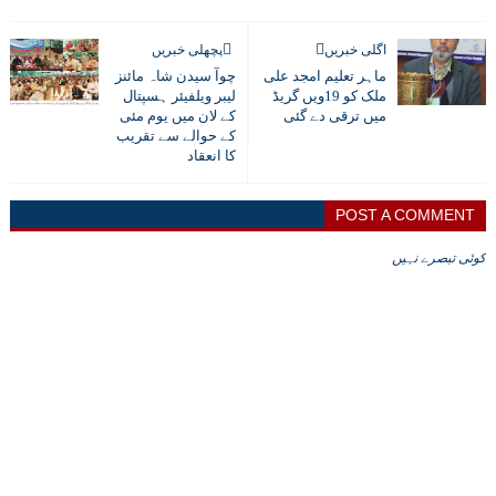
اگلی خبریں
پچھلی خبریں
ماہر تعلیم امجد علی
چوآ سیدن شاہ مائنز
ملک کو 19ویں گریڈ
لیبر ویلفیئر ہسپتال
میں ترقی دے گئی
کے لان میں یوم مئی
کے حوالے سے تقریب
کا انعقاد
POST A COMMENT
کوئی تبصرے نہیں