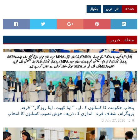
TAGS:
تازہ ترین
چکوال
متعلقہ خبریں
پنجاب حکومت کا کسانوں کے لیے ’’اپنا کھیت، اپنا روزگار‘‘ قرضہ
پروگرام، شفاف قرعہ اندازی کے ذریعے خوش نصیب کسانوں کا انتخاب
July 27, 2026
0